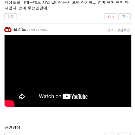
저정도로 나대는데도 사업 말아먹는거 보면 신기해... 엄마 속이 속이 아
니겠다. 엄마 무섭겠던데
답글
0
0
프리도
25-09-16 09:10
신고
|
공감 확인
관련영상