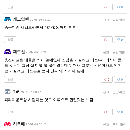
답글
0
0
개그입벤
25-09-16 07:21
신고
|
공감 확인
중국이랑 사업도하면서 마가활동까지 ㅋㅋ
답글
0
0
제로선
25-09-16 07:28
신고
|
공감 확인
용진이같은 애들은 왜케 쓸데없아 신념을 가질려고 애쓰냐.. 어차피 돈
도 많은데 그냥 살지 별 별 쓸데없는데 끼어서 그릇된 신념이라도 억지
로 가질려고 애쓰는걸 보니 진짜 왜 저러나 싶네
답글
0
0
T쿤
25-09-16 08:17
신고
|
공감 확인
파라마운트랑 사업하는 것도 이쪽으로 관련있는 느낌
답글
0
0
치우패
25-09-16 08:23
신고
|
공감 확인