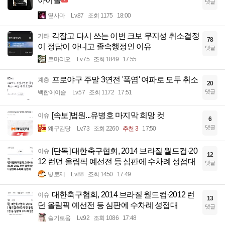
아이돌
댓글
옆사마
Lv.87
조회 1175
18:00
각잡고 다시 쓰는 이번 크보 무지성 취소결정
기타
78
이 정답이 아니고 졸속행정인 이유
댓글
르마리오
Lv.75
조회 1849
17:55
프로야구 주말 3연전 '폭염' 여파로 모두 취소
계층
20
댓글
백합에이슬
Lv.57
조회 1172
17:51
[속보]법원...유병호 마지막 희망 컷
이슈
6
댓글
왜구김당
Lv.73
조회 2260
추천 3
17:50
[단독] 대한축구협회, 2014 브라질 월드컵·20
이슈
12
12 런던 올림픽 예선전 등 심판에 수차례 성접대
댓글
빛로제
Lv.88
조회 1450
17:49
대한축구협회, 2014 브라질 월드컵·2012 런
이슈
13
던 올림픽 예선전 등 심판에 수차례 성접대
댓글
슬기로움
Lv.92
조회 1086
17:48