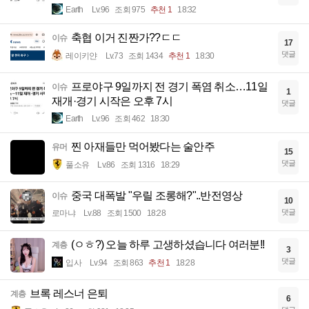
Earth
Lv.96
조회 975
추천 1
18:32
축협 이거 진짠가??ㄷㄷ
이슈
17
댓글
레이키얀
Lv.73
조회 1434
추천 1
18:30
프로야구 9일까지 전 경기 폭염 취소…11일
이슈
1
재개·경기 시작은 오후 7시
댓글
Earth
Lv.96
조회 462
18:30
찐 아재들만 먹어봤다는 술안주
유머
15
댓글
풀소유
Lv.86
조회 1316
18:29
중국 대폭발 "우릴 조롱해?"..반전영상
이슈
10
댓글
로마냐
Lv.88
조회 1500
18:28
(ㅇㅎ?) 오늘 하루 고생하셨습니다 여러분!!
계층
3
댓글
입사
Lv.94
조회 863
추천 1
18:28
브록 레스너 은퇴
계층
6