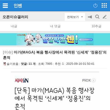
인벤
오픈이슈갤러리
전체보기
공
검
글
지
색
내글
내 댓글
10추글
on/off
쓰
기
[이슈]
마가(MAGA) 복음 행사장에서 목격된 ‘신세계’ ‘정용진’의
흔적
슬기로움
댓글: 11 개
조회:
7995
추천:
1
2025-09-16 01:50:41