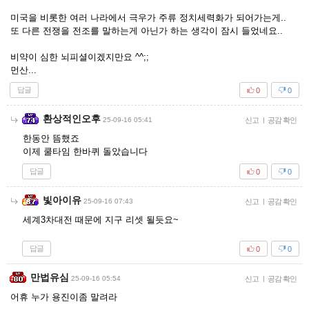
미국을 비롯한 여러 나라에서 극우가 주류 정치세력화가 되어가는게..
또 다른 전쟁을 전조를 말하는게 아닌가 하는 생각이 잠시 들었네요..
비약이 심한 뇌피셜이겠지만요 ^^;;
먼산...
답글
0
0
환상적인오후
25-09-16 05:41
신고
|
공감 확인
한동안 뜸했죠
이제 쿨타임 한바퀴 돌았습니다
답글
0
0
빛아이유
25-09-16 07:43
신고
|
공감 확인
세계3차대전 때문에 지구 리셋 될듯요~
답글
0
0
만법유심
25-09-16 05:54
신고
|
공감 확인
어휴 누가 용진이좀 말려라