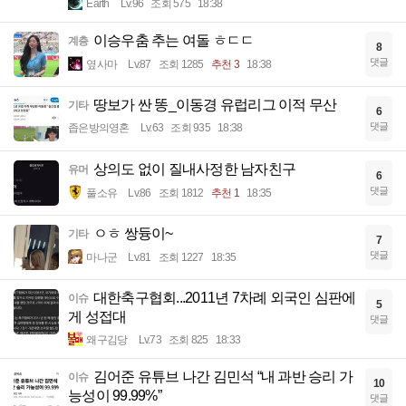
Earth
Lv.96
조회 575
18:38
이승우춤 추는 여돌 ㅎㄷㄷ
계층
8
댓글
옆사마
Lv.87
조회 1285
추천 3
18:38
땅보가 싼 똥_이동경 유럽리그 이적 무산
기타
6
댓글
좁은방의영혼
Lv.63
조회 935
18:38
상의도 없이 질내사정한 남자친구
유머
6
댓글
풀소유
Lv.86
조회 1812
추천 1
18:35
ㅇㅎ 쌍듕이~
기타
7
댓글
마나군
Lv.81
조회 1227
18:35
대한축구협회...2011년 7차례 외국인 심판에
이슈
5
게 성접대
댓글
왜구김당
Lv.73
조회 825
18:33
김어준 유튜브 나간 김민석 “내 과반 승리 가
이슈
10
능성이 99.99%”
댓글