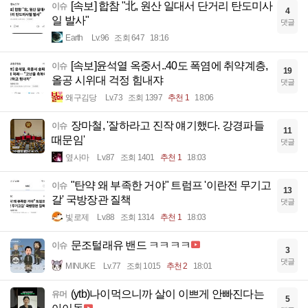
[속보] 합참 "北, 원산 일대서 단거리 탄도미사
이슈
4
일 발사"
댓글
Earth
Lv.96
조회 647
18:16
[속보]윤석열 옥중서..40도 폭염에 취약계층,
이슈
19
올공 시위대 걱정 힘내쟈
댓글
왜구김당
Lv.73
조회 1397
추천 1
18:06
장마철, '잘하라고 진작 얘기했다. 강경파들
이슈
11
때문임'
댓글
옆사마
Lv.87
조회 1401
추천 1
18:03
"탄약 왜 부족한 거야" 트럼프 '이란전 무기고
이슈
13
갈' 국방장관 질책
댓글
빛로제
Lv.88
조회 1314
추천 1
18:03
문조털래유 밴드 ㅋㅋㅋㅋ
이슈
3
댓글
MINUKE
Lv.77
조회 1015
추천 2
18:01
(ytb)나이먹으니까 살이 이쁘게 안빠진다는
유머
5