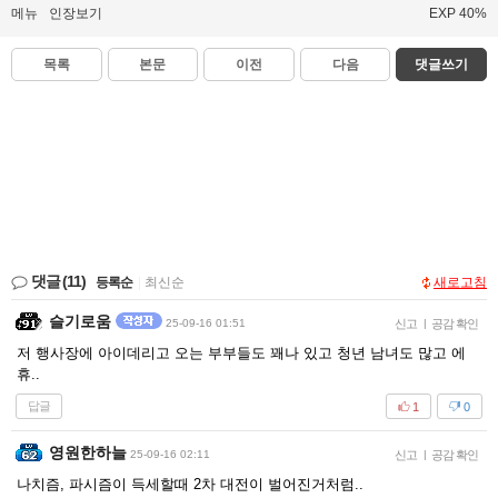
메뉴
인장보기
EXP 40%
목록
본문
이전
다음
댓글쓰기
댓글
(11)
등록순
|
최신순
새로고침
슬기로움
25-09-16 01:51
신고
|
공감 확인
저 행사장에 아이데리고 오는 부부들도 꽤나 있고 청년 남녀도 많고 에
휴..
답글
1
0
영원한하늘
25-09-16 02:11
신고
|
공감 확인
나치즘, 파시즘이 득세할때 2차 대전이 벌어진거처럼..