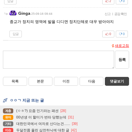
답글
2
0
Ginga
25-09-16 09:44
신고
|
공감 확인
종교가 정치의 영역에 발을 디디면 정치단체로 대우 받아야지
답글
0
0
새로고침
등록
목록
본문
이전
다음
댓글보기
ㅇㅇㄱ 지금 뜨는 글
(ㅇㅎ?) 요즘 인기라는 패션
[28]
계층
00년생 이 할미가 번따 당했는데
[31]
유머
대한민국에서 여자로 산다는건.......
[39]
기타
두달전쯤 올린 삼전하닉에 대한 글
[42]
이슈