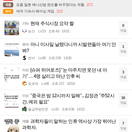
요즘 일본 애니산업 판도를 바꾸었다는 작품.
[17]
계층
여자 기숙사 레이싱 게임.
[12]
유머
현재 주식시장 요약 짤
기타
0
댓글
뇽안
Lv.53
조회 40
19:01
아니 미사일 날렸다니까 시발련들아 여기 안
유머
1
봐?
댓글
썽바
Lv.89
조회 206
19:00
[슈퍼 히어로즈] "눈 마주치면 웃던 내 아
이슈
3
기"… 4명 살리고 떠난 인후 씨
댓글
빛로제
Lv.88
조회 157
18:58
"중국은 밤 12시까지 일해"...김정관 "주52시
이슈
16
간, 예외 필요"
댓글
월급루팡전문
Lv.91
조회 636
18:52
과학자들이 말하는 인류 역사상 가장 뛰어난
계층
7
과학자.
댓글