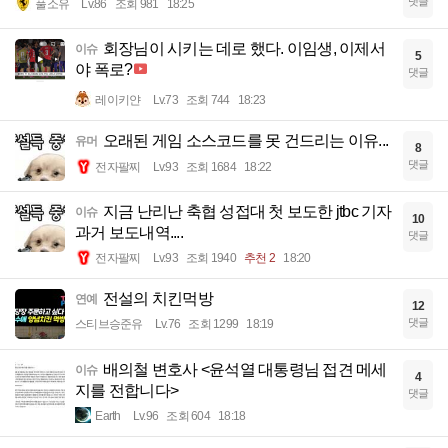
댓글
풀소유
Lv.86
조회 981
18:25
회장님이 시키는 데로 했다. 이임생, 이제서
이슈
5
야 폭로?
댓글
레이키얀
Lv.73
조회 744
18:23
오래된 게임 소스코드를 못 건드리는 이유...
유머
8
댓글
전자팔찌
Lv.93
조회 1684
18:22
지금 난리난 축협 성접대 첫 보도한 jtbc 기자
이슈
10
과거 보도내역....
댓글
전자팔찌
Lv.93
조회 1940
추천 2
18:20
전설의 치킨먹방
연예
12
댓글
스티브승준유
Lv.76
조회 1299
18:19
배의철 변호사 <윤석열 대통령님 접견 메세
이슈
4
지를 전합니다>
댓글
Earth
Lv.96
조회 604
18:18