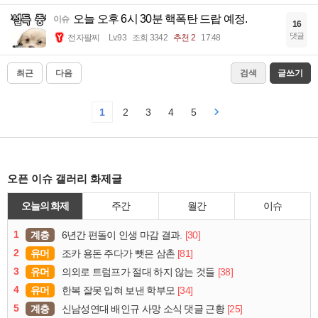
오늘 오후 6시 30분 핵폭탄 드랍 예정.
이슈
16
댓글
전자팔찌
Lv.93
조회 3342
추천 2
17:48
최근
다음
검색
글쓰기
1
2
3
4
5
오픈 이슈 갤러리 화제글
오늘의 화제
주간
월간
이슈
1
계층
[30]
6년간 편돌이 인생 마감 결과.
2
유머
[81]
조카 용돈 주다가 뺏은 삼촌
3
유머
[38]
의외로 트럼프가 절대 하지 않는 것들
4
유머
[34]
한복 잘못 입혀 보낸 학부모
5
계층
[25]
신남성연대 배인규 사망 소식 댓글 근황