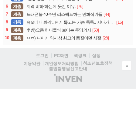
6
계층
[76]
지역 비하 하는게 웃긴 이유.
7
계층
[44]
드래곤볼 40주년 리스펙트하는 만화작가들
8
감동
[15]
슥오더니 촤악.. 연기 뚫고는 가슴 툭툭.. 지나가던 아재의 정체
9
계층
[59]
후방)요즘 하나둘씩 보이는 투명의자
10
계층
[28]
ㅇㅎ) 나이키 역사상 최고의 품질이던 시절
로그인
PC화면
퀵링크
설정
청소년보호정책
이용약관
개인정보처리방침
▲
불법촬영물신고안내
(주)
인
벤