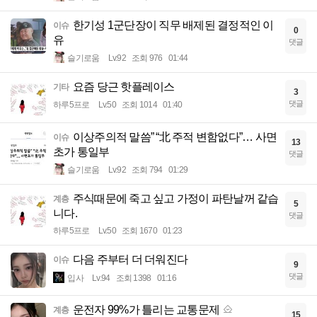
한기성 1군단장이 직무 배제된 결정적인 이
이슈
0
유
댓글
슬기로움
Lv.92
조회 976
01:44
요즘 당근 핫플레이스
기타
3
댓글
하루5프로
Lv.50
조회 1014
01:40
이상주의적 말씀” “北 주적 변함없다”… 사면
이슈
13
초가 통일부
댓글
슬기로움
Lv.92
조회 794
01:29
주식때문에 죽고 싶고 가정이 파탄날꺼 같습
계층
5
니다.
댓글
하루5프로
Lv.50
조회 1670
01:23
다음 주부터 더 더워진다
이슈
9
댓글
입사
Lv.94
조회 1398
01:16
운전자 99%가 틀리는 교통문제
계층
15