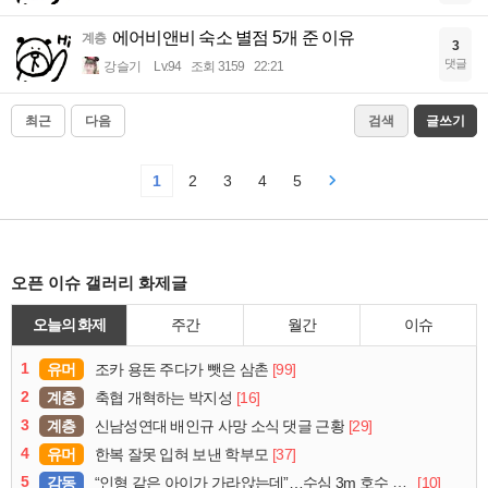
에어비앤비 숙소 별점 5개 준 이유
계층
3
댓글
강슬기
Lv.94
조회 3159
22:21
최근
다음
검색
글쓰기
1
2
3
4
5
오픈 이슈 갤러리 화제글
오늘의 화제
주간
월간
이슈
1
유머
[99]
조카 용돈 주다가 뺏은 삼촌
2
계층
[16]
축협 개혁하는 박지성
3
계층
[29]
신남성연대 배인규 사망 소식 댓글 근황
4
유머
[37]
한복 잘못 입혀 보낸 학부모
5
감동
[10]
“인형 같은 아이가 가라앉는데”…수심 3m 호수 뛰어든 60대 의인