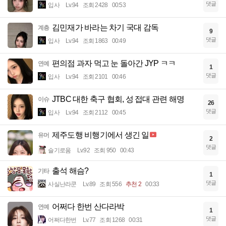
댓글
입사
Lv.94
조회 2428
00:53
김민재가 바라는 차기 국대 감독
계층
9
댓글
입사
Lv.94
조회 1863
00:49
편의점 과자 먹고 눈 돌아간 JYP ㅋㅋ
연예
1
댓글
입사
Lv.94
조회 2101
00:46
JTBC 대한 축구 협회, 성 접대 관련 해명
이슈
26
댓글
입사
Lv.94
조회 2112
00:45
제주도행 비행기에서 생긴 일
유머
2
댓글
슬기로움
Lv.92
조회 950
00:43
출석 해슴?
기타
1
댓글
사실난라쿤
Lv.89
조회 556
추천 2
00:33
어쩌다 한번 산다라박
연예
1
댓글
어쩌다한번
Lv.77
조회 1268
00:31