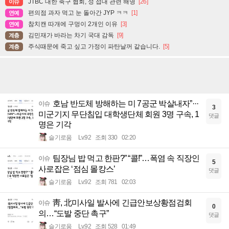
JTBC 대한 축구 협회, 성 접대 관련 해명
[26]
이슈
편의점 과자 먹고 눈 돌아간 JYP ㅋㅋ
[1]
연예
참치캔 따개에 구멍이 2개인 이유
[3]
연예
김민재가 바라는 차기 국대 감독
[9]
계층
주식때문에 죽고 싶고 가정이 파탄날꺼 같습니다.
[5]
계층
호남 반도체 방해하는 미 7공군 박살내자”···
이슈
3
미군기지 무단침입 대학생단체 회원 3명 구속, 1
댓글
명은 기각
슬기로움
Lv.92
조회 330
02:20
팀장님 밥 먹고 한판?” “콜!”…폭염 속 직장인
이슈
5
사로잡은 ‘점심 몰캉스’
댓글
슬기로움
Lv.92
조회 781
02:03
靑, 北미사일 발사에 긴급안보상황점검회
이슈
0
의…“도발 중단 촉구”
댓글
슬기로움
Lv.92
조회 528
01:49