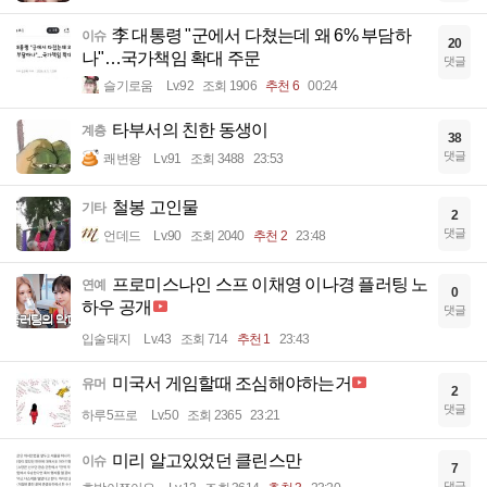
李 대통령 "군에서 다쳤는데 왜 6% 부담하
이슈
20
나"…국가책임 확대 주문
댓글
슬기로움
Lv.92
조회 1906
추천 6
00:24
타부서의 친한 동생이
계층
38
댓글
쾌변왕
Lv.91
조회 3488
23:53
철봉 고인물
기타
2
댓글
언데드
Lv.90
조회 2040
추천 2
23:48
프로미스나인 스프 이채영 이나경 플러팅 노
연예
0
하우 공개
댓글
입술돼지
Lv.43
조회 714
추천 1
23:43
미국서 게임할때 조심해야하는거
유머
2
댓글
하루5프로
Lv.50
조회 2365
23:21
미리 알고있었던 클린스만
이슈
7
댓글