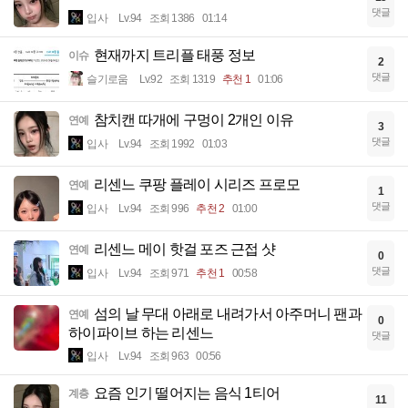
댓글
입사
Lv.94
조회 1386
01:14
현재까지 트리플 태풍 정보
이슈
2
댓글
슬기로움
Lv.92
조회 1319
추천 1
01:06
참치캔 따개에 구멍이 2개인 이유
연예
3
댓글
입사
Lv.94
조회 1992
01:03
리센느 쿠팡 플레이 시리즈 프로모
연예
1
댓글
입사
Lv.94
조회 996
추천 2
01:00
리센느 메이 핫걸 포즈 근접 샷
연예
0
댓글
입사
Lv.94
조회 971
추천 1
00:58
섬의 날 무대 아래로 내려가서 아주머니 팬과
연예
0
하이파이브 하는 리센느
댓글
입사
Lv.94
조회 963
00:56
요즘 인기 떨어지는 음식 1티어
계층
11