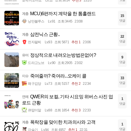
호박이쪼아요
Lv.12
조회 3614
추천 3
23:20
MCU)6편까지 계약을 한 톰홀랜드
계층
15
댓글
낭만블루스
Lv.91
조회 3445
23:08
삼전닉스 근황..
계층
22
댓글
전자팔찌
Lv.93
조회 5871
추천 1
23:06
정상적으로 내려오는방법은없어?
유머
9
댓글
드라고노브
Lv.90
조회 2905
23:02
죽여줄까? 죽여라...오케이 콜
이슈
33
댓글
왜구김당
Lv.73
조회 5157
추천 2
22:34
QWER의 보컬, 기타 시요밍 위버스 사진 업
연예
1
로드 근황
댓글
큐땁이알
Lv.88
조회 1854
추천 3
22:33
폭락장을 맞이한 치과의사와 고객
계층
1
댓글
강슬기
Lv.94
조회 4957
추천 1
22:31