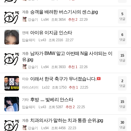
승객을 배려한 버스기사의 센스.jpg
계층
5
댓글
강슬기
Lv.94
조회 3654
추천 2
22:29
아이유 이지금 인스타
연예
6
댓글
입술돼지
Lv.43
조회 2316
22:27
남자가 BMW 말고 아반떼 N을 사야되는 이
계층
15
유.jpg
댓글
강슬기
Lv.94
조회 3933
추천 1
22:26
이래서 한국 축구가 무너졌습니다.
이슈
2
댓글
아이스티이
Lv.32
조회 1750
추천 1
22:25
후방 ㅡ 빛베리 안스타
기타
15
댓글
입술돼지
Lv.43
조회 5287
추천 2
22:25
치과의사가 말하는 치과 통증 순위.jpg
계층
30
댓글
강슬기
Lv.94
조회 4456
22:23