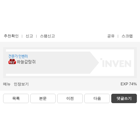
추천확인
신고
스팸신고
공유
스크랩
전문가 인벤러
하늘값람쥐
메뉴
인장보기
EXP 74%
목록
본문
이전
다음
댓글쓰기