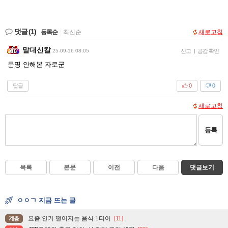
댓글
(1)
등록순
|
최신순
새로고침
말대신칼
25-09-16 08:05
신고
|
공감 확인
문명 안해본 자로군
답글
0
0
새로고침
등록
목록
본문
이전
다음
댓글보기
ㅇㅇㄱ 지금 뜨는 글
요즘 인기 떨어지는 음식 1티어
[11]
계층