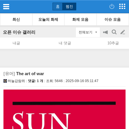
홈
웹진
최신
오늘의 화제
화제 모음
이슈 모음
오픈 이슈 갤러리
전체보기
공
검
글
지
색
내글
내 댓글
10추글
on/off
쓰
기
[유머]
The art of war
하늘값람쥐
댓글: 1 개
조회:
5646
2025-09-16 05:11:47