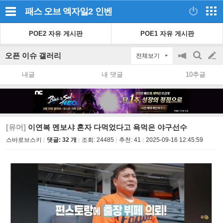
패스 오브 엑자일2
인벤
POE2 자유 게시판
POE1 자유 게시판
오픈 이슈 갤러리
전체보기
공
검
글
지
색
내글
내 댓글
10추글
on/off
쓰
기
[유머]
이연복 멘보샤 혼자 다먹었다고 욕먹은 야구선수
스바로브스키
댓글: 32 개
조회:
24485
추천:
41
2025-09-16 12:45:59