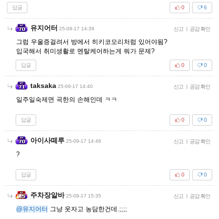
답글
0
6
유지어터
25-09-17 14:39
신고
|
공감 확인
그럼 우울증걸려서 방에서 히키코모리처럼 있어야됨?
입국해서 취미생활로 멘탈케어하는게 뭐가 문제?
답글
0
0
taksaka
25-09-17 14:40
신고
|
공감 확인
일주일숙제면 곡한의 손해인데 ㅋㅋ
답글
0
0
아이사떼루
25-09-17 14:46
신고
|
공감 확인
?
답글
0
0
주차장알바
25-09-17 15:35
신고
|
공감 확인
@유지어터
그냥 웃자고 농담한건데.;;;;