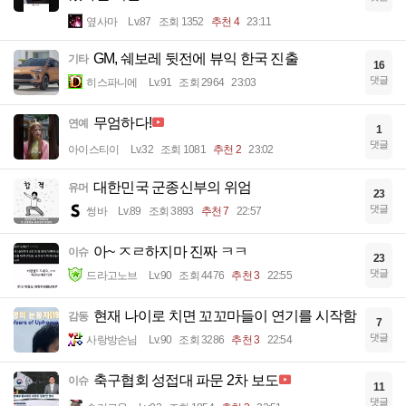
옆사마
Lv.87
조회 1352
추천 4
23:11
GM, 쉐보레 뒷전에 뷰익 한국 진출
기타
16
댓글
히스파니에
Lv.91
조회 2964
23:03
무엄하다!
연예
1
댓글
아이스티이
Lv.32
조회 1081
추천 2
23:02
대한민국 군종신부의 위엄
유머
23
댓글
썽바
Lv.89
조회 3893
추천 7
22:57
아~ ㅈㄹ하지마 진짜 ㅋㅋ
이슈
23
댓글
드라고노브
Lv.90
조회 4476
추천 3
22:55
현재 나이로 치면 꼬꼬마들이 연기를 시작함
감동
7
댓글
사랑방손님
Lv.90
조회 3286
추천 3
22:54
축구협회 성접대 파문 2차 보도
이슈
11
댓글