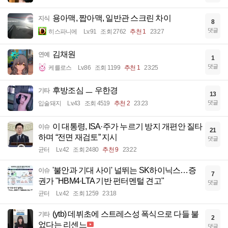
용아맥, 짭아맥, 일반관 스크린 차이
지식
8
댓글
히스파니에
Lv.91
조회 2762
추천 1
23:27
김채원
연예
1
댓글
케를로스
Lv.86
조회 1199
추천 1
23:25
후방조심 ㅡ 우한경
기타
13
댓글
입술돼지
Lv.43
조회 4519
추천 2
23:23
이 대통령, ISA·주가 누르기 방지 개편안 질타
이슈
21
하며 “전면 재검토” 지시
댓글
균터
Lv.42
조회 2480
추천 9
23:22
'불안과 기대 사이' 널뛰는 SK하이닉스…증
이슈
7
권가 "HBM4·LTA 기반 펀터멘털 견고"
댓글
균터
Lv.42
조회 1259
23:18
(ytb) 데뷔초에 스트레스성 폭식으로 다들 불
기타
2
었다는 리센느
댓글