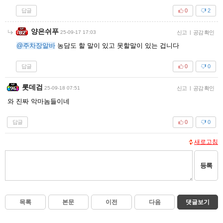
답글
0
2
양은쉬푸
25-09-17 17:03
신고
|
공감 확인
@주차장알바
농담도 할 말이 있고 못할말이 있는 겁니다
답글
0
0
롯데검
25-09-18 07:51
신고
|
공감 확인
와 진짜 악마놈들이네
답글
0
0
새로고침
등록
목록
본문
이전
다음
댓글보기