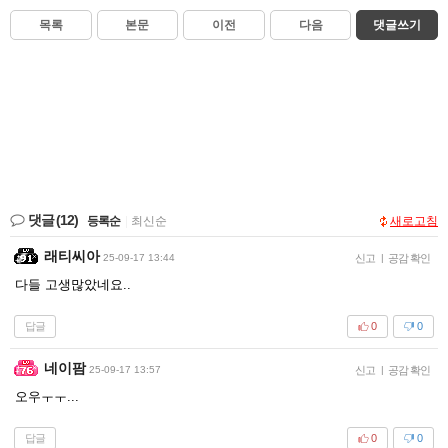
목록
본문
이전
다음
댓글쓰기
댓글
(12)
등록순
|
최신순
새로고침
래티씨아
25-09-17 13:44
신고
|
공감 확인
다들 고생많았네요..
답글
0
0
네이팜
25-09-17 13:57
신고
|
공감 확인
오우ㅜㅜ...
답글
0
0