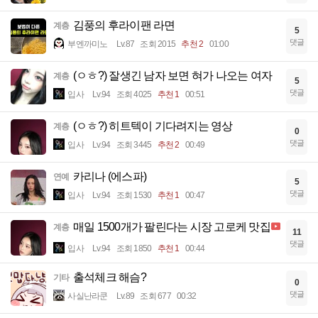
김풍의 후라이팬 라면
계층
5
댓글
부엔까미노
Lv.87
조회 2015
추천 2
01:00
(ㅇㅎ?) 잘생긴 남자 보면 혀가 나오는 여자
계층
5
댓글
입사
Lv.94
조회 4025
추천 1
00:51
(ㅇㅎ?) 히트텍이 기다려지는 영상
계층
0
댓글
입사
Lv.94
조회 3445
추천 2
00:49
카리나 (에스파)
연예
5
댓글
입사
Lv.94
조회 1530
추천 1
00:47
매일 1500개가 팔린다는 시장 고로케 맛집
계층
11
댓글
입사
Lv.94
조회 1850
추천 1
00:44
출석체크 해슴?
기타
0
댓글
사실난라쿤
Lv.89
조회 677
00:32