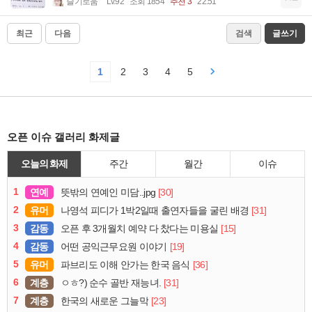
슬기로움
Lv.92
조회 1854
추천 3
22:51
최근
다음
검색
글쓰기
1
2
3
4
5
오픈 이슈 갤러리 화제글
오늘의 화제
주간
월간
이슈
1
연예
[30]
뜻밖의 연예인 미담..jpg
2
유머
[31]
나영석 피디가 1박2일때 출연자들을 굴린 배경
3
감동
[15]
오픈 후 3개월치 예약 다 찼다는 미용실
4
감동
[19]
어떤 공익근무요원 이야기
5
유머
[36]
파브리도 이해 안가는 한국 음식
6
계층
[31]
ㅇㅎ?) 순수 골반 재능녀.
7
계층
[23]
한국의 새로운 그늘막