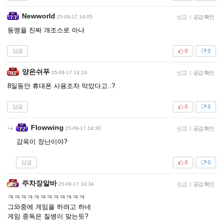
Newworld
25-09-17 14:05
신고
|
공감 확인
동맹을 진짜 개조스로 아나
답글
0
0
양은쉬푸
25-09-17 14:19
신고
|
공감 확인
8일동안 휴대폰 사용조차 막았다고..?
답글
0
0
Flowwing
25-09-17 14:30
신고
|
공감 확인
감옥이 장난이야?
답글
0
0
주차장알바
25-09-17 14:34
신고
|
공감 확인
ㅋㅋㅋㅋㅋㅋㅋㅋㅋㅋㅋㅋ
그와중에 게임을 하려고 하네
게임 중독은 질병이 맞는듯?