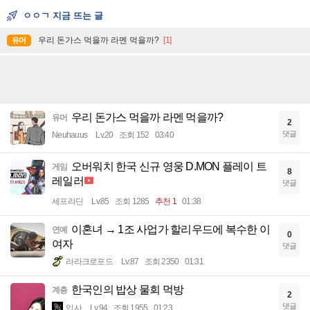
ㅇㅇㄱ 지금 뜨는 글
우리 돈가스 먹을까 라멘 먹을까?
[1]
유머
우리 돈가스 먹을까 라멘 먹을까?
유머
2
댓글
Neuhauus
Lv.20
조회 152
03:40
오버워치 한국 신규 영웅 D.MON 플레이 트
게임
8
레일러
댓글
세프라딘
Lv.85
조회 1285
추천 1
01:38
이혼녀 → 1조 사업가 할리우드에 복수한 이
연예
0
여자
댓글
라라크로포드
Lv.87
조회 2350
01:31
한국인의 밥상 물회 먹방
계층
2
댓글
입사
Lv.94
조회 1955
01:23