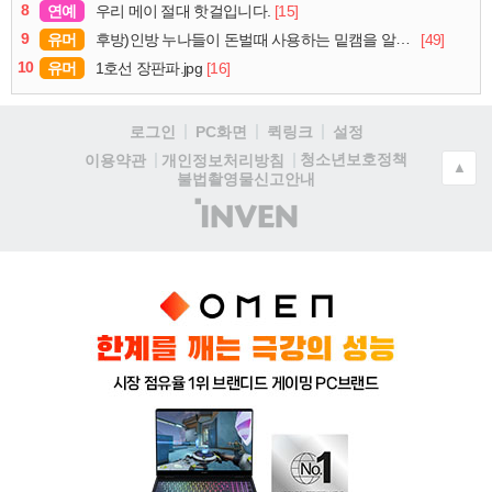
8
연예
[15]
우리 메이 절대 핫걸입니다.
9
유머
[49]
후방)인방 누나들이 돈벌때 사용하는 밑캠을 알아보자
10
유머
[16]
1호선 장판파.jpg
로그인
PC화면
퀵링크
설정
청소년보호정책
이용약관
개인정보처리방침
▲
불법촬영물신고안내
(주)
인
벤