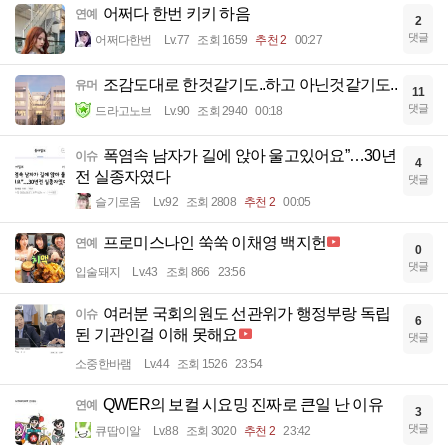
어쩌다 한번 키키 하음
연예
2
댓글
어쩌다한번
Lv.77
조회 1659
추천 2
00:27
조감도대로 한것같기도..하고 아닌것같기도..
유머
11
댓글
드라고노브
Lv.90
조회 2940
00:18
폭염속 남자가 길에 앉아 울고있어요”…30년
이슈
4
전 실종자였다
댓글
슬기로움
Lv.92
조회 2808
추천 2
00:05
프로미스나인 쑥쑥 이채영 백지헌
연예
0
댓글
입술돼지
Lv.43
조회 866
23:56
여러분 국회의원도 선관위가 행정부랑 독립
이슈
6
된 기관인걸 이해 못해요
댓글
소중한바램
Lv.44
조회 1526
23:54
QWER의 보컬 시요밍 진짜로 큰일 난 이유
연예
3
댓글
큐땁이알
Lv.88
조회 3020
추천 2
23:42