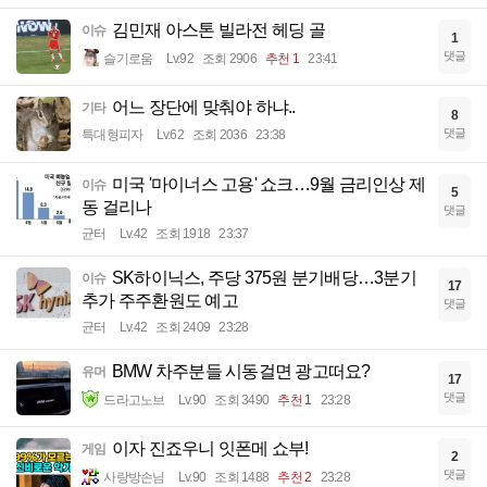
김민재 아스톤 빌라전 헤딩 골
이슈
1
댓글
슬기로움
Lv.92
조회 2906
추천 1
23:41
어느 장단에 맞춰야 하냐..
기타
8
댓글
특대형피자
Lv.62
조회 2036
23:38
미국 '마이너스 고용' 쇼크…9월 금리인상 제
이슈
5
동 걸리나
댓글
균터
Lv.42
조회 1918
23:37
SK하이닉스, 주당 375원 분기배당…3분기
이슈
17
추가 주주환원도 예고
댓글
균터
Lv.42
조회 2409
23:28
BMW 차주분들 시동걸면 광고떠요?
유머
17
댓글
드라고노브
Lv.90
조회 3490
추천 1
23:28
이자 진죠우니 잇폰메 쇼부!
게임
2
댓글
사랑방손님
Lv.90
조회 1488
추천 2
23:28