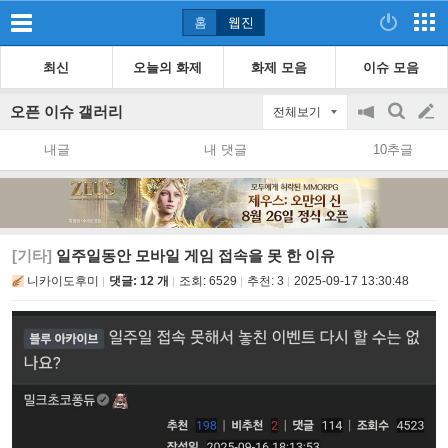
홈
웹진
최신
오늘의 화제
화제 모음
이슈 모음
오픈 이슈 갤러리
전체보기
공
검
글
지
색
내글
내 댓글
10추글
on/off
쓰
기
[기타]
일주일동안 모바일 게임 접속을 못 한 이유
니카이도후미
댓글: 12 개
조회:
6529
추천:
3
2025-09-17 13:30:48