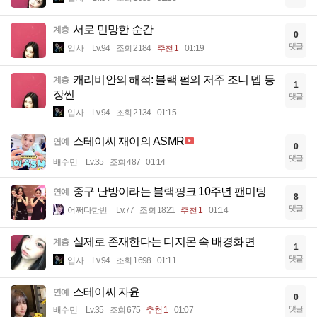
서로 민망한 순간
계층
0
댓글
입사
Lv.94
조회 2184
추천 1
01:19
캐리비안의 해적: 블랙 펄의 저주 조니 뎁 등
계층
1
장씬
댓글
입사
Lv.94
조회 2134
01:15
스테이씨 재이의 ASMR
연예
0
댓글
배수민
Lv.35
조회 487
01:14
중구 난방이라는 블랙핑크 10주년 팬미팅
연예
8
댓글
어쩌다한번
Lv.77
조회 1821
추천 1
01:14
실제로 존재한다는 디지몬 속 배경화면
계층
1
댓글
입사
Lv.94
조회 1698
01:11
스테이씨 자윤
연예
0
댓글
배수민
Lv.35
조회 675
추천 1
01:07