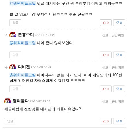
@워윅피들노틸
댓글 얘기하는 구만 뭔 부랴부랴 어쩌고 저쩌곸ㅋㅋ
할 말 없으니 걍 무지성 비난ㅋㅋㅋ 수준 진짴ㅋㅋ
답글
0
0
분홍주디
25-10-07 21:28
신고
|
공감 확인
@워윅피들노틸
나이 존나 많아보인다
답글
0
0
디비전
25-10-08 00:47
신고
|
공감 확인
@워윅피들노틸
아이디부터 없는 티가 난다. 이미 게임안에서 100번
넘게 없어진걸 자랑스럽게 여겼겠지 ㅋㅋㅋㅋ
답글
0
0
잼며들다
25-10-07 19:34
신고
|
공감 확인
세금아깝게 전딴것들 대사관에 놔둘이유있나?
답글
0
0