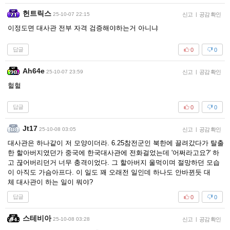
헌트릭스
25-10-07 22:15
신고
|
공감 확인
이정도면 대사관 전부 자격 검증해야하는거 아니냐
답글
0
0
Ah64e
25-10-07 23:59
신고
|
공감 확인
헐헐
답글
0
0
Jt17
25-10-08 03:05
신고
|
공감 확인
대사관은 하나같이 저 모양이더라. 6.25참전군인 북한에 끌려갔다가 탈출
한 할아버지였던가 중국에 한국대사관에 전화걸었는데 '어쩌라고요?' 하
고 끊어버리던거 너무 충격이었다. 그 할아버지 울먹이며 절망하던 모습
이 아직도 가슴아프다. 이 일도 꽤 오래전 일인데 하나도 안바뀐듯 대
체 대사관이 하는 일이 뭐야?
답글
0
0
스테비아
25-10-08 03:28
신고
|
공감 확인