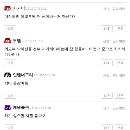
카가이
25-10-07 16:11
신고
|
공감 확인
이정도먼 외교부에 머 해야하는거 아닌가?
답글
1
0
무벨
25-10-07 16:13
신고
|
공감 확인
외교부 낙하산들 전부 제거해야하는데 참 힘들어.. 어떤 기준으로 처리해
야하려나
답글
1
0
인벤너구리
25-10-07 16:15
신고
|
공감 확인
싹다 물갈이좀
답글
4
0
케읭틀린
25-10-07 16:18
신고
|
공감 확인
하기 싫으면 시팔 쫌 꺼져
답글
4
0