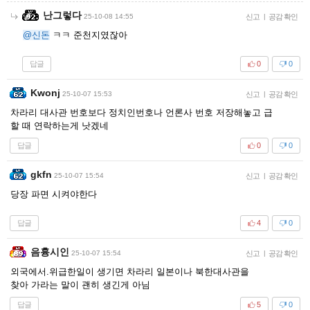
난그렇다
25-10-08 14:55
신고
|
공감 확인
@신돈
ㅋㅋ 준천지였잖아
답글
0
0
Kwonj
25-10-07 15:53
신고
|
공감 확인
차라리 대사관 번호보다 정치인번호나 언론사 번호 저장해놓고 급
할 때 연락하는게 낫겠네
답글
0
0
gkfn
25-10-07 15:54
신고
|
공감 확인
당장 파면 시켜야한다
답글
4
0
음흉시인
25-10-07 15:54
신고
|
공감 확인
외국에서.위급한일이 생기면 차라리 일본이나 북한대사관을
찾아 가라는 말이 괜히 생긴게 아님
답글
5
0