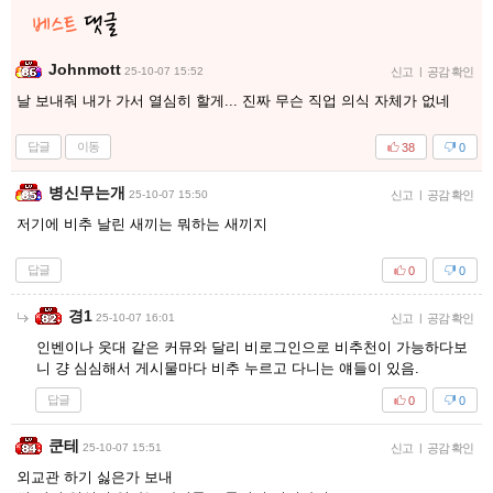
Johnmott
25-10-07 15:52
신고
|
공감 확인
날 보내줘 내가 가서 열심히 할게... 진짜 무슨 직업 의식 자체가 없네
답글
이동
38
0
병신무는개
25-10-07 15:50
신고
|
공감 확인
저기에 비추 날린 새끼는 뭐하는 새끼지
답글
0
0
경1
25-10-07 16:01
신고
|
공감 확인
인벤이나 웃대 같은 커뮤와 달리 비로그인으로 비추천이 가능하다보
니 걍 심심해서 게시물마다 비추 누르고 다니는 얘들이 있음.
답글
0
0
쿤테
25-10-07 15:51
신고
|
공감 확인
외교관 하기 싫은가 보내