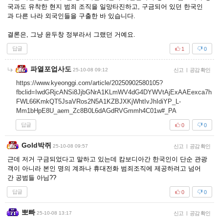
국과도 유착한 현지 범죄 조직을 일망타진하고, 구금되어 있던 한국인
과 다른 나라 외국인들을 구출한 바 있습니다.
결론은, 그냥 윤두창 정부라서 그랬던 거예요.
답글
1
0
파열포업사도
25-10-08 09:12
신고
|
공감 확인
https://www.kyeonggi.com/article/20250902580105?
fbclid=IwdGRjcANSi8JjbGNrA1KLmWV4dG4DYWVtAjExAAEexca7h
FWL66KmkQT5JsaVRos2N5A1KZBJXKjWhtIvJhIdiYP_L-
Mm1bHpE8U_aem_Zc8B0L6dAGdRVGmmh4C01w#_PA
답글
0
0
Gold박쥐
25-10-08 09:57
신고
|
공감 확인
근데 저거 구금되었다고 말하고 있는데 캄보디아간 한국인이 단순 관광
객이 아니라 본인 명의 계좌나 휴대전화 범죄조직에 제공하려고 넘어
간 공범들 아님??
답글
0
0
뽀빠
25-10-08 13:17
신고
|
공감 확인