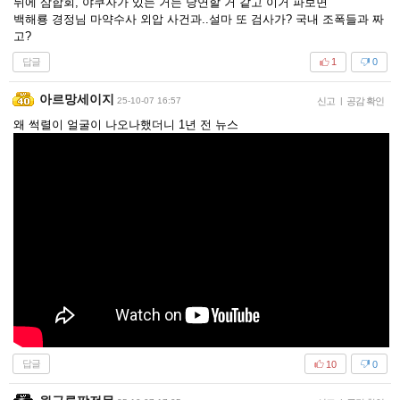
뒤에 삼합회, 야쿠자가 있는 거는 당연할 거 같고 이거 파보면
백해룡 경정님 마약수사 외압 사건과..설마 또 검사가? 국내 조폭들과 짜
고?
답글
1
0
아르망세이지
25-10-07 16:57
신고
|
공감 확인
왜 썩렬이 얼굴이 나오나했더니 1년 전 뉴스
답글
10
0