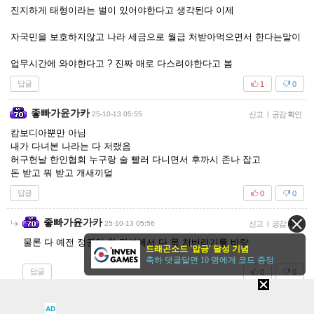
진지하게 태형이라는 벌이 있어야한다고 생각된다 이제
자국민을 보호하지않고 나라 세금으로 월급 처받아먹으면서 한다는말이
업무시간에 와야한다고 ? 진짜 매로 다스려야한다고 봄
답글
1
0
좋빠가윤가카
25-10-13 05:55
신고
|
공감 확인
캄보디아뿐만 아님
내가 다녀본 나라는 다 저랬음
허구헌날 한인협회 누구랑 술 빨러 다니면서 후까시 존나 잡고
돈 받고 뭐 받고 개새끼덜
답글
0
0
좋빠가윤가카
25-10-13 05:56
신고
|
공감 확인
물론 다 예전 정권임 현 정부에서 다 목 처버리기를 바람
드래곤소드 '압긍' 달성 기념
축하 댓글달면 10 명에게 코드 증정
답글
0
0
새로고침
AD