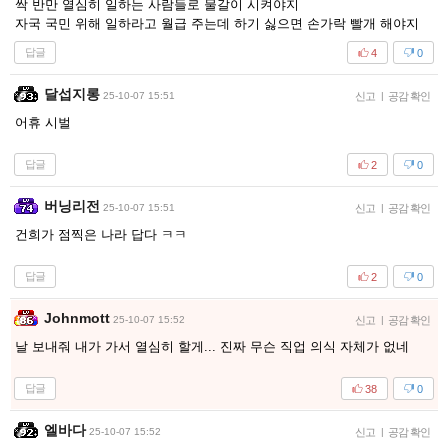
싹 반만 열심히 일하는 사람들로 물갈이 시켜야지
자국 국민 위해 일하라고 월급 주는데 하기 싫으면 손가락 빨개 해야지
답글
4
0
달섭지롱
25-10-07 15:51
신고
|
공감 확인
어휴 시벌
답글
2
0
버닝리전
25-10-07 15:51
신고
|
공감 확인
건희가 점찍은 나라 답다 ㅋㅋ
답글
2
0
Johnmott
25-10-07 15:52
신고
|
공감 확인
날 보내줘 내가 가서 열심히 할게... 진짜 무슨 직업 의식 자체가 없네
답글
38
0
엘바다
25-10-07 15:52
신고
|
공감 확인