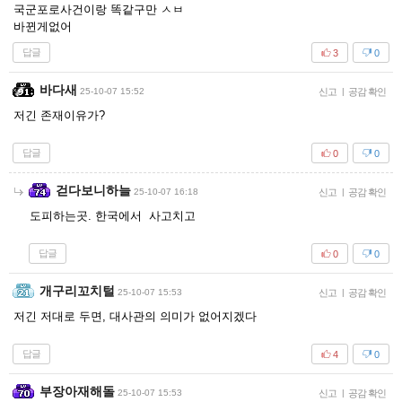
국군포로사건이랑 똑같구만 ㅅㅂ
바뀐게없어
답글
3
0
바다새
25-10-07 15:52
신고
|
공감 확인
저긴 존재이유가?
답글
0
0
걷다보니하늘
25-10-07 16:18
신고
|
공감 확인
도피하는곳. 한국에서 사고치고
답글
0
0
개구리꼬치털
25-10-07 15:53
신고
|
공감 확인
저긴 저대로 두면, 대사관의 의미가 없어지겠다
답글
4
0
부장아재해돌
25-10-07 15:53
신고
|
공감 확인