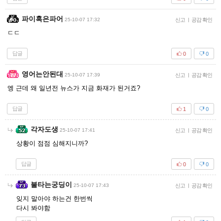
파이혹은파어
25-10-07 17:32
신고
|
공감 확인
ㄷㄷ
답글
0
0
영어는안된대
25-10-07 17:39
신고
|
공감 확인
엥 근데 왜 일년전 뉴스가 지금 화재가 된거죠?
답글
1
0
각자도생
25-10-07 17:41
신고
|
공감 확인
상황이 점점 심해지니까?
답글
0
0
불타는궁딩이
25-10-07 17:43
신고
|
공감 확인
잊지 말아야 하는건 한번씩
다시 봐야함