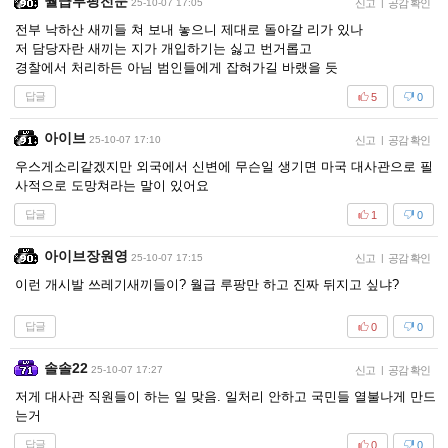
월급루팡전문
25-10-07 17:05
신고
|
공감 확인
전부 낙하산 새끼들 쳐 보내 놓으니 제대로 돌아갈 리가 있나
저 담당자란 새끼는 지가 개입하기는 싫고 번거롭고
경찰에서 처리하든 아님 범인들에게 잡혀가길 바랬을 듯
답글
5
0
아이브
25-10-07 17:10
신고
|
공감 확인
우스게소리같겠지만 외국에서 신변에 무슨일 생기면 마국 대사관으로 필
사적으로 도망쳐라는 말이 있어요
답글
1
0
아이브장원영
25-10-07 17:15
신고
|
공감 확인
이런 개시발 쓰레기새끼들이? 월급 루팡만 하고 진짜 뒤지고 싶냐?
답글
0
0
솔솔22
25-10-07 17:27
신고
|
공감 확인
저게 대사관 직원들이 하는 일 맞음. 일처리 안하고 국민들 열불나게 만드
는거
답글
0
0