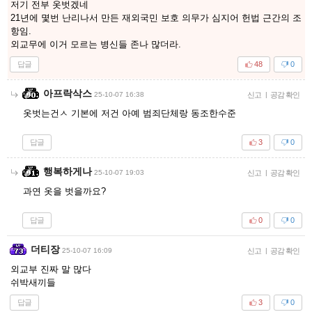
저기 전부 옷벗겠네
21년에 몇번 난리나서 만든 재외국민 보호 의무가 심지어 헌법 근간의 조
항임.
외교무에 이거 모르는 병신들 존나 많더라.
답글
48
0
아프락삭스
25-10-07 16:38
신고
|
공감 확인
옷벗는건ㅅ 기본에 저건 아예 범죄단체랑 동조한수준
답글
3
0
행복하게나
25-10-07 19:03
신고
|
공감 확인
과연 옷을 벗을까요?
답글
0
0
더티장
25-10-07 16:09
신고
|
공감 확인
외교부 진짜 말 많다
쉬박새끼들
답글
3
0