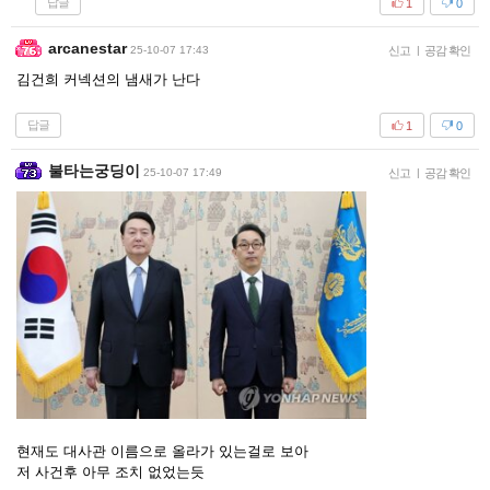
답글
1
0
arcanestar
25-10-07 17:43
신고
|
공감 확인
김건희 커넥션의 냄새가 난다
답글
1
0
불타는궁딩이
25-10-07 17:49
신고
|
공감 확인
현재도 대사관 이름으로 올라가 있는걸로 보아
저 사건후 아무 조치 없었는듯