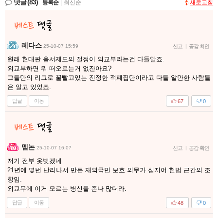
댓글
(83)
등록순
|
최신순
새로고침
레다스
25-10-07 15:59
신고
|
공감 확인
원래 현대판 음서제도의 절정이 외교부라는건 다들알죠.
외교부하면 뭐 떠오르는거 없잔아요?
그들만의 리그로 꿀빨고있는 진정한 적폐집단이라고 다들 알만한 사람들
은 알고 있었죠.
답글
이동
67
0
멤논
25-10-07 16:07
신고
|
공감 확인
저기 전부 옷벗겠네
21년에 몇번 난리나서 만든 재외국민 보호 의무가 심지어 헌법 근간의 조
항임.
외교무에 이거 모르는 병신들 존나 많더라.
답글
이동
48
0