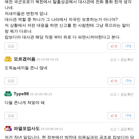
예전 국군포로가 북한에서 탈출성공해서 대사관에 전화 통화 한게 생각
나네.
저새끼들은 변한게 없냐.
대사관 역할 중 하나가 그 나라에서 자국민 보호하는거 아니야?
저 상황에서 저런 대응을 하면 신고를 한 사람한테 그냥 죽으라는 말이
랑 뭐가 다르냐.
캄보디아 대사관 해당 직원 부터 위로 다 파면시켜야한다고 본다.
답글
0
0
모르겠어욤
25-10-08 04:15
신고
|
공감 확인
도둑놈새끼들 존나 많네
답글
0
0
Type98
25-10-08 08:15
신고
|
공감 확인
다들 존나게 쳐맞야 돼
답글
0
0
파열포업사도
25-10-08 09:11
신고
|
공감 확인
저건 작년 일입니다. 현 정부에선 박찬대 의원실과의 공조로 캄보디아 당