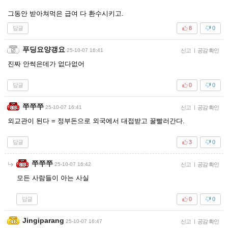
그동안 받아쳐먹은 급여 다 환수시키고.
답글
8
0
푸딩요양갱요
25-10-07 16:41
신고
|
공감 확인
진짜 안썩은데가 없다없어
답글
0
0
쭈쭈쭈
25-10-07 16:41
신고
|
공감 확인
외교관이 된다 = 정부돈으로 외국에서 대접받고 꿀빨러간다.
답글
3
0
쭈쭈쭈
25-10-07 16:42
신고
|
공감 확인
모든 사람들이 아는 사실
답글
0
0
Jingiparang
25-10-07 16:47
신고
|
공감 확인