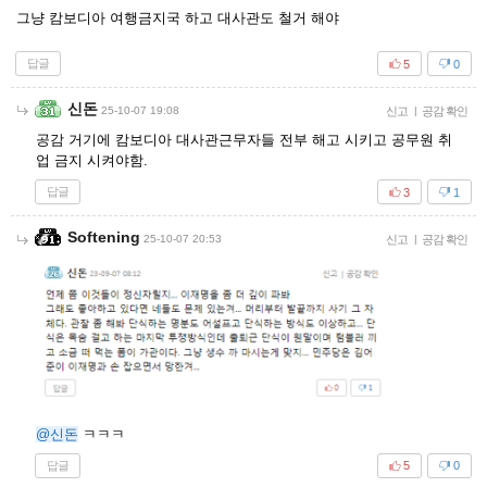
그냥 캄보디아 여행금지국 하고 대사관도 철거 해야
답글
5
0
신돈
25-10-07 19:08
신고
|
공감 확인
공감 거기에 캄보디아 대사관근무자들 전부 해고 시키고 공무원 취
업 금지 시켜야함.
답글
3
1
Softening
25-10-07 20:53
신고
|
공감 확인
@신돈
ㅋㅋㅋ
답글
5
0