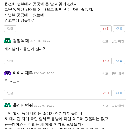
윤건희 정부에서 곳곳에 돈 받고 꽂이줬겠지.
그냥 앉아만 있어도 돈 나오고 뽀찌 먹는 자리 줬겠지.
사법부 곳곳에도 있는데
외교부에 없을까?
답글
3
0
검찰독재
25-10-07 16:47
신고
|
공감 확인
개시발새기들인가 진짜?
답글
0
0
아이사떼루
25-10-07 16:53
신고
|
공감 확인
욕 나오네
답글
0
0
홀리피면줘
25-10-07 16:55
신고
|
공감 확인
국민 혈세 녹아 내리는 소리가 여기까지 들리네.
저 대사관 저거 국민 혈세로 동남아 과일 먹으러 갔을리는 없고
윤두창이와 김건희는 왜 쟤를 저기로 보냈을까?