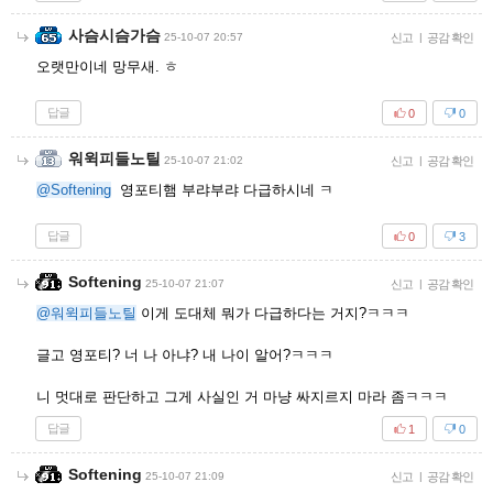
사슴시슴가슴
25-10-07 20:57
신고
|
공감 확인
오랫만이네 망무새. ㅎ
답글
0
0
워윅피들노틸
25-10-07 21:02
신고
|
공감 확인
@Softening
영포티햄 부랴부랴 다급하시네 ㅋ
답글
0
3
Softening
25-10-07 21:07
신고
|
공감 확인
@워윅피들노틸
이게 도대체 뭐가 다급하다는 거지?ㅋㅋㅋ
글고 영포티? 너 나 아냐? 내 나이 알어?ㅋㅋㅋ
니 멋대로 판단하고 그게 사실인 거 마냥 싸지르지 마라 좀ㅋㅋㅋ
답글
1
0
Softening
25-10-07 21:09
신고
|
공감 확인