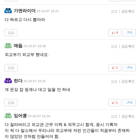
가면라이더
25-10-07 16:21
신고
|
공감 확인
다 짜르고 다시 뽑아라
답글
4
0
매듭
25-10-07 16:28
신고
|
공감 확인
외교부가 외교부 했네요.
답글
1
0
린다
25-10-07 16:31
신고
|
공감 확인
개 온갖 잡 핑계나 대고 일을 안 하네
답글
1
0
잉어콩
25-10-07 16:34
신고
|
공감 확인
다 잘라버리고 외교관 근무 이력 & 외무고시 합격, 응시 기록까
지 싹 다 말소해서 우리나라 외교부에 저런 인간들이 처음부터 존재하
지 않았던 것처럼 만들어야 함.