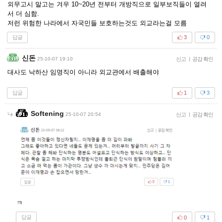
외무고시 말고는 겨우 10~20년 전부터 개방직으로 일부보직들이 열려
서 더 심함.
저런 위험한 나라에서 자국민들 보호하는것도 외교라는걸 모름
답글
3
0
신돈
25-10-07 19:10
신고
|
공감 확인
대사도 낙하산 임명직이 아니라 외교관에서 배출해야
답글
1
3
Softening
25-10-07 20:54
신고
|
공감 확인
ㅋ
답글
0
1