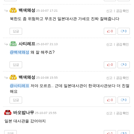
백색왜성
25-10-07 17:21
신고
|
공감 확인
북한도 좀 위험하고 무조건 일본대사관 가세요 진짜 잘해줍니다
답글
0
0
사티레프
25-10-07 21:13
신고
|
공감 확인
@백색왜성
왜 잘 해주죠?
답글
0
0
백색왜성
25-10-08 15:55
신고
|
공감 확인
@사티레프
저야 모르죠.. 근데 일본대사관이 한국대사관보다 더 친절
해요
답글
0
0
바오밥나무
25-10-07 15:55
신고
|
공감 확인
일본 대사관을 갔어야지
답글
1
0