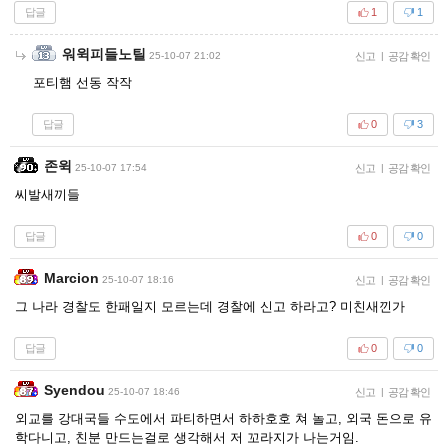
답글
1
1
워윅피들노틸
25-10-07 21:02
신고
|
공감 확인
포티햄 선동 작작
답글
0
3
존윅
25-10-07 17:54
신고
|
공감 확인
씨발새끼들
답글
0
0
Marcion
25-10-07 18:16
신고
|
공감 확인
그 나라 경찰도 한패일지 모르는데 경찰에 신고 하라고? 미친새낀가
답글
0
0
Syendou
25-10-07 18:46
신고
|
공감 확인
외교를 강대국들 수도에서 파티하면서 하하호호 쳐 놀고, 외국 돈으로 유
학다니고, 친분 만드는걸로 생각해서 저 꼬라지가 나는거임.