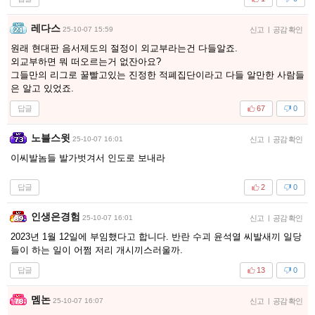
레다스
25-10-07 15:59
신고
|
공감 확인
원래 현대판 음서제도의 절정이 외교부라는건 다들알죠.
외교부하면 뭐 떠오르는거 없잔아요?
그들만의 리그로 꿀빨고있는 진정한 적폐집단이라고 다들 알만한 사람들
은 알고 있었죠.
답글
67
0
노블스윗
25-10-07 16:01
신고
|
공감 확인
이씨발놈들 발가벗겨서 인도로 보내라
답글
2
0
인생은경험
25-10-07 16:01
신고
|
공감 확인
2023년 1월 12일에 부임했다고 합니다. 반란 수괴 윤석열 씨발새끼 일당
들이 하는 일이 어쩜 저리 개시끼스러울까.
답글
13
0
멤논
25-10-07 16:07
신고
|
공감 확인