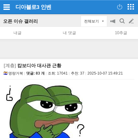
디아블로3
인벤
오픈 이슈 갤러리
전체보기
공
검
글
지
색
내글
내 댓글
10추글
on/off
쓰
기
[계층]
캄보디아 대사관 근황
명량거북
댓글: 83 개
조회:
17041
추천:
37
2025-10-07 15:49:21