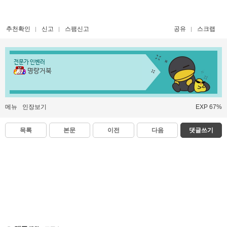
추천확인
신고
스팸신고
공유
스크랩
전문가 인벤러
명량거북
메뉴
인장보기
EXP 67%
목록
본문
이전
다음
댓글쓰기