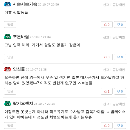
사슴시슴가슴
25-10-07 20:56
신고
|
공감 확인
어휴 씨발놈들
답글
0
0
조은바람
25-10-07 21:34
신고
|
공감 확인
그냥 입국 해라 거기서 할일도 없을거 같은데.
답글
0
0
안심콜
25-10-07 21:38
신고
|
공감 확인
오죽하면 전에 외국에서 무슨 일 생기면 일본 대사관가서 도와달라고 하
라는 말이 있었겠냐? 아직도 변한게 없구만 ㅅㅂ놈들
답글
1
0
딸기오랜지
25-10-07 22:14
신고
|
공감 확인
이정도면 옷벗는게 아니라 직무유기로 수사받고 감옥가야함. 시범케이스
가 있어야하는데 이정도면 처벌안하는게 웃기는수쥬
답글
0
0