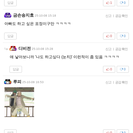
답글
1
0
금손송지효
25-10-08 15:18
신고
|
공감 확인
아빠도 하고 싶은 표정이구만 ㅋㅋㅋㅋ
답글
0
0
디비전
25-10-08 15:28
신고
|
공감 확인
애 낳아보니까 '나도 하고싶다 (눈치)' 이런적이 좀 있음 ㅋㅋㅋㅋ
답글
0
0
루피
25-10-08 16:53
신고
|
공감 확인
답글
0
0