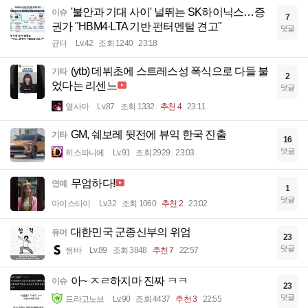
'불안과 기대 사이' 널뛰는 SK하이닉스…증
이슈
7
권가 "HBM4·LTA 기반 펀터멘털 견고"
댓글
균터
Lv.42
조회 1240
23:18
(ytb) 데뷔초에 스트레스성 폭식으로 다들 불
기타
2
었다는 리센느
댓글
옆사마
Lv.87
조회 1332
추천 4
23:11
GM, 쉐보레 뒷전에 뷰익 한국 진출
기타
16
댓글
히스파니에
Lv.91
조회 2929
23:03
무엄하다!
연예
1
댓글
아이스티이
Lv.32
조회 1060
추천 2
23:02
대한민국 군종신부의 위엄
유머
23
댓글
썽바
Lv.89
조회 3848
추천 7
22:57
아~ ㅈㄹ하지마 진짜 ㅋㅋ
이슈
23
댓글
드라고노브
Lv.90
조회 4437
추천 3
22:55