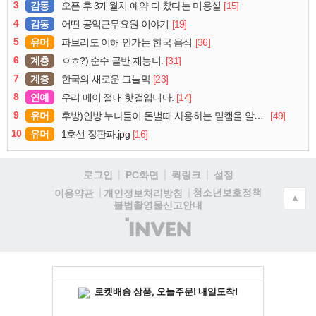
3
감동
[15]
오픈 후 3개월치 예약 다 찼다는 미용실
4
감동
[19]
어떤 공익근무요원 이야기
5
유머
[36]
파브리도 이해 안가는 한국 음식
6
계층
[31]
ㅇㅎ?) 순수 골반 재능녀.
7
계층
[23]
한국의 새로운 그늘막
8
연예
[14]
우리 메이 절대 핫걸입니다.
9
유머
[49]
후방)인방 누나들이 돈벌때 사용하는 밑캠을 알아보자
10
유머
[16]
1호선 장판파.jpg
로그인
PC화면
퀵링크
설정
청소년보호정책
이용약관
개인정보처리방침
▲
불법촬영물신고안내
(주)
인
벤