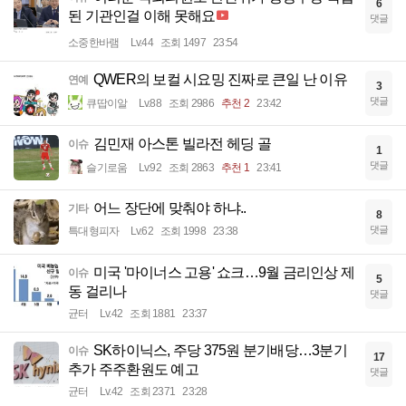
6
된 기관인걸 이해 못해요
댓글
소중한바램
Lv.44
조회 1497
23:54
QWER의 보컬 시요밍 진짜로 큰일 난 이유
연예
3
댓글
큐땁이알
Lv.88
조회 2986
추천 2
23:42
김민재 아스톤 빌라전 헤딩 골
이슈
1
댓글
슬기로움
Lv.92
조회 2863
추천 1
23:41
어느 장단에 맞춰야 하냐..
기타
8
댓글
특대형피자
Lv.62
조회 1998
23:38
미국 '마이너스 고용' 쇼크…9월 금리인상 제
이슈
5
동 걸리나
댓글
균터
Lv.42
조회 1881
23:37
SK하이닉스, 주당 375원 분기배당…3분기
이슈
17
추가 주주환원도 예고
댓글
균터
Lv.42
조회 2371
23:28