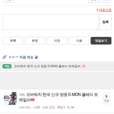
새로고침
등록
목록
본문
이전
다음
댓글보기
ㅇㅇㄱ 지금 뜨는 글
오버워치 한국 신규 영웅 D.MON 플레이 트레일러
[8]
게임
오버워치 한국 신규 영웅 D.MON 플레이 트
게임
8
레일러
댓글
세프라딘
Lv.85
조회 1231
추천 1
01:38