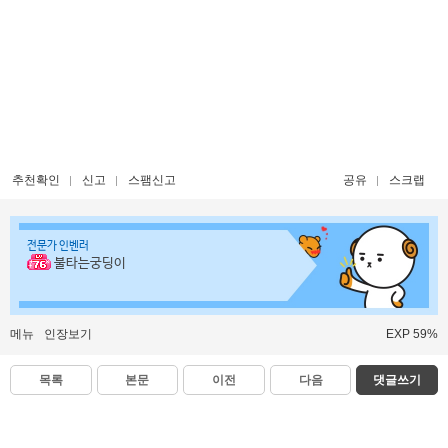
추천확인
신고
스팸신고
공유
스크랩
전문가 인벤러
불타는궁딩이
메뉴
인장보기
EXP 59%
목록
본문
이전
다음
댓글쓰기