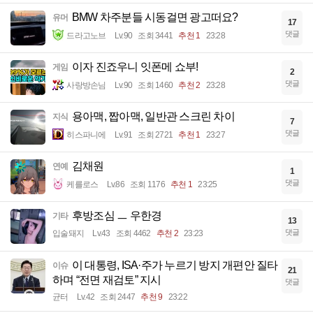
BMW 차주분들 시동걸면 광고떠요?
유머
17
댓글
드라고노브
Lv.90
조회 3441
추천 1
23:28
이자 진죠우니 잇폰메 쇼부!
게임
2
댓글
사랑방손님
Lv.90
조회 1460
추천 2
23:28
용아맥, 짭아맥, 일반관 스크린 차이
지식
7
댓글
히스파니에
Lv.91
조회 2721
추천 1
23:27
김채원
연예
1
댓글
케를로스
Lv.86
조회 1176
추천 1
23:25
후방조심 ㅡ 우한경
기타
13
댓글
입술돼지
Lv.43
조회 4462
추천 2
23:23
이 대통령, ISA·주가 누르기 방지 개편안 질타
이슈
21
하며 “전면 재검토” 지시
댓글
균터
Lv.42
조회 2447
추천 9
23:22