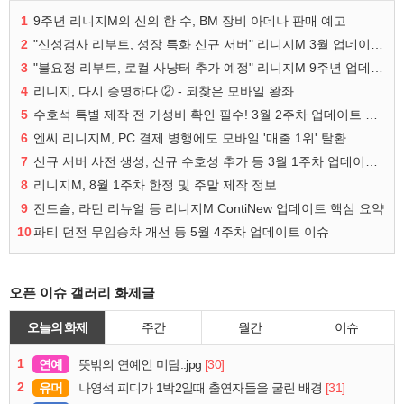
1
9주년 리니지M의 신의 한 수, BM 장비 아데나 판매 예고
2
"신성검사 리부트, 성장 특화 신규 서버" 리니지M 3월 업데이트 예고
3
"불요정 리부트, 로컬 사냥터 추가 예정" 리니지M 9주년 업데이트 예고
4
리니지, 다시 증명하다 ② - 되찾은 모바일 왕좌
5
수호석 특별 제작 전 가성비 확인 필수! 3월 2주차 업데이트 이슈
6
엔씨 리니지M, PC 결제 병행에도 모바일 '매출 1위' 탈환
7
신규 서버 사전 생성, 신규 수호성 추가 등 3월 1주차 업데이트 이슈
8
리니지M, 8월 1주차 한정 및 주말 제작 정보
9
진드슬, 라던 리뉴얼 등 리니지M ContiNew 업데이트 핵심 요약
10
파티 던전 무임승차 개선 등 5월 4주차 업데이트 이슈
오픈 이슈 갤러리 화제글
오늘의 화제
주간
월간
이슈
1
연예
[30]
뜻밖의 연예인 미담..jpg
2
유머
[31]
나영석 피디가 1박2일때 출연자들을 굴린 배경