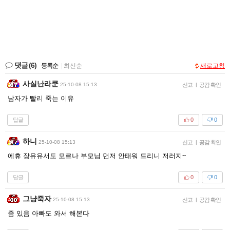
댓글
(6)
등록순
|
최신순
새로고침
사실난라쿤
25-10-08 15:13
신고
|
공감 확인
남자가 빨리 죽는 이유
답글
0
0
하니
25-10-08 15:13
신고
|
공감 확인
에휴 장유유서도 모르나 부모님 먼저 안태워 드리니 저러지~
답글
0
0
그냥죽자
25-10-08 15:13
신고
|
공감 확인
좀 있음 아빠도 와서 해본다