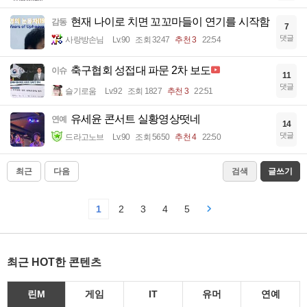
현재 나이로 치면 꼬꼬마들이 연기를 시작함
감동
7
댓글
사랑방손님
Lv.90
조회 3247
추천 3
22:54
축구협회 성접대 파문 2차 보도
이슈
11
댓글
슬기로움
Lv.92
조회 1827
추천 3
22:51
유세윤 콘서트 실황영상떳네
연예
14
댓글
드라고노브
Lv.90
조회 5650
추천 4
22:50
최근
다음
검색
글쓰기
1
2
3
4
5
최근 HOT한 콘텐츠
린M
게임
IT
유머
연예