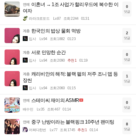
이혼녀 → 1조 사업가 할리우드에 복수한 이
연예
0
여자
댓글
라라크로포드
Lv.87
조회 2244
01:31
한국인의 밥상 물회 먹방
계층
2
댓글
입사
Lv.94
조회 1882
01:23
서로 민망한 순간
계층
0
댓글
입사
Lv.94
조회 2090
추천 1
01:19
캐리비안의 해적: 블랙 펄의 저주 조니 뎁 등
계층
1
장씬
댓글
입사
Lv.94
조회 2060
01:15
스테이씨 재이의 ASMR
연예
0
댓글
배수민
Lv.35
조회 467
01:14
중구 난방이라는 블랙핑크 10주년 팬미팅
연예
8
댓글
어쩌다한번
Lv.77
조회 1745
추천 1
01:14