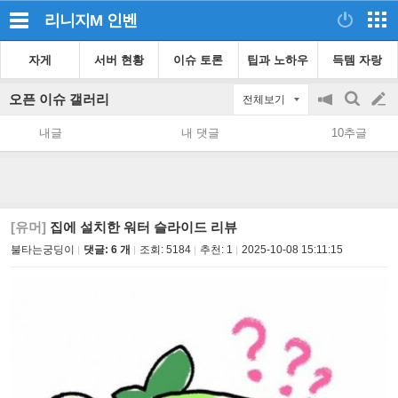
리니지M
인벤
자게
서버 현황
이슈 토론
팁과 노하우
득템 자랑
오픈 이슈 갤러리
전체보기
공
검
글
지
색
내글
내 댓글
10추글
on/off
쓰
기
[유머]
집에 설치한 워터 슬라이드 리뷰
불타는궁딩이
댓글: 6 개
조회:
5184
추천:
1
2025-10-08 15:11:15