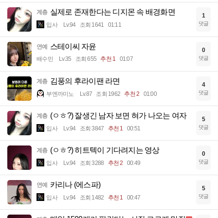
실제로 존재한다는 디지몬 속 배경화면
계층
1
댓글
입사
Lv.94
조회 1641
01:11
스테이씨 자윤
연예
0
댓글
배수민
Lv.35
조회 655
추천 1
01:07
김풍의 후라이팬 라면
계층
4
댓글
부엔까미노
Lv.87
조회 1962
추천 2
01:00
(ㅇㅎ?) 잘생긴 남자 보면 혀가 나오는 여자
계층
5
댓글
입사
Lv.94
조회 3847
추천 1
00:51
(ㅇㅎ?) 히트텍이 기다려지는 영상
계층
0
댓글
입사
Lv.94
조회 3288
추천 2
00:49
카리나 (에스파)
연예
5
댓글
입사
Lv.94
조회 1482
추천 1
00:47