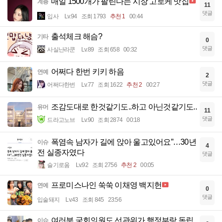
매일 1500개가 팔린다는 시장 고로케 맛집
계층
11
댓글
입사
Lv.94
조회 1793
추천 1
00:44
출석체크 해슴?
기타
0
댓글
사실난라쿤
Lv.89
조회 658
00:32
어쩌다 한번 키키 하음
연예
2
댓글
어쩌다한번
Lv.77
조회 1622
추천 2
00:27
조감도대로 한것같기도..하고 아닌것같기도..
유머
11
댓글
드라고노브
Lv.90
조회 2874
00:18
폭염속 남자가 길에 앉아 울고있어요”…30년
이슈
4
전 실종자였다
댓글
슬기로움
Lv.92
조회 2756
추천 2
00:05
프로미스나인 쑥쑥 이채영 백지헌
연예
0
댓글
입술돼지
Lv.43
조회 845
23:56
여러분 국회의원도 선관위가 행정부랑 독립
이슈