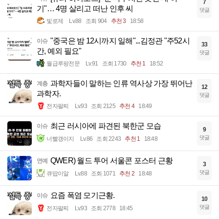
7
기"… 4명 살리고 떠난 인후 씨
댓글
빛로제
Lv.88
조회 904
추천 3
18:58
"중국은 밤 12시까지 일해"...김정관 "주52시
이슈
33
간, 예외 필요"
댓글
월급루팡전문
Lv.91
조회 1730
추천 1
18:52
과학자들이 말하는 인류 역사상 가장 뛰어난
계층
12
과학자.
댓글
전자팔찌
Lv.93
조회 2125
추천 4
18:49
최근 러시아에 파견된 북한군 모습
이슈
9
댓글
너빨갱이지
Lv.86
조회 2243
추천 1
18:48
QWER) 월드 투어 서울콘 포스터 근황
연예
3
댓글
큐땁이알
Lv.88
조회 1071
추천 2
18:48
요즘 폭염 모기근황.
이슈
10
댓글
전자팔찌
Lv.93
조회 2778
18:45