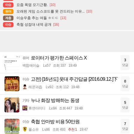
요즘 폭염 모기근황.
[10]
이슈
오래된 게임 소스코드를 못 건드리는 이유...
[10]
유머
이승우춤 추는 여돌 ㅎㄷㄷ
[13]
계층
축협 성접대 내역 공개
[16]
이슈
로이터가 평가한 스페이스 X
유머
3
댓글
백합에이슬
Lv.57
조회 337
19:49
고전) [16년도] 웃대 주간답글 [2016.09.12.]下
이슈
0
댓글
레몬과즙
Lv.92
조회 112
19:48
누나 화장 방해하는 동생
기타
5
댓글
휴면아이디
Lv.84
조회 447
19:48
축협 안마방 비용 50만원
이슈
7
댓글
풀소유
Lv.86
조회 493
추천 1
19:47