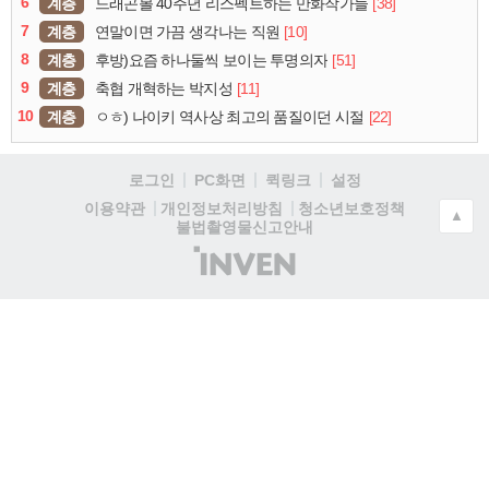
6
계층
[38]
드래곤볼 40주년 리스펙트하는 만화작가들
7
계층
[10]
연말이면 가끔 생각나는 직원
8
계층
[51]
후방)요즘 하나둘씩 보이는 투명의자
9
계층
[11]
축협 개혁하는 박지성
10
계층
[22]
ㅇㅎ) 나이키 역사상 최고의 품질이던 시절
로그인
PC화면
퀵링크
설정
청소년보호정책
이용약관
개인정보처리방침
▲
불법촬영물신고안내
(주)
인
벤