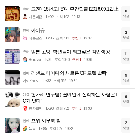
고전) [16년도] 웃대 주간답글 [2016.09.12.]上
유머
0
댓글
레몬과즙
Lv.92
조회 192
19:43
아이유
연예
2
댓글
케를로스
Lv.86
조회 412
추천 1
19:37
일본 초딩1학년들이 되고싶은 직업랭킹
유머
11
댓글
Horieyui
Lv.89
조회 1040
추천 1
19:36
리센느 에이페의 새로운 CF 모델 발탁
연예
9
댓글
아이스티이
Lv.32
조회 592
19:34
헝가리 연구팀) '연예인에 집착하는 사람은 I
계층
9
Q가 낮다'
댓글
전자팔찌
Lv.93
조회 752
추천 1
19:33
쯔위 시무룩 짤
연예
2
댓글
뇸뇸
Lv.85
조회 627
19:32