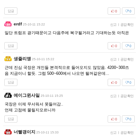
답글
0
0
erdf
25-10-11 15:22
신고
|
공감 확인
일단 트럼프 광기때문이고 다음주에 복구될거라고 기대하는듯 아직은
답글
0
0
생줄리앵
25-10-11 15:22
신고
|
공감 확인
근데 진심 국장은 개인들 본격적으로 들어오지도 않았음. 4200~300즈
음 지금이니 할듯. 그럼 500~600에서 나오면 될꺼같은데...
답글
0
0
에이그윈사일
25-10-11 15:25
신고
|
공감 확인
국장은 이제 무서워서 못들어감..
언제 고점에 물릴지모르니까
답글
0
0
너빨갱이지
25-10-11 15:33
신고
|
공감 확인