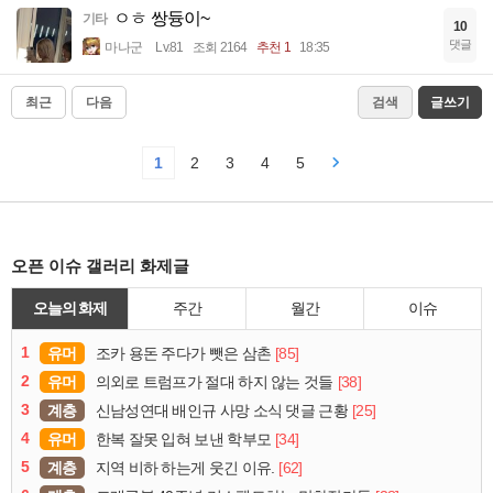
ㅇㅎ 쌍듕이~
기타
10
댓글
마나군
Lv.81
조회 2164
추천 1
18:35
최근
다음
검색
글쓰기
1
2
3
4
5
오픈 이슈 갤러리 화제글
오늘의 화제
주간
월간
이슈
1
유머
[85]
조카 용돈 주다가 뺏은 삼촌
2
유머
[38]
의외로 트럼프가 절대 하지 않는 것들
3
계층
[25]
신남성연대 배인규 사망 소식 댓글 근황
4
유머
[34]
한복 잘못 입혀 보낸 학부모
5
계층
[62]
지역 비하 하는게 웃긴 이유.