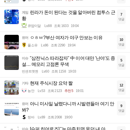
린라가 돈이 된다는 것을 알아버린 컴투스 근
게임
7
황
댓글
큐땁이알
Lv.88
조회 1633
19:04
ㅇㅎㅂ?부산 여자가 야구 안보는 이유
유머
10
댓글
풀소유
Lv.86
조회 2290
19:04
"삼전닉스 따라잡자" 中 이어 대만 '난야'도 증
이슈
5
설… 메모리 고점론 무색
댓글
빈센트멧젠
Lv.60
조회 1158
19:03
현재 주식시장 요약 짤
기타
12
댓글
뇽안
Lv.53
조회 2123
추천 5
19:01
아니 미사일 날렸다니까 시발련들아 여기 안
유머
9
봐?
댓글
썽바
Lv.89
조회 2008
19:00
[슈퍼 히어로즈] "눈 마주치면 웃던 내 아
이슈