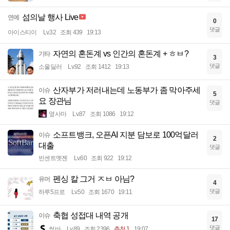
섬의날 행사 Live
연예
0
댓글
아이스티이
Lv.32
조회 439
19:13
자연의 혼돈계 vs 인간의 혼돈계 + ㅎㅂ?
기타
3
댓글
소울딜러
Lv.92
조회 1412
19:13
산자부가 저러내는데 노동부가 좀 막아주세
이슈
5
요 장관님
댓글
옆사마
Lv.87
조회 1086
19:12
소프트뱅크, 오픈AI 지분 담보로 100억달러
이슈
2
대출
댓글
빈센트멧젠
Lv.60
조회 922
19:12
펜싱 칼 그거 ㅈㅂ 아님?
유머
4
댓글
하루5프로
Lv.50
조회 1670
19:11
축협 성접대 내역 공개
이슈
17
댓글
썽바
Lv.89
조회 2396
추천 1
19:07