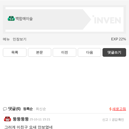
백합에이슬
메뉴
인장보기
EXP 22%
목록
본문
이전
다음
댓글쓰기
댓글
(6)
등록순
|
최신순
새로고침
둥둥둥둥
25-10-11 15:21
신고
|
공감 확인
그러게 이친구 요새 안보였네