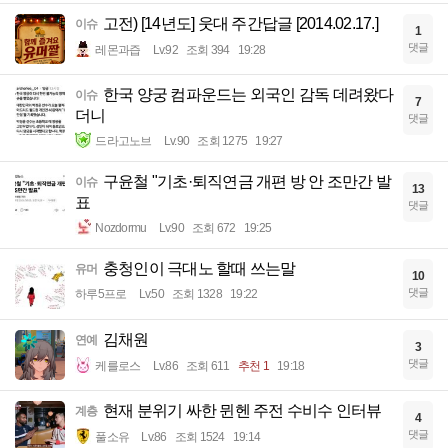
고전) [14년도] 웃대 주간답글 [2014.02.17.]
이슈
1
댓글
레몬과즙
Lv.92
조회 394
19:28
한국 양궁 컴파운드는 외국인 감독 데려왔다
이슈
7
더니
댓글
드라고노브
Lv.90
조회 1275
19:27
구윤철 "기초·퇴직연금 개편 방 안 조만간 발
이슈
13
표
댓글
Nozdormu
Lv.90
조회 672
19:25
충청인이 극대노 할때 쓰는말
유머
10
댓글
하루5프로
Lv.50
조회 1328
19:22
김채원
연예
3
댓글
케를로스
Lv.86
조회 611
추천 1
19:18
현재 분위기 싸한 뮌헨 주전 수비수 인터뷰
계층
4
댓글
풀소유
Lv.86
조회 1524
19:14