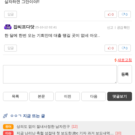
살자하면 그만이야!!
답글
0
0
잡씨프다닷
25-10-12 02:41
신고
|
공감 확인
한 달에 한번 오는 기회인데 대출 땡길 곳이 없네 아오..
답글
0
0
새로고침
등록
목록
본문
이전
다음
댓글보기
ㅇㅇㄱ 지금 뜨는 글
상의도 없이 질내사정한 남자친구
[12]
유머
지금 난리난 축협 성접대 첫 보도한 jtbc 기자 과거 보도내역....
[10]
이슈