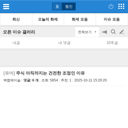
홈
웹진
최신
오늘의 화제
화제 모음
이슈 모음
오픈 이슈 갤러리
전체보기
공
검
글
지
색
내글
내 댓글
10추글
on/off
쓰
기
[유머]
주식 아직까지는 건전한 조정인 이유
백합에이슬
댓글: 6 개
조회:
5854
추천:
1
2025-10-11 15:20:20