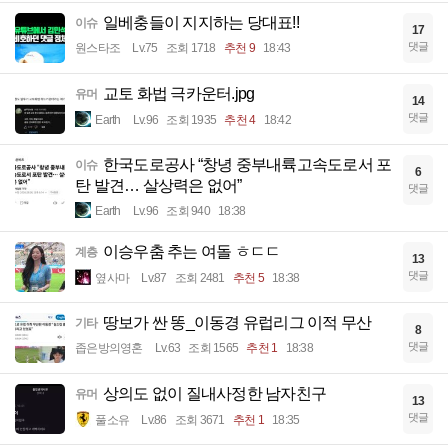
일베충들이 지지하는 당대표!!
이슈
17
댓글
원스타조
Lv.75
조회 1718
추천 9
18:43
교토 화법 극카운터.jpg
유머
14
댓글
Earth
Lv.96
조회 1935
추천 4
18:42
한국도로공사 “창녕 중부내륙고속도로서 포
이슈
6
탄 발견… 살상력은 없어”
댓글
Earth
Lv.96
조회 940
18:38
이승우춤 추는 여돌 ㅎㄷㄷ
계층
13
댓글
옆사마
Lv.87
조회 2481
추천 5
18:38
땅보가 싼 똥_이동경 유럽리그 이적 무산
기타
8
댓글
좁은방의영혼
Lv.63
조회 1565
추천 1
18:38
상의도 없이 질내사정한 남자친구
유머
13
댓글
풀소유
Lv.86
조회 3671
추천 1
18:35