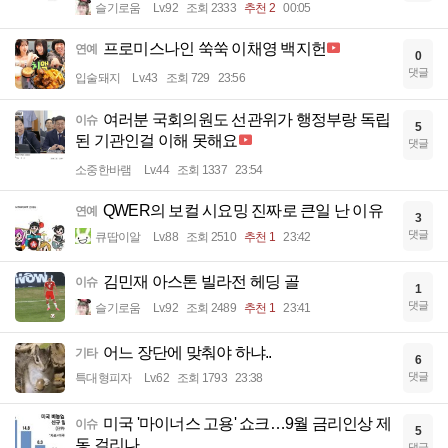
슬기로움
Lv.92
조회 2333
추천 2
00:05
프로미스나인 쑥쑥 이채영 백지헌
연예
0
댓글
입술돼지
Lv.43
조회 729
23:56
여러분 국회의원도 선관위가 행정부랑 독립
이슈
5
된 기관인걸 이해 못해요
댓글
소중한바램
Lv.44
조회 1337
23:54
QWER의 보컬 시요밍 진짜로 큰일 난 이유
연예
3
댓글
큐땁이알
Lv.88
조회 2510
추천 1
23:42
김민재 아스톤 빌라전 헤딩 골
이슈
1
댓글
슬기로움
Lv.92
조회 2489
추천 1
23:41
어느 장단에 맞춰야 하냐..
기타
6
댓글
특대형피자
Lv.62
조회 1793
23:38
미국 '마이너스 고용' 쇼크…9월 금리인상 제
이슈
5
동 걸리나
댓글