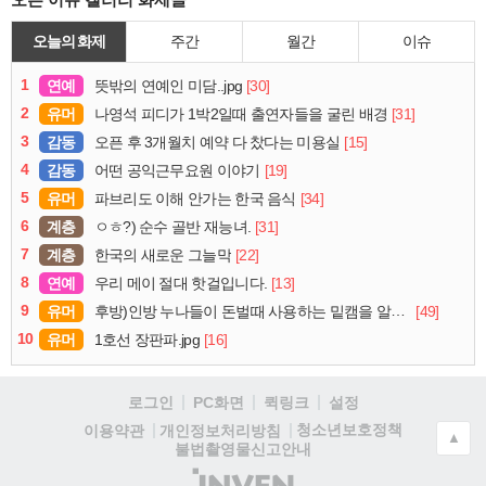
오늘의 화제
주간
월간
이슈
1
연예
[30]
뜻밖의 연예인 미담..jpg
2
유머
[31]
나영석 피디가 1박2일때 출연자들을 굴린 배경
3
감동
[15]
오픈 후 3개월치 예약 다 찼다는 미용실
4
감동
[19]
어떤 공익근무요원 이야기
5
유머
[34]
파브리도 이해 안가는 한국 음식
6
계층
[31]
ㅇㅎ?) 순수 골반 재능녀.
7
계층
[22]
한국의 새로운 그늘막
8
연예
[13]
우리 메이 절대 핫걸입니다.
9
유머
[49]
후방)인방 누나들이 돈벌때 사용하는 밑캠을 알아보자
10
유머
[16]
1호선 장판파.jpg
로그인
PC화면
퀵링크
설정
청소년보호정책
이용약관
개인정보처리방침
▲
불법촬영물신고안내
(주)