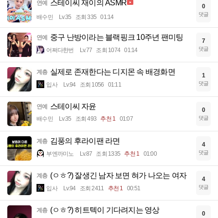
스테이씨 재이의 ASMR
연예
0
댓글
배수민
Lv.35
조회 335
01:14
중구 난방이라는 블랙핑크 10주년 팬미팅
연예
7
댓글
어쩌다한번
Lv.77
조회 1074
01:14
실제로 존재한다는 디지몬 속 배경화면
계층
1
댓글
입사
Lv.94
조회 1056
01:11
스테이씨 자윤
연예
0
댓글
배수민
Lv.35
조회 493
추천 1
01:07
김풍의 후라이팬 라면
계층
4
댓글
부엔까미노
Lv.87
조회 1335
추천 1
01:00
(ㅇㅎ?) 잘생긴 남자 보면 혀가 나오는 여자
계층
4
댓글
입사
Lv.94
조회 2411
추천 1
00:51
(ㅇㅎ?) 히트텍이 기다려지는 영상
계층
0