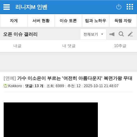
리니지M
인벤
자게
서버 현황
이슈 토론
팁과 노하우
득템 자랑
오픈 이슈 갤러리
전체보기
공
검
글
지
색
내글
내 댓글
10추글
on/off
쓰
기
[연예]
가수 이소은이 부르는 '여전히 아름다운지' 복면가왕 무대
Kokkoro
댓글: 13 개
조회:
6989
추천:
12
2025-10-11 21:48:07