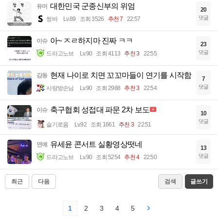
대한민국 군종신부의 위엄
유머
20
댓글
썽바
Lv.89
조회 3526
추천 7
22:57
아~ ㅈㄹ하지마 진짜 ㅋㅋ
이슈
23
댓글
드라고노브
Lv.90
조회 4113
추천 3
22:55
현재 나이로 치면 꼬꼬마들이 연기를 시작함
감동
7
댓글
사랑방손님
Lv.90
조회 2988
추천 3
22:54
축구협회 성접대 파문 2차 보도
이슈
10
댓글
슬기로움
Lv.92
조회 1661
추천 3
22:51
유세윤 콘서트 실황영상떳네
연예
13
댓글
드라고노브
Lv.90
조회 5254
추천 4
22:50
최근
다음
검색
글쓰기
1
2
3
4
5