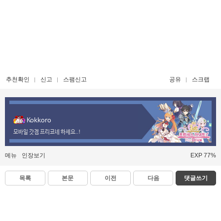
추천확인
신고
스팸신고
공유
스크랩
Kokkoro
모바일 갓겜 프리코네 하세요..!
메뉴
인장보기
EXP 77%
목록
본문
이전
다음
댓글쓰기