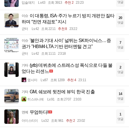
댓글
입술돼지
Lv.43
조회 3913
추천 2
23:23
이 대통령, ISA·주가 누르기 방지 개편안 질타
이슈
20
하며 “전면 재검토” 지시
댓글
균터
Lv.42
조회 2211
추천 8
23:22
'불안과 기대 사이' 널뛰는 SK하이닉스…증
이슈
7
권가 "HBM4·LTA 기반 펀터멘털 견고"
댓글
균터
Lv.42
조회 1111
23:18
(ytb) 데뷔초에 스트레스성 폭식으로 다들 불
기타
2
었다는 리센느
댓글
옆사마
Lv.87
조회 1209
추천 4
23:11
GM, 쉐보레 뒷전에 뷰익 한국 진출
기타
14
댓글
히스파니에
Lv.91
조회 2707
23:03
무엄하다!
연예
1
댓글
아이스티이
Lv.32
조회 961
추천 2
23:02