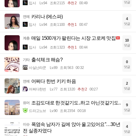
댓글
입사
Lv.94
조회 2115
추천 2
00:49
카리나 (에스파)
연예
4
댓글
입사
Lv.94
조회 1100
추천 1
00:47
매일 1500개가 팔린다는 시장 고로케 맛집
계층
10
댓글
입사
Lv.94
조회 1323
추천 1
00:44
출석체크 해슴?
기타
0
댓글
사실난라쿤
Lv.89
조회 563
00:32
어쩌다 한번 키키 하음
연예
2
댓글
어쩌다한번
Lv.77
조회 1320
추천 2
00:27
조감도대로 한것같기도..하고 아닌것같기도..
유머
9
댓글
드라고노브
Lv.90
조회 2354
00:18
폭염속 남자가 길에 앉아 울고있어요”…30년
이슈
4
전 실종자였다
댓글