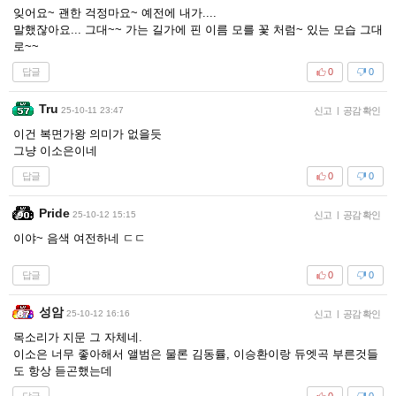
잊어요~ 괜한 걱정마요~ 예전에 내가....
말했잖아요... 그대~~ 가는 길가에 핀 이름 모를 꽃 처럼~ 있는 모습 그대
로~~
답글
0
0
Tru
25-10-11 23:47
신고
|
공감 확인
이건 복면가왕 의미가 없을듯
그냥 이소은이네
답글
0
0
Pride
25-10-12 15:15
신고
|
공감 확인
이야~ 음색 여전하네 ㄷㄷ
답글
0
0
성암
25-10-12 16:16
신고
|
공감 확인
목소리가 지문 그 자체네.
이소은 너무 좋아해서 앨범은 물론 김동률, 이승환이랑 듀엣곡 부른것들
도 항상 듣곤했는데
답글