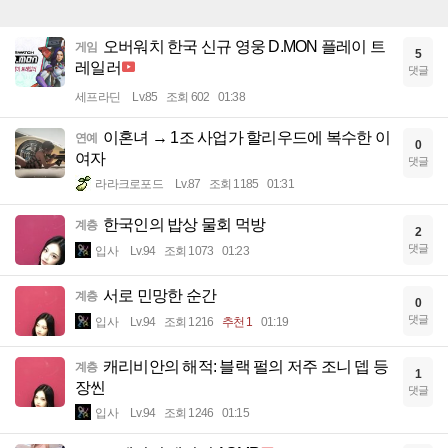
오버워치 한국 신규 영웅 D.MON 플레이 트
게임
5
레일러
댓글
세프라딘
Lv.85
조회 602
01:38
이혼녀 → 1조 사업가 할리우드에 복수한 이
연예
0
여자
댓글
라라크로포드
Lv.87
조회 1185
01:31
한국인의 밥상 물회 먹방
계층
2
댓글
입사
Lv.94
조회 1073
01:23
서로 민망한 순간
계층
0
댓글
입사
Lv.94
조회 1216
추천 1
01:19
캐리비안의 해적: 블랙 펄의 저주 조니 뎁 등
계층
1
장씬
댓글
입사
Lv.94
조회 1246
01:15