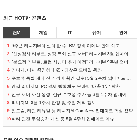
최근 HOT한 콘텐츠
린M
게임
IT
유머
연예
1
9주년 리니지M의 신의 한 수, BM 장비 아데나 판매 예고
2
"신성검사 리부트, 성장 특화 신규 서버" 리니지M 3월 업데이트 예고
3
"불요정 리부트, 로컬 사냥터 추가 예정" 리니지M 9주년 업데이트 예고
4
리니지, 다시 증명하다 ② - 되찾은 모바일 왕좌
5
수호석 특별 제작 전 가성비 확인 필수! 3월 2주차 업데이트 이슈
6
엔씨 리니지M, PC 결제 병행에도 모바일 '매출 1위' 탈환
7
신규 서버 사전 생성, 신규 수호성 추가 등 3월 1주차 업데이트 이슈
8
리니지M, 8월 1주차 한정 및 주말 제작 정보
9
진드슬, 라던 리뉴얼 등 리니지M ContiNew 업데이트 핵심 요약
10
파티 던전 무임승차 개선 등 5월 4주차 업데이트 이슈
오픈 이슈 갤러리 화제글