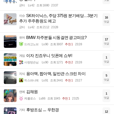
균터
Lv.42
조회 1680
23:37
SK하이닉스, 주당 375원 분기배당…3분기
이슈
16
추가 주주환원도 예고
댓글
균터
Lv.42
조회 2112
23:28
BMW 차주분들 시동걸면 광고떠요?
유머
17
댓글
드라고노브
Lv.90
조회 3007
추천 1
23:28
이자 진죠우니 잇폰메 쇼부!
게임
1
댓글
사랑방손님
Lv.90
조회 1271
추천 2
23:28
용아맥, 짭아맥, 일반관 스크린 차이
지식
5
댓글
히스파니에
Lv.91
조회 2441
추천 1
23:27
김채원
연예
1
댓글
케를로스
Lv.86
조회 1045
추천 1
23:25
후방조심 ㅡ 우한경
기타
12