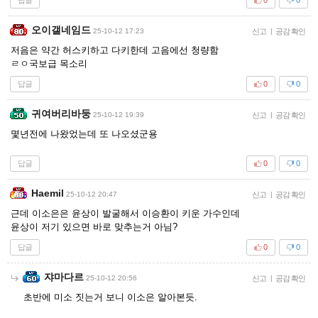
0
0
오이갤네임드
25-10-12 17:23
신고
|
공감 확인
저음은 약간 허스키하고 다키한데 고음에선 청량함
ㄹㅇ국보급 목소리
답글
0
0
귀여버리바둥
25-10-12 19:39
신고
|
공감 확인
몇년전에 나왔었는데 또 나오셨군용
답글
0
0
Haemil
25-10-12 20:47
신고
|
공감 확인
근데 이소은은 윤상이 발굴해서 이승환이 키운 가수인데
윤상이 저기 있으면 바로 맞추는거 아님?
답글
0
0
쟈마다르
25-10-12 20:56
신고
|
공감 확인
초반에 미소 짓는거 보니 이소은 알아본듯.