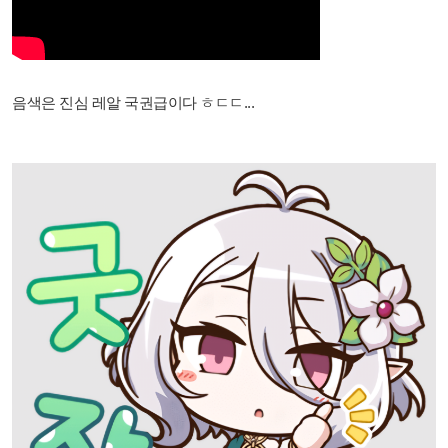
음색은 진심 레알 국권급이다 ㅎㄷㄷ...