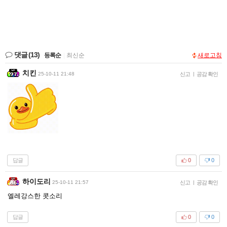
댓글
(13)
등록순
|
최신순
새로고침
치킨
25-10-11 21:48
신고
|
공감 확인
답글
0
0
하이도리
25-10-11 21:57
신고
|
공감 확인
엘레강스한 콧소리
답글
0
0