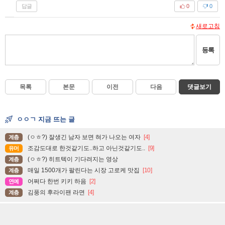
답글
0
0
새로고침
등록
목록
본문
이전
다음
댓글보기
ㅇㅇㄱ 지금 뜨는 글
(ㅇㅎ?) 잘생긴 남자 보면 혀가 나오는 여자
[4]
계층
조감도대로 한것같기도..하고 아닌것같기도..
[9]
유머
(ㅇㅎ?) 히트텍이 기다려지는 영상
계층
매일 1500개가 팔린다는 시장 고로케 맛집
[10]
계층
어쩌다 한번 키키 하음
[2]
연예
김풍의 후라이팬 라면
[4]
계층