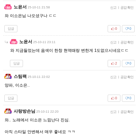
노윤서
25-10-11 21:58
신고
|
공감 확인
와 이소은님 나오셨구나 ㄷㄷ
답글
0
0
노윤서
25-10-11 23:11
신고
|
공감 확인
와 지금들었는데 음색이 한창 현역때랑 변한게 1도없으시네요ㄷㄷ
답글
2
0
스팀팩
25-10-11 22:02
신고
|
공감 확인
양파, 이소은..
답글
0
0
사랑방손님
25-10-11 22:20
신고
|
공감 확인
와.. 노래에서 이소은 느낌난다 진심.
아직 스타일 안변해서 매우 좋네요 ㅋㅋ