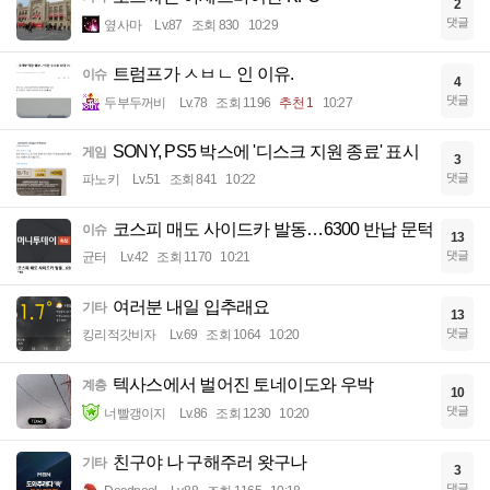
2
댓글
옆사마
Lv.87
조회 830
10:29
트럼프가 ㅅㅂㄴ 인 이유.
이슈
4
댓글
두부두꺼비
Lv.78
조회 1196
추천 1
10:27
SONY, PS5 박스에 '디스크 지원 종료' 표시
게임
3
댓글
파노키
Lv.51
조회 841
10:22
코스피 매도 사이드카 발동…6300 반납 문턱
이슈
13
댓글
균터
Lv.42
조회 1170
10:21
여러분 내일 입추래요
기타
13
댓글
킹리적갓비자
Lv.69
조회 1064
10:20
텍사스에서 벌어진 토네이도와 우박
계층
10
댓글
너빨갱이지
Lv.86
조회 1230
10:20
친구야 나 구해주러 왓구나
기타
3
댓글