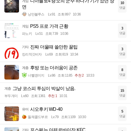
디아블로4 증오의 군주 하다가 기가 찼던 장
게임
10
면
댓글
낭만블루스
Lv.91
조회 897
10:36
PS5 프로 가격 근황
게임
3
댓글
파노키
Lv.51
조회 739
10:36
진짜 더울때 쓸만한 꿀팁
기타
3
댓글
킹리적갓비자
Lv.69
조회 819
10:34
후방 또는 더러움이 공존
계층
8
댓글
너빨갱이지
Lv.86
조회 1185
추천 2
10:33
그냥 코스피 투심이 박살이 났음.
계층
15
댓글
부두개미
Lv.60
조회 1361
추천 1
10:31
시오후키 WD-40
유머
5
댓글
돌체콜드부르
Lv.79
조회 1109
10:30
포스쩌는 아제르바이잔 KFC
기타