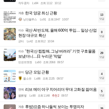
작두콩차
Lv.84
조회 1112
10:12
한국 양궁 최신 근황
계층
13
댓글
낭만블루스
Lv.91
조회 1947
10:07
국산 AI 반도체, 올해 600억 투입… 일상·산업
이슈
0
현장 대규모 확산
댓글
균터
Lv.42
조회 912
10:04
"한국산 찝찝해, 그냥 버려라" 기껏 구호물품
이슈
29
보냈더니…日 누리꾼 '막말'
댓글
빈센트멧젠
Lv.60
조회 2068
09:57
당근 모임 근황
유머
4
댓글
풀소유
Lv.86
조회 2135
09:57
리브 메이 야구 치어리더 무대 고화질 낋여옴
연예
5
댓글
꿻뻵뗗
Lv.90
조회 1148
추천 2
09:57
후방)요즘 하나둘씩 보이는 투명의자
계층
26