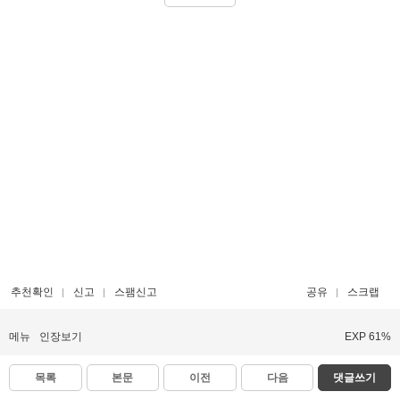
추천확인
신고
스팸신고
공유
스크랩
메뉴
인장보기
EXP 61%
목록
본문
이전
다음
댓글쓰기