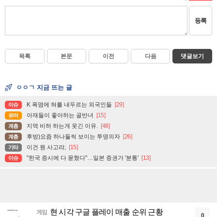
등록
목록
본문
이전
다음
댓글보기
ㅇㅇㄱ 지금 뜨는 글
K 폭염에 혀를 내두르는 외국인들
[29]
이슈
아재들이 좋아하는 골반녀
[15]
유머
지역 비하 하는게 웃긴 이유.
[48]
계층
후방)요즘 하나둘씩 보이는 투명의자
[26]
계층
이건 뭔 사고랴;
[15]
기타
"한국 증시에 다 묻혔다"…일본 증권가 '분통'
[13]
이슈
현 시각 구글 플레이 매출 순위 근황
게임
0