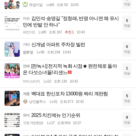
댓글
큐땁이알
Lv.88
조회 50
10:45
김민석·송영길 "정청래, 반명 아니면 왜 유시
이슈
5
민에 반발 안 하나"
댓글
파인더1
Lv.80
조회 167
추천 1
10:43
신개념 아파트 주차장 빌런
기타
0
댓글
꿻뻵뗗
Lv.90
조회 294
10:43
[전녹시] 전지적 녹화 시점★ 완전체로 돌아
연예
1
온 다섯소녀들! 리센느
댓글
아이스티이
Lv.32
조회 130
10:43
백대표 한신포차 13000원 짜리 계란찜
계층
5
댓글
낭만블루스
Lv.91
조회 473
10:42
2025 치킨메뉴 인기순위
유머
9
댓글
구운겨란한판
Lv.37
조회 656
10:37