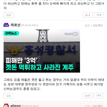
다 파산하고 딴에는 화투 좀 치다 도박에 빠지게 되고 파산하고 다 그런거
지
답글
1
0
제로선
25-10-13 18:11
신고
|
공감 확인
그래도 요즘 애들은 곗돈 들고 튀는 경우는 거의 없겠네 우리 아부지 세대
는 보면 대부분 한두번은 다 겪었더라 친구 가족끼리 보증 서주고 패가망
신하는경우도 종종 있었고..
답글
0
0
glreon
25-10-13 18:12
신고
|
공감 확인