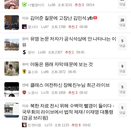
댓글
너빨갱이지
Lv.86
조회 3241
추천 3
09:54
김어준 질문에 고장난 김민석.ytb
이슈
28
댓글
옆사마
Lv.87
조회 1788
추천 2
09:48
유명 논문 저자가 공식석상에 안 나타나는 이
유머
5
유
댓글
썽바
Lv.89
조회 2307
추천 1
09:45
야동은 원래 자막 때문에 보는 것
유머
9
댓글
풀소유
Lv.86
조회 2872
09:45
클래스 여전하신 장혜진누님 최근 라이브
연예
5
댓글
노윤서
Lv.78
조회 1858
추천 3
09:42
북한 자료 전시 위해 수백억 빨갱이 들이다 -
이슈
5
국무회의 라이브에서 법적 제재 / 이재명 대통령
댓글
(겸공 브리핑)
진겟타원
Lv.70
조회 1135
추천 8
09:42