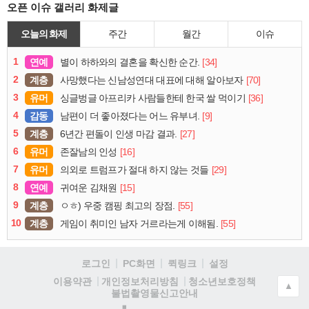
오픈 이슈 갤러리 화제글
오늘의 화제
주간
월간
이슈
1
연예
[34]
별이 하하와의 결혼을 확신한 순간.
2
계층
[70]
사망했다는 신남성연대 대표에 대해 알아보자
3
유머
[36]
싱글벙글 아프리카 사람들한테 한국 쌀 먹이기
4
감동
[9]
남편이 더 좋아졌다는 어느 유부녀.
5
계층
[27]
6년간 편돌이 인생 마감 결과.
6
유머
[16]
존잘남의 인성
7
유머
[29]
의외로 트럼프가 절대 하지 않는 것들
8
연예
[15]
귀여운 김채원
9
계층
[55]
ㅇㅎ) 우중 캠핑 최고의 장점.
10
계층
[55]
게임이 취미인 남자 거르라는게 이해됨.
로그인
PC화면
퀵링크
설정
청소년보호정책
이용약관
개인정보처리방침
▲
불법촬영물신고안내