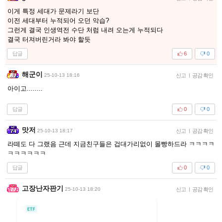
이게 특정 세대가 문제라기 보단
이전 세대부터 누적되어 오던 악습?
그런게 결국 인생역전 수단 처럼 내려 오는게 누적되다
결국 터져버린거라 봐야 할듯
답글
6
0
해군이
25-10-13 18:16
신고
|
공감 확인
아이고........
답글
0
0
맛저
25-10-13 18:17
신고
|
공감 확인
라떼도 다 그랬음 근데 지금친구들은 겁대가리없이 몰빵하드라 ㅋㅋㅋㅋ
ㅋㅋㅋㅋㅋㅋ
답글
0
0
고장난자판기
25-10-13 18:20
신고
|
공감 확인