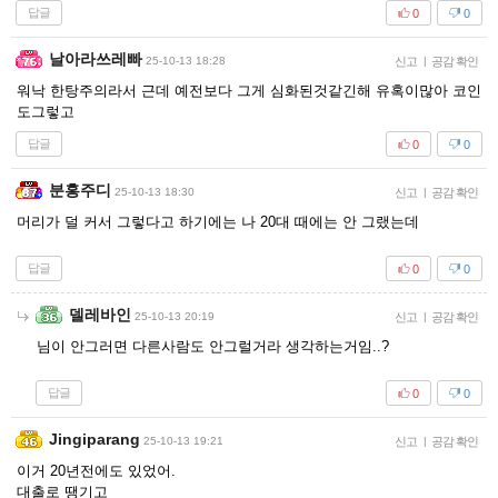
답글
0
0
날아라쓰레빠
25-10-13 18:28
신고
|
공감 확인
워낙 한탕주의라서 근데 예전보다 그게 심화된것같긴해 유혹이많아 코인
도그렇고
답글
0
0
분홍주디
25-10-13 18:30
신고
|
공감 확인
머리가 덜 커서 그렇다고 하기에는 나 20대 때에는 안 그랬는데
답글
0
0
델레바인
25-10-13 20:19
신고
|
공감 확인
님이 안그러면 다른사람도 안그럴거라 생각하는거임..?
답글
0
0
Jingiparang
25-10-13 19:21
신고
|
공감 확인
이거 20년전에도 있었어.
대출로 땡기고