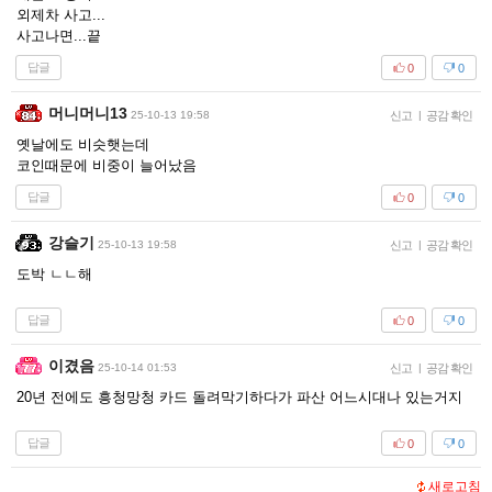
외제차 사고...
사고나면...끝
답글
0
0
머니머니13
25-10-13 19:58
신고
|
공감 확인
옛날에도 비슷햇는데
코인때문에 비중이 늘어났음
답글
0
0
강슬기
25-10-13 19:58
신고
|
공감 확인
도박 ㄴㄴ해
답글
0
0
이겼음
25-10-14 01:53
신고
|
공감 확인
20년 전에도 흥청망청 카드 돌려막기하다가 파산 어느시대나 있는거지
답글
0
0
새로고침