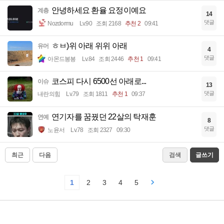
안녕하세요 환율 요정이예요
계층
14
댓글
Nozdormu
Lv.90
조회 2168
추천 2
09:41
ㅎㅂ)위 아래 위위 아래
유머
4
댓글
아몬드봉봉
Lv.84
조회 2446
추천 1
09:41
코스피 다시 6500선 아래로...
이슈
13
댓글
내란의힘
Lv.79
조회 1811
추천 1
09:37
연기자를 꿈꿨던 22살의 탁재훈
연예
8
댓글
노윤서
Lv.78
조회 2327
09:30
최근
다음
검색
글쓰기
1
2
3
4
5