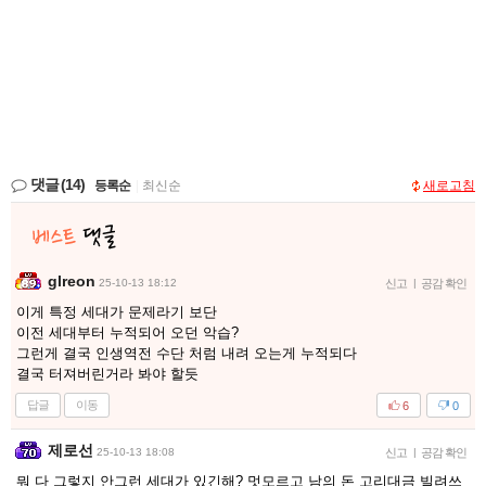
댓글
(14)
등록순
|
최신순
새로고침
glreon
25-10-13 18:12
신고
|
공감 확인
이게 특정 세대가 문제라기 보단
이전 세대부터 누적되어 오던 악습?
그런게 결국 인생역전 수단 처럼 내려 오는게 누적되다
결국 터져버린거라 봐야 할듯
답글
이동
6
0
제로선
25-10-13 18:08
신고
|
공감 확인
뭐 다 그렇지 안그런 세대가 있긴해? 멋모르고 남의 돈 고리대금 빌려쓰