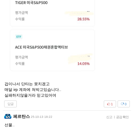
겁이나서 단타는 못치겠고
매달 irp 계좌에 쳐박고있습니다..
실패하지않을거라 믿고있어여
답글
1
0
페르탄스
25-10-13 18:22
신고
|
공감 확인
선물..