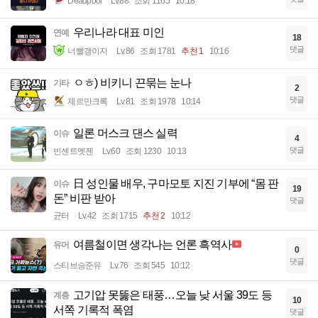
Deadpool
Lv.88
조회 1165
10:18
우리나라 대표 미인
연예
18
댓글
너빨갱이지
Lv.86
조회 1781
추천 1
10:16
ㅇㅎ) 비키니 끈묶는 눈나
기타
2
댓글
제르만크록
Lv.81
조회 1978
10:14
일론 머스크 댄스 실력
이슈
4
댓글
빈센트멧젠
Lv.60
조회 1230
10:13
日 성인물 배우, 구마모토 지진 기부에 “몸 판
이슈
19
돈” 비판 받아
댓글
균터
Lv.42
조회 1715
추천 2
10:12
여름철이면 생각나는 언론 흑역사
유머
0
댓글
스티브승준유
Lv.76
조회 545
10:12
고기압 못뚫은 태풍…오늘 낮 서울 39도 등
계층
10
서쪽 기록적 폭염
댓글