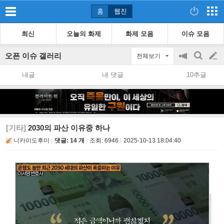
홈
웹진
최신
오늘의 화제
화제 모음
이슈 모음
오픈 이슈 갤러리
전체보기
공
검
글
지
색
내글
내 댓글
10추글
on/off
쓰
기
[기타]
2030의 파산 이유중 하나
니카이도후미
댓글: 14 개
조회:
6946
2025-10-13 18:04:40