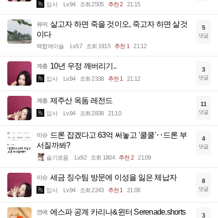
입사
Lv.94
조회 2505
추천 2
21:15
살고자 하면 죽을 것이오, 죽고자 하면 살것
유머
5
이다
댓글
백합에이슬
Lv.57
조회 1915
추천 1
21:12
10년 우정 깨버리기..
계층
3
댓글
입사
Lv.94
조회 2338
추천 1
21:12
제주산 옥돔 레전드
계층
11
댓글
입사
Lv.94
조회 2838
21:10
드론 잡겠다고 63억 써놓고 '쿨쿨'‥드론 부
이슈
4
서질까봐?
댓글
슬기로움
Lv.92
조회 1804
추천 2
21:09
세금 징수팀 방문에 이성을 잃은 체납자
이슈
8
댓글
입사
Lv.94
조회 2243
추천 1
21:08
에스파 공계 카리나&윈터 Serenade.shorts
연예
3