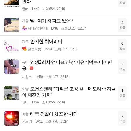
인다
댓글
균터
Lv.42
조회 684
22:19
딸...여기 왜파고 있어?
계층
4
댓글
닉네임해야대
Lv.82
조회 1025
22:17
안지현 치어리더
계층
0
댓글
달섭지롱
Lv.94
조회 537
22:16
인생2회차 엄마표 건강 이유식먹는 아이반
유머
3
응...
댓글
지원뜨
Lv.50
조회 487
22:15
모건스탠리 "가파른 조정 끝…메모리주 지금
이슈
1
이 재진입 기회"
댓글
균터
Lv.42
조회 655
22:14
태국 경찰이 체포한 사람
계층
7
댓글
파노키
Lv.51
조회 770
22:14