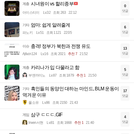
시녀원이 vs 할리종부
계층
0
댓글
아이스티이
Lv.32
조회 263
22:12
엄마: 쉽게 알려줄게
기타
6
댓글
파노키
Lv.51
조회 1121
22:05
충격! 정부가 북한과 전쟁 유도
이슈
13
댓글
Ajfucn124
Lv.16
조회 2021
추천 7
21:52
카리나가 입 다물라고 함
계층
5
댓글
부엔까미노
Lv.87
조회 1879
추천 1
21:50
흑인들의 동양인 대하는 마인드, BLM 운동이
기타
17
역겨운 이유
댓글
풀소유
Lv.86
조회 2150
21:43
삼구 ㄷㄷㄷ.GIF
게임
4
댓글
Inven서현
Lv.81
조회 1668
추천 1
21:40