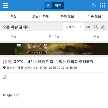
홈
웹진
최신
오늘의 화제
화제 모음
이슈 모음
오픈 이슈 갤러리
전체보기
공
검
글
지
색
내글
내 댓글
10추글
on/off
쓰
기
[유머]
GPT야, 내신 4.96으로 갈 수 있는 대학교 추천해줘
풀소유
댓글: 4 개
조회:
5406
2025-10-13 19:48:40
이새끼가?