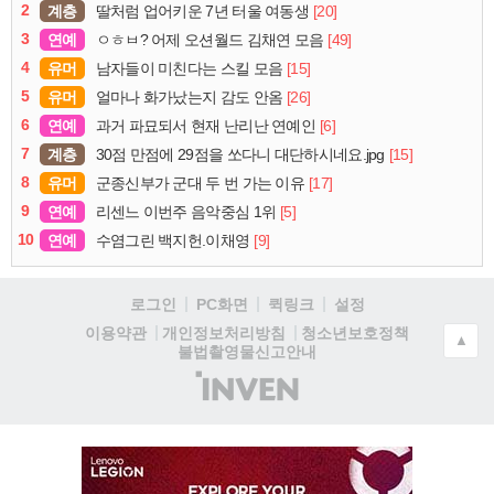
2
계층
[20]
딸처럼 업어키운 7년 터울 여동생
3
연예
[49]
ㅇㅎㅂ? 어제 오션월드 김채연 모음
4
유머
[15]
남자들이 미친다는 스킬 모음
5
유머
[26]
얼마나 화가났는지 감도 안옴
6
연예
[6]
과거 파묘되서 현재 난리난 연예인
7
계층
[15]
30점 만점에 29점을 쏘다니 대단하시네요.jpg
8
유머
[17]
군종신부가 군대 두 번 가는 이유
9
연예
[5]
리센느 이번주 음악중심 1위
10
연예
[9]
수염그린 백지헌.이채영
로그인
PC화면
퀵링크
설정
청소년보호정책
이용약관
개인정보처리방침
▲
불법촬영물신고안내
(주)
인
벤