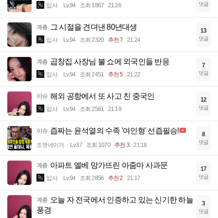
댓글
입사
Lv.94
조회 1867
21:26
그 시절을 견뎌낸 80년대생
계층
13
댓글
입사
Lv.94
조회 2320
추천 7
21:24
곱창집 사장님 불 쇼에 외국인들 반응
계층
7
댓글
입사
Lv.94
조회 2451
추천 5
21:22
해외 공항에서 또 사고 친 중국인
이슈
12
댓글
입사
Lv.94
조회 2581
21:19
즙짜는 윤석열의 수족 '여인형' 선즙필승!
이슈
8
댓글
조졋네이거
Lv.37
조회 1070
추천 3
21:18
아파트 엘베 망가뜨린 아줌마 사과문
계층
17
댓글
입사
Lv.94
조회 2856
추천 2
21:17
오늘 자 전국에서 인증하고 있는 신기한 하늘
계층
3
풍경
댓글