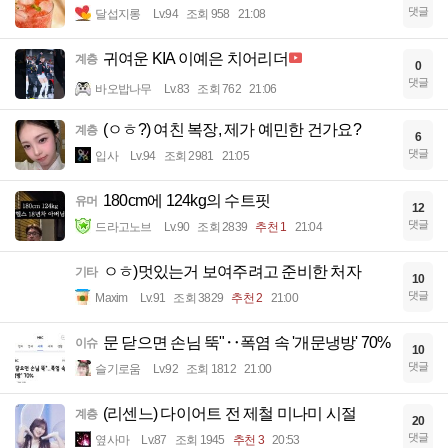
댓글
달섭지롱
Lv.94
조회 958
21:08
귀여운 KIA 이예은 치어리더
계층
0
댓글
바오밥나무
Lv.83
조회 762
21:06
(ㅇㅎ?) 여친 복장, 제가 예민한 건가요?
계층
6
댓글
입사
Lv.94
조회 2981
21:05
180cm에 124kg의 수트핏
유머
12
댓글
드라고노브
Lv.90
조회 2839
추천 1
21:04
ㅇㅎ)멋있는거 보여주려고 준비한 처자
기타
10
댓글
Maxim
Lv.91
조회 3829
추천 2
21:00
문 닫으면 손님 뚝"‥폭염 속 '개문냉방' 70%
이슈
10
댓글
슬기로움
Lv.92
조회 1812
21:00
(리센느) 다이어트 전 제철 미나미 시절
계층
20
댓글
옆사마
Lv.87
조회 1945
추천 3
20:53