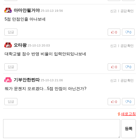
아마안될거야
25-10-13 19:56
신고
|
공감 확인
5점 만점인줄 아나보네
답글
0
0
오타왕
25-10-13 20:03
신고
|
공감 확인
대학교별 점수 반영 비율이 입력안되있나보네
답글
0
0
기부안한찐따
25-10-13 21:06
신고
|
공감 확인
뭐가 문젠지 모르겠다...5점 만점이 아닌건가?
답글
0
0
새로고침
등록