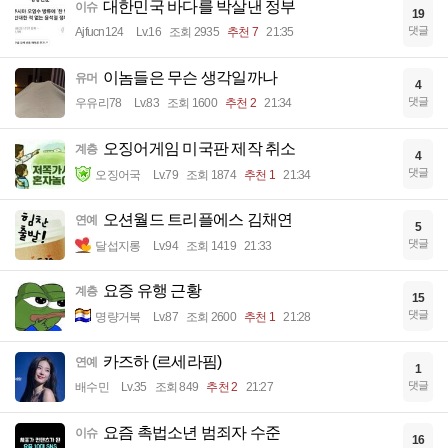
대한민국 바다를 박살낸 정부
이슈
19
댓글
Ajfucn124
Lv.16
조회 2935
추천 7
21:35
이놈들은 무슨 생각일까나
유머
4
댓글
우유리78
Lv.83
조회 1600
추천 2
21:34
오징어게임 미국판 제작 취소
계층
4
댓글
오징어국
Lv.79
조회 1874
추천 1
21:34
오션월드 트리플에스 김채연
연예
5
댓글
달섭지롱
Lv.94
조회 1419
21:33
요증 유행 근황
계층
15
댓글
명량거북
Lv.87
조회 2600
추천 1
21:28
카즈하 (르세라핌)
연예
1
댓글
배수민
Lv.35
조회 849
추천 2
21:27
요즘 촉법소년 범죄자 수준
이슈
16