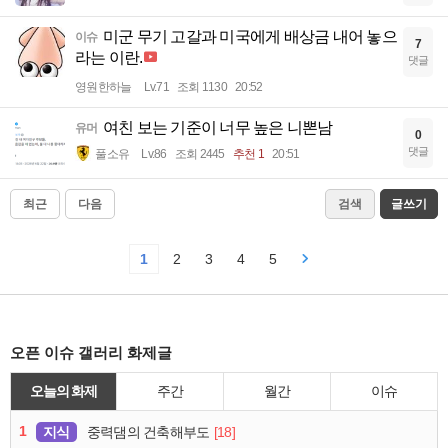
미군 무기 고갈과 미국에게 배상금 내어 놓으
이슈
7
라는 이란.
댓글
영원한하늘
Lv.71
조회 1130
20:52
여친 보는 기준이 너무 높은 니뽄남
유머
0
댓글
풀소유
Lv.86
조회 2445
추천 1
20:51
최근
다음
검색
글쓰기
1
2
3
4
5
오픈 이슈 갤러리 화제글
오늘의 화제
주간
월간
이슈
1
지식
[18]
중력댐의 건축해부도