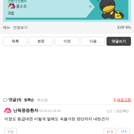
전문가 인벤러
풀소유
쪼렙
메뉴
인장보기
EXP 9%
목록
본문
이전
다음
댓글쓰기
댓글
(4)
등록순
|
최신순
새로고침
난독중증환자
25-10-13 19:54
신고
|
공감 확인
이정도 등급대면 이렇게 말해도 속을거란 판단까지 내린건가
답글
0
0