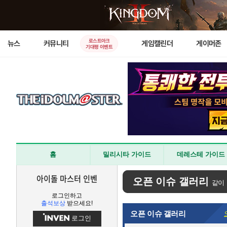
로스트아크
뉴스
커뮤니티
게임캘린더
게이머존
기대평 이벤트
홈
밀리시타 가이드
데레스테 가이드
아이돌 마스터 인벤
오픈 이슈 갤러리
같이
로그인하고
출석보상
받으세요!
오픈 이슈 갤러리
로그인