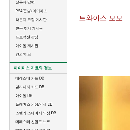
질문과 답변
PS4(콘솔) 아이마스
트와이스 모모
라운지 모집 게시판
친구 찾기 게시판
프로덕션 광장
아이돌 게시판
건의/제보
아이마스 자료와 정보
데레스테 카드 DB
밀리시타 카드 DB
아이돌 DB
플래마스 의상/악세 DB
스텔라 스테이지 의상 DB
데레스테 친밀도 노트