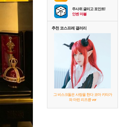
주사위 굴리고 포인트!
인벤 마블
추천 코스프레 갤러리
그 비스크돌은 사랑을 한다 코마 키타가
와 마린 리즈큥 ver