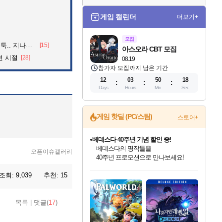
게임 캘린더
더보기+
모집
던 아재의 정체
[15]
아스오라 CBT 모집
던 시절
[28]
08.19
참가자 모집까지 남은 기간
12
03
50
16
Days
Hours
Min
Sec
게임 핫딜 (PC/스팀)
스토어+
마블 투혼 파이팅 소울즈 예약 판매 중!
마블 히어로 총 출동&화려한 격투!
오픈이슈갤러리
네이버 포인트 혜택까지!
인벤게임즈 8월 특별 할인!
드래곤소드: 어웨이크닝 입점!
문명 7 특별 할인!
귀무자: 검의 길 예약 판매 중!
비스트 오브 리인카네이션 정식 출시!
커세어 코브 출시 기념 할인!
더 렐릭 퍼스트 가디언 정식 출시
베데스다 40주년 기념 할인 중!
캡콤 프렌차이즈 할인 진행 중!
캡콤 일부 상품 상시 할인
스타워즈 은하계 레이서
로블록스 기프트 카드 공식 입점
조회:
9,039
추천:
15
인기 퍼블리셔 모음!
스팀으로 만나는 드래곤소드!
조선&고려 DLC 출시 예정
10% 할인과
게임프릭 신작 IP
해적'섬'을 발전시키자!
설화x하드코어 액션!
베데스다의 명작들을
몬헌, 바하 등 인기 IP를
몬헌 와일즈 & 드래곤즈 도그마2
인벤게임즈에서 10% 추가 적립
Robux를 가장 안전하고
최대 90% 할인가를 만나보세요!
네이버혜택과 함께 만나보세요!
50%할인&추가 적립까지!
이니&베니 혜택까지!
네이버 혜택가와 함께 예약하세요!
할인&네이버혜택으로 만나보세요!
네이버페이 혜택과 만나보세요!
40주년 프로모션으로 만나보세요!
할인가에 만나보세요!
일부 에디션 상시 할인!
혜택으로 예약 판매 중
편안하게 충전하세요
목록
|
댓글(
17
)