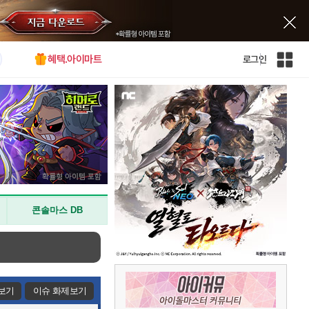
혜택.아이마트
로그인
인
벤
전
체
사
이
트
맵
콘솔마스 DB
보기
이슈 화제보기