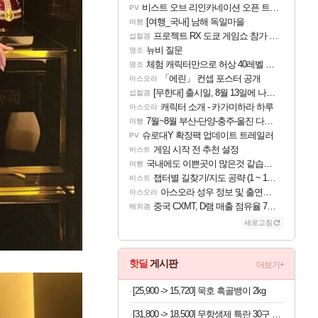
비스트 오브 리인카네이션 오픈 트레일러
PV
[여행_국내] 남해 독일마을
여행
프로젝트 RX 도쿄 게임쇼 참가 결정
섭컬겜
뉴비 질문
명조
체험 캐릭터만으로 허상 40레벨 하이와티아 5분 컷!｜에이메스·린네·모니에 명함
명조
「에린」 컨셉 포스터 공개
아스오라
[무한대] 출시일, 8월 13일에 나오나
섭컬겜
캐릭터 소개 - 카가미하라 하루
아스오라
7월~8월 부산-단양-충주-울진 다녀왔어요~
여행
슈로대Y 확장팩 업데이트 트레일러
PV
게임 시작 전 추천 설정
비스트
국내에도 이쁜곳이 많은것 같습니다
여행
챕터별 길찾기/지도 공략 (1 ~ 12장)
비스트
아스오라 성우 정보 및 출연작 모음
아스오라
중국 CXMT, D램 매출 점유율 7%…글로벌 4위로 부상
해외겜
새로고침
핫딜
게시판
더보기+
[25,900 -> 15,720] 묵호 흑골뱅이 2kg
[31,800 -> 18,500] 무항생제 특란 30구 x 2세트