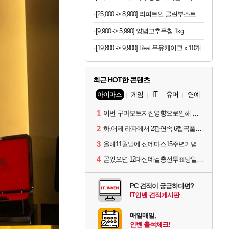
[25,000 -> 8,900] 리피트인 클린부스트 주방세제 1L x 2개
[9,900 -> 5,990] 양념고추무침 1kg
[19,800 -> 9,900] Real 우유케이크 x 10개
최근 HOT한 콘텐츠
아이마스
게임
IT
유머
연예
1
이번 구마모토지진영향으로인해 아이돌 커뮤니케이션 매일 게시물이 중단된다고하네요ㅠ
2
하.어제 라파에서 2판연속 6렙곡풀콤못했네요.
3
올해11월말에 신데마스15주년기념 라이브를 하네요
4
곧있으면 12대신데걸총선투표당일이네요.
PC 견적이 궁금하다면?
IT인벤 견적게시판
매일매일,
인벤 출석체크!