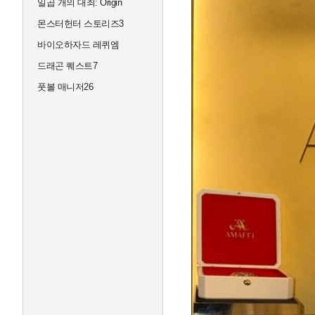
일곱 개의 대죄: Origin
몬스터헌터 스토리즈3
바이오하자드 레퀴엠
드래곤 퀘스트7
풋볼 매니저26