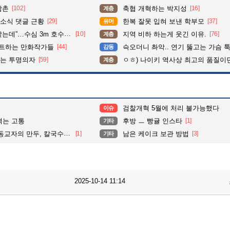
삼촌
[102]
축협 개혁하는 박지성
[16]
계층
소식 댓글 근황
[29]
한복 잘못 입혀 보낸 학부모
[37]
유머
심 3m 호수 뛰어든 60대 의인
[10]
지역 비하 하는게 웃긴 이유.
[76]
계층
펙트하는 만화작가들
[44]
슥오더니 촤악.. 연기 뚫고는 가슴 툭툭.. 지나가
감동
이는 투명의자
[59]
ㅇㅎ) 나이키 역사상 최고의 품질이
계층
검찰개혁 5월에 처리 불가능했다
이슈
겪는 고통
후방 ㅡ 빵귤 인스타
[1]
기타
자의 만두, 칼국수, 콩국수
[1]
남은 케이크 보관 방법
[3]
기타
2025-10-14 11:14