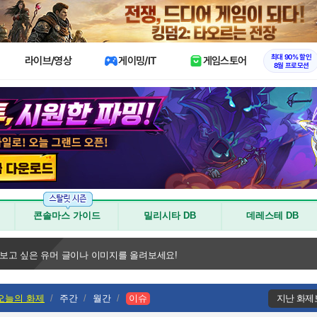
X
최대 90% 할인
라이브/영상
게이밍/IT
게임스토어
8월 프로모션
콘솔마스 가이드
밀리시타 DB
데레스테 DB
 보고 싶은 유머 글이나 이미지를 올려보세요!
오늘의 화제
주간
월간
이슈
지난 화제