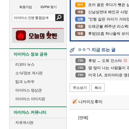
조카 용돈 주다가 뺏은 
유머
회원가입
ID/PW 찾기
신남성연대 배인규 사망 
계층
“인형 같은 아이가 가라앉는데”…수
감동
드래곤볼 40주년 리스
계층
후방)요즘 하나둘씩 보
계층
ㅇㅇㄱ 지금 뜨는 글
아이마스 정보 공유
후방 ㅡ 도희 인스타
[3]
기타
리포터 뉴스
땀 많이 나는 사람들이 
기타
소식/정보 게시판
미국 LA, 코리아타운 명동교
기타
팁과 노하우
주소보기
복사
아이마스 영상관
아이마스 이미지판
니카이도후미
아이마스 커뮤니티
[연예]
자유게시판