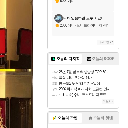
5000이니
내차 인증하면 모두 지급!
2000이니
·
오너드라이버 차벤러
새로고침
오늘의 치지직
오늘의 SOOP
26년 7월 팔로우 상승량 TOP 30 - 월간 치지직
잡담
룩삼 니니 초대석 안내
정보
봉누도2 두 번째 티저 - 일상
클립
2026 치지직 이리대회 오픈컵 안내
정보
초ㅇㅎ) 수녀 코스프레 제로투
ㅗㅜㅑ
더보기+
오늘의 팟벤
오늘의 핫벤