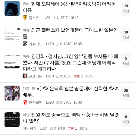
현재 오디세이 용산 IMAX 티켓팅이 어려운
유머
19
이유
댓글
풀소유
Lv.86
조회 2217
16:45
최근 젤렌스키 발언때문에 극대노한 일본인
이슈
18
들
댓글
미뉴에뜨
Lv.78
조회 1840
16:45
김건희 - 검사님, 그간 영부인들 수사를 다 해
이슈
5
봤나. 저만 (수사를) 했죠. 그런데 어떻게 이례적
댓글
이라고 얘기하나
진겟타원
Lv.70
조회 1020
추천 2
16:45
ㅇㅎ) AV 은퇴후 일본 명문대에 진학한 AV여
계층
20
배우..
댓글
전자팔찌
Lv.93
조회 2763
16:43
전원 꺼도 중국으로 '삐삑'‥英 1급 비밀 털렸
이슈
8
나 '발칵'
댓글
작두콩차
Lv.84
조회 1469
추천 1
16:42