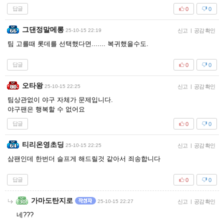
답글
0
0
그댄정말메롱
25-10-15 22:19
신고
|
공감 확인
팀 고를때 롯데를 선택했다면....... 복귀했을수도.
답글
0
0
오타왕
25-10-15 22:25
신고
|
공감 확인
팀상관없이 야구 자체가 문제입니다.
야구팬은 행복할 수 없어요
답글
0
0
티리온영초딩
25-10-15 22:25
신고
|
공감 확인
삼팬인데 한번더 슬프게 해드릴것 같아서 죄송합니다
답글
0
0
가마도탄지로
25-10-15 22:27
신고
|
공감 확인
네???