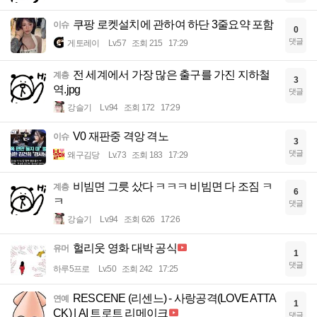
쿠팡 로켓설치에 관하여 하단 3줄요약 포함
이슈
0
댓글
게토레이
Lv.57
조회 215
17:29
전 세계에서 가장 많은 출구를 가진 지하철
계층
3
역.jpg
댓글
강슬기
Lv.94
조회 172
17:29
V0 재판중 격앙 격노
이슈
3
댓글
왜구김당
Lv.73
조회 183
17:29
비빔면 그릇 샀다 ㅋㅋㅋ 비빔면 다 조짐 ㅋ
계층
6
ㅋ
댓글
강슬기
Lv.94
조회 626
17:26
헐리웃 영화 대박 공식
유머
1
댓글
하루5프로
Lv.50
조회 242
17:25
RESCENE (리센느) - 사랑공격(LOVE ATTA
연예
1
CK) | AI 트로트 리메이크
댓글