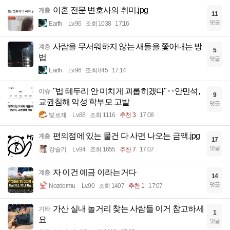
이혼 전문 변호사의 취미.jpg
계층
11
댓글
Earth
Lv.96
조회 1038
17:16
사람을 무서워하지 않는 새들을 쫓아내는 방
계층
5
법
댓글
Earth
Lv.96
조회 845
17:14
"법 테두리 안 미치게 괴롭히겠다"‥안민석,
이슈
9
교권침해 악성 학부모 고발
댓글
빛로제
Lv.88
조회 1116
추천 3
17:08
편의점에 있는 물건 다 사면 나오는 금액.jpg
계층
17
댓글
강슬기
Lv.94
조회 1655
추천 7
17:07
자 이건 예금 이라는거다
계층
14
댓글
Nozdormu
Lv.90
조회 1407
추천 1
17:07
가산 실내 놀거리 찾는 사람들 이거 참고하세
기타
1
요
댓글