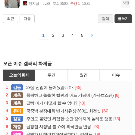
댓글
겐지님
Lv.88
조회 2500
추천 1
16:35
최근
다음
검색
글쓰기
1
2
3
4
5
오픈 이슈 갤러리 화제글
오늘의 화제
주간
월간
이슈
1
감동
[49]
39살 신입이 들어왔습니다.
2
계층
[8]
황량하고 쓸쓸한 벌판의 어느 기념비 (카자흐스탄)
3
계층
[49]
길빵 이거 어떻게 할 수 없나?
4
유머
[34]
국중박 분장대회 반가사유상 360도 회전샷
5
감동
[13]
주인도 몰랐던 위험한 순간 강아지의 놀라운 행동
6
계층
[23]
곱창집 사장님 불 쇼에 외국인들 반응
7
연예
[19]
음방가서 챌린지거절당했다는 리센느