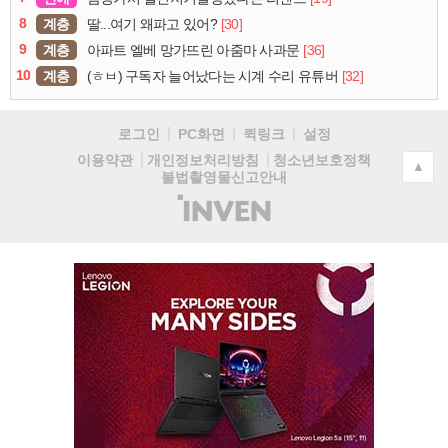
8
계층
[30]
딸...여기 왜파고 있어?
9
계층
[36]
아파트 엘베 망가뜨린 아줌마 사과문
10
계층
[32]
(ㅎㅂ) 구독자 늘어났다는 시계 수리 유튜버
로그인
PC화면
퀵링크
설정
청소년보호정책
이용약관
개인정보처리방침
▲
불법촬영물신고안내
(주)
인
벤