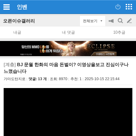
인벤
오픈이슈갤러리
전체보기
공
검
글
지
색
내글
내 댓글
10추글
on/off
쓰
기
[계층]
BJ 문월 한화의 마음 돈벌이? 이영상을보고 진심이구나
느꼈습니다
가마도탄지로
댓글: 13 개
조회:
8970
추천:
1
2025-10-15 22:15:44