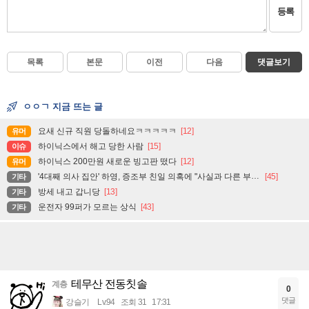
등록
목록
본문
이전
다음
댓글보기
ㅇㅇㄱ 지금 뜨는 글
요새 신규 직원 당돌하네요ㅋㅋㅋㅋㅋ
[12]
유머
하이닉스에서 해고 당한 사람
[15]
이슈
하이닉스 200만원 새로운 빙고판 떴다
[12]
유머
'4대째 의사 집안' 하영, 증조부 친일 의혹에 "사실과 다른 부분 있어"
[45]
기타
방세 내고 갑니당
[13]
기타
운전자 99퍼가 모르는 상식
[43]
기타
테무산 전동칫솔
계층
0
댓글
강슬기
Lv.94
조회 31
17:31