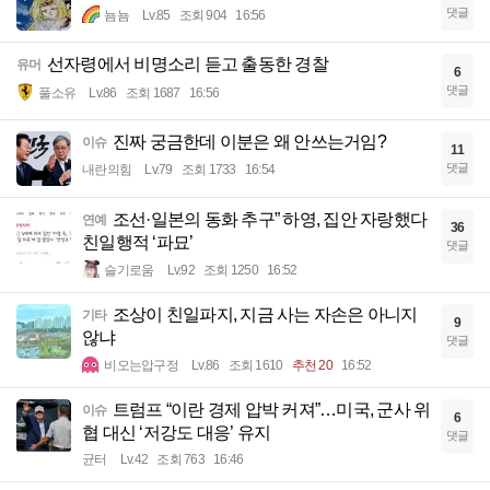
댓글
뇸뇸
Lv.85
조회 904
16:56
선자령에서 비명소리 듣고 출동한 경찰
유머
6
댓글
풀소유
Lv.86
조회 1687
16:56
진짜 궁금한데 이분은 왜 안쓰는거임?
이슈
11
댓글
내란의힘
Lv.79
조회 1733
16:54
조선·일본의 동화 추구” 하영, 집안 자랑했다
연예
36
친일행적 ‘파묘’
댓글
슬기로움
Lv.92
조회 1250
16:52
조상이 친일파지, 지금 사는 자손은 아니지
기타
9
않냐
댓글
비오는압구정
Lv.86
조회 1610
추천 20
16:52
트럼프 “이란 경제 압박 커져”…미국, 군사 위
이슈
6
협 대신 ‘저강도 대응’ 유지
댓글
균터
Lv.42
조회 763
16:46