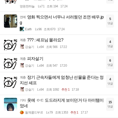
영원한하늘
Lv.71
조회 194
17:24
영화 찍으면서 너무나 서러웠던 조연 배우.jp
연예
5
g
댓글
Earth
Lv.96
조회 670
17:24
??? : 셰프님 몰라요?
계층
4
댓글
강슬기
Lv.94
조회 566
17:22
피자설기
계층
6
댓글
강슬기
Lv.94
조회 547
17:20
장기 근속자들에게 엄청난 선물을 준다는 정
계층
4
지선 셰프
댓글
강슬기
Lv.94
조회 1092
추천 1
17:18
옷에 ㅇㄷ 도드라지게 보이던거 다 아이템이
기타
15
었네
댓글
돌체콜드부르
Lv.79
조회 1353
추천 1
17:17