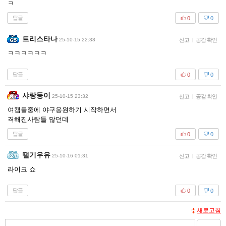
ㅋ
답글
0
0
트리스타나
25-10-15 22:38
신고
|
공감 확인
ㅋㅋㅋㅋㅋㅋ
답글
0
0
샤랑둥이
25-10-15 23:32
신고
|
공감 확인
여캠들중에 야구응원하기 시작하면서
격해진사람들 많던데
답글
0
0
땔기우유
25-10-16 01:31
신고
|
공감 확인
라이크 쇼
답글
0
0
새로고침