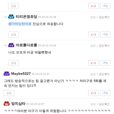
답글
0
0
티리온영초딩
25-10-15 22:39
신고
|
공감 확인
@가마도탄지로
진심으로 죄송합니다
답글
0
0
아로롱다로롱
25-10-15 23:42
신고
|
공감 확인
나도 모르게 비공 박을뻔했네
답글
0
0
Maybe5327
25-10-15 22:27
신고
|
공감 확인
그래도 방송적으로는 팀 잘고른거 아닌가 ㅋㅋㅋㅋ 저따구로 9회를 계
속 던지는 팀이 있다?!
답글
0
0
망치삼타
25-10-15 22:27
신고
|
공감 확인
ㅋㅋㅋㅋ여러분 야구가 이렇게 위험합니다 ㅋㅋㅋㅋㅋㅋㅋㅋㅋㅋㅋㅋㅋ