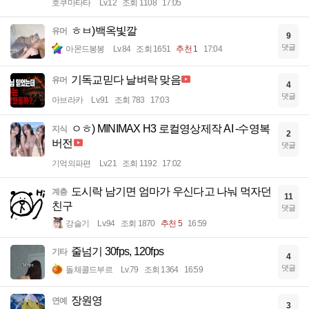
호쿠마타타
Lv.12
조회 1108
17:05
ㅎㅂ)백옥빛깔
유머
9
댓글
아몬드봉봉
Lv.84
조회 1651
추천 1
17:04
기독교믿다 날벼락 맞음
유머
4
댓글
아브라카
Lv.91
조회 783
17:03
ㅇㅎ) MINIMAX H3 로컬영상제작 AI -수영복
지식
2
버전
댓글
기억의파편
Lv.21
조회 1192
17:02
도시락 남기면 엄마가 우신다고 나눠 먹자던
계층
11
친구
댓글
강슬기
Lv.94
조회 1870
추천 5
16:59
줄넘기 30fps, 120fps
기타
4
댓글
돌체콜드부르
Lv.79
조회 1364
16:59
장원영
연예
3