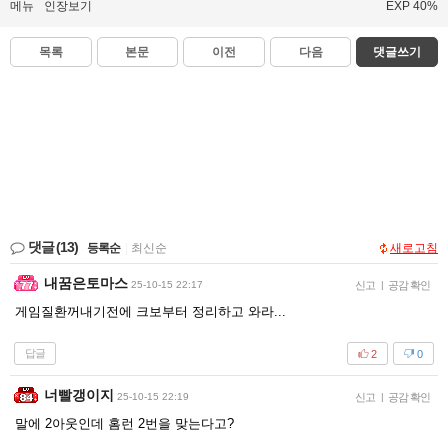
메뉴
인장보기
EXP 40%
목록
본문
이전
다음
댓글쓰기
댓글
(13)
등록순
|
최신순
새로고침
내꿈은토마스
25-10-15 22:17
신고
|
공감 확인
게임질환꺼내기전에 크보부터 정리하고 와라...
답글
2
0
너빨갱이지
25-10-15 22:19
신고
|
공감 확인
말에 2아웃인데 홈런 2번을 맞는다고?