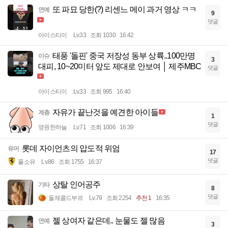
또 파묘 당한(?) 리센느 메이 과거 영상 ㅋㅋ
연예
9
댓글
아이스티이
Lv.33
조회 1030
16:42
태풍 '돌핀' 중국 저장성 동부 상륙..100만명
이슈
3
대피, 10~20미터 앞도 제대로 안보여 │ 제주MBC
댓글
아이스티이
Lv.33
조회 995
16:40
자유가 끝난것을 예견한 아이들
계층
1
댓글
영원한하늘
Lv.71
조회 1006
16:39
롯데 자이언츠의 압도적 위엄
유머
17
댓글
풀소유
Lv.86
조회 1755
16:37
상탈 인어공주
기타
8
댓글
돌체콜드부르
Lv.79
조회 2254
추천 1
16:35
젤 상여자 같은데.. 눈물도 젤 많음
연예
3