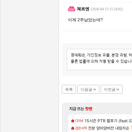
체르엔
(2026-04-13 15:24:02)
이제 2주남았는데?
목록
다음글
이전글
지금 뜨는
핫벤
[556]
 게임 [RyzaChat: AI] 공개
애들은 참고해라
넷마블, 신작 서브컬쳐 게임 [펄 인
15시즌 PTR 짧후기 (feat.
섭컬겜
디아4
33]
율자, 벨가르딘 티저
테스트 때는 로비에 온라인
전분 얌비얌버전 내림차순
리밋제로
검은사막