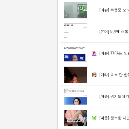
[이슈]
주행중 모터
[유머]
8년째 소통
[이슈]
'FIFA는
[기타]
ㅎㅂ 단 한
[이슈]
경기도에 대
[계층]
행복한 시간