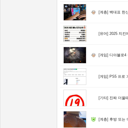
[계층]
백대표 한신
[유머]
2025 치
[게임]
디아블로4 증
[게임]
PS5 프로
[기타]
진짜 더울때
[계층]
후방 또는 