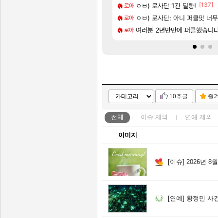
[1]
[137]
차 받았습니다
나인버는법
렙 올리니까 주인공도 세네
ㅇㅂ) 로사단 1관 딜량!
실팰
로아
[224]
신작 [시노비 넥서스] 연내 출시 예정
관세 내고 183억짜릴 사지 시발놈아 관세 없이 사려고 검색했더니 관세 붙인 가격으로 팔고 있으면 좋다고 사겠냐 개놈새끼야
비스트 오브 리인카네이션 오픈
ㅇㅂ) 로사단: 아니 퍼클팟 너무 심
PV
로아
[90]
요
 보초는 너무 힘들어
여러분 2년반만에 퍼클했습니
챕터별 길찾기/지도 공략 (1 ~
비스트
로아
10추글
즐
전체
이슈
제외
연예
제외
이미지
[이슈]
2026년 8
[연예]
황정민 사건