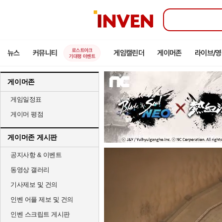
인
벤
로스트아크
뉴스
커뮤니티
게임캘린더
게이머존
라이브/
기대평 이벤트
게이머존
게임일정표
게이머 평점
게이머존 게시판
공지사항 & 이벤트
동영상 갤러리
기사제보 및 건의
인벤 어플 제보 및 건의
인벤 스크립트 게시판