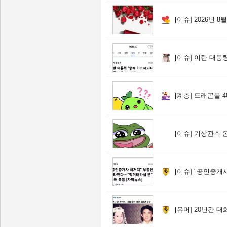
[이슈]
2026년 8
[이슈]
이란 대통령 
[계층]
드래곤볼 4
[이슈]
기상관측 온
[이슈]
"공인중개사 최저치" 
[유머]
20년간 대