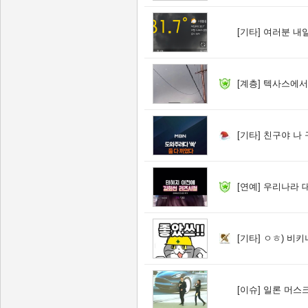
[기타]
여러분 내
[계층]
텍사스에서
[기타]
친구야 나 
[연예]
우리나라 
[기타]
ㅇㅎ) 비키
[이슈]
일론 머스크