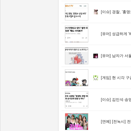
[이슈]
경찰, '홍명
[유머]
성급하게 '
[유머]
남자가 서울
[게임]
현 시각 구
[이슈]
김민석·송영길 "정
[연예]
[전녹시] 전지적 