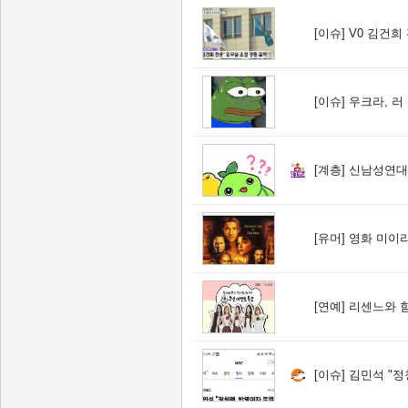
[이슈]
V0 김건희
[이슈]
우크라, 러 탄도미
[계층]
신남성연대 
[유머]
영화 미이라
[연예]
리센느와 함께하
[이슈]
김민석 "정청래,