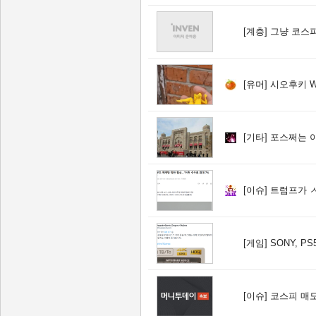
[계층]
그냥 코스피
[유머]
시오후키 W
[기타]
포스쩌는 아
[이슈]
트럼프가 ㅅ
[게임]
SONY, P
[이슈]
코스피 매도