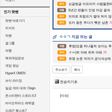
더보기
싱글벙글 아프리카 사람들한테
유머
6년간 편돌이 인생 마감 결과.
계층
인기 팟벤
의외로 트럼프가 절대 하지 않
유머
팟벤 바로가기
조카 용돈 주다가 뺏은 삼촌
[
유머
치지직
차벤
ㅇㅇㄱ 지금 뜨는 글
걸그룹
후방)요즘 하나둘씩 보이는 
계층
여행
ㅎㅂ)위 아래 위위 아래
[9]
유머
해외게임정보
유명 논문 저자가 공식석상에
유머
게임 영상
주소보기
복사
HyperX OMEN
브이 라이징
전승지기초
일곱 개의 대죄: Origin
몬스터헌터 스토리즈3
[이슈]
바이오하자드 레퀴엠
드래곤 퀘스트7