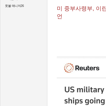
풋볼 매니저26
미 중부사령부, 이
언