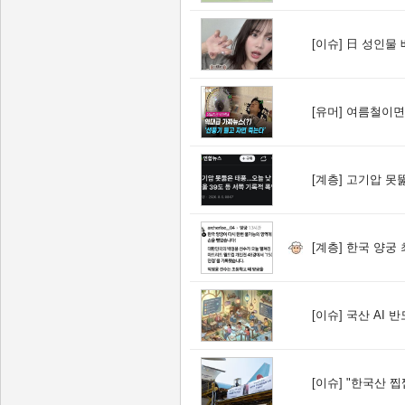
[이슈]
日 성인물 배우,
[유머]
여름철이면
[계층]
고기압 못뚫은 태
[계층]
한국 양궁 
[이슈]
국산 AI 반도체,
[이슈]
"한국산 찝찝해, 그