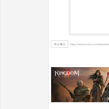
주소복사
https://www.inven.co.kr/board/