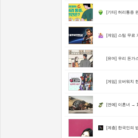
[기타]
허리통증 
[게임]
스팀 무료 게임
[유머]
우리 돈가스
[게임]
오버워치 한국
[연예]
이혼녀 → 1
[계층]
한국인의 밥