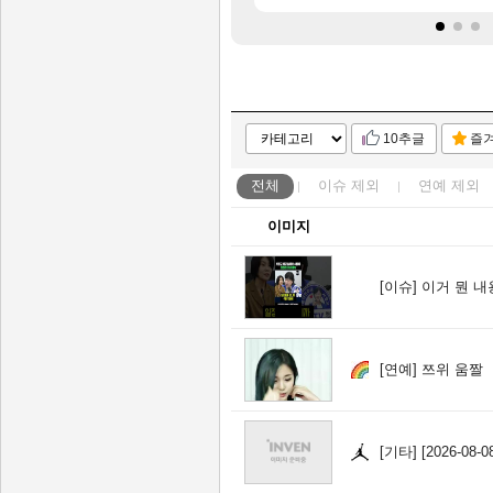
10추글
즐
전체
이슈
제외
연예
제외
이미지
[이슈]
이거 뭔 내
[연예]
쯔위 움짤
[기타]
[2026-08