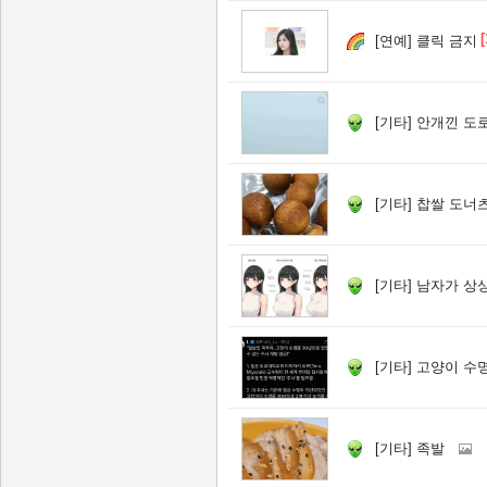
[
[연예]
클릭 금지
[기타]
안개낀 도로
[기타]
찹쌀 도너츠
[기타]
남자가 상상
[기타]
고양이 수명 30
[기타]
족발