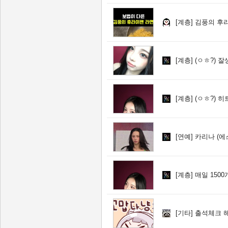
[계층]
김풍의 후
[계층]
(ㅇㅎ?) 
[계층]
(ㅇㅎ?) 
[연예]
카리나 (에
[계층]
매일 150
[기타]
출석체크 