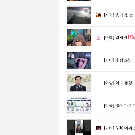
[지식]
용아맥, 짭
[1]
[연예]
김채원
[기타]
후방조심 
[이슈]
이 대통령, ISA·
[이슈]
'불안과 기대 사이' 널
[기타]
(ytb) 데뷔초