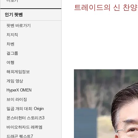
더보기
트레이드의 신 찬양
인기 팟벤
팟벤 바로가기
치지직
차벤
걸그룹
여행
해외게임정보
게임 영상
HyperX OMEN
브이 라이징
일곱 개의 대죄: Origin
몬스터헌터 스토리즈3
바이오하자드 레퀴엠
드래곤 퀘스트7