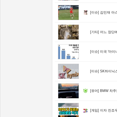
[이슈]
김민재 아스
[기타]
어느 장단에
[이슈]
미국 '마이너스
[이슈]
SK하이닉스, 주당
[유머]
BMW 차주
[게임]
이자 진죠우