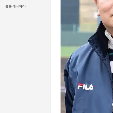
풋볼 매니저26