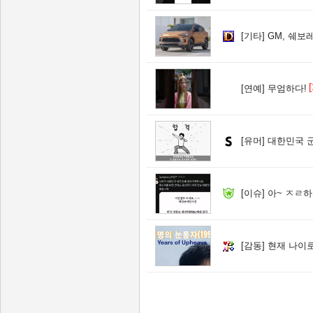
[기타]
GM, 쉐보
[
[연예]
무엄하다!
[유머]
대한민국 
[이슈]
아~ ㅈㄹ하
[감동]
현재 나이로