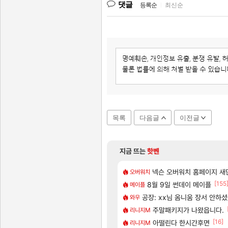
댓글
등록순
|
최신순
목록
다음글
이전글
지금 뜨는
핫벤
[12]
[1]
많은것 같습니다
아사쿠라 마이 성우 정보 및
넥슨 오버워치 홈페이지 새단
아스오라
오버워치
[58]
[1]
[155
매출 점유율 7%…글로벌 4위로 부상
 큰 이유는 경매장 불안정때문일듯
8월 9일 썬데이 메이플
아스오라 성우 정보 및 출연
아스오라
메이플
[132]
메인보드값 오르나
서 연락왔음
공장: xx님 옴니움 장서 안하
아키츠 아키나 성우 정보 및
아스오라
와우
[9]
치노트 (8/5)
 씹이득 가성비라고 ????
모든 성소 위치 공략 (40개)
주말패키지가 나왔읍니다.
비스트
리니지M
[115]
[16]
7년 생산분 완판?
 미스낫네
프롤로그 테스트를 마치고.. (
아떨린다 한시간후면
리밋제로
리니지M