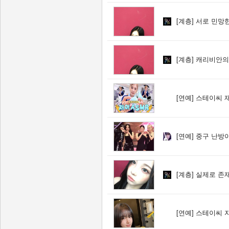
[계층]
서로 민망한
[계층]
캐리비안의 해
[연예]
스테이씨 재
[연예]
중구 난방이
[계층]
실제로 존재
[연예]
스테이씨 