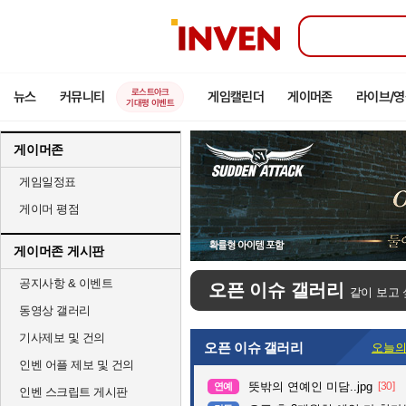
인
벤
로스트아크
뉴스
커뮤니티
게임캘린더
게이머존
라이브/
기대평 이벤트
게이머존
게임일정표
게이머 평점
게이머존 게시판
공지사항 & 이벤트
오픈 이슈 갤러리
같이 보고 
동영상 갤러리
기사제보 및 건의
오픈 이슈 갤러리
오늘의
인벤 어플 제보 및 건의
뜻밖의 연예인 미담..jpg
[30]
연예
인벤 스크립트 게시판