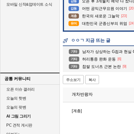
오픈 후 3개월치 예약 다 찼
감동
모바일 신작&업데이트 소식
어떤 공익근무요원 이야기
[20
감동
한국의 새로운 그늘막
[23]
계층
대한민국 군종신부의 위엄
[24
유머
ㅇㅇㄱ 지금 뜨는 글
남자가 상상하는 G컵과 현실 
기타
허리통증 완화 운동
[6]
기타
찹쌀 도너츠 근본 논란
[9]
기타
공통 커뮤니티
주소보기
복사
오픈 이슈 갤러리
개차반왕자
오늘의 핫벤
오늘의 팟벤
[계층]
AI 그림 그리기
PC 견적 게시판