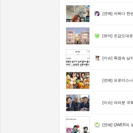
[연예]
어쩌다 한번
[유머]
조감도대로 
[이슈]
폭염속 남자가 
[연예]
프로미스나
[이슈]
여러분 국회의원도 
[연예]
QWER의 