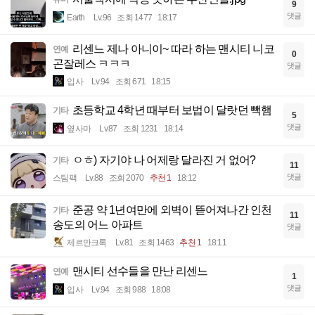
9
댓글
Earth
Lv.96
조회 1477
18:17
리센느 제나 아니이~ 따라 하는 맨시티 니코
연예
0
곤잘레스 ㅋㅋㅋ
댓글
입사
Lv.94
조회 671
18:15
초등학교 4학년 때부터 보법이 달랏던 빽햄
기타
5
댓글
옆사마
Lv.87
조회 1231
18:14
ㅇㅎ) 자기야 나 어제랑 달라진 거 없어?
기타
11
댓글
스팀팩
Lv.88
조회 2070
추천 1
18:12
준공 약 1년여만에 외벽이 뜯어져나간 인천
기타
11
송도의 어느 아파트
댓글
제르만크록
Lv.81
조회 1463
추천 1
18:11
맨시티 선수들을 만난 리센느
연예
1
댓글
입사
Lv.94
조회 988
18:08