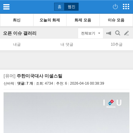
홈
웹진
최신
오늘의 화제
화제 모음
이슈 모음
오픈 이슈 갤러리
전체보기
공
검
글
지
색
내글
내 댓글
10추글
on/off
쓰
기
[유머]
주한미국대사 미셀스틸
산바락
댓글: 7 개
조회:
4734
추천:
6
2026-04-16 00:38:39