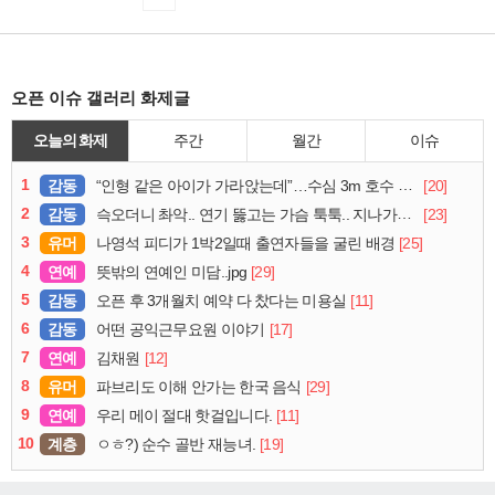
오픈 이슈 갤러리 화제글
오늘의 화제
주간
월간
이슈
1
감동
[20]
“인형 같은 아이가 가라앉는데”…수심 3m 호수 뛰어든 60대 의인
2
감동
[23]
슥오더니 촤악.. 연기 뚫고는 가슴 툭툭.. 지나가던 아재의 정체
3
유머
[25]
나영석 피디가 1박2일때 출연자들을 굴린 배경
4
연예
[29]
뜻밖의 연예인 미담..jpg
5
감동
[11]
오픈 후 3개월치 예약 다 찼다는 미용실
6
감동
[17]
어떤 공익근무요원 이야기
7
연예
[12]
김채원
8
유머
[29]
파브리도 이해 안가는 한국 음식
9
연예
[11]
우리 메이 절대 핫걸입니다.
10
계층
[19]
ㅇㅎ?) 순수 골반 재능녀.