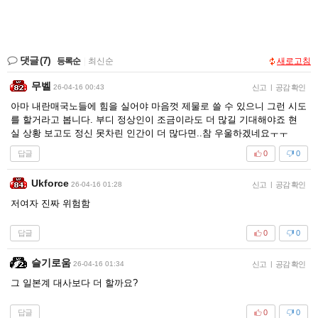
댓글
(7)
등록순
|
최신순
새로고침
무벨
26-04-16 00:43
신고
|
공감 확인
아마 내란매국노들에 힘을 실어야 마음껏 제물로 쓸 수 있으니 그런 시도
를 할거라고 봅니다. 부디 정상인이 조금이라도 더 많길 기대해야죠 현
실 상황 보고도 정신 못차린 인간이 더 많다면..참 우울하겠네요ㅜㅜ
답글
0
0
Ukforce
26-04-16 01:28
신고
|
공감 확인
저여자 진짜 위험함
답글
0
0
슬기로움
26-04-16 01:34
신고
|
공감 확인
그 일본계 대사보다 더 할까요?
답글
0
0