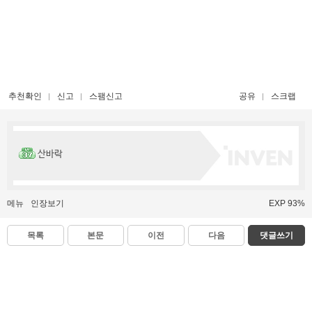
추천확인
신고
스팸신고
공유
스크랩
산바락
메뉴
인장보기
EXP 93%
목록
본문
이전
다음
댓글쓰기