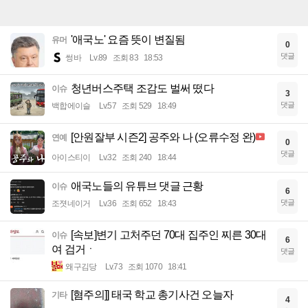
'애국노' 요즘 뜻이 변질됨
유머
0
댓글
썽바
Lv.89
조회 83
18:53
청년버스주택 조감도 벌써 떴다
이슈
3
댓글
백합에이슬
Lv.57
조회 529
18:49
[안원잘부 시즌2] 공주와 나 (오류수정 완)
연예
0
댓글
아이스티이
Lv.32
조회 240
18:44
애국노들의 유튜브 댓글 근황
이슈
6
댓글
조졋네이거
Lv.36
조회 652
18:43
[속보]변기 고처주던 70대 집주인 찌른 30대
이슈
6
여 검거ㆍ
댓글
왜구김당
Lv.73
조회 1070
18:41
[혐주의]] 태국 학교 총기사건 오늘자
기타
4