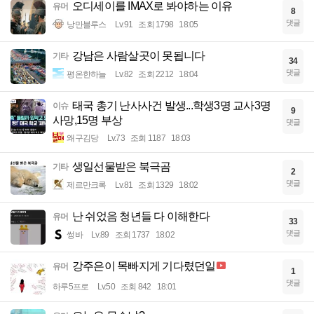
오디세이를 IMAX로 봐야하는 이유
유머
8
댓글
낭만블루스
Lv.91
조회 1798
18:05
강남은 사람살곳이 못됩니다
기타
34
댓글
평온한하늘
Lv.82
조회 2212
18:04
태국 총기 난사사건 발생...학생3명 교사3명
이슈
9
사망,15명 부상
댓글
왜구김당
Lv.73
조회 1187
18:03
생일선물받은 북극곰
기타
2
댓글
제르만크록
Lv.81
조회 1329
18:02
난 쉬었음 청년들 다 이해한다
유머
33
댓글
썽바
Lv.89
조회 1737
18:02
강주은이 목빠지게 기다렸던일
유머
1
댓글
하루5프로
Lv.50
조회 842
18:01