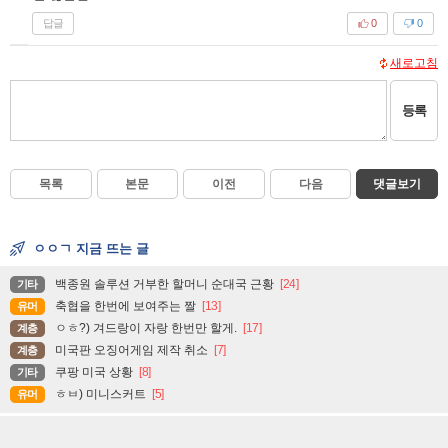
답글
0
0
새로고침
등록
목록
본문
이전
다음
댓글보기
ㅇㅇㄱ 지금 뜨는 글
백종원 솔루션 거부한 할머니 순대국 근황
[24]
기타
축협을 한번에 보여주는 짤
[13]
유머
ㅇㅎ?) 겨드랑이 자랑 한번만 할게.
[17]
계층
미국판 오징어게임 제작 취소
[7]
계층
쿠팡 미국 상황
[8]
기타
ㅎㅂ) 미니스커트
[5]
유머