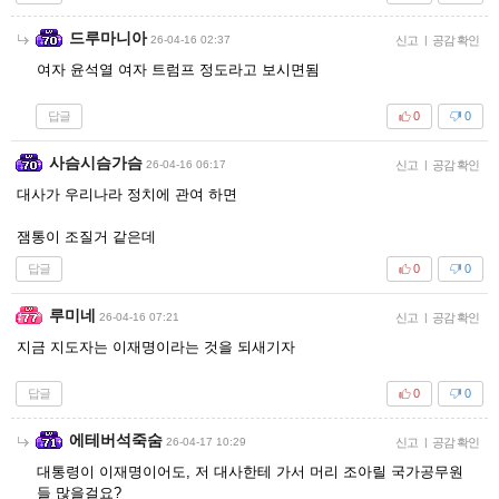
드루마니아
26-04-16 02:37
신고
|
공감 확인
여자 윤석열 여자 트럼프 정도라고 보시면됨
답글
0
0
사슴시슴가슴
26-04-16 06:17
신고
|
공감 확인
대사가 우리나라 정치에 관여 하면
잼통이 조질거 같은데
답글
0
0
루미네
26-04-16 07:21
신고
|
공감 확인
지금 지도자는 이재명이라는 것을 되새기자
답글
0
0
에테버석죽숨
26-04-17 10:29
신고
|
공감 확인
대통령이 이재명이어도, 저 대사한테 가서 머리 조아릴 국가공무원
들 많을걸요?