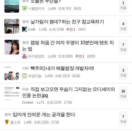
오늘은 무슨날?
유머
1
댓글
너빨갱이지
Lv.86
조회 763
18:01
낯가림이 뭔데? 하는 친구 참교육하기
유머
4
댓글
Earth
Lv.96
조회 1198
추천 1
18:01
캠핑 처음 간 여자 두명이 10분만에 텐트 치
유머
7
는 법
댓글
파아랑망토
Lv.68
조회 1881
추천 1
18:00
빽주의) 내가 해물쌈장 개발자여!
기타
3
댓글
큐땁이알
Lv.88
조회 1319
18:00
직접 보고오면 우습기 그지없는 오디세이의
이슈
16
인종 논란.jpg
댓글
Dusked
Lv.71
조회 1376
17:59
입마개 안씌운 개는 공격을 한다
유머
7
댓글
풀소유
Lv.86
조회 1320
17:56