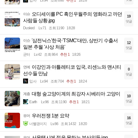
입사
Lv.94
조회 686
추천 1
18:28
오디세이를 PC 흑인우월주의 영화라고 까던
이슈
19
사람들 상황.jpg
댓글
Dusked
Lv.71
조회 1190
18:28
'삼전닉스'한국·'TSMC'대만, 상반기 수출서
이슈
12
일본 추월 '사상 처음'
댓글
균터
Lv.42
조회 864
추천 1
18:26
이강인과 아틀레티코 입국, 리센느와 맨시티
연예
0
선수들 만남
댓글
입사
Lv.94
조회 704
추천 1
18:24
대형 숲고양이계의 최강자 시베리아 고양이
계층
10
댓글
Earth
Lv.96
조회 1190
추천 1
18:21
우러전쟁 1분 요약
유머
16
댓글
너빨갱이지
Lv.86
조회 1432
18:20
서울택시에 적응 못하는 부산인들.jpg
유머