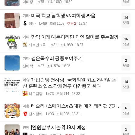
댓글
더티장
Lv.75
조회 1060
18:39
미국 학교 남학생 vs 여학생 싸움
기타
14
댓글
썽바
Lv.89
조회 1158
추천 2
18:37
만약 이게 대본이라면 과연 얼마를 주는걸까
기타
16
댓글
제르만크록
Lv.81
조회 989
18:37
검은독수리 공중보여주기
기타
2
댓글
산바락
Lv.37
조회 574
18:36
개밥쉰당 천하람...국회의원 최초 2박3일 논
이슈
14
산 훈련소 입소,각개전투 야간행군 한다
댓글
왜구김당
Lv.73
조회 714
18:32
테슬라+스페이스x 초대형 메가 테라팹 공개.
계층
6
댓글
전자팔찌
Lv.93
조회 928
18:31
[안원잘부 시즌 2] 19시 예정
연예
1
댓글