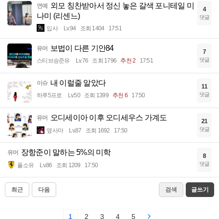
외모 칭찬받아서 정신 놓은 갈색 포니테일 미
연예
4
나미 (리센느)
댓글
입사
Lv.94
조회 1404
17:51
보법이 다른 기안84
유머
7
댓글
스티브승준유
Lv.76
조회 1796
추천 2
17:51
내 이럴줄 알았다
이슈
11
댓글
하루5프로
Lv.50
조회 1399
추천 6
17:50
오디세이아 이후 오디세우스 가계도
유머
21
댓글
옆사마
Lv.87
조회 1692
17:50
장항준이 말하는 5%의 미학
유머
8
댓글
풀소유
Lv.86
조회 1209
17:50
최근
다음
검색
글쓰기
1
2
3
4
5