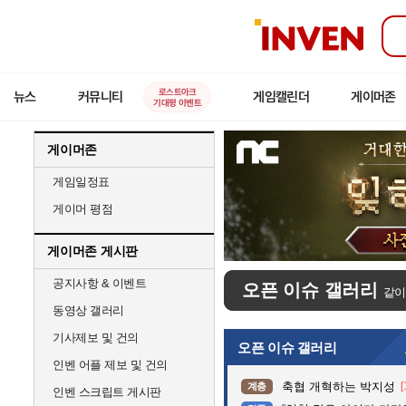
인
벤
로스트아크
뉴스
커뮤니티
게임캘린더
게이머존
기대평 이벤트
게이머존
게임일정표
게이머 평점
게이머존 게시판
공지사항 & 이벤트
오픈 이슈 갤러리
같이
동영상 갤러리
기사제보 및 건의
오픈 이슈 갤러리
인벤 어플 제보 및 건의
축협 개혁하는 박지성
[
계층
인벤 스크립트 게시판