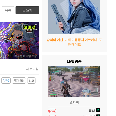
7
리듬 천국 미라클 스타즈
2
목록
글쓰기
8
헤일로: 캠페인 이볼브드
2
9
캡틴 츠바사 2 월드 파이터즈
승리의 여신: 니케 기묭묭지 아르카나: 포
츈 메이트
10
레고 배트맨: 레거시 오브 더 다크 나이트
LIVE 방송
새로고침
감
0
공감 확인
신고
견자희
룩삼
LIVE