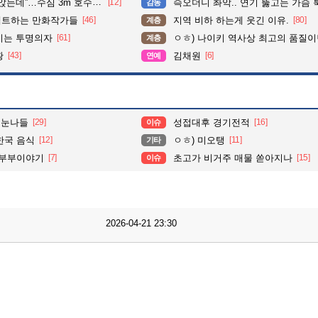
수심 3m 호수 뛰어든 60대 의인
[12]
슥오더니 촤악.. 연기 뚫고는 가슴 툭툭.. 지나가
감동
펙트하는 만화작가들
[46]
지역 비하 하는게 웃긴 이유.
[80]
계층
이는 투명의자
[61]
ㅇㅎ) 나이키 역사상 최고의 품질이
계층
황
[43]
김채원
[6]
연예
 눈나들
[29]
성접대후 경기전적
[16]
이슈
한국 음식
[12]
ㅇㅎ) 미오탱
[11]
기타
 부부이야기
[7]
초고가 비거주 매물 쏟아지나
[15]
이슈
2026-04-21 23:30