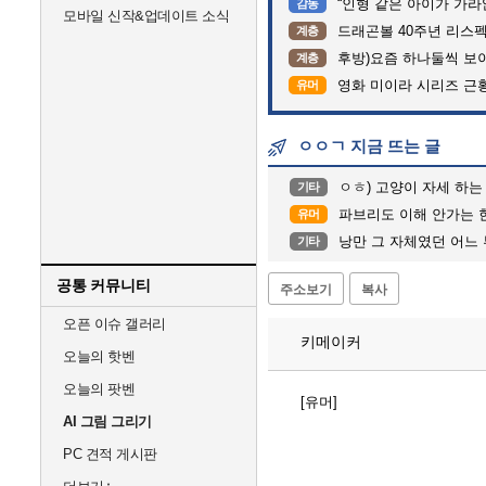
“인형 같은 아이가 가라앉는데”…
감동
모바일 신작&업데이트 소식
드래곤볼 40주년 리스
계층
후방)요즘 하나둘씩 보
계층
영화 미이라 시리즈 근
유머
ㅇㅇㄱ 지금 뜨는 글
ㅇㅎ) 고양이 자세 하는
기타
파브리도 이해 안가는 
유머
낭만 그 자체였던 어느
기타
공통 커뮤니티
주소보기
복사
오픈 이슈 갤러리
키메이커
오늘의 핫벤
오늘의 팟벤
[유머]
AI 그림 그리기
PC 견적 게시판