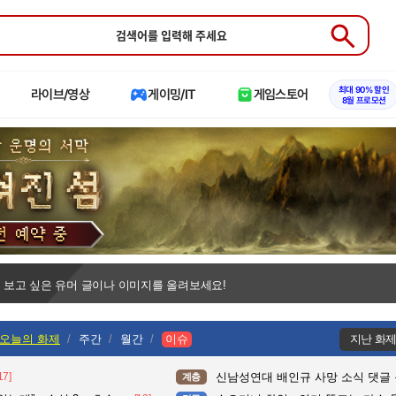
Submit
최대 90% 할인
라이브/영상
게이밍/IT
게임스토어
8월 프로모션
 보고 싶은 유머 글이나 이미지를 올려보세요!
오늘의 화제
주간
월간
이슈
지난 화
17]
신남성연대 배인규 사망 소식 댓글
계층