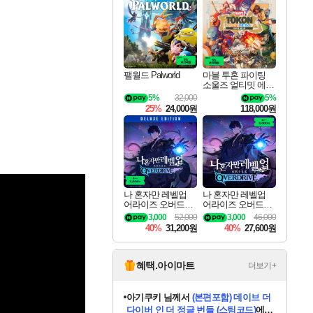
최대 90% 할인가를 만나보세요!
네이버혜택과 함께 만나보세요!
50%할인&추가 적립까지!
네이버 혜택가와 함께 예약하세요!
할인&네이버혜택으로 만나보세요!
네이버페이 혜택과 만나보세요!
40주년 프로모션으로 만나보세요!
네이버 포인트 혜택까지!
할인가에 만나보세요!
일부 에디션 상시 할인!
혜택으로 예약 판매 중
편안하게 충전하세요
팰월드 Palworld
마블 투혼 파이팅
소울즈 얼티밋 에디
션 예약구매 MARV
5%
32,000
5%
EL Tokon Fighting S
25%
24,000원
118,000원
ouls Ultimate Edition
Pre-Purchase
나 혼자만 레벨업
나 혼자만 레벨업
어라이즈 오버드라
어라이즈 오버드라
이브 디럭스 에디션
이브 Solo Leveling A
3,000
52,000
3,000
46,000
Solo Leveling Arise
rise
40%
31,200원
40%
27,600원
Overdrive Deluxe Edi
tion
혜택.아이마트
더보기+
eksxo
님께서
디스코 엘리시움 최종판
(스팀코드)
에 당첨되셨습니다.