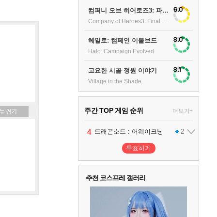
6.0
컴퍼니 오브 히어로즈3: 파이널 스탠드
Company of Heroes3: Final stand
8.0
헤일로: 캠페인 이볼브드
Halo: Campaign Evolved
8.1
고요한 시골 정원 이야기
Village in the Shade
주간 TOP 게임 순위
더보기+
1
2
3
4
팰월드
프로야구스피리츠2026
드래곤소드 : 어웨이크닝
어쌔신 크리드: 블랙 플래그 리싱크드
1
2
2
투표하기
5
블라인드 삼국
1
추천 코스프레 갤러리
6
그랑블루 판타지 리링크 - 엔드리스 라그나로크
1