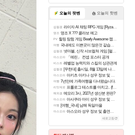
오늘의 팟벤
오늘의 핫벤
라이자 AI 채팅 RPG 게임 [RyzaChat: AI] 공개
섭컬겜
명조 X ??? 콜라보 예고
명조
힐링 탐험 게임 Bearly Awesome 챕터 1 트레일러
PV
국내에도 이쁜곳이 많은것 같습니다
여행
넷마블, 신작 서브컬쳐 게임 [펄 인 블루] 티저 사이트 오픈
섭컬겜
「에린」 컨셉 포스터 공개
아스오라
레벨업 능력치와 스킬의 상관관계
비스트
[무한대] 출시일, 8월 13일에 나오나
섭컬겜
아키츠 아키나 성우 정보 및 주요 필모
아스오라
7년만에 가족여행을 다녀왔습니다.
여행
프롤로그 테스트를 마치고.. (feat. 리아)
리밋제로
메모리 3사, 2027년 생산분 완판?
해외겜
아사쿠라 마이 성우 정보 및 주요 필모
아스오라
[여행_국내] 남해 독일마을
여행
아스오라 성우 정보 및 출연작 모음
아스오라
새로고침