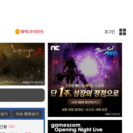
혜택.아이마트
로그인
인
벤
전
체
사
이
트
맵
제보기
이슈 화제보기
인
 근황
[31]
벤
배