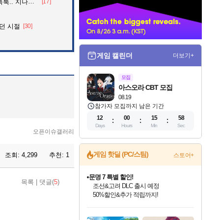
던 아재의 정체
[17]
너
던 시절
[30]
게임 캘린더
더보기+
모집
아스오라 CBT 모집
08.19
참가자 모집까지 남은 기간
12
00
15
57
Days
Hours
Min
Sec
오픈이슈갤러리
게임 핫딜 (PC/스팀)
조회:
4,299
추천:
1
스토어+
귀무자: 검의 길 예약 판매 중!
목록
|
댓글(
5
)
10% 할인과
이니&베니 혜택까지!
인벤게임즈 8월 특별 할인!
드래곤소드: 어웨이크닝 입점!
문명 7 특별 할인!
비스트 오브 리인카네이션 정식 출시!
커세어 코브 출시 기념 할인!
더 렐릭 퍼스트 가디언 정식 출시
베데스다 40주년 기념 할인 중!
마블 투혼 파이팅 소울즈 예약 판매 중!
캡콤 프렌차이즈 할인 진행 중!
캡콤 일부 상품 상시 할인
스타워즈 은하계 레이서
로블록스 기프트 카드 공식 입점
인기 퍼블리셔 모음!
스팀으로 만나는 드래곤소드!
조선&고려 DLC 출시 예정
게임프릭 신작 IP
해적'섬'을 발전시키자!
설화x하드코어 액션!
베데스다의 명작들을
마블 히어로 총 출동&화려한 격투!
몬헌, 바하 등 인기 IP를
몬헌 와일즈 & 드래곤즈 도그마2
인벤게임즈에서 10% 추가 적립
Robux를 가장 안전하고