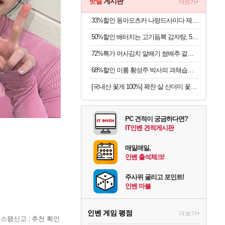
핫딜
게시판
더보기+
33%힐인 동아오츠카 나랑드사이다 제로, 오리지널, 345ml, 24개
50%할인 배터지는 고기듬뿍 감자탕, 5kg, 1개
72%특가 어사김치 알배기 쌈배추 겉절이, 2kg, 1개
68%할인 이롬 황성주 박사의 과채습관 퍼플, 190ml, 16개
[국내산 꽃게 100%] 꽉찬 살 산더미 꽃게탕
PC 견적이 궁금하다면?
IT인벤 견적게시판
매일매일,
인벤 출석체크!
주사위 굴리고 포인트!
인벤 마블
인벤 게임 평점
더보기+
스팸신고
추천 확인