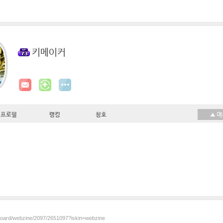
키메이커
프로필
랭킹
칭호
/board/webzine/2097/2651097?iskin=webzine