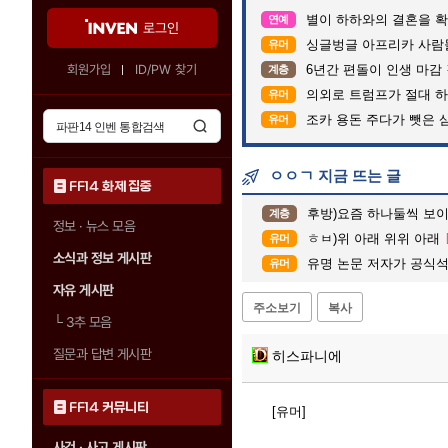
별이 하하와의 결혼을 확
연예
로그인
싱글벙글 아프리카 사람
유머
회원가입
ID/PW 찾기
6년간 편돌이 인생 마감 
계층
의외로 트럼프가 절대 하
유머
조카 용돈 주다가 뺏은 
유머
ㅇㅇㄱ 지금 뜨는 글
FF14 화제 집중
후방)요즘 하나둘씩 보
계층
정보 · 뉴스 모음
ㅎㅂ)위 아래 위위 아래
유머
소식과 정보 게시판
유명 논문 저자가 공식석
유머
자유 게시판
주소보기
복사
└
3추 모음
질문과 답변 게시판
히스파니에
FF14 커뮤니티
[유머]
사건 · 사고 게시판