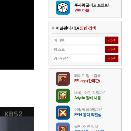
주사위 굴리고 포인트!
인벤 마블
파이널판타지14
인벤 검색
레이드 정보 검색
FFLogs (한국판)
BIS는 어떤 것일까?
Ariyala 장비 시뮬
어떻게 공략할까?
FF14 공략 작전실
날씨, 어류 정보