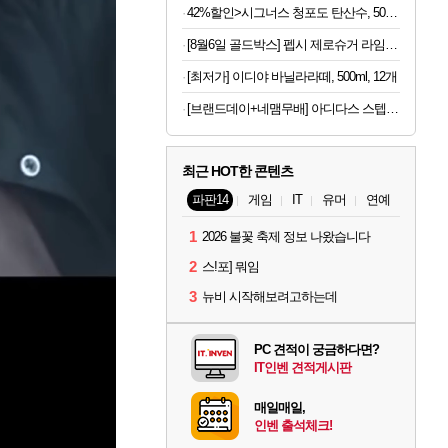
42%할인>시그너스 청포도 탄산수, 500ml, 20개
[8월6일 골드박스] 펩시 제로슈거 라임향, 210ml, 30개
[최저가] 이디야 바닐라라떼, 500ml, 12개
[브랜드데이+네맴무배] 아디다스 스텝박스 2단 인클라인벤치 가정용 각도조절 벤치프레스 운동 기구 접이식 홈트
최근 HOT한 콘텐츠
파판14
게임
IT
유머
연예
1
2026 불꽃 축제 정보 나왔습니다
2
스!포] 뭐임
3
뉴비 시작해보려고하는데
PC 견적이 궁금하다면?
IT인벤 견적게시판
매일매일,
인벤 출석체크!