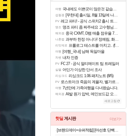
국내에도 이쁜곳이 많은것 같습니다
여행
[무한대] 출시일, 8월 13일에 나오나
섭컬겜
레고 파티! - 공식 스위치2 출시 트레일러
PV
명조 파티 좀 짜주세요 고수형님들…
명조
중국 CXMT, D램 매출 점유율 7%…글로벌 4위로 부상
해외겜
과부하 한정 아니다! 정예림, 화속성 서포터 세대 교체
나혼렙
프롤로그 테스트를 마치고.. (feat. 리아)
리밋제로
[여행_국내] 남해 독일마을
여행
내차 인증
차벤
FC 27 - 공식 얼티메이트 팀 트레일러
PV
어딘가 이상한 단서 조사
실팰
리싱크드 1.06 패치노트 (8/5)
리싱크드
로스트아크 죽음의 계율자, 벨가르딘 티저
PV
7년만에 가족여행을 다녀왔습니다.
여행
AI발 원가 압박, 메인보드값 오르나
해외겜
새로고침
핫딜
게시판
더보기+
[브랜드데이+슈퍼적립] [마선호 단백질] 셀렉스 프로핏 Sports WPI 드링크 초콜릿, 330ml, 12개