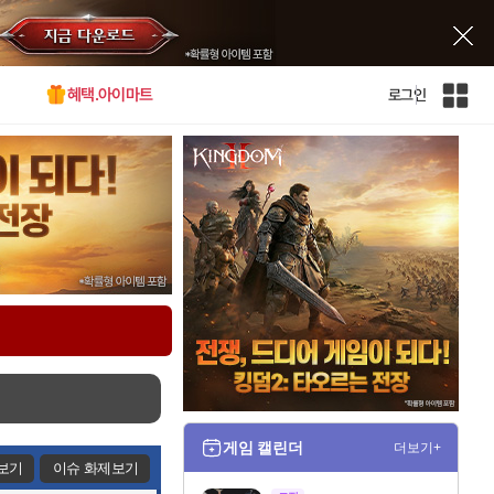
혜택.아이마트
로그인
인
벤
전
체
사
이
트
맵
게임 캘린더
더보기+
보기
이슈 화제보기