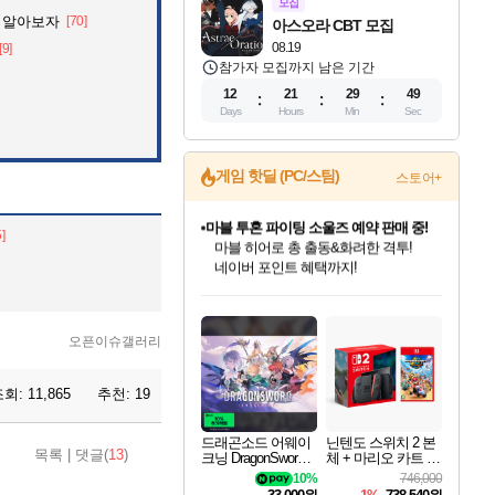
모집
 알아보자
[70]
아스오라 CBT 모집
08.19
[9]
참가자 모집까지 남은 기간
12
21
29
48
Days
Hours
Min
Sec
게임 핫딜 (PC/스팀)
스토어+
마블 투혼 파이팅 소울즈 예약 판매 중!
5]
마블 히어로 총 출동&화려한 격투!
네이버 포인트 혜택까지!
드래곤소드: 어웨이크닝 입점!
문명 7 특별 할인!
귀무자: 검의 길 예약 판매 중!
비스트 오브 리인카네이션 정식 출시!
커세어 코브 출시 기념 할인!
더 렐릭 퍼스트 가디언 정식 출시
베데스다 40주년 기념 할인 중!
캡콤 프렌차이즈 할인 진행 중!
캡콤 일부 상품 상시 할인
스타워즈 은하계 레이서
로블록스 기프트 카드 공식 입점
스팀으로 만나는 드래곤소드!
조선&고려 DLC 출시 예정
10% 할인과
게임프릭 신작 IP
해적'섬'을 발전시키자!
설화x하드코어 액션!
베데스다의 명작들을
몬헌, 바하 등 인기 IP를
몬헌 와일즈 & 드래곤즈 도그마2
인벤게임즈에서 10% 추가 적립
Robux를 가장 안전하고
네이버혜택과 함께 만나보세요!
50%할인&추가 적립까지!
이니&베니 혜택까지!
네이버 혜택가와 함께 예약하세요!
할인&네이버혜택으로 만나보세요!
네이버페이 혜택과 만나보세요!
40주년 프로모션으로 만나보세요!
할인가에 만나보세요!
일부 에디션 상시 할인!
혜택으로 예약 판매 중
편안하게 충전하세요
오픈이슈갤러리
조회:
11,865
추천:
19
드래곤소드 어웨이
닌텐도 스위치 2 본
목록
|
댓글(
13
)
크닝 DragonSword A
체 + 마리오 카트 월
wakening
드
10%
746,000