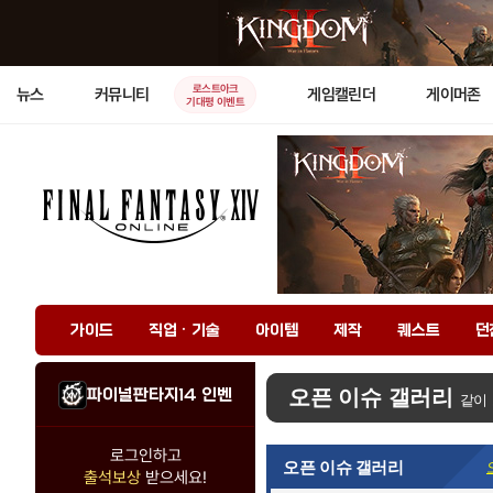
로스트아크
뉴스
커뮤니티
게임캘린더
게이머존
기대평 이벤트
가이드
직업 · 기술
아이템
제작
퀘스트
던
파이널판타지14 인벤
오픈 이슈 갤러리
같이
로그인하고
오픈 이슈 갤러리
출석보상
받으세요!