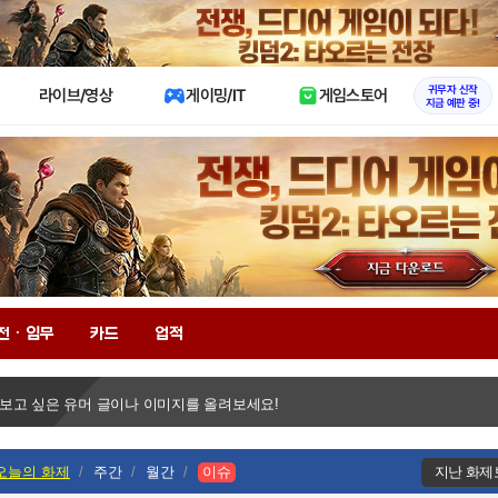
X
귀무자 신작
라이브/영상
게이밍/IT
게임스토어
지금 예판 중!
전 · 임무
카드
업적
 보고 싶은 유머 글이나 이미지를 올려보세요!
오늘의 화제
주간
월간
이슈
지난 화제