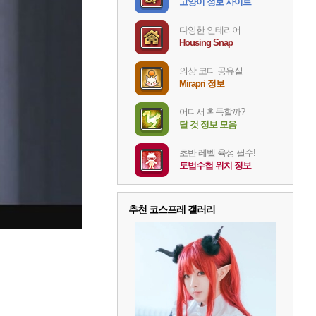
고양이 정보 사이트
다양한 인테리어
Housing Snap
의상 코디 공유실
Mirapri 정보
어디서 획득할까?
탈 것 정보 모음
초반 레벨 육성 필수!
토법수첩 위치 정보
추천 코스프레 갤러리