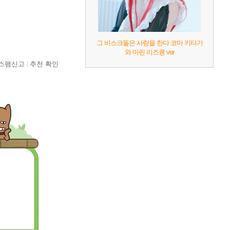
그 비스크돌은 사랑을 한다 코마 키타가
와 마린 리즈큥 ver
스팸신고
추천 확인