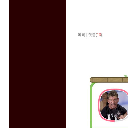
목록
|
댓글(
13
)