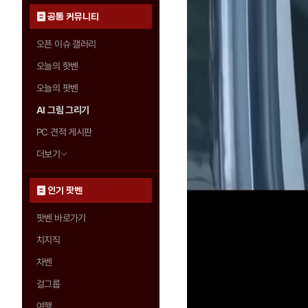
공통 커뮤니티
오픈 이슈 갤러리
오늘의 핫벤
오늘의 팟벤
AI 그림 그리기
PC 견적 게시판
더보기
인기 팟벤
팟벤 바로가기
치지직
차벤
걸그룹
여행