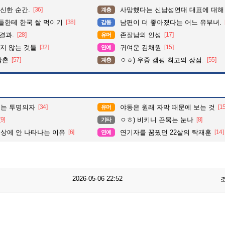
신한 순간.
[36]
사망했다는 신남성연대 대표에 대해
계층
들한테 한국 쌀 먹이기
[38]
남편이 더 좋아졌다는 어느 유부녀.
감동
결과.
[28]
존잘남의 인성
[17]
유머
지 않는 것들
[32]
귀여운 김채원
[15]
연예
삼촌
[57]
ㅇㅎ) 우중 캠핑 최고의 장점.
[55]
계층
이는 투명의자
[34]
야동은 원래 자막 때문에 보는 것
[1
유머
[9]
ㅇㅎ) 비키니 끈묶는 눈나
[8]
기타
상에 안 나타나는 이유
[6]
연기자를 꿈꿨던 22살의 탁재훈
[14]
연예
2026-05-06 22:52