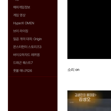
해외게임정보
게임 영상
HyperX OMEN
브이 라이징
일곱 개의 대죄: Origin
몬스터헌터 스토리즈3
바이오하자드 레퀴엠
드래곤 퀘스트7
소리 on
풋볼 매니저26