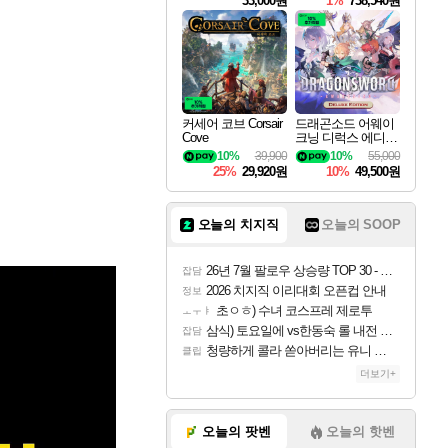
33,000원
1%
738,540원
커세어 코브 Corsair
드래곤소드 어웨이
Cove
크닝 디럭스 에디션
DragonSword Awake
10%
39,900
10%
55,000
ning Deluxe Edition
25%
29,920원
10%
49,500원
오늘의 치지직
오늘의 SOOP
26년 7월 팔로우 상승량 TOP 30 - 월간 치지직
잡담
2026 치지직 이리대회 오픈컵 안내
정보
초ㅇㅎ) 수녀 코스프레 제로투
ㅗㅜㅑ
삼식) 토요일에 vs한동숙 롤 내전 예정
잡담
청량하게 콜라 쏟아버리는 유니 ㅋㅋㅋ
클립
더보기+
오늘의 팟벤
오늘의 핫벤