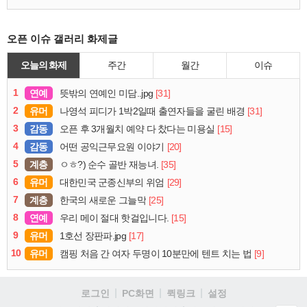
오픈 이슈 갤러리 화제글
오늘의 화제
주간
월간
이슈
1
연예
[31]
뜻밖의 연예인 미담..jpg
2
유머
[31]
나영석 피디가 1박2일때 출연자들을 굴린 배경
3
감동
[15]
오픈 후 3개월치 예약 다 찼다는 미용실
4
감동
[20]
어떤 공익근무요원 이야기
5
계층
[35]
ㅇㅎ?) 순수 골반 재능녀.
6
유머
[29]
대한민국 군종신부의 위엄
7
계층
[25]
한국의 새로운 그늘막
8
연예
[15]
우리 메이 절대 핫걸입니다.
9
유머
[17]
1호선 장판파.jpg
10
유머
[9]
캠핑 처음 간 여자 두명이 10분만에 텐트 치는 법
로그인
PC화면
퀵링크
설정