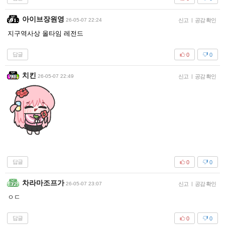
아이브장원영
26-05-07 22:24
신고
|
공감 확인
지구역사상 올타임 레전드
답글
0
0
치킨
26-05-07 22:49
신고
|
공감 확인
답글
0
0
차라마조프가
26-05-07 23:07
신고
|
공감 확인
ㅇㄷ
답글
0
0