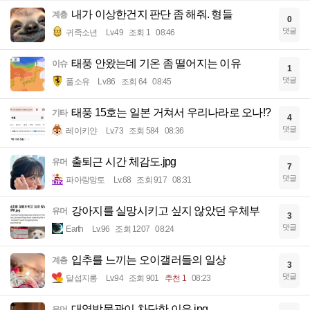
내가 이상한건지 판단 좀 해줘. 형들
계층
0
댓글
귀족소년
Lv.49
조회 1
08:46
태풍 안왔는데 기온 좀 떨어지는 이유
이슈
1
댓글
풀소유
Lv.86
조회 64
08:45
태풍 15호는 일본 거쳐서 우리나라로 오나!?
기타
4
댓글
레이키얀
Lv.73
조회 584
08:36
출퇴근 시간 체감도.jpg
유머
7
댓글
파아랑망토
Lv.68
조회 917
08:31
강아지를 실망시키고 싶지 않았던 우체부
유머
3
댓글
Earth
Lv.96
조회 1207
08:24
입추를 느끼는 오이갤러들의 일상
계층
3
댓글
달섭지롱
Lv.94
조회 901
추천 1
08:23
대영박물관이 차단한 이유.jpg
유머