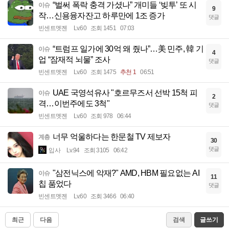
“벌써 폭락 충격 가셨나” 개미들 ‘빚투’ 또 시
이슈
9
작…신용융자잔고 하루만에 1조 증가
댓글
빈센트멧젠
Lv.60
조회 1451
07:03
“트럼프 일가에 30억 왜 줬나”…美 민주, 韓 기
이슈
4
업 “잠재적 뇌물” 조사
댓글
빈센트멧젠
Lv.60
조회 1475
추천 1
06:51
UAE 국영석유사 "호르무즈서 선박 15척 피
이슈
2
격…이번주에도 3척"
댓글
빈센트멧젠
Lv.60
조회 978
06:44
너무 억울하다는 한문철 TV 제보자
계층
30
댓글
입사
Lv.94
조회 3105
06:42
"삼전닉스에 악재?" AMD, HBM 필요없는 AI
이슈
11
칩 품었다
댓글
빈센트멧젠
Lv.60
조회 3466
06:40
최근
다음
검색
글쓰기