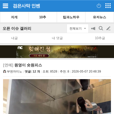
검은사막
인벤
자게
10추
팁과노하우
유저뉴스
오픈 이슈 갤러리
전체보기
공
검
글
지
색
내글
내 댓글
10추글
on/off
쓰
기
[연예]
원영이 숏원피스
부엔까미노
댓글: 12 개
조회:
8528
추천:
8
2026-05-07 20:48:39