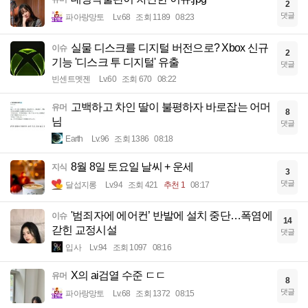
2
댓글
파아랑망토
Lv.68
조회 1189
08:23
실물 디스크를 디지털 버전으로? Xbox 신규
이슈
2
기능 '디스크 투 디지털' 유출
댓글
빈센트멧젠
Lv.60
조회 670
08:22
고백하고 차인 딸이 불평하자 바로잡는 어머
유머
8
님
댓글
Earth
Lv.96
조회 1386
08:18
8월 8일 토요일 날씨 + 운세
지식
3
댓글
달섭지롱
Lv.94
조회 421
추천 1
08:17
'범죄자에 에어컨’ 반발에 설치 중단…폭염에
이슈
14
갇힌 교정시설
댓글
입사
Lv.94
조회 1097
08:16
X의 ai검열 수준 ㄷㄷ
유머
8
댓글
파아랑망토
Lv.68
조회 1372
08:15