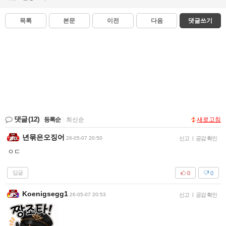
목록
본문
이전
다음
댓글쓰기
댓글
(12)
등록순
|
최신순
새로고침
년묶은오징어
26-05-07 20:50
신고
|
공감 확인
ㅇㄷ
답글
0
0
Koenigsegg1
26-05-07 20:53
신고
|
공감 확인