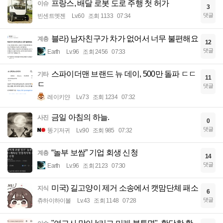
프랑스, 배달 로봇 도로 주행 첫 허가
이슈
3
댓글
빈센트멧젠
Lv.60
조회 1133
07:34
블라) 남자친구가 차가 없어서 너무 불편해요
계층
12
댓글
Earth
Lv.96
조회 2456
07:33
스파이더맨 브랜드 뉴 데이, 500만 돌파 ㄷㄷ
기타
11
ㄷ
댓글
레이키얀
Lv.73
조회 1234
07:32
금일 아침의 하늘.
사진
0
댓글
똥기저귀
Lv.90
조회 985
07:32
“놀부 보쌈” 기업 회생 신청
계층
14
댓글
Earth
Lv.96
조회 2123
07:30
미국) 길고양이 제거 소송에서 캣맘단체 패소
지식
6
댓글
츄하이하이볼
Lv.43
조회 1148
07:28