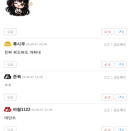
답글
0
0
류시우
26-05-07 20:59
신고
|
공감 확인
진짜 뵈도봐도 개쩌네
답글
0
0
존윅
26-05-07 21:08
신고
|
공감 확인
ㅇㄷ
답글
0
0
바람1122
26-05-07 21:26
신고
|
공감 확인
대단쓰
답글
0
0