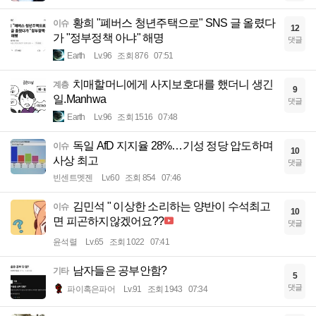
황희 "폐버스 청년주택으로" SNS 글 올렸다
이슈
12
가 "정부정책 아냐" 해명
댓글
Earth
Lv.96
조회 876
07:51
치매할머니에게 사지보호대를 했더니 생긴
계층
9
일.Manhwa
댓글
Earth
Lv.96
조회 1516
07:48
독일 AfD 지지율 28%…기성 정당 압도하며
이슈
10
사상 최고
댓글
빈센트멧젠
Lv.60
조회 854
07:46
김민석 " 이상한 소리하는 양반이 수석최고
이슈
10
면 피곤하지않겠어요??
댓글
윤석렬
Lv.65
조회 1022
07:41
남자들은 공부안함?
기타
5
댓글
파이혹은파어
Lv.91
조회 1943
07:34