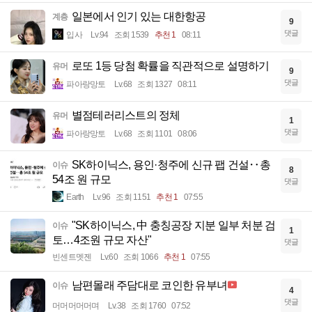
일본에서 인기 있는 대한항공
계층
9
댓글
입사
Lv.94
조회 1539
추천 1
08:11
로또 1등 당첨 확률을 직관적으로 설명하기
유머
9
댓글
파아랑망토
Lv.68
조회 1327
08:11
별점테러리스트의 정체
유머
1
댓글
파아랑망토
Lv.68
조회 1101
08:06
SK하이닉스, 용인·청주에 신규 팹 건설‥총
이슈
8
54조 원 규모
댓글
Earth
Lv.96
조회 1151
추천 1
07:55
"SK하이닉스, 中 충칭공장 지분 일부 처분 검
이슈
1
토…4조원 규모 자산"
댓글
빈센트멧젠
Lv.60
조회 1066
추천 1
07:55
남편몰래 주담대로 코인한 유부녀
이슈
4
댓글
머머머머머며
Lv.38
조회 1760
07:52