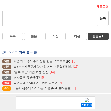
새로고침
등록
목록
본문
이전
다음
댓글보기
ㅇㅇㄱ 지금 뜨는 글
요즘 하이닉스 주가 상황 한짤 요약 ㄷㄷ.jpg
[9]
계층
블라) 남자친구가 차가 없어서 너무 불편해요
[12]
계층
“놀부 보쌈” 기업 회생 신청
[14]
계층
남자들은 공부안함?
[5]
기타
남편몰래 주담대로 코인한 유부녀
[4]
이슈
8월에 성수에 가야하는 이유 (feat. 드래곤볼)
[5]
유머