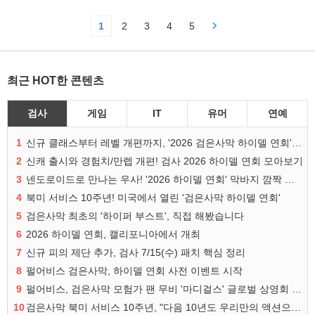
1
2
3
4
5
최근 HOT한 콘텐츠
검사
게임
IT
유머
연예
1
신규 클래스부터 레벨 개편까지, '2026 검은사막 하이델 연회' 총정리
2
신캐 출시와 경험치/만렙 개편! 검사 2026 하이델 연회 모아보기
3
넨도로이드로 만나는 우사! '2026 하이델 연회' 막바지 깜짝 공개
4
북미 서비스 10주년! 미국에서 열린 '검은사막 하이델 연회'
5
검은사막 최초의 '하이퍼 부스트', 직접 해봤습니다
6
2026 하이델 연회, 캘리포니아에서 개최
7
신규 피의 제단 추가, 검사 7/15(수) 패치 핵심 정리
8
펄어비스 검은사막, 하이델 연회 사전 이벤트 시작
9
펄어비스, 검은사막 모험가 팬 무비 '마디걸스' 글로벌 상영회 개최
10
검은사막 북미 서비스 10주년, "다음 10년도 우리만의 액션으로"