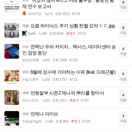
"여교사 많아 k리그 미래 불투명". 황당한 황
이슈
4
제 연수 보고서
댓글
레이키얀
Lv.73
조회 1513
07:24
요즘 하이닉스 주가 상황 한짤 요약 ㄷㄷ.jpg
계층
9
댓글
Earth
Lv.96
조회 2642
추천 1
07:23
전력난 우려 커지자…텍사스, 데이터센터 승
이슈
4
인 잠정 중단
댓글
빈센트멧젠
Lv.60
조회 1349
07:13
8월에 성수에 가야하는 이유 (feat. 드래곤볼)
유머
5
댓글
마일드원두
Lv.36
조회 1737
07:11
안원잘부 시즌2 제나의 뿌리를 찾아서
연예
4
댓글
아이스티이
Lv.32
조회 1411
추천 5
07:07
언제나 아이브
연예
3
댓글
인생쉽게살어
Lv.60
조회 892
추천 1
07:03