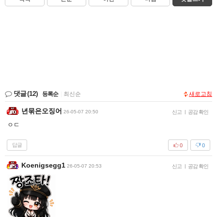
댓글
(12)
등록순
|
최신순
새로고침
년묶은오징어
26-05-07 20:50
신고
|
공감 확인
ㅇㄷ
답글
0
0
Koenigsegg1
26-05-07 20:53
신고
|
공감 확인