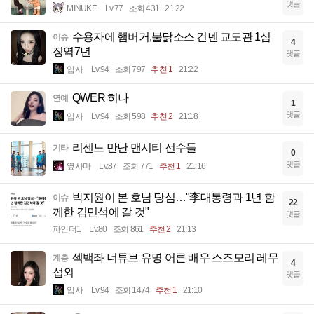
댓글
MINUKE
Lv.77
조회 431
21:22
수용자에 햄버거,불닭소스 건넨 교도관 1심
이슈
4
징역7년
댓글
입사
Lv.94
조회 797
추천 1
21:22
QWER 히나
연예
1
댓글
입사
Lv.94
조회 598
추천 2
21:18
리센느 만난 맨시티 선수들
기타
0
댓글
옆사마
Lv.87
조회 771
추천 1
21:16
박지원이 본 호남 당심…"李대통령과 1년 함
이슈
22
께한 김민석에 갈 것"
댓글
파인더1
Lv.80
조회 861
추천 2
21:13
섹백좌 너튜브 유명 어른 배우 스즈모리 레무
계층
4
섭외
댓글
입사
Lv.94
조회 1474
추천 1
21:10