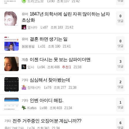
댓글
드라고노브
Lv.90
조회 137
21:42
1847년 의학서에 실린 자위 많이하는 남자
유머
0
초상화
댓글
옆사마
Lv.87
조회 183
21:42
결혼 하면 생기는 일
유머
0
댓글
봄봄봉필
Lv.31
조회 190
21:41
이젠 다시는 못 보는 삼파이더맨
계층
3
댓글
입사
Lv.94
조회 466
추천 1
21:38
심심해서 찾아봤는데
기타
2
댓글
장재시카
Lv.76
조회 277
21:38
인벤 아이디 해킹.
기타
1
댓글
Kurtas
Lv.88
조회 403
21:34
전주 거주중인 오징어분 계십니까??
기타
6
댓글
졸리고배고파
Lv.74
조회 341
21:34