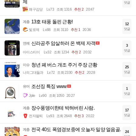
제
댓글
왜구김당
Lv.73
조회 1316
추천 2
20:47
13호 태풍 돌핀 근황!
계층
12
댓글
빛로제
Lv.88
조회 3110
추천 1
20:36
신라공주 암살하러 온 백제 자객
연예
3
댓글
아이스티이
Lv.32
조회 1234
추천 2
20:32
청년 폐 버스 개조 주거 주장 근황
이슈
25
댓글
나의그대들과
Lv.72
조회 2330
추천 2
20:28
조선징 특징 www
유머
1
댓글
Jple
Lv.90
조회 1050
20:27
장수풍뎅이한테 박혀버린 사람.
계층
17
댓글
전자팔찌
Lv.93
조회 2648
추천 3
20:22
전국 40도 폭염경보중에 오늘자 밀양 얼음골.
계층
24