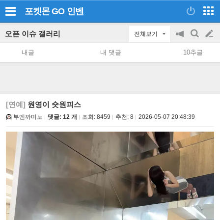
포켓몬 GO
인벤
오픈 이슈 갤러리
전체보기
공
검
글
지
색
내글
내 댓글
10추글
on/off
쓰
기
[연예]
원영이 숏원피스
부엔까미노
댓글: 12 개
조회:
8459
추천:
8
2026-05-07 20:48:39