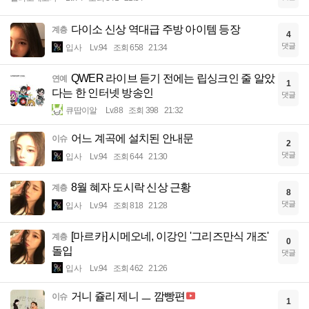
다이소 신상 역대급 주방 아이템 등장
계층
4
댓글
입사
Lv.94
조회 658
21:34
QWER 라이브 듣기 전에는 립싱크인 줄 알았
연예
1
다는 한 인터넷 방송인
댓글
큐땁이알
Lv.88
조회 398
21:32
어느 계곡에 설치된 안내문
이슈
2
댓글
입사
Lv.94
조회 644
21:30
8월 혜자 도시락 신상 근황
계층
8
댓글
입사
Lv.94
조회 818
21:28
[마르카] 시메오네, 이강인 '그리즈만식 개조'
계층
0
돌입
댓글
입사
Lv.94
조회 462
21:26
거니 쥴리 제니 ㅡ 깜빵편
이슈
1