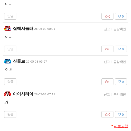
ㅇㄷ
답글
0
0
집에서놀래
26-05-08 00:01
신고
|
공감 확인
ㅇㄷ
답글
0
0
신콜로
26-05-08 05:57
신고
|
공감 확인
ㅇㅃ
답글
0
0
아이시리아
26-05-08 07:11
신고
|
공감 확인
와
답글
0
0
새로고침