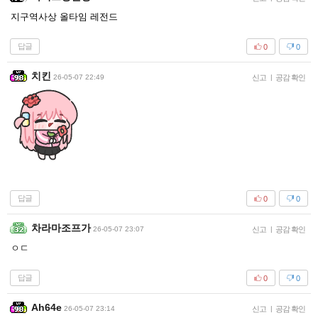
지구역사상 올타임 레전드
답글
0
0
치킨
26-05-07 22:49
신고
|
공감 확인
답글
0
0
차라마조프가
26-05-07 23:07
신고
|
공감 확인
ㅇㄷ
답글
0
0
Ah64e
26-05-07 23:14
신고
|
공감 확인