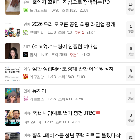
출연자 딸한테 진심으로 정색하는 PD
유머
16
댓글
드라고노브
Lv.90
조회 1825
21:09
2026 우리 모모콘 공연 최종 라인업 공개
연예
1
댓글
큐땁이알
Lv.88
조회 713
추천 1
21:07
(ㅇㅎ?) 겨드랑이 인증한 여대생
계층
6
댓글
입사
Lv.94
조회 2096
추천 1
21:03
심판 성접대해도 징계 안한 이유 밝혀져
이슈
8
댓글
왜구김당
Lv.73
조회 1649
21:00
유진이
연예
1
댓글
케를로스
Lv.86
조회 690
20:58
축협 내맘대로 법카 펑펑 JTBC
이슈
3
댓글
아이스티이
Lv.32
조회 663
20:52
황희...폐버스를 청년 주택으로 글 올렸다삭
이슈
32