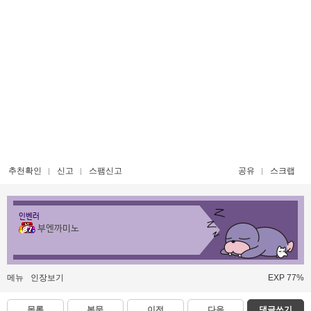
추천확인
신고
스팸신고
공유
스크랩
인벤러
부엔까미노
메뉴
인장보기
EXP 77%
목록
본문
이전
다음
댓글쓰기