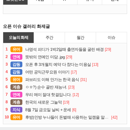
오픈 이슈 갤러리 화제글
오늘의 화제
주간
월간
이슈
1
유머
[29]
나영석 피디가 1박2일때 출연자들을 굴린 배경
2
연예
[29]
뜻밖의 연예인 미담..jpg
3
감동
[13]
오픈 후 3개월치 예약 다 찼다는 미용실
4
감동
[17]
어떤 공익근무요원 이야기
5
유머
[31]
파브리도 이해 안가는 한국 음식
6
계층
[23]
ㅇㅎ?) 순수 골반 재능녀.
7
연예
[12]
우리 메이 절대 핫걸입니다.
8
계층
[19]
한국의 새로운 그늘막
9
지식
[6]
8월 7일 금요일 날씨 + 운세
10
유머
[42]
후방)인방 누나들이 돈벌때 사용하는 밑캠을 알아보자