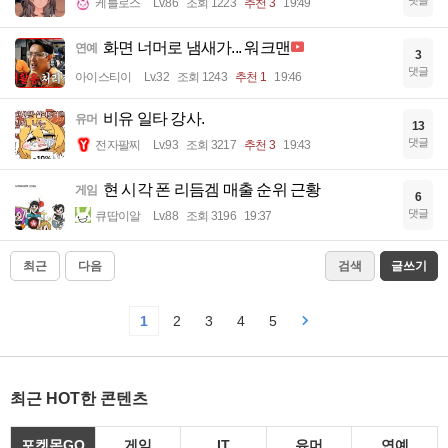
댓글
케를로스
Lv.86
조회 1223
추천 3
19:49
화면 너머로 냄새가... 워크맨
연예
3
댓글
아이스티이
Lv.32
조회 1243
추천 1
19:46
비유 일타 강사.
유머
13
댓글
전자팔찌
Lv.93
조회 3217
추천 3
19:43
현 시각 폰 리듬겜 매출 순위 근황
게임
6
댓글
큐땁이알
Lv.88
조회 3196
19:37
최근
다음
검색
글쓰기
1
2
3
4
5
최근 HOT한 콘텐츠
포켓몬GO
게임
IT
유머
연예