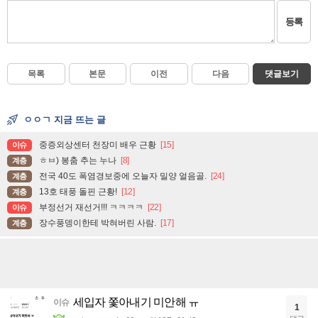
등록
목록
본문
이전
다음
댓글보기
ㅇㅇㄱ 지금 뜨는 글
중증외상센터 천장미 배우 근황
[15]
이슈
ㅎㅂ) 봉춤 추는 누나
[8]
계층
전국 40도 폭염경보중에 오늘자 밀양 얼음골.
[24]
계층
13호 태풍 돌핀 근황!
[12]
계층
부정선거 재선거!!! ㅋㅋㅋㅋ
[22]
이슈
장수풍뎅이한테 박혀버린 사람.
[17]
계층
세입자 쫓아내기 미안해 ㅠ
이슈
1