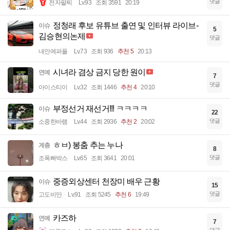
댓글
전자팔찌
Lv.93
조회 3591
20:19
정청래 후보 유튜브 출연 및 인터뷰 라이브-
이슈
5
김승현의논제
댓글
내안에퍼플
Lv.73
조회 936
추천 5
20:13
시녀라 겸상 금지 당한 원이
연예
7
댓글
아이스티이
Lv.32
조회 1446
추천 4
20:10
부정선거 재선거!!! ㅋㅋㅋㅋ
이슈
22
댓글
소중한바램
Lv.44
조회 2936
추천 2
20:02
ㅎㅂ) 봉춤 추는 누나
계층
8
댓글
조폭빠박스
Lv.65
조회 3641
20:01
중증외상센터 천장미 배우 근황
이슈
15
댓글
고도비만
Lv.91
조회 5245
추천 6
19:49
카즈하
연예
7