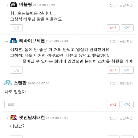
마블링
26-05-08 18:55
신고
|
공감 확인
형...원판불변은 진리야...
고창석 배우님 말을 떠올려요
답글
2
0
리바이브헤븐
26-05-08 21:49
신고
|
공감 확인
이지훈: 몸에 안 좋은 거 거의 안먹고 열심히 관리했어요
고창석: 나도 너처럼 생겻으면 나쁜고 않먹고 했을꺼야.
좋아질 수 있다는 희망이 있었으면 분명히 조치를 취했을 거야
답글
1
0
스텐판
26-05-08 07:55
신고
|
공감 확인
나도 얼릴까
답글
1
0
멋진남자태한
26-05-08 13:51
신고
|
공감 확인
어딜요?