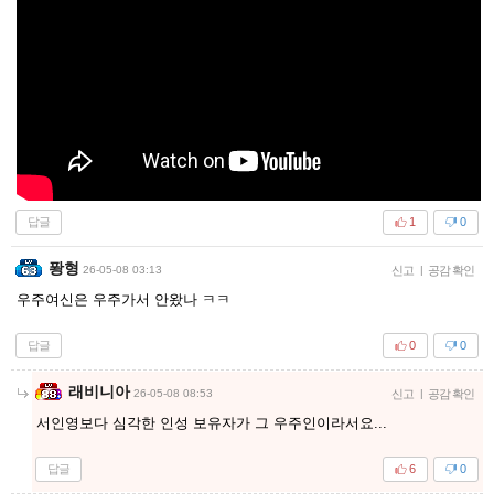
답글
1
0
퐝형
26-05-08 03:13
신고
|
공감 확인
우주여신은 우주가서 안왔나 ㅋㅋ
답글
0
0
래비니아
26-05-08 08:53
신고
|
공감 확인
서인영보다 심각한 인성 보유자가 그 우주인이라서요...
답글
6
0