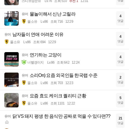
댓글
스티브승준유
Lv.76
조회 510
추천 1
12:31
물놀이해서 신난 고릴라
유머
4
댓글
풀소유
Lv.86
조회 716
12:29
남자들이 연애 어려운 이유
유머
4
댓글
풀소유
Lv.86
조회 694
12:29
연기하는 고양이
유머
4
댓글
너빨갱이지
Lv.86
조회 642
12:24
소리On) 요즘 외국인들 한국랩 수준
유머
2
댓글
풀소유
Lv.86
조회 703
12:23
요즘 효도 케이크 퀄리티 근황
유머
5
댓글
풀소유
Lv.86
조회 1101
12:22
닭 VS 돼지 평생 한 음식만 공짜로 먹을 수 있다면??
유머
21
댓글