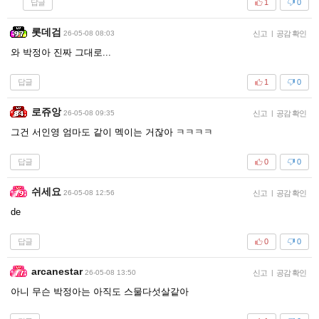
답글
1
0
롯데검
26-05-08 08:03
신고
|
공감 확인
와 박정아 진짜 그대로...
답글
1
0
로쥬앙
26-05-08 09:35
신고
|
공감 확인
그건 서인영 엄마도 같이 멕이는 거잖아 ㅋㅋㅋㅋ
답글
0
0
쉬세요
26-05-08 12:56
신고
|
공감 확인
de
답글
0
0
arcanestar
26-05-08 13:50
신고
|
공감 확인
아니 무슨 박정아는 아직도 스물다섯살같아