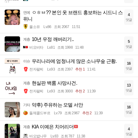
ㅇㅎㅂ?? 본인 옷 브랜드 홍보하는 시드니 스
연예
4
위니
댓글
풀소유
Lv.86
조회 2067
11:51
10년 우정 깨버리기..
계층
5
댓글
비요비타
Lv.81
조회 1998
11:48
우리나라에 엄청나게 많은 소나무숲 근황.
이슈
16
댓글
전자팔찌
Lv.93
조회 2397
추천 1
11:41
현실판 백룸 사망사건.
계층
13
댓글
전자팔찌
Lv.93
조회 3000
추천 2
11:39
약후) 주유하는 모델 서안
기타
16
댓글
돌체콜드부르
Lv.79
조회 2967
추천 2
11:39
KIA 이예은 치어리더
계층
4
댓글
바오밥나무
Lv.83
조회 787
11:38