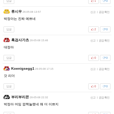
답글
1
0
류시우
26-05-08 13:57
신고
|
공감 확인
박정아는 진짜 예쁘네
답글
2
0
흑검사가츠
26-05-08 15:46
신고
|
공감 확인
대정아
답글
0
0
Koenigsegg1
26-05-08 17:15
신고
|
공감 확인
갓 리더
답글
0
0
부리부리몬
26-05-08 22:32
신고
|
공감 확인
박정아 머임 깜짝놀랬네 왜 더 이쁘지