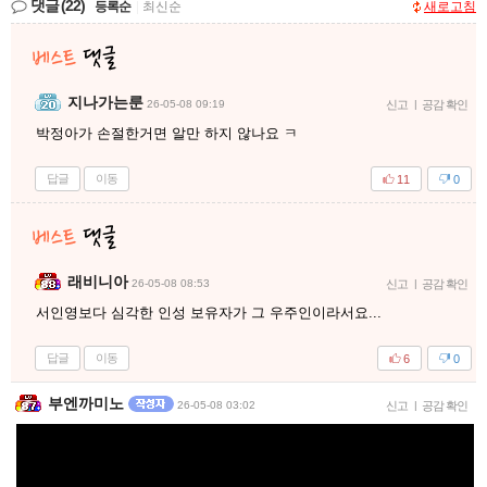
댓글
(22)
등록순
|
최신순
새로고침
지나가는룬
26-05-08 09:19
신고
|
공감 확인
박정아가 손절한거면 알만 하지 않나요 ㅋ
답글
이동
11
0
래비니아
26-05-08 08:53
신고
|
공감 확인
서인영보다 심각한 인성 보유자가 그 우주인이라서요...
답글
이동
6
0
부엔까미노
26-05-08 03:02
신고
|
공감 확인