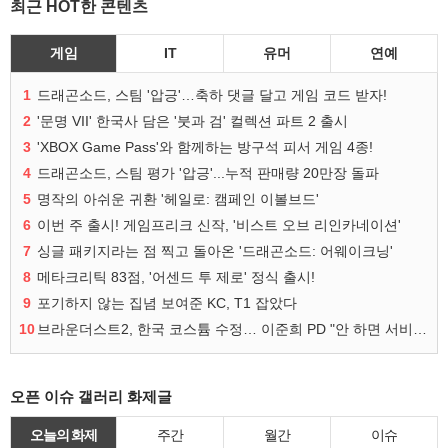
최근 HOT한 콘텐츠
게임
IT
유머
연예
1
드래곤소드, 스팀 '압긍'…축하 댓글 달고 게임 코드 받자!
2
'문명 VII' 한국사 담은 '붓과 검' 컬렉션 파트 2 출시
3
'XBOX Game Pass'와 함께하는 방구석 피서 게임 4종!
4
드래곤소드, 스팀 평가 '압긍'...누적 판매량 20만장 돌파
5
명작의 아쉬운 귀환 '헤일로: 캠페인 이볼브드'
6
이번 주 출시! 게임프리크 신작, '비스트 오브 리인카네이션'
7
싱글 패키지라는 점 찍고 돌아온 '드래곤소드: 어웨이크닝'
8
메타크리틱 83점, '어센드 투 제로' 정식 출시!
9
포기하지 않는 집념 보여준 KC, T1 잡았다
10
브라운더스트2, 한국 코스튬 수정… 이준희 PD "안 하면 서비스 지속 불가"
오픈 이슈 갤러리 화제글
오늘의 화제
주간
월간
이슈