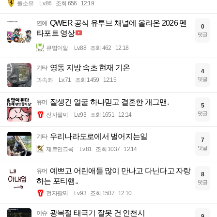
풀소유
Lv.86
조회 656
12:19
QWER 공식 유투브 채널에 올라온 2026 펜
연예
0
타포트 영상
댓글
큐땁이알
Lv.88
조회 462
12:18
영동 지방 속초 현재 기온
기타
4
댓글
과속좌
Lv.71
조회 1459
12:15
잘생긴 얼굴 하나믿고 결혼한 개그맨.
유머
5
댓글
전자팔찌
Lv.93
조회 1651
12:14
우리나라도로에서 벌어지는일
기타
7
댓글
제르만크록
Lv.81
조회 1037
12:14
예쁘고 어린애들 많이 만나고 다닌다고 자랑
유머
8
하는 포티햄..
댓글
전자팔찌
Lv.93
조회 1507
12:10
광복절 태극기 잘못 건 인천시
이슈
9