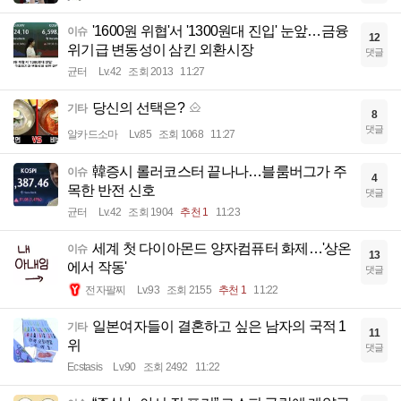
'1600원 위협'서 '1300원대 진입' 눈앞…금융
이슈
12
위기급 변동성이 삼킨 외환시장
댓글
균터
Lv.42
조회 2013
11:27
당신의 선택은?
기타
8
댓글
알카드소마
Lv.85
조회 1068
11:27
韓증시 롤러코스터 끝나나…블룸버그가 주
이슈
4
목한 반전 신호
댓글
균터
Lv.42
조회 1904
추천 1
11:23
세계 첫 다이아몬드 양자컴퓨터 화제…'상온
이슈
13
에서 작동'
댓글
전자팔찌
Lv.93
조회 2155
추천 1
11:22
일본여자들이 결혼하고 싶은 남자의 국적 1
기타
11
위
댓글
Ecstasis
Lv.90
조회 2492
11:22