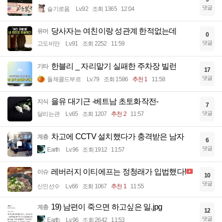
댓글
슬기로움
Lv.92
조회 1365
12:04
당사자는 여친이랑 성관계 한적없는데
유머
0
댓글
고도비만
Lv.91
조회 2252
11:59
한블리 _ 자리맡기 실패한 주차장 빌런
기타
17
댓글
돌체콜드부르
Lv.79
조회 1586
추천 1
11:58
을유 대기근 -베트남 초토화작전-
지식
7
댓글
달리는관
Lv.65
조회 1207
추천 2
11:57
차고에 CCTV 설치했다가 충격받은 남자
계층
6
댓글
Earth
Lv.96
조회 1912
11:57
레버러지 이티에프는 정청래가 입법했다!
이슈
10
댓글
신인선수
Lv.66
조회 1067
추천 1
11:55
19) 남편이 죽으면 하고싶은 일.jpg
계층
12
댓글
Earth
Lv.96
조회 2642
11:53