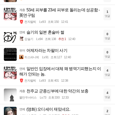
53세 피부를 23세 피부로 돌리는데 성공함 -
계층
1
英연구팀
댓글
전자팔찌
Lv.93
조회 150
12:41
슬기의 일본 혼술바 썰
연예
0
댓글
강슬기
Lv.94
조회 138
추천 1
12:40
어제자라는 차팔이 사기
유머
0
댓글
히스파니에
Lv.91
조회 127
12:40
일반인 입장에서 대체 왜 병역기피했는지 이
연예
4
해가 안되는 놈.
댓글
전자팔찌
Lv.93
조회 401
12:38
천주교 군종신부에 대한 약간의 보충
계층
4
댓글
물만두서비스
Lv.73
조회 330
12:33
(영화) 오디세이 재밌네요.
연예
2