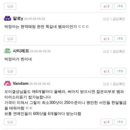
답글
2
0
알로y
26-05-08 05:18
신고
|
공감 확인
박정아는 현역때랑 완전 똑같네 뱀파이언가 ㄷㄷㄷ
답글
1
0
사티레프
26-05-08 05:35
신고
|
공감 확인
박정아가 찐이네
답글
1
0
Vandam
26-05-08 06:46
신고
|
공감 확인
오이갤성님들도 매6개월마다 울쎄라, 써마지 받으시면 젊은피부로 뱀파
이어소리듣기 쌉가능합니다
가격이 미쳐서 그렇지 최소300샷이 250수준이니 웬만한 서민들 한달월급
을 태워야함 ㄷㄷ
보통 연예인들이 600샷을 6개월마다 받는다함
답글
0
0