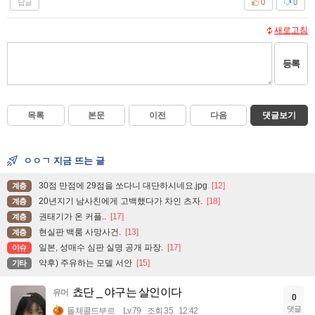
답글
0
0
새로고침
등록
목록
본문
이전
다음
댓글보기
ㅇㅇㄱ 지금 뜨는 글
30점 만점에 29점을 쏘다니 대단하시네요.jpg
[12]
계층
20년지기 남사친에게 고백했다가 차인 츠자.
[18]
계층
권태기가 온 커플..
[17]
계층
현실판 백룸 사망사건.
[13]
계층
일본, 성매수 심판 실명 공개 파장.
[17]
이슈
약후) 주유하는 모델 서안
[15]
기타
쵸단 _ 야구는 살인이다
유머
0
댓글
돌체콜드부르
Lv.79
조회 35
12:42