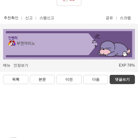
추천확인
신고
스팸신고
공유
스크랩
인벤러
부엔까미노
메뉴
인장보기
EXP 78%
목록
본문
이전
다음
댓글쓰기