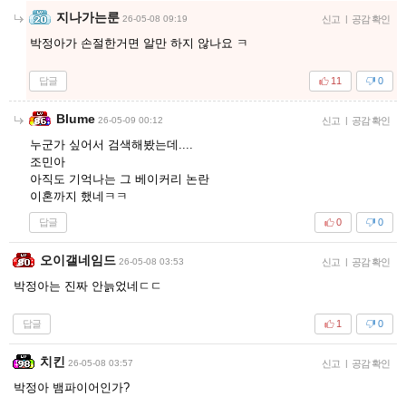
지나가는룬
26-05-08 09:19
신고
|
공감 확인
박정아가 손절한거면 알만 하지 않나요 ㅋ
답글
11
0
Blume
26-05-09 00:12
신고
|
공감 확인
누군가 싶어서 검색해봤는데....
조민아
아직도 기억나는 그 베이커리 논란
이혼까지 했네ㅋㅋ
답글
0
0
오이갤네임드
26-05-08 03:53
신고
|
공감 확인
박정아는 진짜 안늙었네ㄷㄷ
답글
1
0
치킨
26-05-08 03:57
신고
|
공감 확인
박정아 뱀파이어인가?