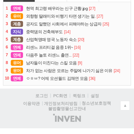
1
연예
[27]
현역 최고령 배우라는 신구 근황.jpg
2
유머
[27]
외향형 딸래미와 비행기 타면 생기는 일.
3
계층
[25]
공자도 말했던 사회에서 피해야하는 상급자
4
지식
[14]
중력댐의 건축해부도
5
계층
[20]
산업혁명때 영국 노동자 숙소
6
연예
[16]
리센느 프리티걸 음중 1위~
7
연예
[22]
다음주 놀토 리센느 출연...
8
유머
[9]
남자들이 미친다는 스킬 모음
9
유머
[24]
차가 없는 사람은 모르는 주말에 나가기 싫은 이유
10
연예
[36]
ㅇㅎㅂ? 어제 오션월드 김채연 모음
로그인
PC화면
퀵링크
설정
청소년보호정책
이용약관
개인정보처리방침
▲
불법촬영물신고안내
(주)
인
벤