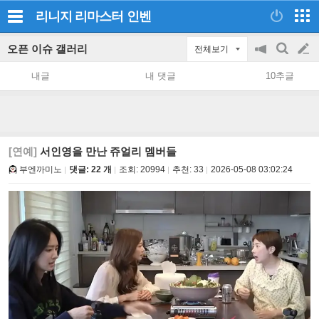
리니지 리마스터
인벤
오픈 이슈 갤러리
전체보기
공
검
글
지
색
내글
내 댓글
10추글
on/off
쓰
기
[연예]
서인영을 만난 쥬얼리 멤버들
부엔까미노
댓글: 22 개
조회:
20994
추천:
33
2026-05-08 03:02:24