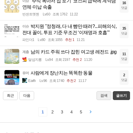
“주식 녹아서 집 포기” 코스피 급락에 계약금
이슈
16
연체·미납 속출
댓글
빈센트멧젠
Lv.60
조회 1762
11:22
박지원 "정청래, 다 내 뺨만 때려?...피해의식,
이슈
35
전대 꼴이, 투표 기준 무조건 ‘이재명과 호흡’”
댓글
파인더1
Lv.80
조회 1055
추천 1
11:21
남의 카드 주워 쓰다 잡힌 여고생 레전드 .jpg
계층
11
댓글
달섭지롱
Lv.94
조회 2197
추천 2
11:20
사람에게 장난치는 똑똑한 동물
유머
2
댓글
Earth
Lv.96
조회 1740
추천 2
11:17
최근
다음
검색
글쓰기
1
2
3
4
5