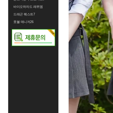
바이오하자드 레퀴엠
드래곤 퀘스트7
풋볼 매니저26