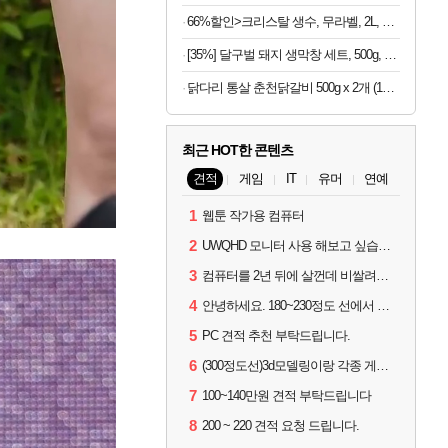
66%할인>크리스탈 생수, 무라벨, 2L, 12개
[35%] 달구벌 돼지 생막창 세트, 500g, 2봉
닭다리 통살 춘천닭갈비 500g x 2개 (1개당 6,950원)
최근 HOT한 콘텐츠
견적
게임
IT
유머
연예
1
웹툰 작가용 컴퓨터
2
UWQHD 모니터 사용 해보고 싶습니다 추천부탁드려요
3
컴퓨터를 2년 뒤에 살껀데 비쌀려나요...?
4
안녕하세요. 180~230정도 선에서 잡고싶습니다.
5
PC 견적 추천 부탁드립니다.
6
(300정도선)3d모델링이랑 각종 게임을 하는데 견적부탁드립니다!300정도선
7
100~140만원 견적 부탁드립니다
8
200 ~ 220 견적 요청 드립니다.