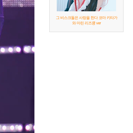
그 비스크돌은 사랑을 한다 코마 키타가
와 마린 리즈큥 ver