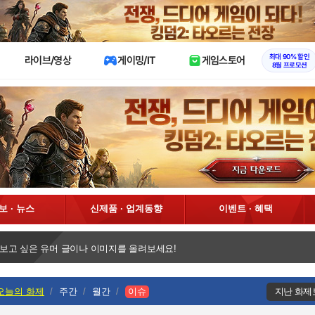
X
최대 90% 할인
라이브/영상
게이밍/IT
게임스토어
8월 프로모션
정보 · 뉴스
신제품 · 업계동향
이벤트 · 혜택
 보고 싶은 유머 글이나 이미지를 올려보세요!
오늘의 화제
주간
월간
이슈
지난 화제