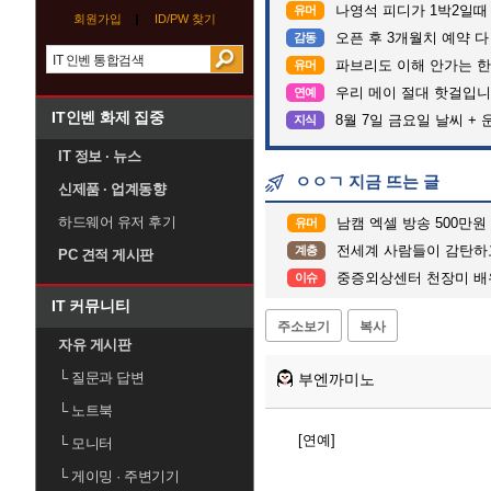
나영석 피디가 1박2일때
유머
회원가입
ID/PW 찾기
오픈 후 3개월치 예약 
감동
파브리도 이해 안가는 한
유머
우리 메이 절대 핫걸입니
연예
IT인벤 화제 집중
8월 7일 금요일 날씨 + 
지식
IT 정보 · 뉴스
ㅇㅇㄱ 지금 뜨는 글
신제품 · 업계동향
하드웨어 유저 후기
남캠 엑셀 방송 500만원
유머
전세계 사람들이 감탄하고 있
계층
PC 견적 게시판
중증외상센터 천장미 배
이슈
IT 커뮤니티
주소보기
복사
자유 게시판
└
질문과 답변
부엔까미노
└
노트북
[연예]
└
모니터
└
게이밍 · 주변기기