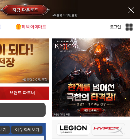
혜택.아이마트
로그인
인
벤
전
체
사
이
트
맵
브랜드 파트너
보기
이슈 화제보기