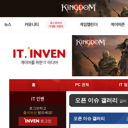
로스트아크
뉴스
커뮤니티
게임캘린더
게이머존
기대평 이벤트
홈
PC 견적
IT 
IT 인벤
오픈 이슈 갤러리
같이
로그인하고
출석보상
받으세요!
오픈 이슈 갤러리
로그인