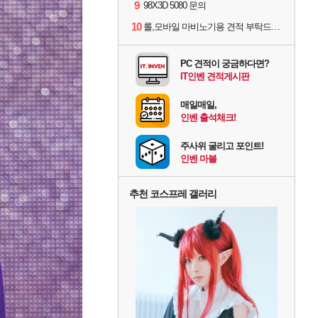
9
98X3D 5080 문의
10
롤,모바일 마비노기용 견적 부탁드립니다(예산150으로 수정)
PC 견적이 궁금하다면?
IT인벤 견적게시판
매일매일,
인벤 출석체크!
주사위 굴리고 포인트!
인벤 마블
추천 코스프레 갤러리