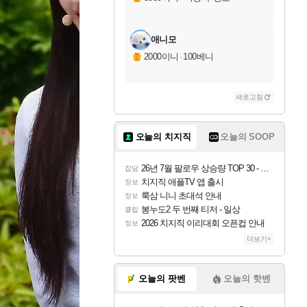
애니모
2000이니
·
100베니
새로고침
오늘의 치지직
오늘의 SOOP
26년 7월 팔로우 상승량 TOP 30 - 월간 치지직
잡담
치지직 애플TV 앱 출시
정보
룩삼 니니 초대석 안내
정보
봉누도2 두 번째 티저 - 일상
클립
2026 치지직 이리대회 오픈컵 안내
정보
더보기+
오늘의 팟벤
오늘의 핫벤