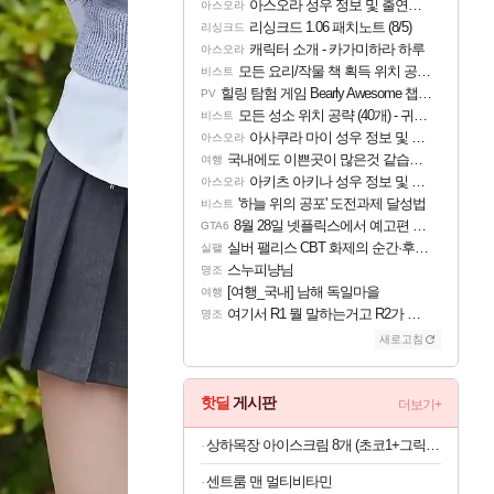
아스오라 성우 정보 및 출연작 모음
아스오라
리싱크드 1.06 패치노트 (8/5)
리싱크드
캐릭터 소개 - 카가미하라 하루
아스오라
모든 요리/작물 책 획득 위치 공략 (36개) - 미식가 도전과제
비스트
힐링 탐험 게임 Bearly Awesome 챕터 1 트레일러
PV
모든 성소 위치 공략 (40개) - 귀환한 영혼 도전과제
비스트
아사쿠라 마이 성우 정보 및 주요 필모
아스오라
국내에도 이쁜곳이 많은것 같습니다
여행
아키츠 아키나 성우 정보 및 주요 필모
아스오라
'하늘 위의 공포' 도전과제 달성법
비스트
8월 28일 넷플릭스에서 예고편 공개 예정
GTA6
실버 팰리스 CBT 화제의 순간·후기 모음
실팰
스누피냥님
명조
[여행_국내] 남해 독일마을
여행
여기서 R1 뭘 말하는거고 R2가 뭘말하는걸까요?
명조
새로고침
핫딜
게시판
더보기+
상하목장 아이스크림 8개 (초코1+그릭요거트3+파르페4)
센트룸 맨 멀티비타민