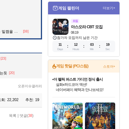
게임 캘린더
더보기+
모집
아스오라 CBT 모집
을 알아보자
[38]
08.19
참가자 모집까지 남은 기간
11
12
03
14
Days
Hours
Min
Sec
[23]
게임 핫딜 (PC/스팀)
스토어+
없는듯
[20]
캡콤 프렌차이즈 할인 진행 중!
몬헌, 바하 등 인기 IP를
오픈이슈갤러리
할인가에 만나보세요!
인벤게임즈 8월 특별 할인!
드래곤소드: 어웨이크닝 입점!
문명 7 특별 할인!
마블 투혼 파이팅 소울즈 정식출시!
귀무자: 검의 길 예약 판매 중!
비스트 오브 리인카네이션 정식 출시!
커세어 코브 출시 기념 할인!
더 렐릭 퍼스트 가디언 정식 출시
베데스다 40주년 기념 할인 중!
캡콤 일부 상품 상시 할인
스타워즈 은하계 레이서
로블록스 기프트 카드 공식 입점
조회:
22,202
추천:
19
인기 퍼블리셔 모음!
스팀으로 만나는 드래곤소드!
조선&고려 DLC 출시 예정
마블 히어로 총 출동&화려한 격투!
10% 할인과
게임프릭 신작 IP
해적'섬'을 발전시키자!
설화x하드코어 액션!
베데스다의 명작들을
몬헌 와일즈 & 드래곤즈 도그마2
인벤게임즈에서 10% 추가 적립
Robux를 가장 안전하고
최대 90% 할인가를 만나보세요!
네이버혜택과 함께 만나보세요!
50%할인&추가 적립까지!
네이버 포인트 혜택까지!
이니&베니 혜택까지!
네이버 혜택가와 함께 예약하세요!
할인&네이버혜택으로 만나보세요!
네이버페이 혜택과 만나보세요!
40주년 프로모션으로 만나보세요!
일부 에디션 상시 할인!
혜택으로 예약 판매 중
편안하게 충전하세요
목록
|
댓글(
38
)