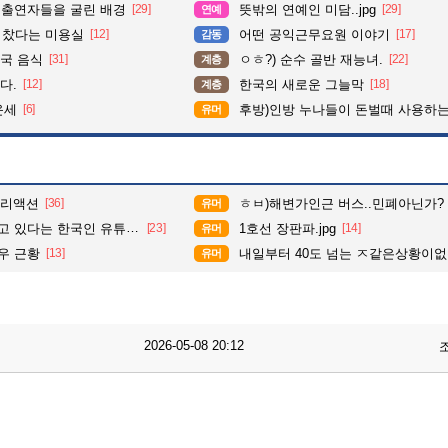
 출연자들을 굴린 배경
[29]
뜻밖의 연예인 미담..jpg
[29]
연예
다 찼다는 미용실
[12]
어떤 공익근무요원 이야기
[17]
감동
국 음식
[31]
ㅇㅎ?) 순수 골반 재능녀.
[22]
계층
다.
[12]
한국의 새로운 그늘막
[18]
계층
운세
[6]
후방)인방 누나들이 돈벌때 사용하는 밑캠
유머
 리액션
[36]
ㅎㅂ)해변가인근 버스..민폐아닌가?
유머
다는 한국인 유튜브 계정.
[23]
1호선 장판파.jpg
[14]
유머
우 근황
[13]
내일부터 40도 넘는 ㅈ같은상황이
유머
2026-05-08 20:12