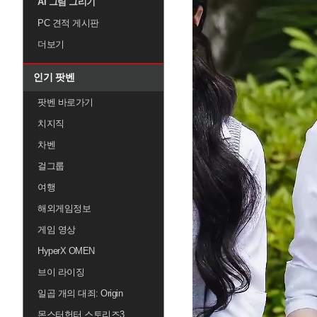
AI 그림 그리기
PC 견적 게시판
더보기
인기 팟벤
팟벤 바로가기
치지직
차벤
걸그룹
여행
해외게임정보
게임 영상
HyperX OMEN
브이 라이징
일곱 개의 대죄: Origin
몬스터헌터 스토리즈3