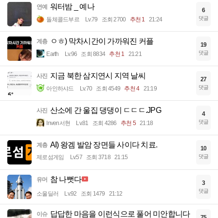
워터밤 _ 예나
연예
6
댓글
돌체콜드부르
Lv.79
조회 2700
추천 1
21:24
ㅇㅎ) 막차시간이 가까워진 커플
계층
19
댓글
Earth
Lv.96
조회 8834
추천 1
21:21
지금 북한 삼지연시 지역 날씨
사진
27
댓글
아인하샤드
Lv.70
조회 4549
추천 4
21:19
산소에 간 울집 댕댕이 ㄷㄷㄷ.JPG
사진
4
댓글
Inven서현
Lv.81
조회 4286
추천 5
21:18
AI) 왕겜 발암 장면들 사이다 치료.
계층
10
댓글
제로섬게임
Lv.57
조회 3718
21:15
참 나뻣다
유머
3
댓글
소울딜러
Lv.92
조회 1479
21:12
답답한 마음을 이런식으로 풀어 미안합니다
이슈
75