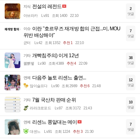
전설의 레전드
지식
2
댓글
아브라카
Lv.91
조회 1400
22:10
이란 "호르무즈 재개방 합의 근접...미, MOU
이슈
7
위반 배상해야"
댓글
균터
Lv.42
조회 1352
추천 1
22:10
개빡침주의) 이게 12년
기타
38
댓글
꿻뻵뗗
Lv.90
조회 4389
추천 4
22:09
다음주 놀토 리센느 출연...
연예
12
댓글
많이슬프다
Lv.90
조회 2989
추천 6
21:48
7월 국산차 판매 순위
기타
10
댓글
라라크로포드
Lv.87
조회 3172
21:43
리센느 쫑알대는 메이
연예
7
댓글
대센느
Lv.91
조회 1224
추천 3
21:30