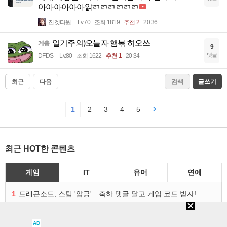
아아아아아아앍ㄺㄺㄺㄺㄺㄺ
진겟타원
Lv.70
조회 1819
추천 2
20:36
일기주의)오늘자 햄볶 히오쓰
계층
9
댓글
DFDS
Lv.80
조회 1622
추천 1
20:34
최근
다음
검색
글쓰기
1
2
3
4
5
최근 HOT한 콘텐츠
게임
IT
유머
연예
1
드래곤소드, 스팀 '압긍'…축하 댓글 달고 게임 코드 받자!
2
'문명 VII' 한국사 담은 '붓과 검' 컬렉션 파트 2 출시
3
'XBOX Game Pass'와 함께하는 방구석 피서 게임 4종!
AD