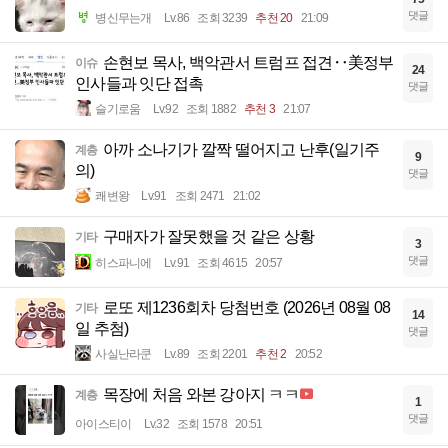
댓글
병신무는개
Lv.86
조회 3239
추천 20
21:09
손현보 목사, 백악관서 트럼프 접견‥美정부
이슈
24
인사들과 잇단 접촉
댓글
슬기로움
Lv.92
조회 1882
추천 3
21:07
아까 소나기가 깔짝 떨어지고 난후(일기주
계층
9
의)
댓글
쾌변왕
Lv.91
조회 2471
21:02
구매자가 잘못했을 것 같은 상황
기타
3
댓글
히스파니에
Lv.91
조회 4615
20:57
로또 제1236회차 당첨번호 (2026년 08월 08
기타
14
일 추첨)
댓글
사실난라쿤
Lv.89
조회 2201
추천 2
20:52
목장에 처음 와본 강아지 ㅋㅋ
계층
1
댓글
아이스티이
Lv.32
조회 1578
20:51