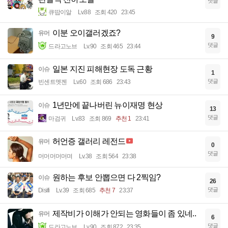
댓글
큐땁이알
Lv.88
조회 420
23:45
이분 오이갤러겠죠?
유머
9
댓글
드라고노브
Lv.90
조회 465
23:44
일본 지진 피해현장 도독 근황
이슈
1
댓글
빈센트멧젠
Lv.60
조회 686
23:43
1년만에 끝나버린 뉴이재명 현상
이슈
13
댓글
마검귀
Lv.83
조회 869
추천 1
23:41
허언증 갤러리 레전드
유머
0
댓글
머머머머머며
Lv.38
조회 564
23:38
원하는 후보 안뽑으면 다 2찍임?
이슈
26
댓글
Disifi
Lv.39
조회 685
추천 7
23:37
제작비가 이해가 안되는 영화들이 좀 있네..
유머
6
댓글
드라고노브
Lv.90
조회 872
23:35