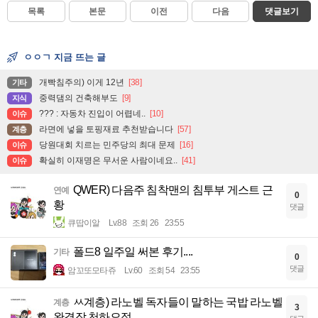
목록
본문
이전
다음
댓글보기
ㅇㅇㄱ 지금 뜨는 글
개빡침주의) 이게 12년
[38]
기타
중력댐의 건축해부도
[9]
지식
??? : 자동차 진입이 어렵네..
[10]
이슈
라면에 넣을 토핑재료 추천받습니다
[57]
계층
당원대회 치르는 민주당의 최대 문제
[16]
이슈
확실히 이재명은 무서운 사람이네요..
[41]
이슈
QWER) 다음주 침착맨의 침투부 게스트 근
연예
0
황
댓글
큐땁이알
Lv.88
조회 26
23:55
폴드8 일주일 써본 후기....
기타
0
댓글
암꼬또모타쥬
Lv.60
조회 54
23:55
ㅆ계층) 라노벨 독자들이 말하는 국밥 라노벨
계층
3
완결작 천하오절