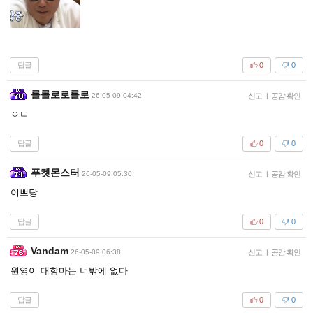
답글
0
0
롤롤로로롤로
26-05-09 04:42
신고
|
공감 확인
ㅇㄷ
답글
0
0
푸켓몬스터
26-05-09 05:30
신고
|
공감 확인
이쁘당
답글
0
0
Vandam
26-05-09 06:38
신고
|
공감 확인
원영이 대항마는 너밖에 없다
답글
0
0