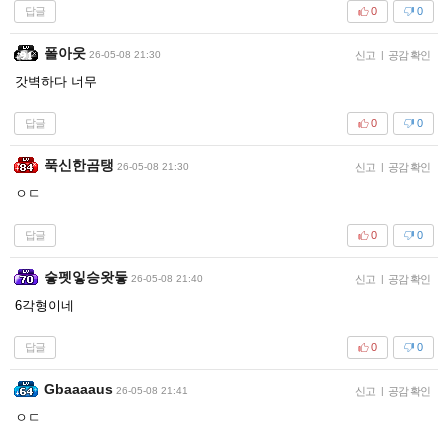
답글
0
0
폴아웃
26-05-08 21:30
신고
|
공감 확인
갓벽하다 너무
답글
0
0
푹신한곰탱
26-05-08 21:30
신고
|
공감 확인
ㅇㄷ
답글
0
0
슿펫잏승왓듷
26-05-08 21:40
신고
|
공감 확인
6각형이네
답글
0
0
Gbaaaaus
26-05-08 21:41
신고
|
공감 확인
ㅇㄷ