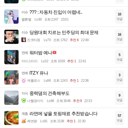
??? : 자동차 진입이 어렵네..
이슈
10
댓글
꿻뻵뗗
Lv.90
조회 2247
23:01
당원대회 치르는 민주당의 최대 문제
이슈
16
댓글
진겟타원
Lv.70
조회 1782
추천 6
22:49
워터밤 예나
연예
5
댓글
아이스티이
Lv.32
조회 1038
추천 1
22:41
ITZY 유나
연예
3
댓글
케를로스
Lv.86
조회 1243
추천 1
22:36
중력댐의 건축해부도
지식
9
댓글
너빨갱이지
Lv.86
조회 3046
추천 9
22:33
라면에 넣을 토핑재료 추천받습니다
계층
57
댓글
쾌변왕
Lv.91
조회 2138
추천 1
22:30