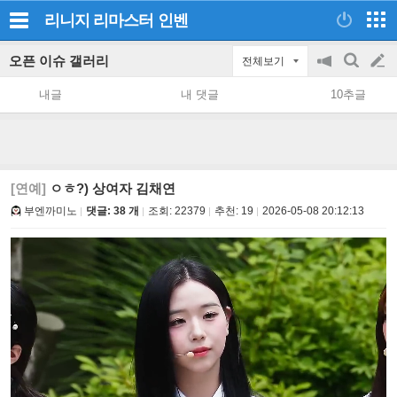
리니지 리마스터
인벤
오픈 이슈 갤러리
전체보기
공
검
글
지
색
내글
내 댓글
10추글
on/off
쓰
기
[연예]
ㅇㅎ?) 상여자 김채연
부엔까미노
댓글: 38 개
조회:
22379
추천:
19
2026-05-08 20:12:13