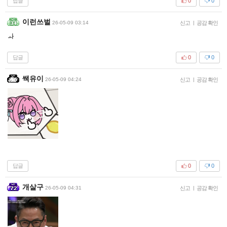
답글
0
0
이런쓰벌
26-05-09 03:14
신고
|
공감 확인
ㅘ
답글
0
0
쌕유이
26-05-09 04:24
신고
|
공감 확인
답글
0
0
개살구
26-05-09 04:31
신고
|
공감 확인