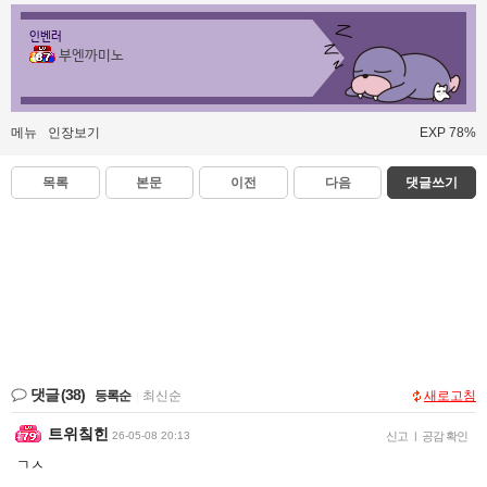
인벤러
부엔까미노
메뉴
인장보기
EXP 78%
목록
본문
이전
다음
댓글쓰기
댓글
(38)
등록순
|
최신순
새로고침
트위칰힌
26-05-08 20:13
신고
|
공감 확인
ㄱㅅ