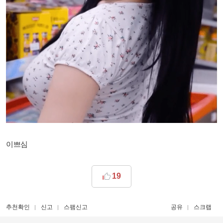
이쁘심
19
추천확인
신고
스팸신고
공유
스크랩