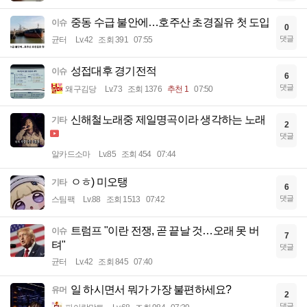
중동 수급 불안에…호주산 초경질유 첫 도입
이슈
0
댓글
균터
Lv.42
조회 391
07:55
성접대후 경기전적
이슈
6
댓글
왜구김당
Lv.73
조회 1376
추천 1
07:50
신해철노래중 제일명곡이라 생각하는 노래
기타
2
댓글
알카드소마
Lv.85
조회 454
07:44
ㅇㅎ) 미오탱
기타
6
댓글
스팀팩
Lv.88
조회 1513
07:42
트럼프 "이란 전쟁, 곧 끝날 것…오래 못 버
이슈
7
텨"
댓글
균터
Lv.42
조회 845
07:40
일 하시면서 뭐가 가장 불편하세요?
유머
2
댓글