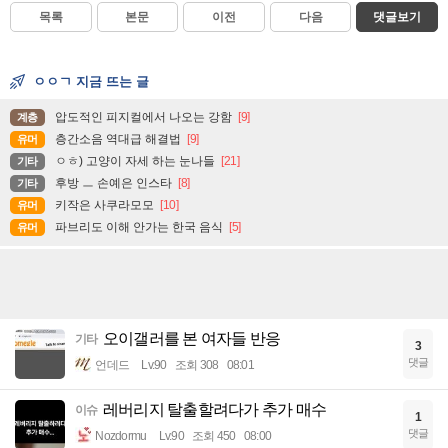
목록
본문
이전
다음
댓글보기
ㅇㅇㄱ 지금 뜨는 글
압도적인 피지컬에서 나오는 강함
[9]
계층
층간소음 역대급 해결법
[9]
유머
ㅇㅎ) 고양이 자세 하는 눈나들
[21]
기타
후방 ㅡ 손예은 인스타
[8]
기타
키작은 사쿠라모모
[10]
유머
파브리도 이해 안가는 한국 음식
[5]
유머
오이갤러를 본 여자들 반응
기타
3
댓글
언데드
Lv.90
조회 308
08:01
레버리지 탈출할려다가 추가 매수
이슈
1
댓글
Nozdormu
Lv.90
조회 450
08:00