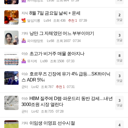
파아랑망토
Lv.68
조회 984
07:39
8월 7일 금요일 날씨 + 운세
지식
2
댓글
달섭지롱
Lv.94
조회 436
추천 1
07:39
낭만 그 자체였던 어느 부부이야기
기타
3
댓글
파아랑망토
Lv.68
조회 1607
07:34
초고가 비거주 매물 쏟아지나
이슈
8
댓글
뮤지케
Lv.99
조회 1508
07:33
호르무즈 긴장에 유가 4% 급등…SK하이닉
이슈
3
스 ADR 5%↓
댓글
균터
Lv.42
조회 787
추천 1
07:31
HBM 질주에 D램·파운드리 동반 강세…내년
이슈
3
3000조원 시장 열린다
댓글
균터
Lv.42
조회 735
07:28
이임생 이영표 선수시절
기타
4