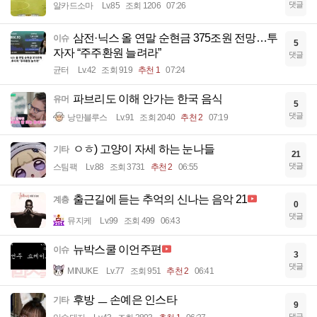
댓글
알카드소마
Lv.85
조회 1206
07:26
삼전·닉스 올 연말 순현금 375조원 전망…투
이슈
5
자자 “주주환원 늘려라”
댓글
균터
Lv.42
조회 919
추천 1
07:24
파브리도 이해 안가는 한국 음식
유머
5
댓글
낭만블루스
Lv.91
조회 2040
추천 2
07:19
ㅇㅎ) 고양이 자세 하는 눈나들
기타
21
댓글
스팀팩
Lv.88
조회 3731
추천 2
06:55
출근길에 듣는 추억의 신나는 음악 21
계층
0
댓글
뮤지케
Lv.99
조회 499
06:43
뉴박스쿨 이언주편
이슈
3
댓글
MINUKE
Lv.77
조회 951
추천 2
06:41
후방 ㅡ 손예은 인스타
기타
9
댓글