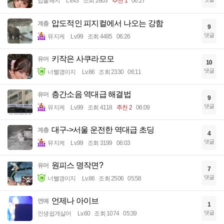
입술돼지
Lv.43
조회 2803
추천 1
06:27
압도적인 피지컬에서 나오는 강함
계층
9
댓글
뮤지케
Lv.99
조회 4485
06:26
키작은 사쿠라모모
유머
10
댓글
너빨갱이지
Lv.86
조회 2330
06:11
층간소음 역대급 해결법
유머
9
댓글
뮤지케
Lv.99
조회 4118
추천 2
06:09
대구->서울 운전한 역대급 초딩
계층
4
댓글
뮤지케
Lv.99
조회 3199
06:03
원피스 명작면?
유머
7
댓글
너빨갱이지
Lv.86
조회 2506
05:58
언제나 아이브
연예
1
댓글
인생쉽게살어
Lv.60
조회 1074
05:39