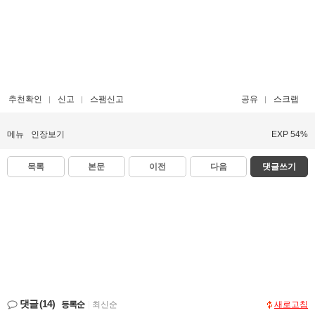
추천확인
신고
스팸신고
공유
스크랩
메뉴
인장보기
EXP 54%
목록
본문
이전
다음
댓글쓰기
댓글
(14)
등록순
|
최신순
새로고침