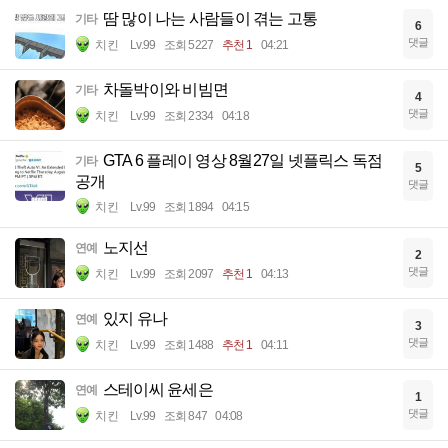
땀 많이 나는 사람들이 겪는 고통
기타
6
댓글
치킨
Lv.99
조회 5227
추천 1
04:21
차돌박이와 비빔면
기타
4
댓글
치킨
Lv.99
조회 2334
04:18
GTA 6 플레이 영상 8월27일 넷플릭스 독점
기타
5
공개
댓글
치킨
Lv.99
조회 1894
04:15
노지선
연예
2
댓글
치킨
Lv.99
조회 2097
추천 1
04:13
있지 유나
연예
3
댓글
치킨
Lv.99
조회 1488
추천 1
04:11
스테이씨 윤세은
연예
1
댓글
치킨
Lv.99
조회 847
04:08