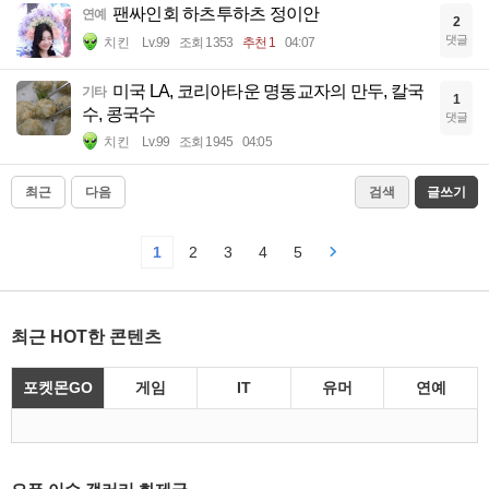
팬싸인회 하츠투하츠 정이안
연예
2
댓글
치킨
Lv.99
조회 1353
추천 1
04:07
미국 LA, 코리아타운 명동교자의 만두, 칼국
기타
1
수, 콩국수
댓글
치킨
Lv.99
조회 1945
04:05
최근
다음
검색
글쓰기
1
2
3
4
5
최근 HOT한 콘텐츠
포켓몬GO
게임
IT
유머
연예