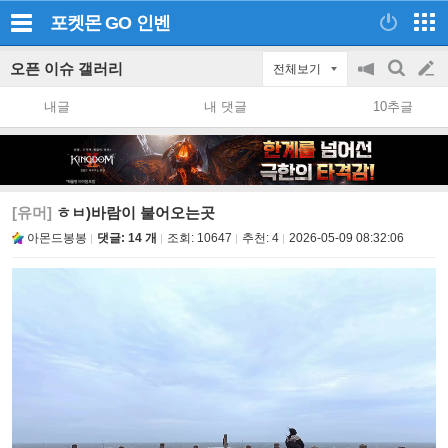
포켓몬 GO
인벤
오픈 이슈 갤러리
전체보기
공
검
글
지
색
내글
내 댓글
10추글
on/off
쓰
기
[유머]
ㅎㅂ)바람이 불어오는곳
아몬드봉봉
댓글: 14 개
조회:
10647
추천:
4
2026-05-09 08:32:06