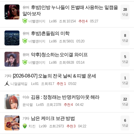
후방)인방 누나들이 돈벌때 사용하는 밑캠을
유머
28
알아보자
댓글
너빨갱이지
Lv.86
조회 10154
추천 4
05:27
후방)흔들림의 미학
유머
8
댓글
너빨갱이지
Lv.86
조회 5801
05:20
약후)청소하는오이갤 와이프
유머
5
댓글
너빨갱이지
Lv.86
조회 6928
05:14
[2026-08-07] 오늘의 전국 날씨 & 띠별 운세
기타
1
댓글
니얼굴제길
Lv.81
조회 817
추천 1
05:02
김용 : 정청래는 반명커밍아웃 해라
이슈
22
댓글
윤석렬
Lv.65
조회 2378
추천 4
04:42
남은 케이크 보관 방법
기타
6
댓글
치킨
Lv.99
조회 2973
추천 3
04:22