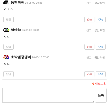
동행복권
26-05-09 20:49
신고
|
공감 확인
ㅇㅅㅇ
답글
0
0
Ah64e
26-05-09 23:01
신고
|
공감 확인
ㅇㄷ
답글
0
0
호박벌궁뎅이
26-05-10 07:05
신고
|
공감 확인
ㅇㄷ
답글
0
0
새로고침
등록