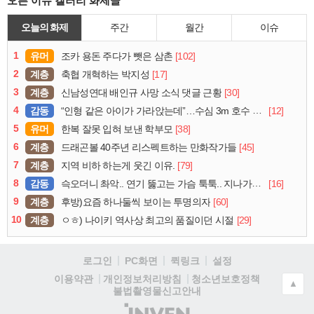
오픈 이슈 갤러리 화제글
오늘의 화제
주간
월간
이슈
1
유머
[102]
조카 용돈 주다가 뺏은 삼촌
2
계층
[17]
축협 개혁하는 박지성
3
계층
[30]
신남성연대 배인규 사망 소식 댓글 근황
4
감동
[12]
“인형 같은 아이가 가라앉는데”…수심 3m 호수 뛰어든 60대 의인
5
유머
[38]
한복 잘못 입혀 보낸 학부모
6
계층
[45]
드래곤볼 40주년 리스펙트하는 만화작가들
7
계층
[79]
지역 비하 하는게 웃긴 이유.
8
감동
[16]
슥오더니 촤악.. 연기 뚫고는 가슴 툭툭.. 지나가던 아재의 정체
9
계층
[60]
후방)요즘 하나둘씩 보이는 투명의자
10
계층
[29]
ㅇㅎ) 나이키 역사상 최고의 품질이던 시절
로그인
PC화면
퀵링크
설정
청소년보호정책
이용약관
개인정보처리방침
▲
불법촬영물신고안내
(주)