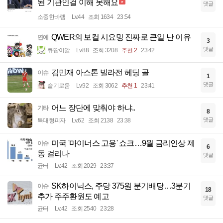
된 기관인걸 이해 못해요
댓글
소중한바램
Lv.44
조회 1634
23:54
QWER의 보컬 시요밍 진짜로 큰일 난 이유
연예
3
댓글
큐땁이알
Lv.88
조회 3208
추천 2
23:42
김민재 아스톤 빌라전 헤딩 골
이슈
1
댓글
슬기로움
Lv.92
조회 3062
추천 1
23:41
어느 장단에 맞춰야 하냐..
기타
8
댓글
특대형피자
Lv.62
조회 2138
23:38
미국 '마이너스 고용' 쇼크…9월 금리인상 제
이슈
6
동 걸리나
댓글
균터
Lv.42
조회 2029
23:37
SK하이닉스, 주당 375원 분기배당…3분기
이슈
18
추가 주주환원도 예고
댓글
균터
Lv.42
조회 2540
23:28