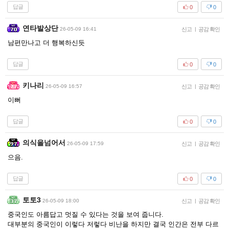
답글
0
0
연타발상단
26-05-09 16:41
신고
|
공감 확인
남편만나고 더 행복하신듯
답글
0
0
키나리
26-05-09 16:57
신고
|
공감 확인
이뻐
답글
0
0
의식을넘어서
26-05-09 17:59
신고
|
공감 확인
으음.
답글
0
0
토토3
26-05-09 18:00
신고
|
공감 확인
중국인도 아름답고 멋질 수 있다는 것을 보여 줍니다.
대부분의 중국인이 이렇다 저렇다 비난을 하지만 결국 인간은 전부 다르