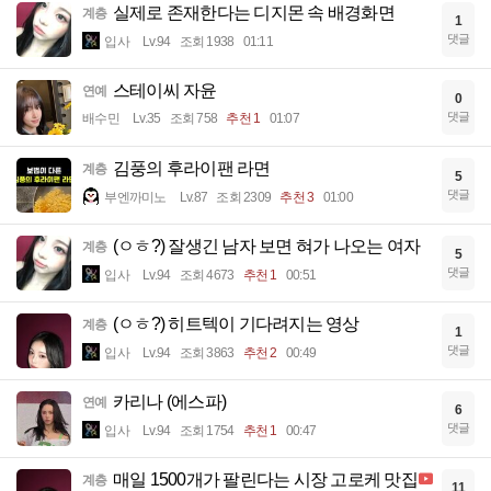
실제로 존재한다는 디지몬 속 배경화면
계층
1
댓글
입사
Lv.94
조회 1938
01:11
스테이씨 자윤
연예
0
댓글
배수민
Lv.35
조회 758
추천 1
01:07
김풍의 후라이팬 라면
계층
5
댓글
부엔까미노
Lv.87
조회 2309
추천 3
01:00
(ㅇㅎ?) 잘생긴 남자 보면 혀가 나오는 여자
계층
5
댓글
입사
Lv.94
조회 4673
추천 1
00:51
(ㅇㅎ?) 히트텍이 기다려지는 영상
계층
1
댓글
입사
Lv.94
조회 3863
추천 2
00:49
카리나 (에스파)
연예
6
댓글
입사
Lv.94
조회 1754
추천 1
00:47
매일 1500개가 팔린다는 시장 고로케 맛집
계층
11