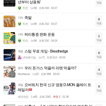
년부터 상용화'
댓글
치킨
Lv.99
조회 383
04:27
족발
기타
0
댓글
치킨
Lv.99
조회 262
04:27
허리통증 완화 운동
기타
1
댓글
치킨
Lv.99
조회 392
04:24
스팀 무료 게임 - Breathedge
게임
0
댓글
년만에가입
Lv.71
조회 510
04:03
우리 돈가스 먹을까 라멘 먹을까?
유머
4
댓글
Neuhauus
Lv.20
조회 999
03:40
오버워치 한국 신규 영웅 D.MON 플레이 트
게임
9
레일러
댓글
세프라딘
Lv.85
조회 1561
추천 1
01:38