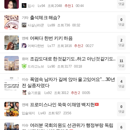
댓글
입사
Lv.94
조회 2048
추천 1
00:44
출석체크 해슴?
기타
0
댓글
사실난라쿤
Lv.89
조회 736
00:32
어쩌다 한번 키키 하음
연예
2
댓글
어쩌다한번
Lv.77
조회 1816
추천 2
00:27
조감도대로 한것같기도..하고 아닌것같기도..
유머
11
댓글
드라고노브
Lv.90
조회 3177
00:18
폭염속 남자가 길에 앉아 울고있어요”…30년
이슈
4
전 실종자였다
댓글
슬기로움
Lv.92
조회 3012
추천 2
00:05
프로미스나인 쑥쑥 이채영 백지헌
연예
0
댓글
입술돼지
Lv.43
조회 927
23:56
여러분 국회의원도 선관위가 행정부랑 독립
이슈
6