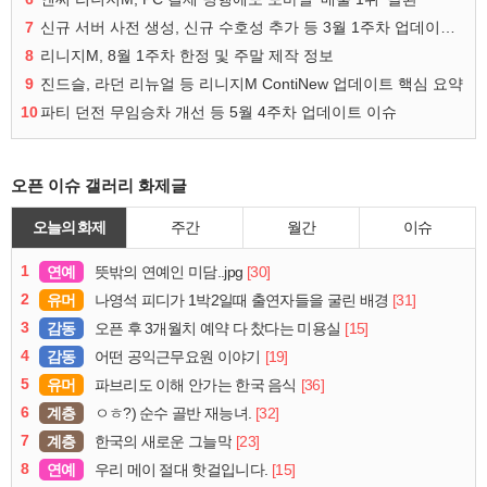
7
신규 서버 사전 생성, 신규 수호성 추가 등 3월 1주차 업데이트 이슈
8
리니지M, 8월 1주차 한정 및 주말 제작 정보
9
진드슬, 라던 리뉴얼 등 리니지M ContiNew 업데이트 핵심 요약
10
파티 던전 무임승차 개선 등 5월 4주차 업데이트 이슈
오픈 이슈 갤러리 화제글
오늘의 화제
주간
월간
이슈
1
연예
[30]
뜻밖의 연예인 미담..jpg
2
유머
[31]
나영석 피디가 1박2일때 출연자들을 굴린 배경
3
감동
[15]
오픈 후 3개월치 예약 다 찼다는 미용실
4
감동
[19]
어떤 공익근무요원 이야기
5
유머
[36]
파브리도 이해 안가는 한국 음식
6
계층
[32]
ㅇㅎ?) 순수 골반 재능녀.
7
계층
[23]
한국의 새로운 그늘막
8
연예
[15]
우리 메이 절대 핫걸입니다.