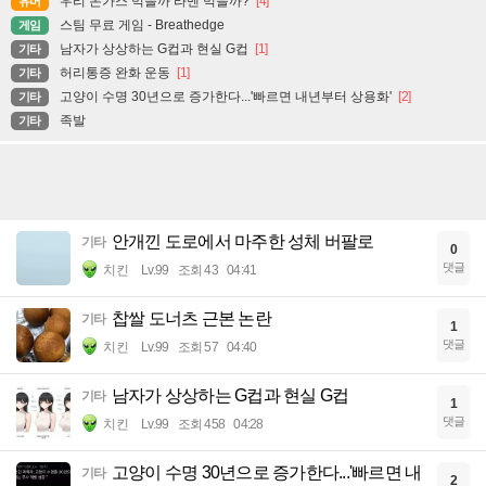
우리 돈가스 먹을까 라멘 먹을까?
[4]
유머
스팀 무료 게임 - Breathedge
게임
남자가 상상하는 G컵과 현실 G컵
[1]
기타
허리통증 완화 운동
[1]
기타
고양이 수명 30년으로 증가한다...'빠르면 내년부터 상용화'
[2]
기타
족발
기타
안개낀 도로에서 마주한 성체 버팔로
기타
0
댓글
치킨
Lv.99
조회 43
04:41
찹쌀 도너츠 근본 논란
기타
1
댓글
치킨
Lv.99
조회 57
04:40
남자가 상상하는 G컵과 현실 G컵
기타
1
댓글
치킨
Lv.99
조회 458
04:28
고양이 수명 30년으로 증가한다...'빠르면 내
기타
2