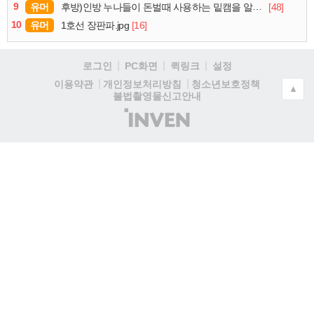
9
유머
[48]
후방)인방 누나들이 돈벌때 사용하는 밑캠을 알아보자
10
유머
[16]
1호선 장판파.jpg
로그인
PC화면
퀵링크
설정
청소년보호정책
이용약관
개인정보처리방침
▲
불법촬영물신고안내
(주)
인
벤