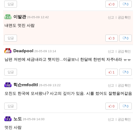
답글
0
0
이발관
26-05-09 12:42
신고
|
공감 확인
내면도 멋진 사람
답글
3
0
Deadpool
26-05-09 13:14
신고
|
공감 확인
남편 저번에 세금내라고 햇지만...이글보니 한달에 한번씩 자주내라 ㅠㅠ
답글
1
0
힉슨rmfodltl
26-05-09 13:22
신고
|
공감 확인
모친도 한국에 모셔왔나? 사고의 깊이가 있음. 시를 썼어도 잘했을꺼같음
답글
0
0
노도
26-05-09 14:00
신고
|
공감 확인
멋진 사람