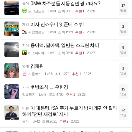
BMW 차주분들 시동걸면 광고떠요?
유머
17
댓글
드라고노브
Lv.90
조회 3661
추천 1
23:28
이자 진죠우니 잇폰메 쇼부!
게임
2
댓글
사랑방손님
Lv.90
조회 1569
추천 2
23:28
용아맥, 짭아맥, 일반관 스크린 차이
지식
8
댓글
히스파니에
Lv.91
조회 2896
추천 1
23:27
김채원
연예
1
댓글
케를로스
Lv.86
조회 1271
추천 1
23:25
후방조심 ㅡ 우한경
기타
15
댓글
입술돼지
Lv.43
조회 4760
추천 2
23:23
이 대통령, ISA·주가 누르기 방지 개편안 질타
이슈
22
하며 “전면 재검토” 지시
댓글
균터
Lv.42
조회 2621
추천 9
23:22