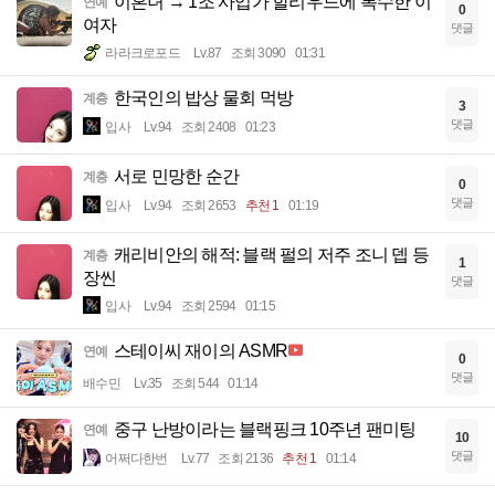
이혼녀 → 1조 사업가 할리우드에 복수한 이
연예
0
여자
댓글
라라크로포드
Lv.87
조회 3090
01:31
한국인의 밥상 물회 먹방
계층
3
댓글
입사
Lv.94
조회 2408
01:23
서로 민망한 순간
계층
0
댓글
입사
Lv.94
조회 2653
추천 1
01:19
캐리비안의 해적: 블랙 펄의 저주 조니 뎁 등
계층
1
장씬
댓글
입사
Lv.94
조회 2594
01:15
스테이씨 재이의 ASMR
연예
0
댓글
배수민
Lv.35
조회 544
01:14
중구 난방이라는 블랙핑크 10주년 팬미팅
연예
10
댓글
어쩌다한번
Lv.77
조회 2136
추천 1
01:14