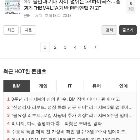
'불안과 기대 사이' 널뛰는 SK하이닉스…증
이슈
8
권가 "HBM4·LTA 기반 펀터멘털 견고"
댓글
균터
Lv.42
조회 1325
23:18
최근
다음
검색
글쓰기
1
2
3
4
5
최근 HOT한 콘텐츠
린M
게임
IT
유머
연예
1
9주년 리니지M의 신의 한 수, BM 장비 아데나 판매 예고
2
"신성검사 리부트, 성장 특화 신규 서버" 리니지M 3월 업데이트 예고
3
"불요정 리부트, 로컬 사냥터 추가 예정" 리니지M 9주년 업데이트 예고
4
리니지, 다시 증명하다 ② - 되찾은 모바일 왕좌
5
수호석 특별 제작 전 가성비 확인 필수! 3월 2주차 업데이트 이슈
6
엔씨 리니지M, PC 결제 병행에도 모바일 '매출 1위' 탈환