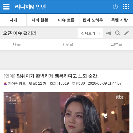
리니지M
인벤
자게
서버 현황
이슈 토론
팁과 노하우
득템 자랑
오픈 이슈 갤러리
전체보기
공
검
글
지
색
내글
내 댓글
10추글
on/off
쓰
기
[연예]
탕웨이가 완벽하게 행복하다고 느낀 순간
파아랑망토
댓글: 11 개
조회:
15619
추천:
30
2026-05-09 11:44:07