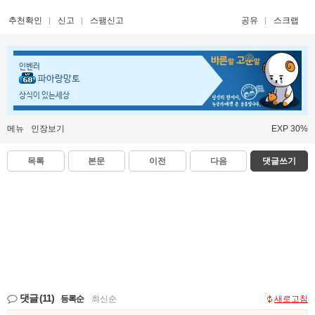
추천확인
신고
스팸신고
공유
스크랩
인벤러
파아랑망토
상식이 있는세상
메뉴
인장보기
EXP 30%
목록
본문
이전
다음
댓글쓰기
댓글
(11)
등록순
|
최신순
새로고침