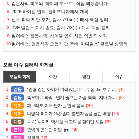
5
검은사막 최초의 '하이퍼 부스트', 직접 해봤습니다
6
2026 하이델 연회, 캘리포니아에서 개최
7
신규 피의 제단 추가, 검사 7/15(수) 패치 핵심 정리
8
PVE 밸런스 패치 종료, 검사 7/8(수) 패치 핵심 정리
9
펄어비스 검은사막, 하이델 연회 사전 이벤트 시작
10
펄어비스, 검은사막 모험가 팬 무비 '마디걸스' 글로벌 상영회 개최
오픈 이슈 갤러리 화제글
오늘의 화제
주간
월간
이슈
1
감동
[16]
“인형 같은 아이가 가라앉는데”…수심 3m 호수 뛰어든 60대 의인
2
감동
[22]
슥오더니 촤악.. 연기 뚫고는 가슴 툭툭.. 지나가던 아재의 정체
3
유머
[26]
파브리도 이해 안가는 한국 음식
4
유머
[18]
나영석 피디가 1박2일때 출연자들을 굴린 배경
5
계층
[39]
ㅇㅎ) 나이키 역사상 최고의 품질이던 시절
6
연예
[24]
뜻밖의 연예인 미담..jpg
7
연예
[12]
김채원