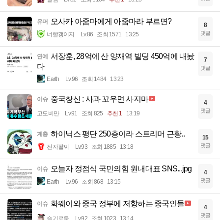
오사카 아줌마에게 아줌마라 부르면?
유머
8
댓글
너빨갱이지
Lv.86
조회 1571
13:25
서장훈, 28억에 산 양재역 빌딩 450억에 내놨
연예
7
다
댓글
Earth
Lv.96
조회 1484
13:23
중국창신 : 사과 꼬우면 사지마
이슈
4
댓글
고도비만
Lv.91
조회 825
추천 1
13:19
하이닉스 평단 250층이라 스트리머 근황..
계층
15
댓글
전자팔찌
Lv.93
조회 1885
13:18
오늘자 정점식 국민의힘 원내대표 SNS...jpg
이슈
4
댓글
Earth
Lv.96
조회 868
13:15
화웨이와 중국 정부에 저항하는 중국인들
이슈
4
댓글
슬기로움
Lv.92
조회 1023
13:14