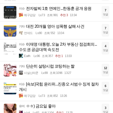
전자발찌 1호 연예인...한동훈 공개 응원
이슈
7
댓글
왜구김당
Lv.73
조회 991
추천 3
13:34
대전 20개월 영아 성폭행 살해 사건
기타
7
댓글
언데드
Lv.90
조회 552
13:34
이재명 대통령, 오늘 2차 부동산 점검회의...
이슈
4
수도권 공급대책 속도전
댓글
Earth
Lv.96
조회 357
추천 1
13:33
단순히 설탕시럽 코팅하는 짤
기타
12
댓글
사실난라쿤
Lv.89
조회 1096
13:27
[속보]국힘 윤리위...진종오 서범수 징계 절차
이슈
6
개시
댓글
왜구김당
Lv.73
조회 852
13:26
ㅇㅎ) 금요일 좋아
유머
3
댓글
닐냄
Lv.82
조회 1104
추천 1
13:25