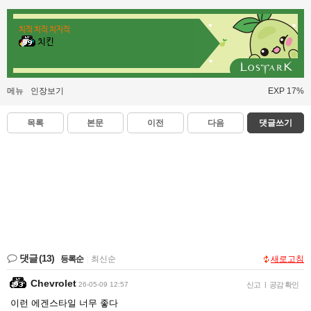
치직 치직 치지직
치킨
메뉴
인장보기
EXP 17%
목록
본문
이전
다음
댓글쓰기
댓글
(13)
등록순
|
최신순
새로고침
Chevrolet
26-05-09 12:57
신고
|
공감 확인
이런 에겐스타일 너무 좋다