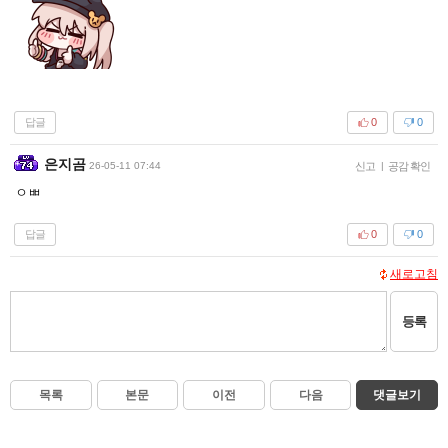
답글
0
0
은지곰
26-05-11 07:44
신고
|
공감 확인
ㅇㅃ
답글
0
0
새로고침
등록
목록
본문
이전
다음
댓글보기