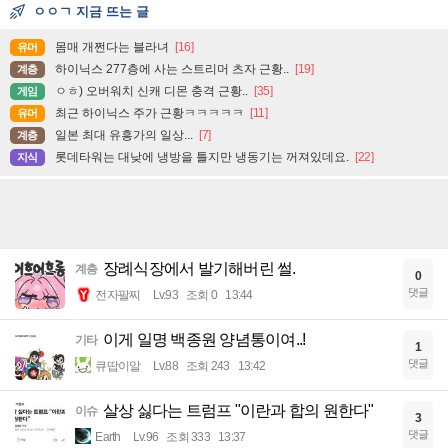
ㅇㅇㄱ 지금 뜨는 글
몸매 개쩐다는 블라녀
[16]
유머
하이닉스 277층에 사는 스트리머 츠자 근황..
[19]
계층
ㅇㅎ) 오버워치 신캐 디몬 충격 근황..
[35]
게임
최근 하이닉스 주가 근황ㅋㅋㅋㅋㅋ
[11]
유머
일본 최대 유흥가의 일상...
[7]
계층
롯데타워는 대낮에 냉방을 틀지만 냉동기는 꺼져있데요.
[22]
지식
장례식장에서 발기해버린 썰.
계층
0
댓글
전자팔찌
Lv.93
조회 0
13:44
이게 일명 백종원 양념통이여..!
기타
1
댓글
큐땁이알
Lv.88
조회 243
13:42
살상 싫다는 트럼프 "이란과 합의 원한다"
이슈
3
댓글
Earth
Lv.96
조회 333
13:37