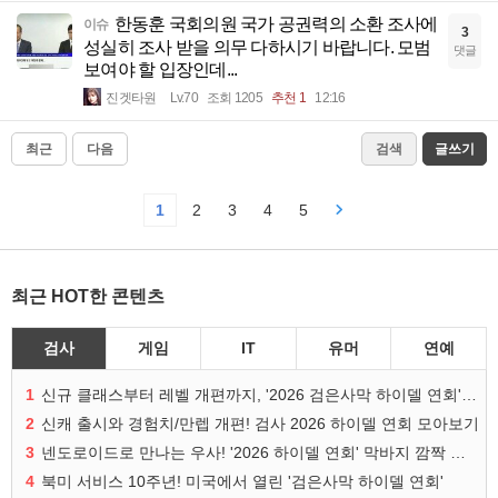
한동훈 국회의원 국가 공권력의 소환 조사에
이슈
3
성실히 조사 받을 의무 다하시기 바랍니다. 모범
댓글
보여야 할 입장인데...
진겟타원
Lv.70
조회 1205
추천 1
12:16
최근
다음
검색
글쓰기
1
2
3
4
5
최근 HOT한 콘텐츠
검사
게임
IT
유머
연예
1
신규 클래스부터 레벨 개편까지, '2026 검은사막 하이델 연회' 총정리
2
신캐 출시와 경험치/만렙 개편! 검사 2026 하이델 연회 모아보기
3
넨도로이드로 만나는 우사! '2026 하이델 연회' 막바지 깜짝 공개
4
북미 서비스 10주년! 미국에서 열린 '검은사막 하이델 연회'