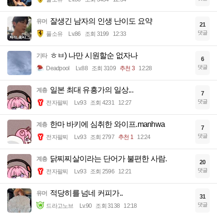
잘생긴 남자의 인생 난이도 요약
유머
21
댓글
풀소유
Lv.86
조회 3199
12:33
ㅎㅂ) 나만 시원할순 없자나
기타
6
댓글
Deadpool
Lv.88
조회 3109
추천 3
12:28
일본 최대 유흥가의 일상...
계층
7
댓글
전자팔찌
Lv.93
조회 4231
12:27
한마 바키에 심취한 와이프.manhwa
계층
7
댓글
전자팔찌
Lv.93
조회 2797
추천 1
12:24
닭찌찌살이라는 단어가 불편한 사람.
계층
20
댓글
전자팔찌
Lv.93
조회 2596
12:21
적당히를 넘네 커피가..
유머
31
댓글
드라고노브
Lv.90
조회 3138
12:18