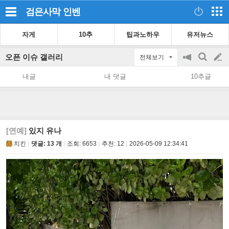
검은사막
인벤
자게
10추
팁과노하우
유저뉴스
오픈 이슈 갤러리
전체보기
공
검
글
지
색
내글
내 댓글
10추글
on/off
쓰
기
[연예]
있지 유나
치킨
댓글: 13 개
조회:
6653
추천:
12
2026-05-09 12:34:41