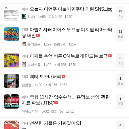
오늘자 이언주 더불어민주당 의원 SNS...jpg
이슈
19
댓글
Earth
Lv.96
조회 1456
12:59
마법기사 레이어스 오프닝 디지털 리마스터
기타
11
링 버전
댓글
슬기로움
Lv.92
조회 776
12:57
아재들 추억 버튼 ON 누르게 만드는 브금
기타
6
댓글
슬기로움
Lv.92
조회 688
12:54
삐삐 보조배터리
계층
1
댓글
꿻뻵뗗
Lv.90
조회 866
12:53
축협 11시간 압수수색…'홍명보 선임' 관련
이슈
1
자료 확보 / JTBC
댓글
아이스티이
Lv.32
조회 753
12:51
선선한 가을은 가짜였어요!
기타
4