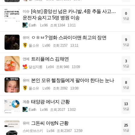
[속보] 중앙선 넘은 카니발, 4중 추돌 사고…
이슈
0
운전자 숨지고 5명 병원 이송
댓글
Earth
Lv.96
조회 1384
13:11
ㅇㅎㅂ? 영화 스파이더맨 최고의 장면
유머
9
댓글
풀소유
Lv.86
조회 2157
13:11
트리플에스 김채연
연예
3
댓글
달섭지롱
Lv.94
조회 946
13:09
본인 모유 헬창들에게 팔아야 한다는 눈나
유머
8
댓글
풀소유
Lv.86
조회 2092
13:08
태양광 에너지 근황
계층
13
댓글
Earth
Lv.96
조회 2027
13:02
그돈씨 아방N 근황
유머
25
댓글
스바로브스키
Lv.84
조회 2367
12:59