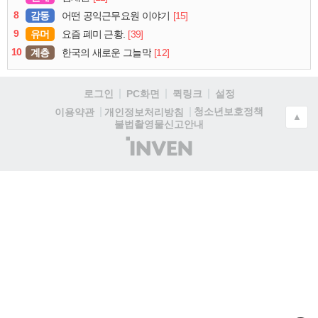
8
감동
[15]
어떤 공익근무요원 이야기
9
유머
[39]
요즘 폐미 근황.
10
계층
[12]
한국의 새로운 그늘막
로그인
PC화면
퀵링크
설정
청소년보호정책
이용약관
개인정보처리방침
▲
불법촬영물신고안내
(주)
인
벤