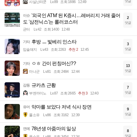
댓글
사실난라쿤
Lv.89
조회 1886
12:49
'외국인 ATM' 된 K증시…레버리지 거래 줄어
이슈
2
도 '삼전닉스'는 롤러코스터
댓글
균터
Lv.42
조회 1400
12:48
후방 ㅡ 빛베리 인스타
기타
3
댓글
입술돼지
Lv.43
조회 2263
추천 2
12:45
ㅇㅎ 간이 펀칭머신??
기타
13
댓글
마나군
Lv.81
조회 2484
12:44
규카츠 근황
감동
7
댓글
부엔까미노
Lv.87
조회 2665
추천 3
12:40
악마를 보았다 저녁 식사 장면
유머
9
댓글
풀소유
Lv.86
조회 3162
12:39
78년생 아줌마의 일상
연예
8
댓글
풀소유
Lv.86
조회 3454
12:34