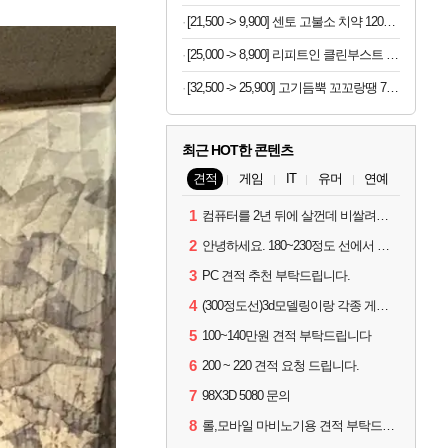
[21,500 -> 9,900] 센토 고불소 치약 120g x 4개
[25,000 -> 8,900] 리피트인 클린부스트 주방세제 1L x 2개
[32,500 -> 25,900] 고기듬뿍 꼬꼬랑땡 700g x 3개
최근 HOT한 콘텐츠
견적
게임
IT
유머
연예
1
컴퓨터를 2년 뒤에 살껀데 비쌀려나요...?
2
안녕하세요. 180~230정도 선에서 잡고싶습니다.
3
PC 견적 추천 부탁드립니다.
4
(300정도선)3d모델링이랑 각종 게임을 하는데 견적부탁드립니다!300정도선
5
100~140만원 견적 부탁드립니다
6
200 ~ 220 견적 요청 드립니다.
7
98X3D 5080 문의
8
롤,모바일 마비노기용 견적 부탁드립니다(예산150으로 수정)