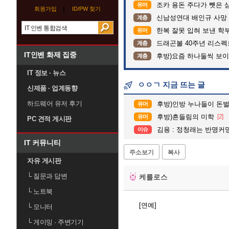
조카 용돈 주다가 뺏은 
유머
회원가입
ID/PW 찾기
신남성연대 배인규 사망 
계층
한복 잘못 입혀 보낸 학
유머
드래곤볼 40주년 리스
계층
IT인벤 화제 집중
후방)요즘 하나둘씩 보
계층
IT 정보 · 뉴스
ㅇㅇㄱ 지금 뜨는 글
신제품 · 업계동향
하드웨어 유저 후기
후방)인방 누나들이 돈벌때 
유머
후방)흔들림의 미학
[2]
유머
PC 견적 게시판
김용 : 정청래는 반명커
이슈
IT 커뮤니티
주소보기
복사
자유 게시판
└
질문과 답변
케를로스
└
노트북
[연예]
└
모니터
└
게이밍 · 주변기기