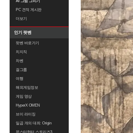
AI 그림 그리기
PC 견적 게시판
더보기
인기 팟벤
팟벤 바로가기
치지직
차벤
걸그룹
여행
해외게임정보
게임 영상
HyperX OMEN
브이 라이징
일곱 개의 대죄: Origin
몬스터헌터 스토리즈3