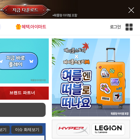
혜택.아이마트
로그인
인
벤
전
체
사
이
트
맵
브랜드 파트너
보기
이슈 화제보기