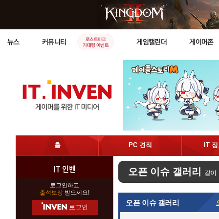
로스트아크
뉴스
커뮤니티
게임캘린더
게이머존
기대평 이벤트
홈
PC 견적
IT 
IT 인벤
오픈 이슈 갤러리
같이
로그인하고
출석보상
받으세요!
오픈 이슈 갤러리
로그인