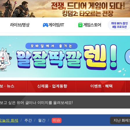
X
최대 90% 할인
라이브/영상
게이밍/IT
게임스토어
8월 프로모션
정보 · 뉴스
신제품 · 업계동향
이벤트 · 혜택
 보고 싶은 유머 글이나 이미지를 올려보세요!
오늘의 화제
주간
월간
이슈
지난 화제