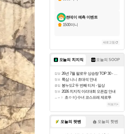
썬데이 예측 이벤트
1500이니
새로고침
오늘의 치지직
오늘의 SOOP
26년 7월 팔로우 상승량 TOP 30 - 월간 치지직
잡담
룩삼 니니 초대석 안내
정보
봉누도2 두 번째 티저 - 일상
클립
2026 치지직 이리대회 오픈컵 안내
정보
초ㅇㅎ) 수녀 코스프레 제로투
ㅗㅜㅑ
더보기+
오늘의 팟벤
오늘의 핫벤