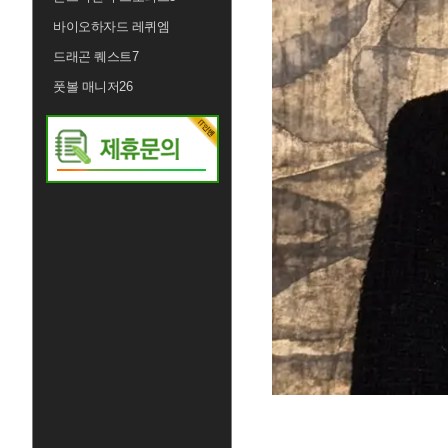
바이오하자드 레퀴엠
드래곤 퀘스트7
풋볼 매니저26