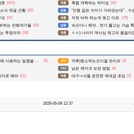
삼촌
[102]
축협 개혁하는 박지성
[16]
계층
소식 댓글 근황
[29]
“인형 같은 아이가 가라앉는데”…수심 3m 호수 뛰
감동
부모
[37]
지역 비하 하는게 웃긴 이유.
[79]
계층
펙트하는 만화작가들
[45]
슥오더니 촤악.. 연기 뚫고는 가슴 툭툭.. 지나가
감동
이는 투명의자
[59]
ㅇㅎ) 나이키 역사상 최고의 품질이
계층
사용하는 밑캠을 알아보자
[9]
약후)청소하는오이갤 와이프
[3]
유머
남은 케이크 보관 방법
[4]
기타
밍아웃 해라
[12]
대구->서울 운전한 역대급 초딩
[2]
계층
2026-05-09 12:37