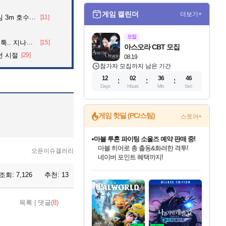
게임 캘린더
더보기+
어든 60대 의인
[11]
모집
던 아재의 정체
[15]
아스오라 CBT 모집
던 시절
[29]
08.19
참가자 모집까지 남은 기간
12
02
36
43
Days
Hours
Min
Sec
게임 핫딜 (PC/스팀)
스토어+
마블 투혼 파이팅 소울즈 예약 판매 중!
마블 히어로 총 출동&화려한 격투!
오픈이슈갤러리
네이버 포인트 혜택까지!
인벤게임즈 8월 특별 할인!
드래곤소드: 어웨이크닝 입점!
문명 7 특별 할인!
귀무자: 검의 길 예약 판매 중!
비스트 오브 리인카네이션 정식 출시!
커세어 코브 출시 기념 할인!
더 렐릭 퍼스트 가디언 정식 출시
베데스다 40주년 기념 할인 중!
캡콤 프렌차이즈 할인 진행 중!
캡콤 일부 상품 상시 할인
스타워즈 은하계 레이서
로블록스 기프트 카드 공식 입점
조회:
7,126
추천:
13
인기 퍼블리셔 모음!
스팀으로 만나는 드래곤소드!
조선&고려 DLC 출시 예정
10% 할인과
게임프릭 신작 IP
해적'섬'을 발전시키자!
설화x하드코어 액션!
베데스다의 명작들을
몬헌, 바하 등 인기 IP를
몬헌 와일즈 & 드래곤즈 도그마2
인벤게임즈에서 10% 추가 적립
Robux를 가장 안전하고
최대 90% 할인가를 만나보세요!
네이버혜택과 함께 만나보세요!
50%할인&추가 적립까지!
이니&베니 혜택까지!
네이버 혜택가와 함께 예약하세요!
할인&네이버혜택으로 만나보세요!
네이버페이 혜택과 만나보세요!
40주년 프로모션으로 만나보세요!
할인가에 만나보세요!
일부 에디션 상시 할인!
혜택으로 예약 판매 중
편안하게 충전하세요
목록
|
댓글(
8
)