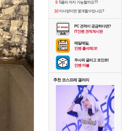
9
5클라 까지 가능할까요??
10
이사양이면 몇개할수있나요?
PC 견적이 궁금하다면?
IT인벤 견적게시판
매일매일,
인벤 출석체크!
주사위 굴리고 포인트!
인벤 마블
추천 코스프레 갤러리