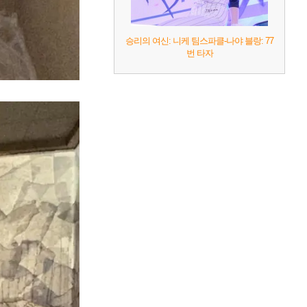
승리의 여신: 니케 팀스파클-나야 블랑: 77
번 타자