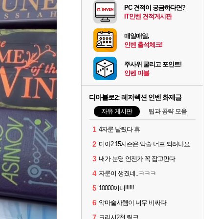
PC 견적이 궁금하다면?
IT인벤 견적게시판
매일매일,
인벤 출석체크!
주사위 굴리고 포인트!
인벤 마블
디아블로2: 레저렉션 인벤 화제글
자유 게시판
팁과 공략 모음
1
4자룬 날렸다 휴
2
디아2 15시즌은 악술 너프 되려나요
3
내가 분명 언젠가 꼭 잡고만다
4
자룬이 생겼네..ㅋㅋㅋ
5
10000이니!!!!!!
6
악마술사템이 너무 비싸다
7
크리시2천 링크