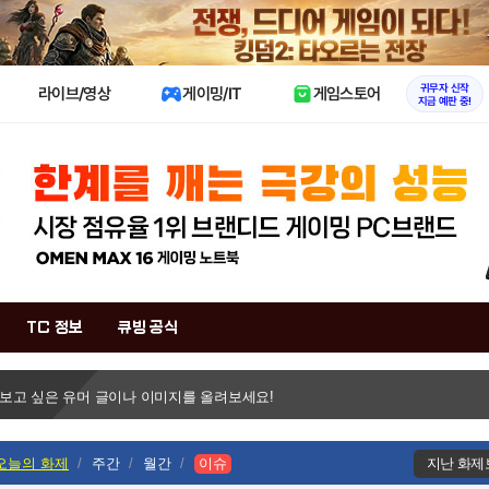
X
귀무자 신작
라이브/영상
게이밍/IT
게임스토어
지금 예판 중!
TC 정보
큐빙 공식
 보고 싶은 유머 글이나 이미지를 올려보세요!
오늘의 화제
주간
월간
이슈
지난 화제