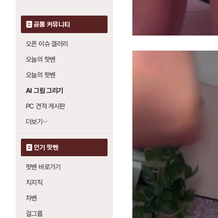
공통 커뮤니티
오픈 이슈 갤러리
오늘의 핫벤
오늘의 팟벤
AI 그림 그리기
PC 견적 게시판
더보기
인기 팟벤
팟벤 바로가기
치지직
차벤
걸그룹