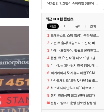
44%할인 인호텔식 슈페리얼 생연어 회필렛, 1kg, 1팩
최근 HOT한 콘텐츠
게임
IT
유머
연예
1
드래곤소드, 스팀 '압긍'…축하 댓글 달고 게임 코드 받자!
2
이번 주 출시! 게임프리크 신작, '비스트 오브 리인카네이션'
3
가레나·포켓페어, ‘팰월드 온라인’ 2026년 출시 예고
4
웹젠, 뮤 IP 신작 '뮤 테오스' 상표권 출원
5
디바 잇는 '오버워치 한국 영웅', 메카 파일럿 디몬 나온다
6
‘아키에이지 S: 자유의 해협’ PC MMORPG로 개발한다
7
카카오게임즈 "오딘 Q 내년 1월 출시, 연기는 없다"
8
차조에 나타난 '니키타', "타르코프 PvE 프레스티지 연내 출시 목표"
9
젠지, 한화생명 잡고 2연패 끊었다
10
전성기 탈수기 운영 선보인 삼성 텔레콤, 3:0 완승