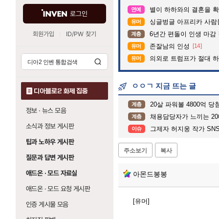
별이 하하와의 결혼을 확
연예
로그인
싱글벙글 아프리카 사람
유머
회원가입
ID/PW 찾기
6년간 편돌이 인생 마감 
계층
존잘남의 인성
[14]
유머
의외로 트럼프가 절대 하
유머
ㅇㅇㄱ 지금 뜨는 글
디아블로2 화제 집중
20살 파워볼 4800억 
계층
정보 · 뉴스 모음
채용담당자가 느끼는 2
계층
소식과 정보 게시판
그제자 허지웅 작가 SNS..
이슈
팁과 노하우 게시판
주소보기
복사
질문과 답변 게시판
애드온 · 모드 자료실
아몬드봉봉
애드온 · 모드 요청 게시판
[유머]
인증 게시물 모음