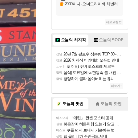
2000이니
·
오너드라이버 차벤러
새로고침
오늘의 치지직
오늘의 SOOP
26년 7월 팔로우 상승량 TOP 30 - 월간 치지직
잡담
2026 치지직 이리대회 오픈컵 안내
정보
초ㅇㅎ) 수녀 코스프레 제로투
ㅗㅜㅑ
삼식) 토요일에 vs한동숙 롤 내전 예정
잡담
청량하게 콜라 쏟아버리는 유니 ㅋㅋㅋ
클립
더보기+
오늘의 팟벤
오늘의 핫벤
「에린」 컨셉 포스터 공개
아스오라
붉은장미 히든처형 있는거 알고 있었음?
실팰
쿠를 먼저 보내서 기습하는 법
비스트
렙 올리니까 주인공도 세네
실팰