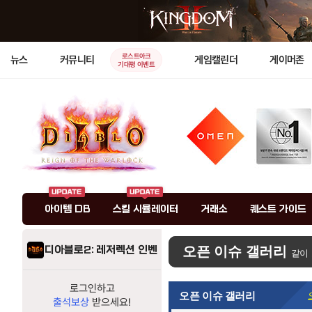
로스트아크
뉴스
커뮤니티
게임캘린더
게이머존
기대평 이벤트
아이템 DB
스킬 시뮬레이터
거래소
퀘스트 가이드
디아블로2: 레저렉션 인벤
오픈 이슈 갤러리
같이
로그인하고
오픈 이슈 갤러리
출석보상
받으세요!