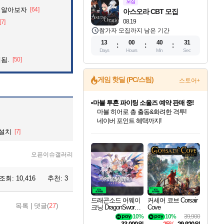
모집
 알아보자
[64]
아스오라 CBT 모집
08.19
[7]
참가자 모집까지 남은 기간
13
00
40
26
Days
Hours
Min
Sec
됨.
[50]
캡콤 프렌차이즈 할인 진행 중!
게임 핫딜 (PC/스팀)
스토어+
몬헌, 바하 등 인기 IP를
할인가에 만나보세요!
캡콤 일부 상품 상시 할인
몬헌 와일즈 & 드래곤즈 도그마2
일부 에디션 상시 할인!
드래곤소드: 어웨이크닝 입점!
문명 7 특별 할인!
귀무자: 검의 길 예약 판매 중!
비스트 오브 리인카네이션 정식 출시!
커세어 코브 출시 기념 할인!
더 렐릭 퍼스트 가디언 정식 출시
베데스다 40주년 기념 할인 중!
마블 투혼 파이팅 소울즈 예약 판매 중!
스타워즈 은하계 레이서
로블록스 기프트 카드 공식 입점
 설치
[7]
스팀으로 만나는 드래곤소드!
조선&고려 DLC 출시 예정
10% 할인과
게임프릭 신작 IP
해적'섬'을 발전시키자!
설화x하드코어 액션!
베데스다의 명작들을
마블 히어로 총 출동&화려한 격투!
인벤게임즈에서 10% 추가 적립
Robux를 가장 안전하고
네이버혜택과 함께 만나보세요!
50%할인&추가 적립까지!
이니&베니 혜택까지!
네이버 혜택가와 함께 예약하세요!
할인&네이버혜택으로 만나보세요!
네이버페이 혜택과 만나보세요!
40주년 프로모션으로 만나보세요!
네이버 포인트 혜택까지!
혜택으로 예약 판매 중
편안하게 충전하세요
오픈이슈갤러리
조회:
10,416
추천:
3
드래곤소드 어웨이
커세어 코브 Corsair
목록
|
댓글(
27
)
크닝 DragonSword A
Cove
wakening
10%
10%
39,900