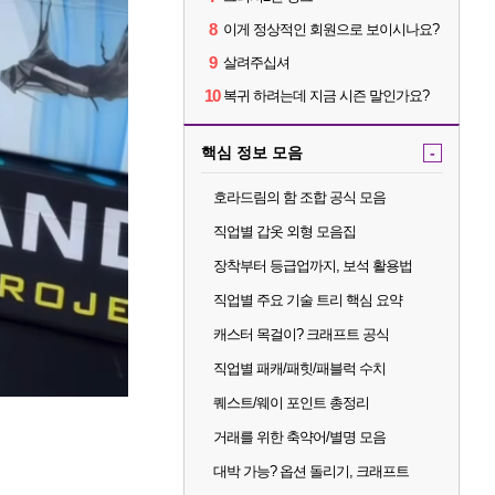
8
이게 정상적인 회원으로 보이시나요?
9
살려주십셔
10
복귀 하려는데 지금 시즌 말인가요?
핵심 정보 모음
-
호라드림의 함 조합 공식 모음
직업별 갑옷 외형 모음집
장착부터 등급업까지, 보석 활용법
직업별 주요 기술 트리 핵심 요약
캐스터 목걸이? 크래프트 공식
직업별 패캐/패힛/패블럭 수치
퀘스트/웨이 포인트 총정리
거래를 위한 축약어/별명 모음
대박 가능? 옵션 돌리기, 크래프트