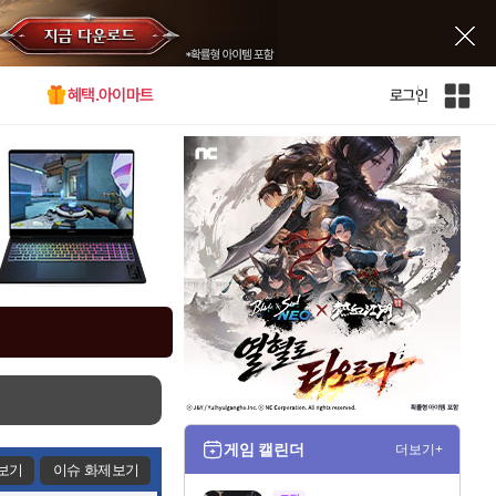
혜택.아이마트
로그인
인
벤
전
체
사
이
트
맵
게임 캘린더
더보기+
보기
이슈 화제보기