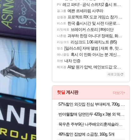
레고 파티! - 공식 스위치2 출시 트레일러
PV
예쁜 르세라핌 사쿠라
걸그룹
프로젝트 RX 도쿄 게임쇼 참가 결정
섭컬겜
한국 출시시간 및 사전 다운로드 진행 - 비스트 오브 리인카네이션
비스트
브레이커 스토리 | #에이단
리밋제로
과부하 한정 아니다! 정예림, 화속성 서포터 세대 교체
나혼렙
리싱크드 1.06 패치노트 (8/5)
리싱크드
[일러스트] 자매 앨범 | 재회 후, 맛집에서
명조
혹시 이 만화 아시는 분 계신가요
애니클립
내차 인증
차벤
AI발 원가 압박, 메인보드값 오르나
해외겜
새로고침
핫딜
게시판
더보기+
57%할인 외갓집 진심 부대찌개, 700g, 2팩
반야월할매 당면만두 420g x 3봉 외 떡볶이 쫄면
목우촌 주부9단 나주배오리훈제슬라이스200gx8개
49%할인 집밥에 소곱창, 160g, 5개