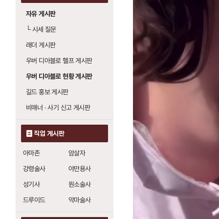
자유 게시판
└
시세 질문
래더 게시판
우버 디아블로 헬프 게시판
우버 디아블로 현황 게시판
길드 홍보 게시판
비매너 · 사기 신고 게시판
직업 게시판
아마존
암살자
강령술사
야만용사
성기사
원소술사
드루이드
악마술사