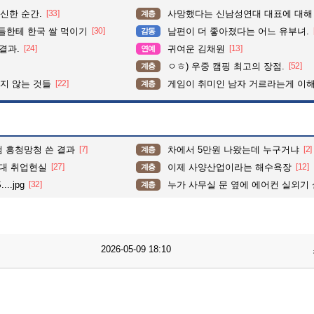
신한 순간.
[33]
사망했다는 신남성연대 대표에 대해
계층
들한테 한국 쌀 먹이기
[30]
남편이 더 좋아졌다는 어느 유부녀.
감동
결과.
[24]
귀여운 김채원
[13]
연예
ㅇㅎ) 우중 캠핑 최고의 장점.
[52]
계층
지 않는 것들
[22]
게임이 취미인 남자 거르라는게 이해
계층
당첨 흥청망청 쓴 결과
[7]
차에서 5만원 나왔는데 누구거냐
[2]
계층
0대 취업현실
[27]
이제 사양산업이라는 해수욕장
[12]
계층
..jpg
[32]
누가 사무실 문 옆에 에어컨 실외기
계층
2026-05-09 18:10