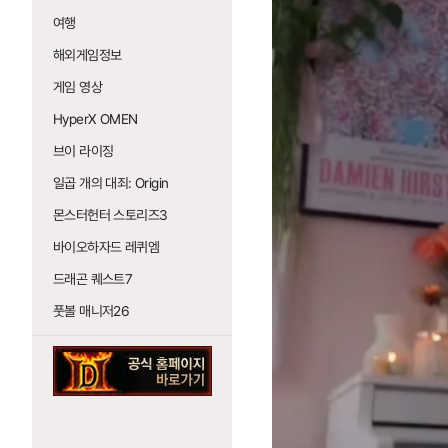
여행
해외게임정보
게임 영상
HyperX OMEN
브이 라이징
일곱 개의 대죄: Origin
몬스터헌터 스토리즈3
바이오하자드 레퀴엠
드래곤 퀘스트7
풋볼 매니저26