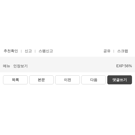
추천확인
신고
스팸신고
공유
스크랩
메뉴
인장보기
EXP 56%
목록
본문
이전
다음
댓글쓰기