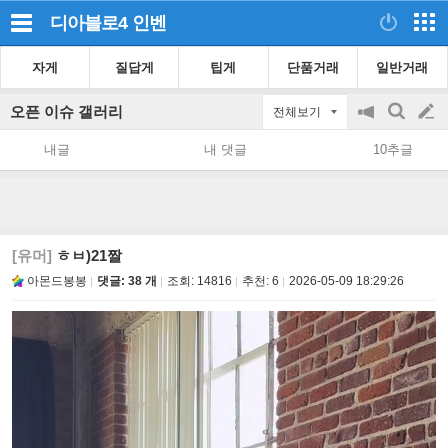
디아블로4
인벤
자게
질답게
팁게
단품거래
일반거래
오픈 이슈 갤러리
전체보기
공
검
글
지
색
내글
내 댓글
10추글
on/off
쓰
기
[유머]
ㅎㅂ)21짤
아몬드봉봉
댓글: 38 개
조회:
14816
추천:
6
2026-05-09 18:29:26