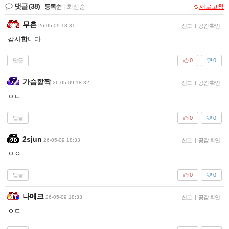
댓글
(38)
등록순
|
최신순
새로고침
무흔
26-05-09 18:31
신고
|
공감 확인
감사합니다
답글
0
0
가슴핥짝
26-05-09 18:32
신고
|
공감 확인
ㅇㄷ
답글
0
0
2sjun
26-05-09 18:33
신고
|
공감 확인
ㅇㅇ
답글
0
0
나메크
26-05-09 18:33
신고
|
공감 확인
ㅇㄷ