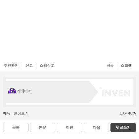
추천확인
신고
스팸신고
공유
스크랩
키메이커
메뉴
인장보기
EXP 40%
목록
본문
이전
다음
댓글쓰기