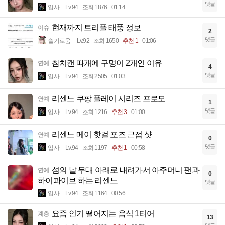
댓글
입사
Lv.94
조회 1876
01:14
현재까지 트리플 태풍 정보
이슈
2
댓글
슬기로움
Lv.92
조회 1650
추천 1
01:06
참치캔 따개에 구멍이 2개인 이유
연예
4
댓글
입사
Lv.94
조회 2505
01:03
리센느 쿠팡 플레이 시리즈 프로모
연예
1
댓글
입사
Lv.94
조회 1216
추천 3
01:00
리센느 메이 핫걸 포즈 근접 샷
연예
0
댓글
입사
Lv.94
조회 1197
추천 1
00:58
섬의 날 무대 아래로 내려가서 아주머니 팬과
연예
0
하이파이브 하는 리센느
댓글
입사
Lv.94
조회 1164
00:56
요즘 인기 떨어지는 음식 1티어
계층
13