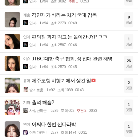
댓글
입사
Lv.94
조회 3092
추천 1
00:53
김민재가 바라는 차기 국대 감독
계층
9
댓글
입사
Lv.94
조회 2278
00:49
편의점 과자 먹고 눈 돌아간 JYP ㅋㅋ
연예
1
댓글
입사
Lv.94
조회 2587
00:46
JTBC 대한 축구 협회, 성 접대 관련 해명
이슈
26
댓글
입사
Lv.94
조회 2570
00:45
제주도행 비행기에서 생긴 일
유머
2
댓글
슬기로움
Lv.92
조회 1089
00:43
출석 해슴?
기타
1
댓글
사실난라쿤
Lv.89
조회 602
추천 2
00:33
어쩌다 한번 산다라박
연예
1
댓글
어쩌다한번
Lv.77
조회 1474
00:31