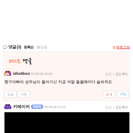
댓글
(3)
등록순
|
최신순
새로고침
idiotbox
26-05-09 20:36
신고
|
공감 확인
짱구아빠의 성우님이 돌아가신 지금 저말 들을때마다 슬퍼져요.
답글
이동
3
0
키메이커
26-05-09 20:33
신고
|
공감 확인