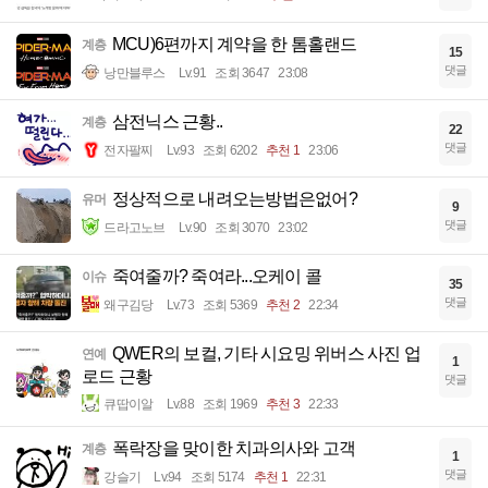
MCU)6편까지 계약을 한 톰홀랜드
계층
15
댓글
낭만블루스
Lv.91
조회 3647
23:08
삼전닉스 근황..
계층
22
댓글
전자팔찌
Lv.93
조회 6202
추천 1
23:06
정상적으로 내려오는방법은없어?
유머
9
댓글
드라고노브
Lv.90
조회 3070
23:02
죽여줄까? 죽여라...오케이 콜
이슈
35
댓글
왜구김당
Lv.73
조회 5369
추천 2
22:34
QWER의 보컬, 기타 시요밍 위버스 사진 업
연예
1
로드 근황
댓글
큐땁이알
Lv.88
조회 1969
추천 3
22:33
폭락장을 맞이한 치과의사와 고객
계층
1
댓글
강슬기
Lv.94
조회 5174
추천 1
22:31