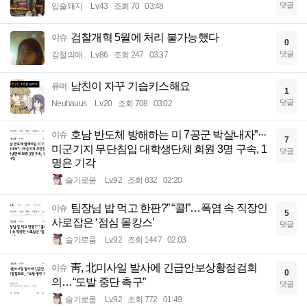
댓글
입술돼지
Lv.43
조회 70
03:48
검찰개혁 5월에 처리 불가능했다
이슈
0
댓글
강철의매
Lv.86
조회 247
03:37
남친이 자꾸 기습키스해요
유머
1
댓글
Neuhauus
Lv.20
조회 708
03:02
호남 반도체 방해하는 미 7공군 박살내자”···
이슈
7
미군기지 무단침입 대학생단체 회원 3명 구속, 1
댓글
명은 기각
슬기로움
Lv.92
조회 832
02:20
팀장님 밥 먹고 한판?” “콜!”…폭염 속 직장인
이슈
5
사로잡은 ‘점심 몰캉스’
댓글
슬기로움
Lv.92
조회 1447
02:03
靑, 北미사일 발사에 긴급안보상황점검회
이슈
0
의…“도발 중단 촉구”
댓글
슬기로움
Lv.92
조회 772
01:49