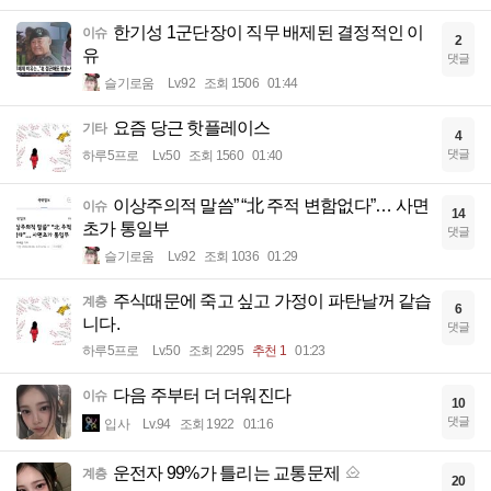
한기성 1군단장이 직무 배제된 결정적인 이
이슈
2
유
댓글
슬기로움
Lv.92
조회 1506
01:44
요즘 당근 핫플레이스
기타
4
댓글
하루5프로
Lv.50
조회 1560
01:40
이상주의적 말씀” “北 주적 변함없다”… 사면
이슈
14
초가 통일부
댓글
슬기로움
Lv.92
조회 1036
01:29
주식때문에 죽고 싶고 가정이 파탄날꺼 같습
계층
6
니다.
댓글
하루5프로
Lv.50
조회 2295
추천 1
01:23
다음 주부터 더 더워진다
이슈
10
댓글
입사
Lv.94
조회 1922
01:16
운전자 99%가 틀리는 교통문제
계층
20