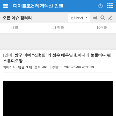
디아블로2: 레저렉션
인벤
오픈 이슈 갤러리
전체보기
공
검
글
지
색
내글
내 댓글
10추글
on/off
쓰
기
[연예]
짱구 아빠 "신형만"의 성우 배우님 한마디에 눈물바다 된
스튜디오장
키메이커
댓글: 3 개
조회:
4613
추천:
3
2026-05-09 20:33:39