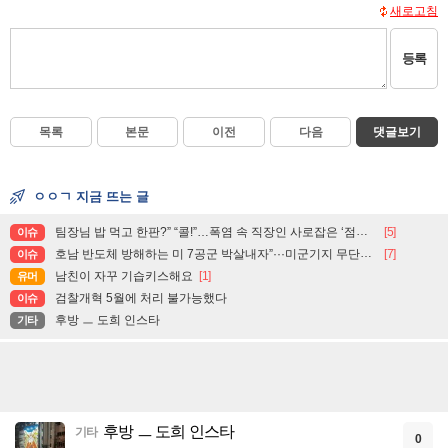
새로고침
등록
목록
본문
이전
다음
댓글보기
ㅇㅇㄱ 지금 뜨는 글
팀장님 밥 먹고 한판?” “콜!”…폭염 속 직장인 사로잡은 ‘점심 몰캉스’
[5]
이슈
호남 반도체 방해하는 미 7공군 박살내자”···미군기지 무단침입 대학생단체 회원 3명 구속, 1명은 기각
[7]
이슈
남친이 자꾸 기습키스해요
[1]
유머
검찰개혁 5월에 처리 불가능했다
이슈
후방 ㅡ 도희 인스타
기타
후방 ㅡ 도희 인스타
기타
0