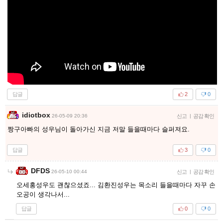
답글
2
0
idiotbox
26-05-09 20:36
신고
|
공감 확인
짱구아빠의 성우님이 돌아가신 지금 저말 들을때마다 슬퍼져요.
답글
3
0
DFDS
26-05-10 00:44
신고
|
공감 확인
오세홍성우도 괜찮으셨죠... 김환진성우는 목소리 들을때마다 자꾸 손
오공이 생각나서...
답글
0
0