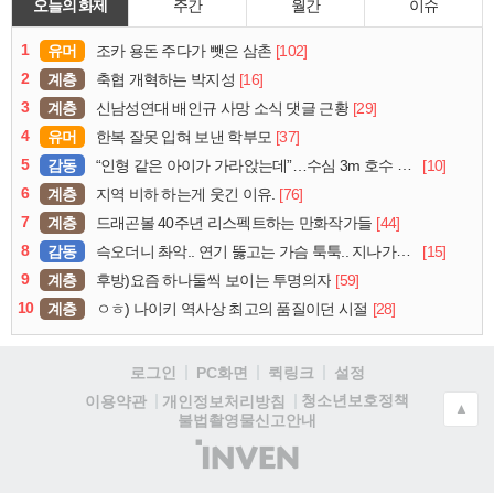
오늘의 화제
주간
월간
이슈
1
유머
[102]
조카 용돈 주다가 뺏은 삼촌
2
계층
[16]
축협 개혁하는 박지성
3
계층
[29]
신남성연대 배인규 사망 소식 댓글 근황
4
유머
[37]
한복 잘못 입혀 보낸 학부모
5
감동
[10]
“인형 같은 아이가 가라앉는데”…수심 3m 호수 뛰어든 60대 의인
6
계층
[76]
지역 비하 하는게 웃긴 이유.
7
계층
[44]
드래곤볼 40주년 리스펙트하는 만화작가들
8
감동
[15]
슥오더니 촤악.. 연기 뚫고는 가슴 툭툭.. 지나가던 아재의 정체
9
계층
[59]
후방)요즘 하나둘씩 보이는 투명의자
10
계층
[28]
ㅇㅎ) 나이키 역사상 최고의 품질이던 시절
로그인
PC화면
퀵링크
설정
청소년보호정책
이용약관
개인정보처리방침
▲
불법촬영물신고안내
(주)
인