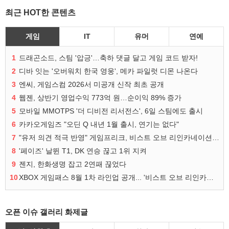
최근 HOT한 콘텐츠
게임
IT
유머
연예
1
드래곤소드, 스팀 '압긍'…축하 댓글 달고 게임 코드 받자!
2
디바 잇는 '오버워치 한국 영웅', 메카 파일럿 디몬 나온다
3
엔씨, 게임스컴 2026서 미공개 신작 최초 공개
4
웹젠, 상반기 영업수익 773억 원…순이익 89% 증가
5
모바일 MMOTPS '더 디비전 리서전스', 6일 스팀에도 출시
6
카카오게임즈 "오딘 Q 내년 1월 출시, 연기는 없다"
7
"유저 의견 적극 반영" 게임프리크, 비스트 오브 리인카네이션 개선 나선다
8
'페이즈' 날뛴 T1, DK 연승 끊고 1위 지켜
9
젠지, 한화생명 잡고 2연패 끊었다
10
XBOX 게임패스 8월 1차 라인업 공개... '비스트 오브 리인카네이션' 즉시 합류
오픈 이슈 갤러리 화제글