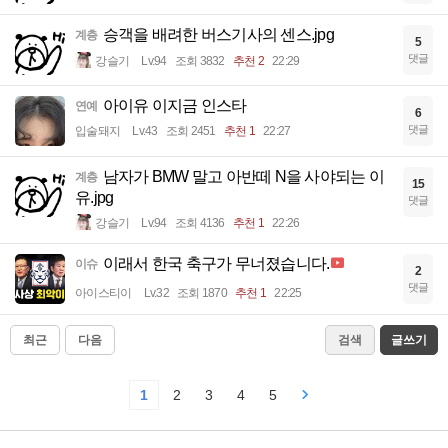
승객을 배려한 버스기사의 센스.jpg
계층
5
댓글
강슬기
Lv.94
조회 3832
추천 2
22:29
아이유 이지금 인스타
연예
6
댓글
입술돼지
Lv.43
조회 2451
추천 1
22:27
남자가 BMW 말고 아반떼 N을 사야되는 이
계층
15
유.jpg
댓글
강슬기
Lv.94
조회 4136
추천 1
22:26
이래서 한국 축구가 무너졌습니다.
이슈
2
댓글
아이스티이
Lv.32
조회 1870
추천 1
22:25
최근
다음
검색
글쓰기
1
2
3
4
5