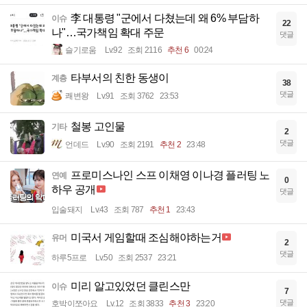
李 대통령 "군에서 다쳤는데 왜 6% 부담하
이슈
22
나"…국가책임 확대 주문
댓글
슬기로움
Lv.92
조회 2116
추천 6
00:24
타부서의 친한 동생이
계층
38
댓글
쾌변왕
Lv.91
조회 3762
23:53
철봉 고인물
기타
2
댓글
언데드
Lv.90
조회 2191
추천 2
23:48
프로미스나인 스프 이채영 이나경 플러팅 노
연예
0
하우 공개
댓글
입술돼지
Lv.43
조회 787
추천 1
23:43
미국서 게임할때 조심해야하는거
유머
2
댓글
하루5프로
Lv.50
조회 2537
23:21
미리 알고있었던 클린스만
이슈
7
댓글
호박이쪼아요
Lv.12
조회 3833
추천 3
23:20