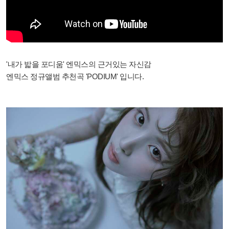
'내가 밟을 포디움' 엔믹스의 근거있는 자신감
엔믹스 정규앨범 추천곡 'PODIUM' 입니다.