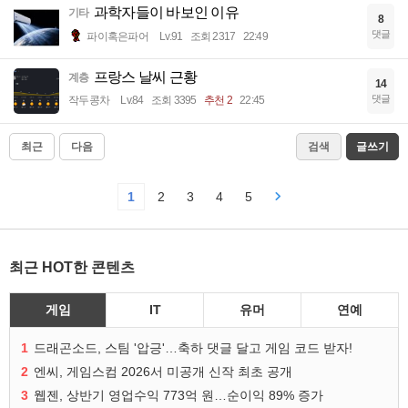
과학자들이 바보인 이유
기타
8
댓글
파이혹은파어
Lv.91
조회 2317
22:49
프랑스 날씨 근황
계층
14
댓글
작두콩차
Lv.84
조회 3395
추천 2
22:45
최근
다음
검색
글쓰기
1
2
3
4
5
최근 HOT한 콘텐츠
게임
IT
유머
연예
1
드래곤소드, 스팀 '압긍'…축하 댓글 달고 게임 코드 받자!
2
엔씨, 게임스컴 2026서 미공개 신작 최초 공개
3
웹젠, 상반기 영업수익 773억 원…순이익 89% 증가