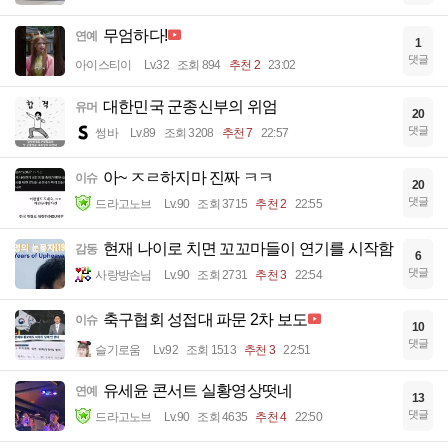
무엄하다!
연예
1
댓글
아이스티이
Lv.32
조회 894
추천 2
23:02
대한민국 군종신부의 위엄
유머
20
댓글
썽바
Lv.89
조회 3208
추천 7
22:57
아~ ㅈㄹ하지마 진짜 ㅋㅋ
이슈
20
댓글
드라고노브
Lv.90
조회 3715
추천 2
22:55
현재 나이로 치면 꼬꼬마들이 연기를 시작함
감동
6
댓글
사랑방손님
Lv.90
조회 2731
추천 3
22:54
축구협회 성접대 파문 2차 보도
이슈
10
댓글
슬기로움
Lv.92
조회 1513
추천 3
22:51
유세윤 콘서트 실황영상떳네
연예
13
댓글
드라고노브
Lv.90
조회 4635
추천 4
22:50