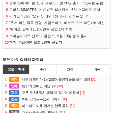
4
컴투스-에이버튼 신작 '제우스' 8월 26일 출시…"모두를 위한 경쟁"
5
모바일 MMOTPS '더 디비전 리서전스', 6일 스팀에도 출시
6
카카오게임즈 "오딘 Q 내년 1월 출시, 연기는 없다"
7
"유저 의견 적극 반영" 게임프리크, 비스트 오브 리인카네이션 개선 나선다
8
'페이즈' 날뛴 T1, DK 연승 끊고 1위 지켜
9
스마일게이트 신작 '이클립스', 9월 10일 정식 출시
10
젠지, 한화생명 잡고 2연패 끊었다
오픈 이슈 갤러리 화제글
오늘의 화제
주간
월간
이슈
1
유머
[31]
나영석 피디가 1박2일때 출연자들을 굴린 배경
2
연예
[30]
뜻밖의 연예인 미담..jpg
3
감동
[15]
오픈 후 3개월치 예약 다 찼다는 미용실
4
감동
[18]
어떤 공익근무요원 이야기
5
유머
[34]
파브리도 이해 안가는 한국 음식
6
계층
[31]
ㅇㅎ?) 순수 골반 재능녀.