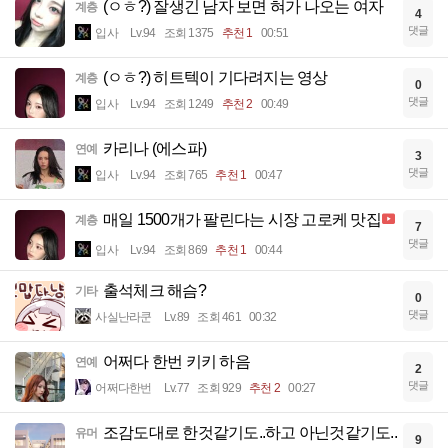
(ㅇㅎ?) 잘생긴 남자 보면 혀가 나오는 여자
계층
4
댓글
입사
Lv.94
조회 1375
추천 1
00:51
(ㅇㅎ?) 히트텍이 기다려지는 영상
계층
0
댓글
입사
Lv.94
조회 1249
추천 2
00:49
카리나 (에스파)
연예
3
댓글
입사
Lv.94
조회 765
추천 1
00:47
매일 1500개가 팔린다는 시장 고로케 맛집
계층
7
댓글
입사
Lv.94
조회 869
추천 1
00:44
출석체크 해슴?
기타
0
댓글
사실난라쿤
Lv.89
조회 461
00:32
어쩌다 한번 키키 하음
연예
2
댓글
어쩌다한번
Lv.77
조회 929
추천 2
00:27
조감도대로 한것같기도..하고 아닌것같기도..
유머
9