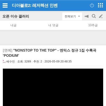
디아블로2: 레저렉션
인벤
오픈 이슈 갤러리
전체보기
공
검
글
지
색
내글
내 댓글
10추글
on/off
쓰
기
[연예]
"NONSTOP TO THE TOP" - 엔믹스 정규 1집 수록곡
'PODIUM'
배수민
조회:
3289
추천:
2
2026-05-09 20:48:35