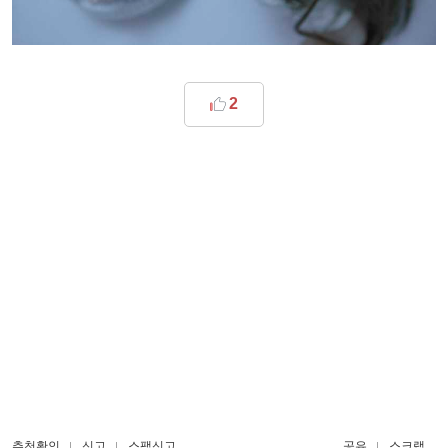
2
추천확인
신고
스팸신고
공유
스크랩