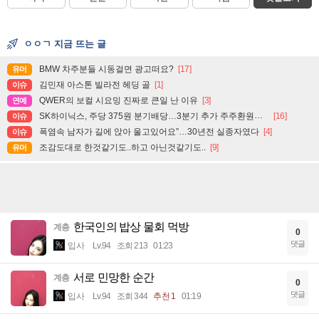
ㅇㅇㄱ 지금 뜨는 글
BMW 차주분들 시동걸면 광고떠요?
[17]
유머
김민재 아스톤 빌라전 헤딩 골
[1]
이슈
QWER의 보컬 시요밍 진짜로 큰일 난 이유
[3]
연예
SK하이닉스, 주당 375원 분기배당…3분기 추가 주주환원도 예고
[16]
이슈
폭염속 남자가 길에 앉아 울고있어요”…30년전 실종자였다
[4]
이슈
조감도대로 한것같기도..하고 아닌것같기도..
[9]
유머
한국인의 밥상 물회 먹방
계층
0
댓글
입사
Lv.94
조회 213
01:23
서로 민망한 순간
계층
0
댓글
입사
Lv.94
조회 344
추천 1
01:19