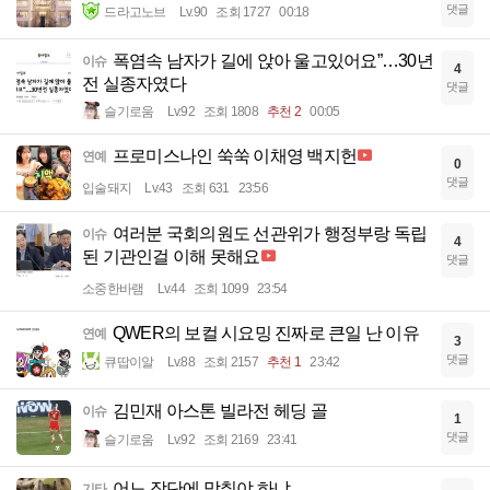
댓글
드라고노브
Lv.90
조회 1727
00:18
폭염속 남자가 길에 앉아 울고있어요”…30년
이슈
4
전 실종자였다
댓글
슬기로움
Lv.92
조회 1808
추천 2
00:05
프로미스나인 쑥쑥 이채영 백지헌
연예
0
댓글
입술돼지
Lv.43
조회 631
23:56
여러분 국회의원도 선관위가 행정부랑 독립
이슈
4
된 기관인걸 이해 못해요
댓글
소중한바램
Lv.44
조회 1099
23:54
QWER의 보컬 시요밍 진짜로 큰일 난 이유
연예
3
댓글
큐땁이알
Lv.88
조회 2157
추천 1
23:42
김민재 아스톤 빌라전 헤딩 골
이슈
1
댓글
슬기로움
Lv.92
조회 2169
23:41
어느 장단에 맞춰야 하냐..
기타