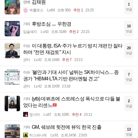
김채원
연예
1
댓글
케를로스
Lv.86
조회 950
추천 1
23:25
후방조심 ㅡ 우한경
기타
10
댓글
입술돼지
Lv.43
조회 3189
추천 2
23:23
이 대통령, ISA·주가 누르기 방지 개편안 질타
이슈
20
하며 “전면 재검토” 지시
댓글
균터
Lv.42
조회 1980
추천 7
23:22
'불안과 기대 사이' 널뛰는 SK하이닉스…증
이슈
7
권가 "HBM4·LTA 기반 펀터멘털 견고"
댓글
균터
Lv.42
조회 1009
23:18
(ytb) 데뷔초에 스트레스성 폭식으로 다들 불
기타
2
었다는 리센느
댓글
옆사마
Lv.87
조회 1095
추천 4
23:11
GM, 쉐보레 뒷전에 뷰익 한국 진출
기타
13
댓글
히스파니에
Lv.91
조회 2456
23:03