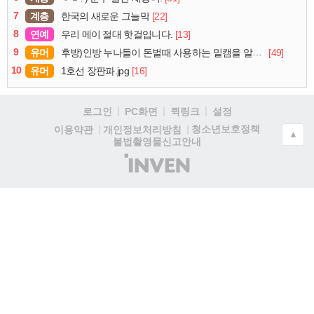
7
계층
[22]
한국의 새로운 그늘막
8
연예
[13]
우리 메이 절대 핫걸입니다.
9
유머
[49]
후방)인방 누나들이 돈벌때 사용하는 밑캠을 알아보자
10
유머
[16]
1호선 장판파.jpg
로그인
PC화면
퀵링크
설정
청소년보호정책
이용약관
개인정보처리방침
▲
불법촬영물신고안내
(주)
인
벤