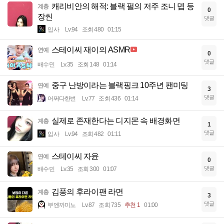
캐리비안의 해적: 블랙 펄의 저주 조니 뎁 등
계층
0
장씬
댓글
입사
Lv.94
조회 480
01:15
스테이씨 재이의 ASMR
연예
0
댓글
배수민
Lv.35
조회 148
01:14
중구 난방이라는 블랙핑크 10주년 팬미팅
연예
3
댓글
어쩌다한번
Lv.77
조회 436
01:14
실제로 존재한다는 디지몬 속 배경화면
계층
1
댓글
입사
Lv.94
조회 482
01:11
스테이씨 자윤
연예
0
댓글
배수민
Lv.35
조회 300
01:07
김풍의 후라이팬 라면
계층
3
댓글
부엔까미노
Lv.87
조회 735
추천 1
01:00