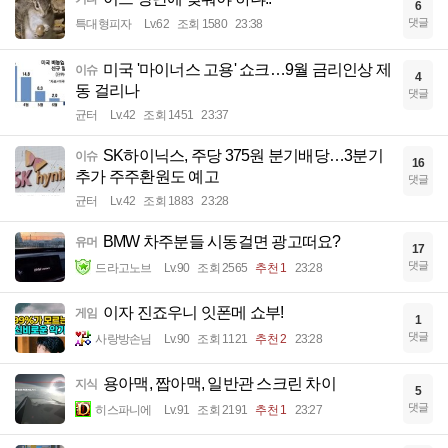
6
댓글
특대형피자
Lv.62
조회 1580
23:38
미국 '마이너스 고용' 쇼크…9월 금리인상 제
이슈
4
동 걸리나
댓글
균터
Lv.42
조회 1451
23:37
SK하이닉스, 주당 375원 분기배당…3분기
이슈
16
추가 주주환원도 예고
댓글
균터
Lv.42
조회 1883
23:28
BMW 차주분들 시동걸면 광고떠요?
유머
17
댓글
드라고노브
Lv.90
조회 2565
추천 1
23:28
이자 진죠우니 잇폰메 쇼부!
게임
1
댓글
사랑방손님
Lv.90
조회 1121
추천 2
23:28
용아맥, 짭아맥, 일반관 스크린 차이
지식
5
댓글
히스파니에
Lv.91
조회 2191
추천 1
23:27