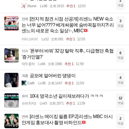
2
댓글
Blume
Lv.86
조회 1915
추천 1
12:05
[전지적 참견 시점 선공개] 리센느 NEW 숙소
연예
3
는 너무 넓어???? 베개싸움에 숨바꼭질까지?! 리
댓글
센느의 새로운 숙소 일상✨, MBC
아이스티이
Lv.32
조회 691
추천 1
12:03
'폰부터 바꿔' 32강 탈락 직후.. 다급했던 축협
이슈
6
'증거인멸?'
댓글
작두콩차
Lv.84
조회 1566
추천 1
11:59
공포에 얼어버린 댕댕이
계층
4
댓글
Earth
Lv.96
조회 1447
추천 1
11:59
10대 영국소년 길이재보려다가 ㅋㅋㅋ
유머
12
댓글
슈퍼차지z
Lv.45
조회 2071
추천 1
11:59
[리센느 메이킹 필름 EP.2] 리센느 MBC 아시
연예
2
안게임 홍보대사 촬영 비하인드
댓글