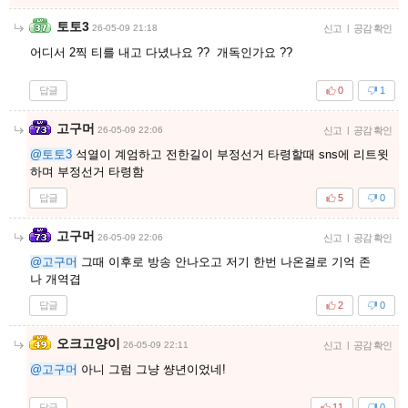
토토3
26-05-09 21:18
신고
|
공감 확인
어디서 2찍 티를 내고 다녔나요 ?? 개독인가요 ??
답글
0
1
고구머
26-05-09 22:06
신고
|
공감 확인
@토토3
석열이 계엄하고 전한길이 부정선거 타령할때 sns에 리트윗
하며 부정선거 타령함
답글
5
0
고구머
26-05-09 22:06
신고
|
공감 확인
@고구머
그때 이후로 방송 안나오고 저기 한번 나온걸로 기억 존
나 개역겹
답글
2
0
오크고양이
26-05-09 22:11
신고
|
공감 확인
@고구머
아니 그럼 그냥 썅년이었네!
답글
11
0