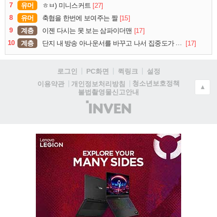
7
유머
[27]
ㅎㅂ) 미니스커트
8
유머
[15]
축협을 한번에 보여주는 짤
9
계층
[17]
이젠 다시는 못 보는 삼파이더맨
10
계층
[17]
단지 내 방송 아나운서를 바꾸고 나서 집중도가 확 올라갔다는 한 아파트의 안내방송
로그인
PC화면
퀵링크
설정
청소년보호정책
이용약관
개인정보처리방침
▲
불법촬영물신고안내
(주)
인
벤