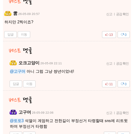
雲
26-05-09 20:57
신고
|
공감 확인
하지만 2찍이죠?
답글
이동
13
0
오크고양이
26-05-09 22:11
신고
|
공감 확인
@고구머
아니 그럼 그냥 썅년이었네!
답글
이동
11
0
고구머
26-05-09 22:06
신고
|
공감 확인
@토토3
석열이 계엄하고 전한길이 부정선거 타령할때 sns에 리트윗
하며 부정선거 타령함