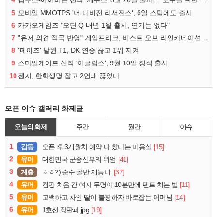
5
모바일 MMOTPS '더 디비전 리서전스', 6일 스팀에도 출시
6
카카오게임즈 "오딘 Q 내년 1월 출시, 연기는 없다"
7
"유저 의견 적극 반영" 게임프리크, 비스트 오브 리인카네이션 개선 나선다
8
'페이즈' 날뛴 T1, DK 연승 끊고 1위 지켜
9
스마일게이트 신작 '이클립스', 9월 10일 정식 출시
10
젠지, 한화생명 잡고 2연패 끊었다
오픈 이슈 갤러리 화제글
오늘의 화제
주간
월간
이슈
1
감동
[15]
오픈 후 3개월치 예약 다 찼다는 미용실
2
유머
[41]
대한민국 군종신부의 위엄
3
계층
[37]
ㅇㅎ?) 순수 골반 재능녀.
4
유머
[11]
캠핑 처음 간 여자 두명이 10분만에 텐트 치는 법
5
유머
[14]
고백하고 차인 딸이 불평하자 바로잡는 어머님
6
유머
[19]
1호선 장판파.jpg