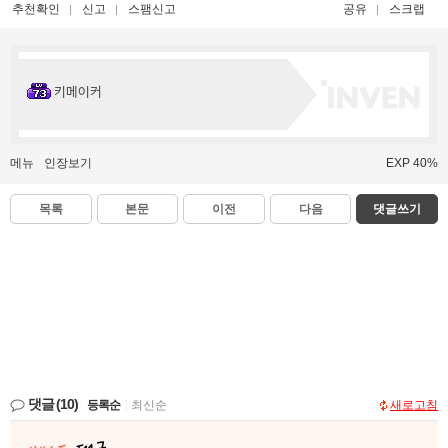
추천확인
신고
스팸신고
공유
스크랩
키메이커
메뉴
인장보기
EXP 40%
목록
본문
이전
다음
댓글쓰기
댓글
(10)
등록순
|
최신순
새로고침