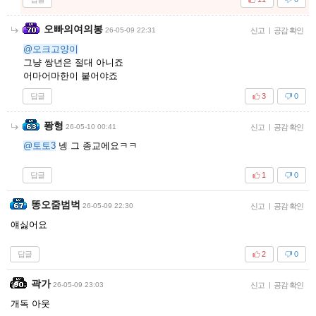
오빠의여의봉
26-05-09 22:31
신고
|
공감 확인
@오크고양이
그냥 쌍년은 절대 아니죠
어마어마한이 붙어야죠
답글
3
0
퐝형
26-05-10 00:41
신고
|
공감 확인
@토토3
넹 그 종교에요ㅋㅋ
답글
1
0
똥오줌범벅
26-05-09 22:30
신고
|
공감 확인
얘싫어요
답글
2
0
곽가
26-05-09 23:03
신고
|
공감 확인
개독 아웃