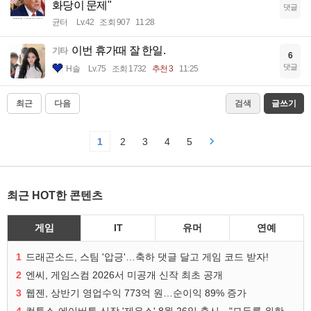
화당이 문제"
댓글
균터
Lv.42
조회 907
11:28
이번 휴가때 잘 한일.
기타
6
댓글
H솔
Lv.75
조회 1732
추천 3
11:25
최근
다음
검색
글쓰기
1
2
3
4
5
최근 HOT한 콘텐츠
게임
IT
유머
연예
1
드래곤소드, 스팀 '압긍'…축하 댓글 달고 게임 코드 받자!
2
엔씨, 게임스컴 2026서 미공개 신작 최초 공개
3
웹젠, 상반기 영업수익 773억 원…순이익 89% 증가
4
컴투스-에이버튼 신작 '제우스' 8월 26일 출시…"모두를 위한 경쟁"