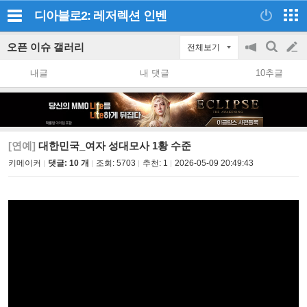
디아블로2: 레저렉션
인벤
오픈 이슈 갤러리
전체보기
공
검
글
지
색
내글
내 댓글
10추글
on/off
쓰
기
[연예]
대한민국_여자 성대모사 1황 수준
키메이커
댓글: 10 개
조회:
5703
추천:
1
2026-05-09 20:49:43