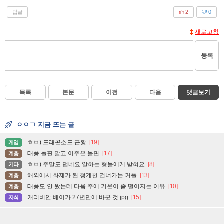
답글
2
0
새로고침
등록
목록
본문
이전
다음
댓글보기
ㅇㅇㄱ 지금 뜨는 글
ㅎㅂ) 드래곤소드 근황
[19]
게임
태풍 돌핀 말고 이주은 돌핀
[17]
계층
ㅎㅂ) 주말도 덥네요 알하는 형들에게 받혀요
[8]
기타
해외에서 화제가 된 청계천 건너가는 커플
[13]
계층
태풍도 안 왔는데 다음 주에 기온이 좀 떨어지는 이유
[10]
계층
캐리비안 베이가 27년만에 바꾼 것.jpg
[15]
지식