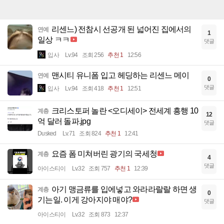
리센느) 전참시 선공개 된 넓어진 집에서의
연예
1
일상 ㅋㅋ
댓글
입사
Lv.94
조회 256
추천 1
12:56
맨시티 유니폼 입고 헤딩하는 리센느 메이
연예
0
댓글
입사
Lv.94
조회 418
추천 1
12:51
크리스토퍼 놀란 <오디세이> 전세계 흥행 10
계층
12
억 달러 돌파.jpg
댓글
Dusked
Lv.71
조회 824
추천 1
12:41
요즘 폼 미쳐버린 광기의 국세청
계층
4
댓글
아이스티이
Lv.32
조회 757
추천 1
12:39
아기 맹금류를 입에넣고 와라라랄랄 하면 생
계층
0
기는일. 이게 강아지야 매야?
댓글
아이스티이
Lv.32
조회 873
12:37