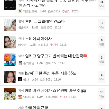
“기아차가 날 살렸다”…‘굿 윌 헌팅’ 배우 공개
기타
11
한 끔찍 사고 현장
댓글
제르만크록
Lv.81
조회 1819
추천 1
12:20
후방 ㅡ 그릴래영 인스타
연예
3
댓글
입술돼지
Lv.43
조회 1206
12:19
스테이씨 아이사
연예
6
댓글
배수민
Lv.35
조회 513
추천 4
12:18
얼리고 달구고가 반복되는 대한민국
이슈
3
댓글
슬기로움
Lv.92
조회 765
12:17
[날씨] 극한 폭염 주춤, 서울 35도
계층
6
댓글
입사
Lv.94
조회 1031
12:16
캐리비안 베이가 27년만에 바꾼 것.jpg
지식
16
댓글
달섭지롱
Lv.94
조회 2668
추천 2
12:10
한국인들 근황
계층