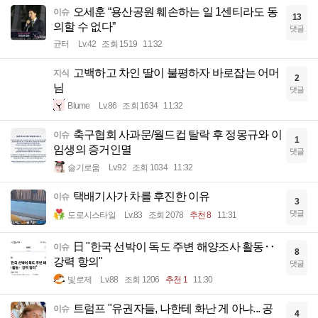
오세훈 “용산공원 훼손하는 일 1센티라도 동
이슈
13
의할 수 없다”
댓글
균터
Lv.42
조회 1519
11:32
고백하고 차인 딸이 불평하자 바로잡는 어머
지식
2
님
댓글
Blume
Lv.86
조회 1634
11:32
축구협회 사과문/월드컵 탈락 후 정몽규와 이
이슈
1
임생의 증거인멸
댓글
슬기로움
Lv.92
조회 1034
11:32
택배기사가 차를 후진한 이유
이슈
3
댓글
도로시스타일
Lv.83
조회 2078
추천 8
11:31
日 "한국 선박이 독도 주변 해양조사 활동‥
이슈
8
강력 항의"
댓글
빛로제
Lv.88
조회 1206
추천 1
11:30
트럼프 "유권자들, 나한테 화난 게 아냐... 공
이슈
4