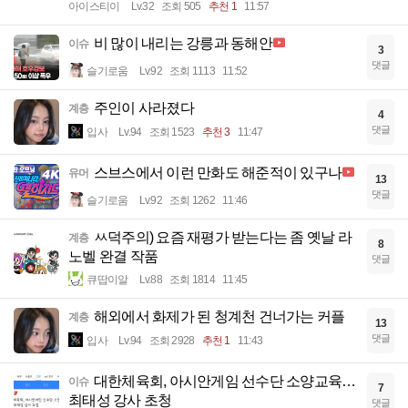
아이스티이
Lv.32
조회 505
추천 1
11:57
비 많이 내리는 강릉과 동해안
이슈
3
댓글
슬기로움
Lv.92
조회 1113
11:52
주인이 사라졌다
계층
4
댓글
입사
Lv.94
조회 1523
추천 3
11:47
스브스에서 이런 만화도 해준적이 있구나
유머
13
댓글
슬기로움
Lv.92
조회 1262
11:46
ㅆ덕주의) 요즘 재평가 받는다는 좀 옛날 라
계층
8
노벨 완결 작품
댓글
큐땁이알
Lv.88
조회 1814
11:45
해외에서 화제가 된 청계천 건너가는 커플
계층
13
댓글
입사
Lv.94
조회 2928
추천 1
11:43
대한체육회, 아시안게임 선수단 소양교육…
이슈
7
최태성 강사 초청
댓글