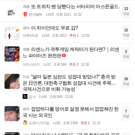
또 트위치 밴 당했다는 서터리머 아스몬골드.
계층
13
댓글
전자팔찌
Lv.93
조회 1521
12:32
이 차이인데도 무료 감?
유머
12
댓글
하루5프로
Lv.50
조회 1652
추천 1
12:28
리센느가 격투게임 캐릭터가 된다면?｜리센
계층
2
느 파이터즈 완전판
댓글
아이스티이
Lv.32
조회 569
추천 2
12:26
“설마 일본 심판도 성접대 받았나?” 충격 받
이슈
10
은 日언론, 대한축구협회 성접대 사건에 주목…
댓글
국제사건으로 비화 가능성
입사
Lv.94
조회 860
12:26
깝깝하다를 영어로 설명 못해서 깝깝해진 한
유머
7
국 사는 외국인
댓글
도로시스타일
Lv.83
조회 1450
추천 1
12:23