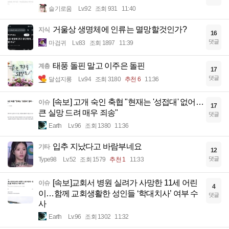
슬기로움
Lv.92
조회 931
11:40
거울상 생명체에 인류는 멸망할것인가?
지식
16
댓글
마검귀
Lv.83
조회 1897
11:39
태풍 돌핀 말고 이주은 돌핀
계층
17
댓글
달섭지롱
Lv.94
조회 3180
추천 6
11:36
[속보] 고개 숙인 축협 "현재는 '성접대' 없어…
이슈
17
큰 실망 드려 매우 죄송"
댓글
Earth
Lv.96
조회 1380
11:36
입추 지났다고 바람부네요
기타
12
댓글
Type98
Lv.52
조회 1579
추천 1
11:33
[속보]교회서 병원 실려가 사망한 11세 어린
이슈
4
이…함께 교회생활한 성인들 ‘학대치사’ 여부 수
댓글
사
Earth
Lv.96
조회 1302
11:32