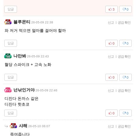
답글
3
0
블루몬티
26-05-09 22:38
신고
|
공감 확인
와 저거 먹으면 얼마를 걸어야 할까
답글
0
0
나만봐
26-05-09 22:43
신고
|
공감 확인
혈당 스파이크 + 고속 노화
답글
0
0
넌낚인거야
26-05-09 22:46
신고
|
공감 확인
디진다 돈까스 같은
디진다 핫초코
답글
0
0
샤해
26-05-10 06:07
신고
|
공감 확인
죽여줍니다