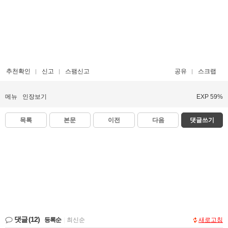
추천확인
신고
스팸신고
공유
스크랩
메뉴
인장보기
EXP 59%
목록
본문
이전
다음
댓글쓰기
댓글
(12)
등록순
|
최신순
새로고침