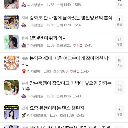
댓글
파아랑망토
Lv.68
조회 1449
15:56
강화도 한 사찰에 남아있는 병인양요의 흔적
지식
3
댓글
파아랑망토
Lv.68
조회 1370
15:54
1894년 마취과 의사
유머
12
댓글
파아랑망토
Lv.68
조회 2021
추천 2
15:45
농익은 40대 미혼 여교수에게 잡아먹힌 남
계층
10
자..
댓글
전자팔찌
Lv.93
조회 3073
추천 1
15:45
장수풍뎅이 잡았다고 가방에 넣으면 안되는
유머
8
이유
댓글
파아랑망토
Lv.68
조회 1936
15:43
요즘 유행이라는 댄스 챌린지
연예
6
댓글
라라크로포드
Lv.87
조회 1536
15:42