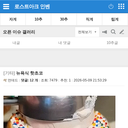
로스트아크
인벤
자게
10추
30추
직게
팁게
오픈 이슈 갤러리
전체보기
공
검
글
지
색
내글
내 댓글
10추글
on/off
쓰
기
[기타]
뉴욕식 핫초코
언데드
댓글: 12 개
조회:
7479
추천:
1
2026-05-09 21:53:29
​