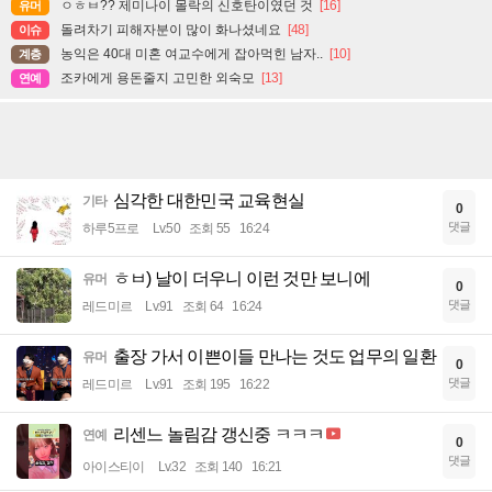
ㅇㅎㅂ?? 제미나이 몰락의 신호탄이였던 것
[16]
유머
돌려차기 피해자분이 많이 화나셨네요
[48]
이슈
농익은 40대 미혼 여교수에게 잡아먹힌 남자..
[10]
계층
조카에게 용돈줄지 고민한 외숙모
[13]
연예
심각한 대한민국 교육현실
기타
0
댓글
하루5프로
Lv.50
조회 55
16:24
ㅎㅂ) 날이 더우니 이런 것만 보니에
유머
0
댓글
레드미르
Lv.91
조회 64
16:24
출장 가서 이쁜이들 만나는 것도 업무의 일환
유머
0
댓글
레드미르
Lv.91
조회 195
16:22
리센느 놀림감 갱신중 ㅋㅋㅋ
연예
0
댓글
아이스티이
Lv.32
조회 140
16:21