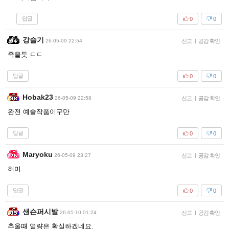
답글
0
0
강슬기
26-05-09 22:54
신고
|
공감 확인
죽을듯 ㄷㄷ
답글
0
0
Hobak23
26-05-09 22:58
신고
|
공감 확인
완전 예술작품이구만
답글
0
0
Maryoku
26-05-09 23:27
신고
|
공감 확인
허미...
답글
0
0
샌슨퍼시발
26-05-10 01:24
신고
|
공감 확인
추울때 열량은 확실하겠네요.