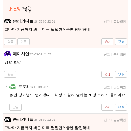
승리의니트
26-05-09 22:01
신고
|
공감 확인
그나마 지금까지 봐온 미국 달달한거중엔 얌전하네
답글
이동
3
0
데마시안
26-05-09 21:57
신고
|
공감 확인
망할 혈당
답글
1
0
토토3
26-05-09 23:16
신고
|
공감 확인
없던 당뇨병도 생기겠다... 췌장이 살려 달라는 비명 소리가 들리네요.
답글
0
0
승리의니트
26-05-09 22:01
신고
|
공감 확인
그나마 지금까지 봐온 미국 달달한거중엔 얌전하네