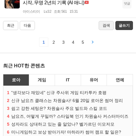
시작, 무명 2년의 기록 (AI 애니)
댓글
아이스티이
Lv.32
조회 561
15:31
최근
다음
검색
글쓰기
1
2
3
4
5
최근 HOT한 콘텐츠
로아
게임
IT
유머
연예
1
"생각보다 재밌네" 신규 주사위 게임 티카투카 호평
2
신규 남요즈 클래스는 차원술사! 6월 20일 로아온 썸머 정리
3
쉽고 강한 세팅은? 차원술사 주요 빌드와 스킬 코드
4
남요즈, 어떻게 꾸밀까? 스타일북 인기 차원술사 커스터마이즈
5
성자라도 상대하고 있는 줄 알았나? 벨가르딘 이모저모
6
미니게임하고 보상 받아가자! 마하라카 썸머 캠프 할 일은?