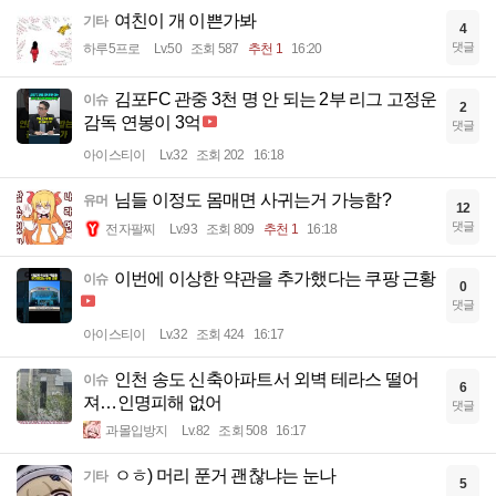
여친이 개 이쁜가봐
기타
4
댓글
하루5프로
Lv.50
조회 587
추천 1
16:20
김포FC 관중 3천 명 안 되는 2부 리그 고정운
이슈
2
감독 연봉이 3억
댓글
아이스티이
Lv.32
조회 202
16:18
님들 이정도 몸매면 사귀는거 가능함?
유머
12
댓글
전자팔찌
Lv.93
조회 809
추천 1
16:18
이번에 이상한 약관을 추가했다는 쿠팡 근황
이슈
0
댓글
아이스티이
Lv.32
조회 424
16:17
인천 송도 신축아파트서 외벽 테라스 떨어
이슈
6
져…인명피해 없어
댓글
과몰입방지
Lv.82
조회 508
16:17
ㅇㅎ) 머리 푼거 괜찮냐는 눈나
기타
5