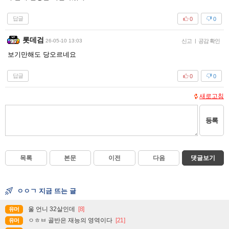
답글
0
0
롯데검
26-05-10 13:03
신고
|
공감 확인
보기만해도 당오르네요
답글
0
0
새로고침
등록
목록
본문
이전
다음
댓글보기
ㅇㅇㄱ 지금 뜨는 글
울 언니 32살인데
[8]
유머
ㅇㅎㅂ 골반은 재능의 영역이다
[21]
유머