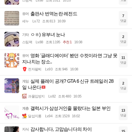
스팀팩
Lv.88
조회 1011
16:10
출판사 번역논란 레전드
유머
7
댓글
세누
Lv.72
조회 813
16:09
ㅇㅎ) 유부녀 눈나
기타
2
댓글
스팀팩
Lv.88
조회 1195
추천 1
16:08
영화 '글래디에이터' 봤던 수컷이라면 그냥 못
유머
11
지나치는 장소..
댓글
전자팔찌
Lv.93
조회 946
16:08
실제 플레이 공개? GTA 6 신규 트레일러 28
게임
2
일 나온다
댓글
과몰입방지
Lv.82
조회 480
16:05
갤럭시가 삼성거인줄 몰랐다는 일본 부인
계층
13
댓글
달섭지롱
Lv.94
조회 1528
16:02
감사합니다, 고맙습니다의 차이
지식
15