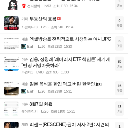
4
댓글
전자팔찌
Lv.93
조회 1189
15:34
부동산의 흐름
기타
0
댓글
사람아니야
Lv.63
조회 610
15:34
엑셀방송을 전략적으로 시청하는 여시.JPG
계층
6
댓글
Earth
Lv.96
조회 2253
15:33
김용, 정청래 '레버리지 ETF 책임론' 제기에
이슈
20
"반명 커밍아웃하라"
댓글
파인더1
Lv.80
조회 935
15:33
일본 음식을 한입 먹고 버린 한국인.jpg
계층
15
댓글
Earth
Lv.96
조회 2398
15:31
8월7일 환율
이슈
11
댓글
찢어진정의
Lv.20
조회 1100
15:31
리센느(RESCENE) 원이 서사 2편 : 시련의
계층
1