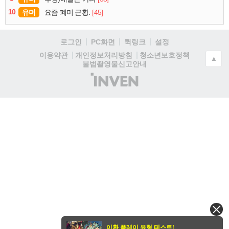
10
유머
[45]
요즘 폐미 근황.
로그인
PC화면
퀵링크
설정
청소년보호정책
이용약관
개인정보처리방침
▲
불법촬영물신고안내
(주)
인
벤
이환 플레이 유형 테스트!