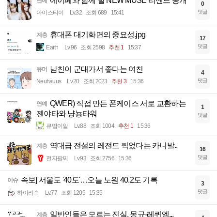
에이페와 함께 할 NEW MUSE 리센느 공개
연예
0
댓글
아이스티이
Lv.32
조회 689
15:41
휴대폰 대기화면의 중요성.jpg
계층
17
댓글
Earth
Lv.96
조회 2598
추천 1
15:37
남친이 군대가서 좋다는 여친
유머
4
댓글
Neuhauus
Lv.20
조회 2023
추천 3
15:36
QWER) 직접 만든 폰케이스 서로 교환하는
연예
1
젠야타와 냥뇽타워
댓글
큐땁이알
Lv.88
조회 1004
추천 1
15:36
역대급 전설의 레전드 찍었다는 카니발..
계층
16
댓글
전자팔찌
Lv.93
조회 2756
15:36
속보] 서울도 '40도'…오늘 노원 40.2도 기록
이슈
3
댓글
하이리슥
Lv.77
조회 1205
15:35
일반인들은 모르는 진실, 몽규-레퀴엠...
계층