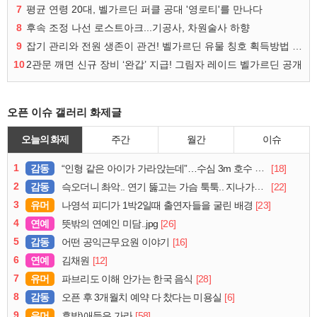
7
평균 연령 20대, 벨가르딘 퍼클 공대 '영로티'를 만나다
8
후속 조정 나선 로스트아크...기공사, 차원술사 하향
9
잡기 관리와 전원 생존이 관건! 벨가르딘 유물 칭호 획득방법 정리
10
2관문 깨면 신규 장비 ‘완갑’ 지급! 그림자 레이드 벨가르딘 공개
오픈 이슈 갤러리 화제글
오늘의 화제
주간
월간
이슈
1
감동
[18]
“인형 같은 아이가 가라앉는데”…수심 3m 호수 뛰어든 60대 의인
2
감동
[22]
슥오더니 촤악.. 연기 뚫고는 가슴 툭툭.. 지나가던 아재의 정체
3
유머
[23]
나영석 피디가 1박2일때 출연자들을 굴린 배경
4
연예
[26]
뜻밖의 연예인 미담..jpg
5
감동
[16]
어떤 공익근무요원 이야기
6
연예
[12]
김채원
7
유머
[28]
파브리도 이해 안가는 한국 음식
8
감동
[6]
오픈 후 3개월치 예약 다 찼다는 미용실
9
유머
[58]
후방)애들은 가라