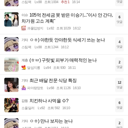
댓글
스팀팩
Lv.88
조회 1004
추천 1
16:14
105억 전세금 못 받은 이승기..."이사 안 간다,
이슈
6
차가원 고소 계획"
댓글
과몰입방지
Lv.82
조회 1029
16:12
ㅇㅎ) 야한듯 안야한듯 식세기 쓰는 눈나
기타
4
댓글
스팀팩
Lv.88
조회 1244
16:12
(ㅎㅂ) 구릿빛 피부가 매력적인 눈나
계층
2
댓글
달섭지롱
Lv.94
조회 930
16:11
최근 배달 전문 식당 특징
기타
12
댓글
파아랑망토
Lv.68
조회 1126
16:10
치킨하나 사먹을 수?
감동
6
댓글
소울딜러
Lv.92
조회 592
16:10
ㅇㅎ) 만나 보자는 눈나
기타
2
댓글