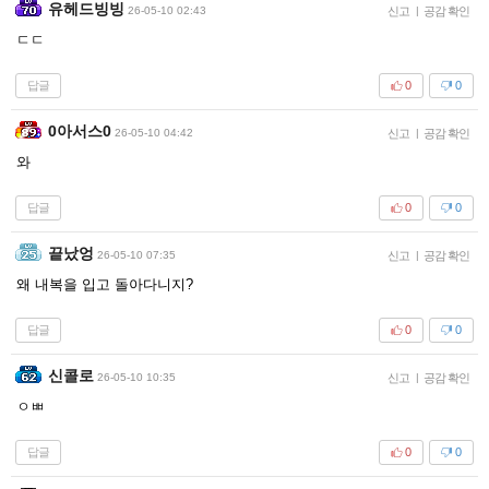
유헤드빙빙
26-05-10 02:43
신고
|
공감 확인
ㄷㄷ
답글
0
0
0아서스0
26-05-10 04:42
신고
|
공감 확인
와
답글
0
0
끝났엉
26-05-10 07:35
신고
|
공감 확인
왜 내복을 입고 돌아다니지?
답글
0
0
신콜로
26-05-10 10:35
신고
|
공감 확인
ㅇㅃ
답글
0
0