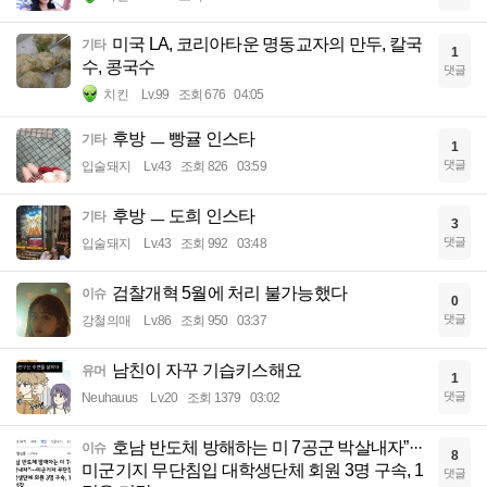
미국 LA, 코리아타운 명동교자의 만두, 칼국
기타
1
수, 콩국수
댓글
치킨
Lv.99
조회 676
04:05
후방 ㅡ 빵귤 인스타
기타
1
댓글
입술돼지
Lv.43
조회 826
03:59
후방 ㅡ 도희 인스타
기타
3
댓글
입술돼지
Lv.43
조회 992
03:48
검찰개혁 5월에 처리 불가능했다
이슈
0
댓글
강철의매
Lv.86
조회 950
03:37
남친이 자꾸 기습키스해요
유머
1
댓글
Neuhauus
Lv.20
조회 1379
03:02
호남 반도체 방해하는 미 7공군 박살내자”···
이슈
8
미군기지 무단침입 대학생단체 회원 3명 구속, 1
댓글