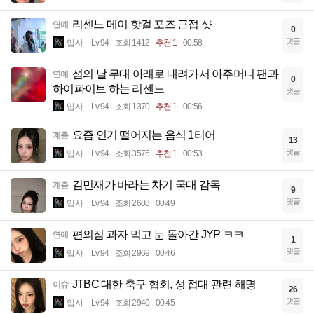
리센느 메이 핫걸 포즈 근접 샷
연예
0
댓글
입사
Lv.94
조회 1412
추천 1
00:58
섬의 날 무대 아래로 내려가서 아주머니 팬과
연예
0
하이파이브 하는 리센느
댓글
입사
Lv.94
조회 1370
추천 1
00:56
요즘 인기 떨어지는 음식 1티어
계층
13
댓글
입사
Lv.94
조회 3576
추천 1
00:53
김민재가 바라는 차기 국대 감독
계층
9
댓글
입사
Lv.94
조회 2608
00:49
편의점 과자 먹고 눈 돌아간 JYP ㅋㅋ
연예
1
댓글
입사
Lv.94
조회 2969
00:46
JTBC 대한 축구 협회, 성 접대 관련 해명
이슈
26
댓글
입사
Lv.94
조회 2940
00:45