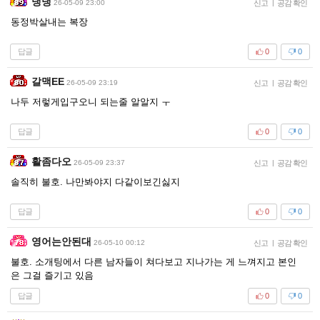
냉냉
26-05-09 23:00
신고
|
공감 확인
동정박살내는 복장
답글
0
0
갈맥EE
26-05-09 23:19
신고
|
공감 확인
나두 저렇게입구오니 되는줄 알알지 ㅜ
답글
0
0
활좀다오
26-05-09 23:37
신고
|
공감 확인
솔직히 불호. 나만봐야지 다같이보긴싫지
답글
0
0
영어는안된대
26-05-10 00:12
신고
|
공감 확인
불호. 소개팅에서 다른 남자들이 쳐다보고 지나가는 게 느껴지고 본인
은 그걸 즐기고 있음
답글
0
0