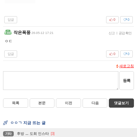
답글
0
0
작은폭풍
26-05-12 17:21
신고
|
공감 확인
ㅇㄷ
답글
0
0
새로고침
등록
목록
본문
이전
다음
댓글보기
ㅇㅇㄱ 지금 뜨는 글
후방 ㅡ 도희 인스타
[3]
기타