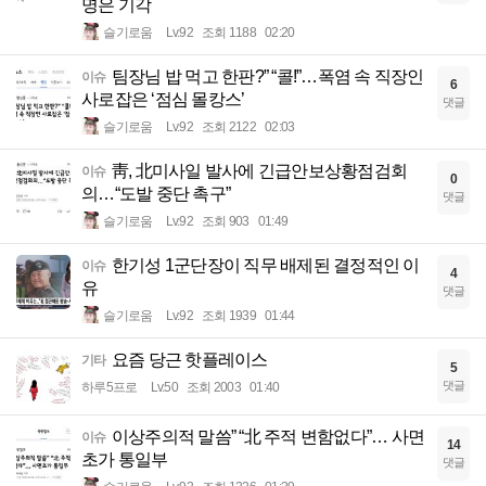
명은 기각
슬기로움
Lv.92
조회 1188
02:20
팀장님 밥 먹고 한판?” “콜!”…폭염 속 직장인
이슈
6
사로잡은 ‘점심 몰캉스’
댓글
슬기로움
Lv.92
조회 2122
02:03
靑, 北미사일 발사에 긴급안보상황점검회
이슈
0
의…“도발 중단 촉구”
댓글
슬기로움
Lv.92
조회 903
01:49
한기성 1군단장이 직무 배제된 결정적인 이
이슈
4
유
댓글
슬기로움
Lv.92
조회 1939
01:44
요즘 당근 핫플레이스
기타
5
댓글
하루5프로
Lv.50
조회 2003
01:40
이상주의적 말씀” “北 주적 변함없다”… 사면
이슈
14
초가 통일부
댓글