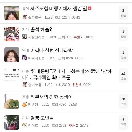
제주도행 비행기에서 생긴 일
유머
2
댓글
슬기로움
Lv.92
조회 1234
00:43
출석 해슴?
기타
1
댓글
사실난라쿤
Lv.89
조회 683
추천 2
00:33
어쩌다 한번 산다라박
연예
1
댓글
어쩌다한번
Lv.77
조회 1688
00:31
李 대통령 "군에서 다쳤는데 왜 6% 부담하
이슈
22
나"…국가책임 확대 주문
댓글
슬기로움
Lv.92
조회 2320
추천 6
00:24
타부서의 친한 동생이
계층
38
댓글
쾌변왕
Lv.91
조회 4030
23:53
철봉 고인물
기타
3
댓글
언데드
Lv.90
조회 2352
추천 2
23:48