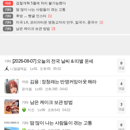
검찰개혁 5월에 처리 불가능했다
이슈
땀 많이 나는 사람들이 겪는 고통
기타
후방 ㅡ 빵귤 인스타
[1]
기타
미국 LA, 코리아타운 명동교자의 만두, 칼국수, 콩국수
[1]
기타
남은 케이크 보관 방법
[3]
기타
[2026-08-07] 오늘의 전국 날씨 & 띠별 운세
기타
0
댓글
니얼굴제길
Lv.81
조회 65
05:02
김용 : 정청래는 반명커밍아웃 해라
이슈
4
댓글
윤석렬
Lv.65
조회 385
04:42
남은 케이크 보관 방법
기타
3
댓글
치킨
Lv.99
조회 641
04:22
땀 많이 나는 사람들이 겪는 고통
기타
0
댓글