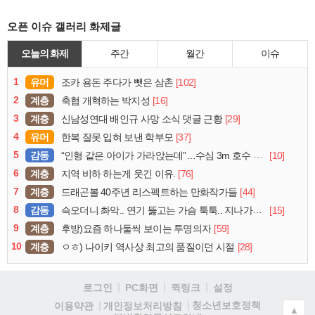
오픈 이슈 갤러리 화제글
오늘의 화제
주간
월간
이슈
1
유머
[102]
조카 용돈 주다가 뺏은 삼촌
2
계층
[16]
축협 개혁하는 박지성
3
계층
[29]
신남성연대 배인규 사망 소식 댓글 근황
4
유머
[37]
한복 잘못 입혀 보낸 학부모
5
감동
[10]
“인형 같은 아이가 가라앉는데”…수심 3m 호수 뛰어든 60대 의인
6
계층
[76]
지역 비하 하는게 웃긴 이유.
7
계층
[44]
드래곤볼 40주년 리스펙트하는 만화작가들
8
감동
[15]
슥오더니 촤악.. 연기 뚫고는 가슴 툭툭.. 지나가던 아재의 정체
9
계층
[59]
후방)요즘 하나둘씩 보이는 투명의자
10
계층
[28]
ㅇㅎ) 나이키 역사상 최고의 품질이던 시절
로그인
PC화면
퀵링크
설정
청소년보호정책
이용약관
개인정보처리방침
▲