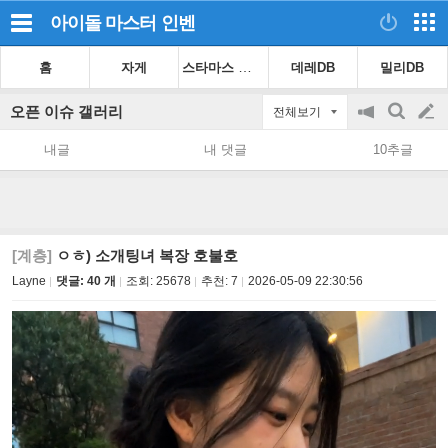
아이돌 마스터
인벤
스타마스 가이드
홈
자게
데레DB
밀리DB
오픈 이슈 갤러리
전체보기
공
검
글
지
색
내글
내 댓글
10추글
on/off
쓰
기
[계층]
ㅇㅎ) 소개팅녀 복장 호불호
Layne
댓글: 40 개
조회:
25678
추천:
7
2026-05-09 22:30:56