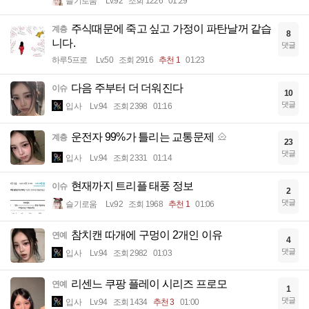
슬기로움
Lv.92
조회 1226
01:29
주식때문에 죽고 싶고 가정이 파탄날꺼 같습
계층
8
니다.
댓글
하루5프로
Lv.50
조회 2916
추천 1
01:23
다음 주부터 더 더워진다
이슈
10
댓글
입사
Lv.94
조회 2398
01:16
운전자 99%가 틀리는 교통문제
계층
23
댓글
입사
Lv.94
조회 2331
01:14
현재까지 트리플 태풍 정보
이슈
2
댓글
슬기로움
Lv.92
조회 1968
추천 1
01:06
참치캔 따개에 구멍이 2개인 이유
연예
4
댓글
입사
Lv.94
조회 2982
01:03
리센느 쿠팡 플레이 시리즈 프로모
연예
1
댓글
입사
Lv.94
조회 1434
추천 3
01:00