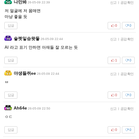
나만봐
26-05-09 22:39
신고
|
공감 확인
저 얼굴에 저 몸매면
마냥 좋을 듯
답글
0
0
슿펫잏승왓듷
26-05-09 22:44
신고
|
공감 확인
AI 라고 표기 안하면 아재들 잘 모르는 듯
답글
1
0
야생들쥐ee
26-05-09 22:44
신고
|
공감 확인
ㅂ
답글
0
0
Ah64e
26-05-09 22:50
신고
|
공감 확인
ㅇㄷ
답글
0
0