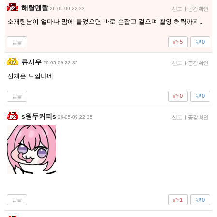
해탈멘탈
26-05-09 22:33
신고
|
공감 확인
소개팅남이 얼마나 맘에 들었으면 바로 손잡고 걸으며 촬영 허락까지..
답글
5
0
류시우
26-05-09 22:35
신고
|
공감 확인
신재은 느낌나네
답글
0
0
s원두커피s
26-05-09 22:35
신고
|
공감 확인
답글
1
0