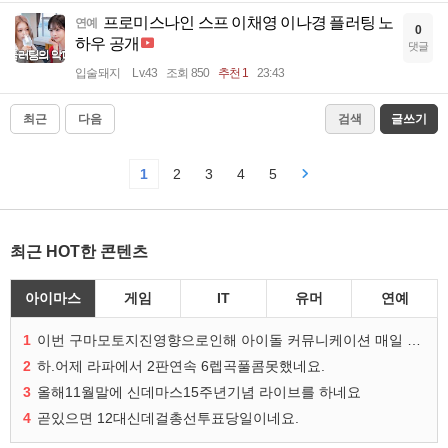
프로미스나인 스프 이채영 이나경 플러팅 노
연예
0
하우 공개
댓글
입술돼지
Lv.43
조회 850
추천 1
23:43
최근
다음
검색
글쓰기
1
2
3
4
5
최근 HOT한 콘텐츠
아이마스
게임
IT
유머
연예
1
이번 구마모토지진영향으로인해 아이돌 커뮤니케이션 매일 게시물이 중단된다고하네요ㅠ
2
하.어제 라파에서 2판연속 6렙곡풀콤못했네요.
3
올해11월말에 신데마스15주년기념 라이브를 하네요
4
곧있으면 12대신데걸총선투표당일이네요.