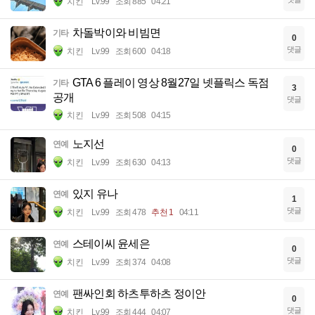
치킨
Lv.99
조회 885
04:21
차돌박이와 비빔면
기타
0
댓글
치킨
Lv.99
조회 600
04:18
GTA 6 플레이 영상 8월27일 넷플릭스 독점
기타
3
공개
댓글
치킨
Lv.99
조회 508
04:15
노지선
연예
0
댓글
치킨
Lv.99
조회 630
04:13
있지 유나
연예
1
댓글
치킨
Lv.99
조회 478
추천 1
04:11
스테이씨 윤세은
연예
0
댓글
치킨
Lv.99
조회 374
04:08
팬싸인회 하츠투하츠 정이안
연예
0
댓글
치킨
Lv.99
조회 444
04:07