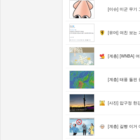
[이슈]
미군 무기 고갈
[유머]
여친 보는 
[계층]
[WNBA]
[계층]
태풍 돌핀 
[사진]
압구정 한
[계층]
길빵 이거 