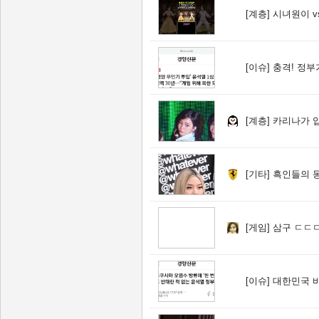
[계층]
시녀원이 v
[이슈]
충격! 정부
[계층]
카리나가 입
[기타]
흑인들의 동양인 
[게임]
삼구 ㄷㄷㄷ
[이슈]
대한민국 바