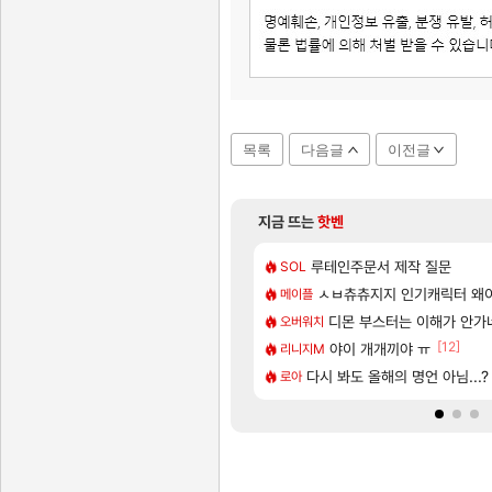
목록
다음글
이전글
지금 뜨는
핫벤
[40]
] 괴도 영상 l 타카마키 안·댄싱 스타
E는 노역?
[명조 | 도미노피자 콜라보] 예
루테인주문서 제작 질문
명조
SOL
[29]
타 2.0NA 기변하면 유류비 절약이 얼마나 될까요..?
유저의 블로그
버전 콘텐츠 미리 보기 | 3.6 버전 「신기루 속 등불 그림자, 속세에
ㅅㅂ츄츄지지 인기캐릭터 왜
명조
메이플
[56]
[2]
 때 꾸르륵소리나는데
미친놈 등장
6개월 기다렸다… 드디어 도착한 
디몬 부스터는 이해가 안가
명조
오버워치
[85]
[12]
이해했는데 이거지?
제주도 아이들과 다녀왔습니다.
야이 개개끼야 ㅠ
여행
리니지M
[102]
방주 엔드필드 [펠리카] 판매 예정
입니다.
운문댐
다시 봐도 올해의 명언 아님...?
여행
로아