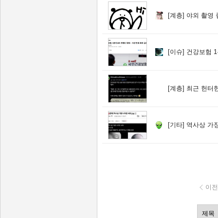
[계층]
야외 촬영 
[이슈]
건강보험 1분기 
[계층]
최근 헌터헌
[기타]
역사상 가장
이전