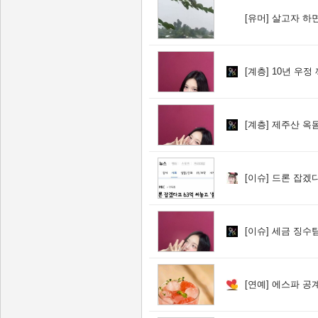
[유머]
살고자 하면 
[계층]
10년 우정 
[계층]
제주산 옥
[이슈]
드론 잡겠다고 
[이슈]
세금 징수팀
[연예]
에스파 공계 카