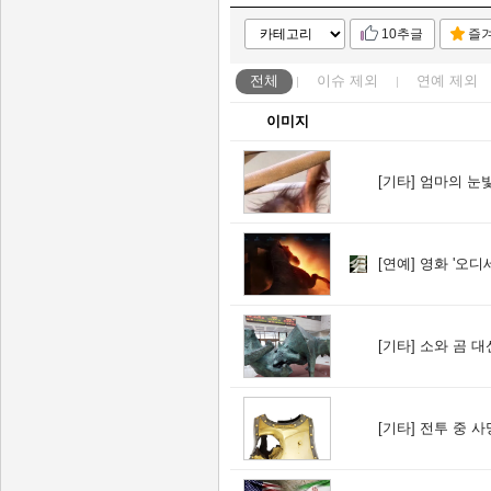
10추글
즐
전체
이슈
제외
연예
제외
이미지
[기타]
엄마의 눈
[연예]
영화 '오디세
[기타]
소와 곰 대
[기타]
전투 중 사