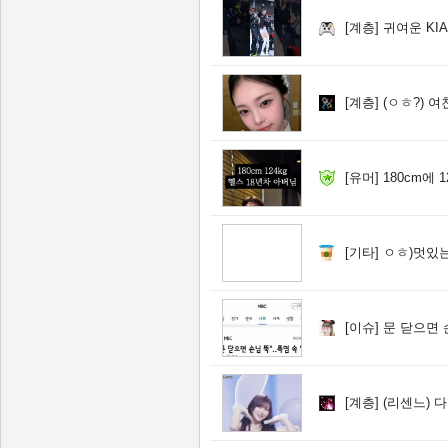
[계층]
귀여운 KI
[계층]
(ㅇㅎ?) 여
[유머]
180cm에 
[기타]
ㅇㅎ)멋있는
[이슈]
문 닫으면 손
[계층]
(리센느) 