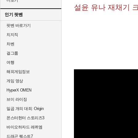
더보기
설윤 유나 재채기 크
인기 팟벤
팟벤 바로가기
치지직
차벤
걸그룹
여행
해외게임정보
게임 영상
HyperX OMEN
브이 라이징
일곱 개의 대죄: Origin
몬스터헌터 스토리즈3
바이오하자드 레퀴엠
드래곤 퀘스트7