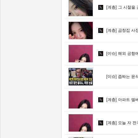
[계층]
그 시절을 
[계층]
곱창집 사장
[이슈]
해외 공항에
[이슈]
즙짜는 윤석
[계층]
아파트 엘베
[계층]
오늘 자 전국