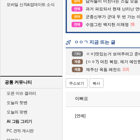
남자들이 미친다는 스킬 모음
유머
모바일 신작&업데이트 소식
과거 파묘되서 현재 난리난 
연예
군종신부가 군대 두 번 가는 
유머
수염그린 백지헌.이채영
[9]
연예
ㅇㅇㄱ 지금 뜨는 글
ㅇㅎ)멋있는거 보여주려고 준
기타
(ㅇㅎ?) 여친 복장, 제가 예민
계층
제주산 옥돔 레전드
[13]
계층
공통 커뮤니티
주소보기
복사
오픈 이슈 갤러리
이뻐요
오늘의 핫벤
오늘의 팟벤
[연예]
AI 그림 그리기
PC 견적 게시판