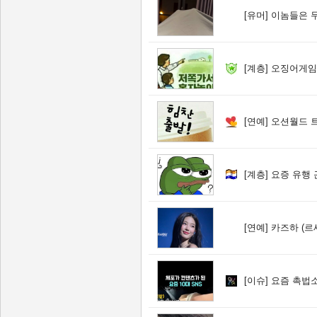
[유머]
이놈들은 
[계층]
오징어게임 
[연예]
오션월드 
[계층]
요증 유행 
[연예]
카즈하 (르
[이슈]
요즘 촉법소