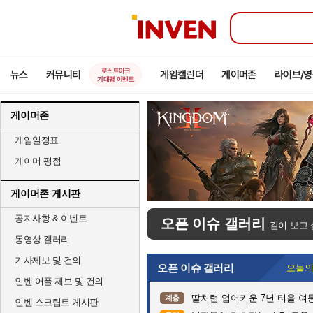
인
벤
로스트아크
뉴스
커뮤니티
게임캘린더
게이머존
라이브/
기대평 이벤트
게이머존
게임일정표
게이머 평점
게이머존 게시판
공지사항 & 이벤트
오픈 이슈 갤러리
같이 보고 
동영상 갤러리
기사제보 및 건의
오픈 이슈 갤러리
오늘의
인벤 어플 제보 및 건의
딸처럼 업어키운 7년 터울 여
계층
인벤 스크립트 게시판