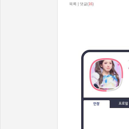
목록
|
댓글(
16
)
프로필
인장