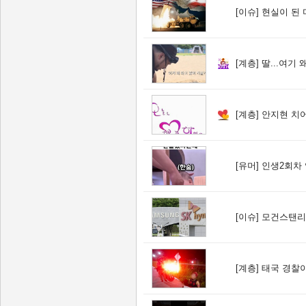
[이슈]
현실이 된 미
[계층]
딸...여기 
[계층]
안지현 치
[유머]
인생2회차 엄
[이슈]
모건스탠리 "가
[계층]
태국 경찰이