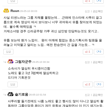
답글
1
0
Ruun
26-05-10 00:03
신고
|
공감 확인
사실 리센느라는 그룹 자체를 몰랐는데... .근래에 인스타에 사투리 걸그
룹으로 계속 영상이 떠서 보다보니 너무 귀여워서 유튭 찾아보게 되었는
데.. 볼수록 매력있음 ㅋ
거제소녀랑 경주 신라공주랑 갸루 귀신 삼인방 만담하는것도 웃기고..
유튭 보는데 뭔가 느낌이.. 원이 어깨에 힘없는 중소기획사와 팀원들 올
려놓고 이악물고 달리는 느낌.. 예전 한승연이 간 길을 가는듯... ㅋ
답글
1
0
그림자군주
26-05-10 00:34
신고
|
공감 확인
소속사가 열심히 푸시중이긴함
노래도 좋고 1년 3컴백에 열심히하고
드디어 기회온것
답글
2
0
슬기로움
26-05-10 01:54
신고
|
공감 확인
사투리짤 돌기전에도 나름 노래도 좋고 행사도 많이 다니고 열심히 활
동하던 그룹이었쥬.원이가 개인 유튜브 개설하면서 더 인기 생기는듯.