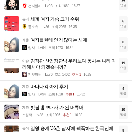
14
댓글
전자팔찌
Lv.93
조회 1661
16:37
세계 여자 가슴 크기 순위
유머
6
댓글
풀소유
Lv.86
조회 2065
16:35
여자들한테 인기 많다는 시계
계층
6
댓글
입사
Lv.94
조회 1973
16:34
김정관 산업장관님 우리보다 못사는 나라 따
이슈
19
라해서야 되겠습니까?
댓글
진겟타원
Lv.70
조회 1402
추천 1
16:33
바나나킥 아기 후기
계층
4
댓글
입사
Lv.94
조회 1628
추천 1
16:32
빗썸 홍보대사 가 된 버튜버
계층
10
댓글
스팀팩
Lv.88
조회 1935
추천 1
16:32
일왕 승계 '36촌 남자'에 팩폭하는 한국인에
유머
9