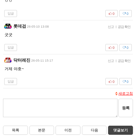
ㅇㅇ
답글
0
0
롯데검
26-05-10 13:08
신고
|
공감 확인
굿굿
답글
0
0
닥터레진
26-05-11 15:17
신고
|
공감 확인
거제 야호~
답글
0
0
새로고침
등록
목록
본문
이전
다음
댓글보기