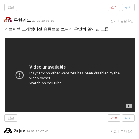
답글
1
0
무한궤도
26-05-10 07:19
신고
|
공감 확인
러브어택 노래방버젼 유튜브로 보다가 우연히 알게된 그룹
답글
0
0
2sjun
26-05-10 07:45
신고
|
공감 확인