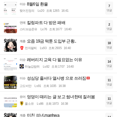
8월6일 환율
이슈
7
댓글
찢어진정의
Lv.20
조회 1265
16:41
킬링파트 다 받은 패배
연예
2
댓글
스티브승준유
Lv.76
조회 1677
16:40
요즘 19금 떡툰 도입부 근황..
계층
18
댓글
전자팔찌
Lv.93
조회 2935
16:40
레버리지 교육 다 필요없는 이유
이슈
14
댓글
하늘값람쥐
Lv.82
조회 1707
16:40
성심당 줄서다 열사병 으로 쓰러짐
이슈
11
댓글
고도비만
Lv.91
조회 1035
16:38
엉덩이 때리는 글 보고 썸녀한테 질러봄
유머
11
댓글
풀소유
Lv.86
조회 1973
16:38
미친 성녀.manhwa
계층