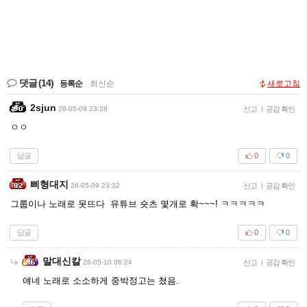
댓글
(14)
등록순
|
최신순
새로고침
2sjun
26-05-09 23:28
신고
|
공감 확인
ㅇㅇ
답글
0
0
삐형대지
26-05-09 23:32
신고
|
공감 확인
그룹이나 노래로 못뜨다 유튜브 숏츠 몇개로 확~~~! ㅋㅋㅋㅋㅋ
답글
0
0
말대신칼
26-05-10 06:24
신고
|
공감 확인
얘네 노래로 소소하게 중박정고는 쳤음.