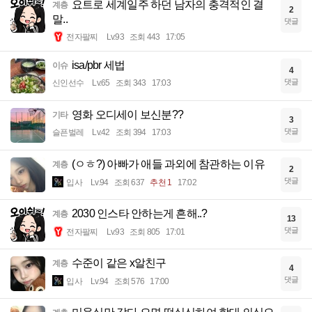
요트로 세계일주 하던 남자의 충격적인 결
계층
2
말..
댓글
전자팔찌
Lv.93
조회 443
17:05
isa/pbr 세법
이슈
4
댓글
신인선수
Lv.65
조회 343
17:03
영화 오디세이 보신분??
기타
3
댓글
슬픈벌레
Lv.42
조회 394
17:03
(ㅇㅎ?) 아빠가 애들 과외에 참관하는 이유
계층
2
댓글
입사
Lv.94
조회 637
추천 1
17:02
2030 인스타 안하는게 흔해..?
계층
13
댓글
전자팔찌
Lv.93
조회 805
17:01
수준이 같은 x알친구
계층
4
댓글
입사
Lv.94
조회 576
17:00