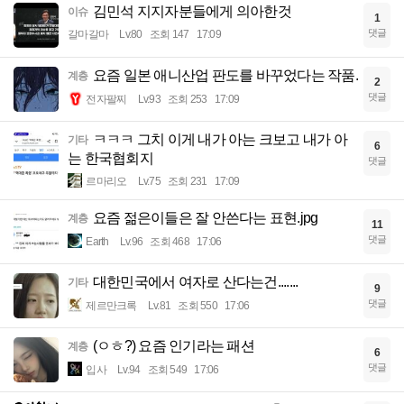
김민석 지지자분들에게 의아한것
이슈
1
댓글
갈마갈마
Lv.80
조회 147
17:09
요즘 일본 애니산업 판도를 바꾸었다는 작품.
계층
2
댓글
전자팔찌
Lv.93
조회 253
17:09
ㅋㅋㅋ 그치 이게 내가 아는 크보고 내가 아
기타
6
는 한국협회지
댓글
르마리오
Lv.75
조회 231
17:09
요즘 젊은이들은 잘 안쓴다는 표현.jpg
계층
11
댓글
Earth
Lv.96
조회 468
17:06
대한민국에서 여자로 산다는건.......
기타
9
댓글
제르만크록
Lv.81
조회 550
17:06
(ㅇㅎ?) 요즘 인기라는 패션
계층
6
댓글
입사
Lv.94
조회 549
17:06