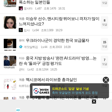
폭소하는 일본인들
댓글
옆사마
Lv.87
조회 1476
16:31
이승우 선수, 맨시티랑 뛰어보니 격차가 많이
계층
8
느껴지셨나요?
댓글
입사
Lv.94
조회 1309
16:29
우크라이나군이 경악한 한국 보급물자
유머
15
댓글
게맛살튀김
Lv.44
조회 2003
16:28
중국 지방 방송사 ‘완전 AI 드라마’ 방영…논
이슈
7
란 속 ‘돌파구’ 긍정 평가도
댓글
균터
Lv.42
조회 1264
16:25
멕시코에서 라이브중 총격살인
계층
1
댓글
하루5프로
Lv.50
조회 1706
16:23
드래곤소드 '압긍' 달성 기념
축하 댓글달면 10 명에게 코드 증정
루머) 9월에 출시된다는 아이폰 폴더폰 스펙
계층
12
근황
댓글
풀소유
Lv.86
조회 1606
16:23
AD