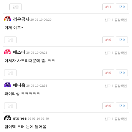
답글
1
0
검은곰사
26-05-10 00:20
신고
|
공감 확인
거제 야호~
답글
0
0
에스터
26-05-10 00:28
신고
|
공감 확인
이처자 사투리때문에 뜸. ㅋㅋ
답글
0
0
애니옵
26-05-10 02:58
신고
|
공감 확인
파이리상 ㅋㅋㅋㅋㅋ
답글
0
0
stones
26-05-10 05:46
신고
|
공감 확인
럽어택 부터 눈에 들어옴