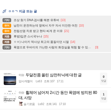
ㅇㅇㄱ 지금 뜨는 글
조상 찾기 DNA 검사를 해본 유튜버
[13]
기타
남친이 운전하는데 옆에서 자꾸 자서 미안한 여친
[10]
유머
전립선염 치료 받고 현타 씨게 온 이유
[21]
유머
후방)입큰 스시국누나
[15]
계층
ㅇㅎ) 나이키 역사상 최고의 품질이던 시절
[14]
계층
폭염으로 두바이의 가난한 사람의 화장실을 체험 할 수 있는 곳
[3]
기타
두달전쯤 올린 삼전하닉에 대한 글
이슈
0
댓글
암사캐쩔어
Lv.63
조회 107
17:11
휠체어 넘어져 2시간 동안 폭염에 방치된 80
이슈
1
대, 사망
댓글
슬기로움
Lv.92
조회 141
17:10