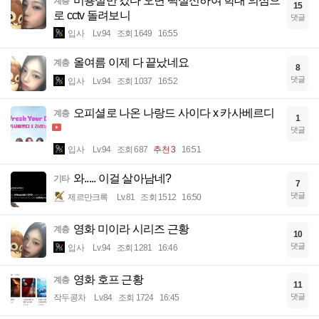
미용실만 갔다 오면 떡실신하여 학대 의심으
계층
15
로 cctv 돌려보니
댓글
입사
Lv.94
조회 1649
16:55
올여름 이제 다 끝났네요
계층
8
댓글
입사
Lv.94
조회 1037
16:52
오피셜로 나온 나랑드 사이다 x 카사베르디
계층
1
댓글
입사
Lv.94
조회 687
추천 3
16:51
와..... 이걸 살아남네?
기타
7
댓글
제르만크록
Lv.81
조회 1512
16:50
영화 미이라 시리즈 근황
계층
10
댓글
입사
Lv.94
조회 1281
16:46
영화 호프 근황
계층
11
댓글
작두콩차
Lv.84
조회 1724
16:45