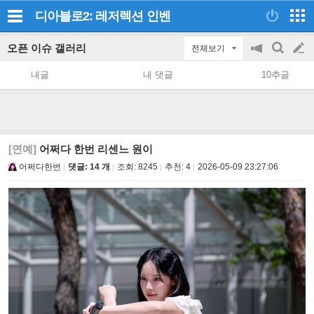
디아블로2: 레저렉션
인벤
오픈 이슈 갤러리
전체보기
공
검
글
지
색
내글
내 댓글
10추글
on/off
쓰
기
[연예]
어쩌다 한번 리센느 원이
어쩌다한번
댓글: 14 개
조회:
8245
추천:
4
2026-05-09 23:27:06