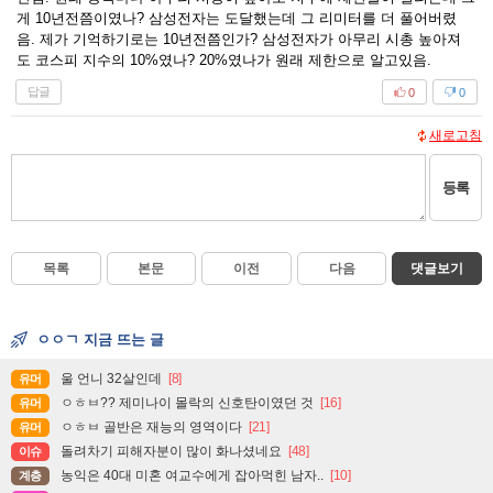
게 10년전쯤이였나? 삼성전자는 도달했는데 그 리미터를 더 풀어버렸
음. 제가 기억하기로는 10년전쯤인가? 삼성전자가 아무리 시총 높아져
도 코스피 지수의 10%였나? 20%였나가 원래 제한으로 알고있음.
답글
0
0
새로고침
등록
목록
본문
이전
다음
댓글보기
ㅇㅇㄱ 지금 뜨는 글
울 언니 32살인데
[8]
유머
ㅇㅎㅂ?? 제미나이 몰락의 신호탄이였던 것
[16]
유머
ㅇㅎㅂ 골반은 재능의 영역이다
[21]
유머
돌려차기 피해자분이 많이 화나셨네요
[48]
이슈
농익은 40대 미혼 여교수에게 잡아먹힌 남자..
[10]
계층