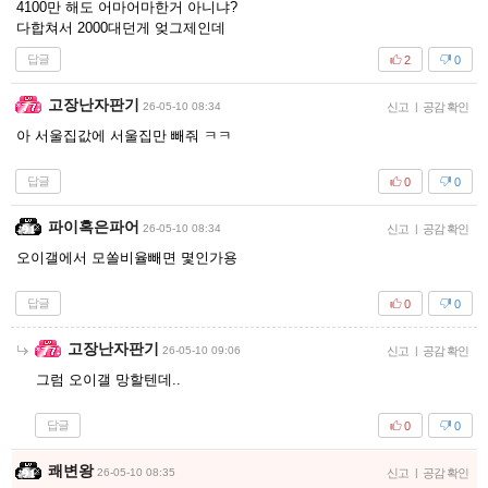
4100만 해도 어마어마한거 아니냐?
다합쳐서 2000대던게 엊그제인데
답글
2
0
고장난자판기
26-05-10 08:34
신고
|
공감 확인
아 서울집값에 서울집만 빼줘 ㅋㅋ
답글
0
0
파이혹은파어
26-05-10 08:34
신고
|
공감 확인
오이갤에서 모쏠비율빼면 몇인가용
답글
0
0
고장난자판기
26-05-10 09:06
신고
|
공감 확인
그럼 오이갤 망할텐데..
답글
0
0
쾌변왕
26-05-10 08:35
신고
|
공감 확인