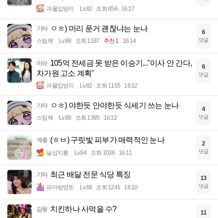
과몰입방지
Lv.82
조회 658
16:17
ㅇㅎ) 머리 푼거 괜찮냐는 눈나
기타
6
댓글
스팀팩
Lv.88
조회 1187
추천 1
16:14
105억 전세금 못 받은 이승기..."이사 안 간다,
이슈
6
차가원 고소 계획"
댓글
과몰입방지
Lv.82
조회 1155
16:12
ㅇㅎ) 야한듯 안야한듯 식세기 쓰는 눈나
기타
4
댓글
스팀팩
Lv.88
조회 1395
16:12
(ㅎㅂ) 구릿빛 피부가 매력적인 눈나
계층
2
댓글
달섭지롱
Lv.94
조회 1036
16:11
최근 배달 전문 식당 특징
기타
13
댓글
파아랑망토
Lv.68
조회 1241
16:10
치킨하나 사먹을 수?
감동
11