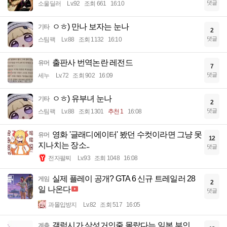
댓글
소울딜러
Lv.92
조회 661
16:10
ㅇㅎ) 만나 보자는 눈나
기타
2
댓글
스팀팩
Lv.88
조회 1132
16:10
출판사 번역논란 레전드
유머
7
댓글
세누
Lv.72
조회 902
16:09
ㅇㅎ) 유부녀 눈나
기타
2
댓글
스팀팩
Lv.88
조회 1301
추천 1
16:08
영화 '글래디에이터' 봤던 수컷이라면 그냥 못
유머
12
지나치는 장소..
댓글
전자팔찌
Lv.93
조회 1048
16:08
실제 플레이 공개? GTA 6 신규 트레일러 28
게임
2
일 나온다
댓글
과몰입방지
Lv.82
조회 517
16:05
갤럭시가 삼성거인줄 몰랐다는 일본 부인
계층