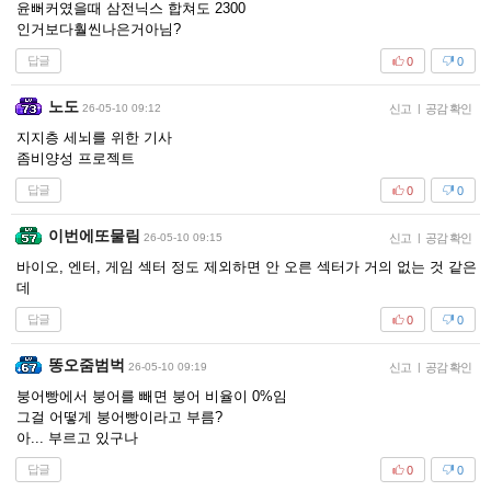
윤뻐커였을때 삼전닉스 합쳐도 2300
인거보다훨씬나은거아님?
답글
0
0
노도
26-05-10 09:12
신고
|
공감 확인
지지층 세뇌를 위한 기사
좀비양성 프로젝트
답글
0
0
이번에또물림
26-05-10 09:15
신고
|
공감 확인
바이오, 엔터, 게임 섹터 정도 제외하면 안 오른 섹터가 거의 없는 것 같은
데
답글
0
0
똥오줌범벅
26-05-10 09:19
신고
|
공감 확인
붕어빵에서 붕어를 빼면 붕어 비율이 0%임
그걸 어떻게 붕어빵이라고 부름?
아... 부르고 있구나
답글
0
0