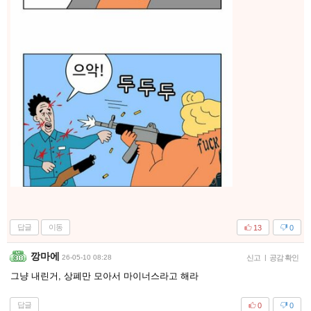
답글
이동
13
0
깡마에
26-05-10 08:28
신고
|
공감 확인
그냥 내린거, 상폐만 모아서 마이너스라고 해라
답글
0
0