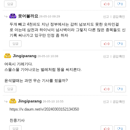
답글
0
0
웃어볼까요
26-05-10 09:29
신고
|
공감 확인
두개 빼고 4천피도 지난 정부에서는 감히 넘보지도 못한 숫자인걸
로 아는데 삼전과 하이닉이 넘사벽이라 그렇지 다른 많은 종목들도 신
기록 써나가고 있구만 인정 좀 하자
답글
0
0
Jingiparang
26-05-10 10:08
신고
|
공감 확인
여윽시 기레기다.
스물스물 기어나오는 벌레처럼 똥을 싸지른다.
윤석열때는 과연 무슨 기사를 썼을까?
답글
0
0
Jingiparang
26-05-10 10:55
신고
|
공감 확인
https://v.daum.net/v/20240303152134350
친중기사
답글
0
0