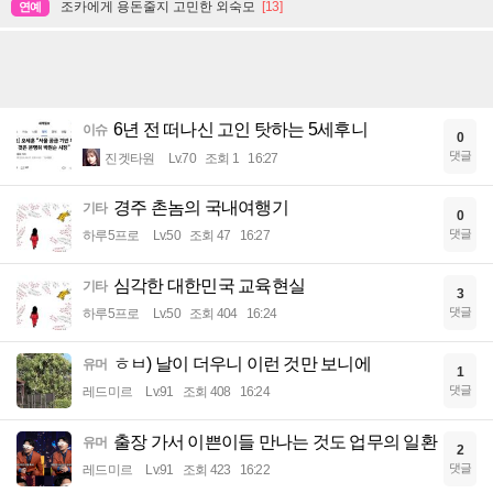
조카에게 용돈줄지 고민한 외숙모
[13]
연예
6년 전 떠나신 고인 탓하는 5세후니
이슈
0
댓글
진겟타원
Lv.70
조회 1
16:27
경주 촌놈의 국내여행기
기타
0
댓글
하루5프로
Lv.50
조회 47
16:27
심각한 대한민국 교육현실
기타
3
댓글
하루5프로
Lv.50
조회 404
16:24
ㅎㅂ) 날이 더우니 이런 것만 보니에
유머
1
댓글
레드미르
Lv.91
조회 408
16:24
출장 가서 이쁜이들 만나는 것도 업무의 일환
유머
2
댓글
레드미르
Lv.91
조회 423
16:22