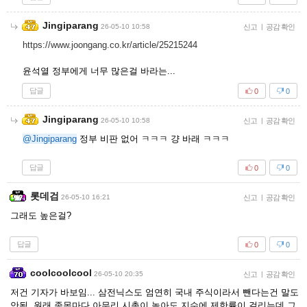
Jingiparang
26-05-10 10:58
신고
|
공감 확인
https://www.joongang.co.kr/article/25215244
윤석열 정부에게 너무 많은걸 바라는...
답글
0
0
Jingiparang
26-05-10 10:58
신고
|
공감 확인
@Jingiparang
정부 비판 없어 ㅋㅋㅋ 걍 바래 ㅋㅋㅋ
답글
0
0
롯데검
26-05-10 16:21
신고
|
공감 확인
그래도 높은걸?
답글
0
0
coolcoolcool
26-05-10 20:35
신고
|
공감 확인
저건 기자가 바보임... 삼전닉스도 엄연히 국내 주식이라서 뺀다는건 말도
안됨. 원래 종목마다 아무리 시총이 높아도 지수에 제한률이 걸리는데 그