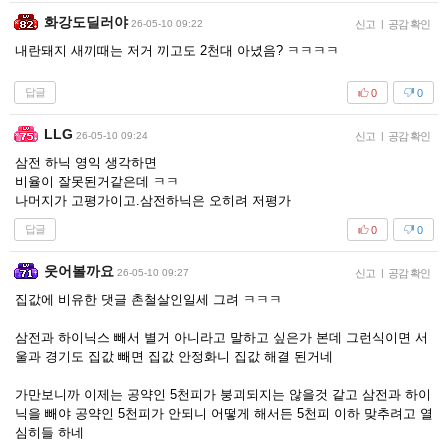
화강도딜러야
26-05-10 09:22
신고
|
공감 확인
내란돼지 새끼때는 저거 끼고도 2천대 아녔음? ㅋㅋㅋㅋ
답글
0
0
LLG
26-05-10 09:24
신고
|
공감 확인
삼전 하닉 영익 생각하면
비율이 잘못된거같은데 ㅋㅋ
나머지가 고평가이고.삼전하닉은 오히려 저평가
답글
0
0
웃어볼까요
26-05-10 09:27
신고
|
공감 확인
집값에 비유한 댓글 촌철살인일세 그려 ㅋㅋㅋ
삼전과 하이닉스 빼서 별거 아니라고 말하고 싶은가 본데 그런식이면 서
울과 경기도 집값 빼면 집값 안정화니 집값 해결 된거네
가만보니까 이제는 공약인 5천피가 붕괴되지는 않을것 같고 삼전과 하이
닉을 빼야 공약인 5천피가 안되니 어떻게 해서든 5천피 이하 맞추려고 열
심히들 하네