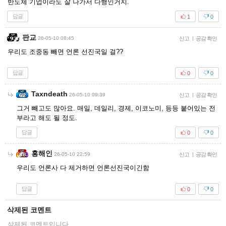
반도체 기업이라도 잘 나가서 다행인거지.
답글
1
0
판교
26-05-10 08:45
신고
|
공감 확인
우리도 조중동 빼면 언론 선진국일 걸??
답글
0
0
Taxndeath
26-05-10 09:39
신고
|
공감 확인
그거 빼고도 많아요. 매일, 데일리, 경제, 이코노미, 등등 붙어있는 전
부라고 해도 될 정도.
답글
0
0
홍해인
26-05-10 22:59
신고
|
공감 확인
우리도 언론사 다 제거하면 언론선진국이긴함
답글
0
0
삭제된 코멘트
삭제된 코멘트입니다.