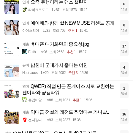
요즘 유행이라는 댄스 챌린지
연예
6
댓글
라라크로포드
Lv.87
조회 1573
15:42
에이페와 함께 할 NEW MUSE 리센느 공개
연예
0
댓글
아이스티이
Lv.32
조회 709
추천 1
15:41
휴대폰 대기화면의 중요성.jpg
계층
17
댓글
Earth
Lv.96
조회 2668
추천 1
15:37
남친이 군대가서 좋다는 여친
유머
4
댓글
Neuhauus
Lv.20
조회 2082
추천 3
15:36
QWER) 직접 만든 폰케이스 서로 교환하는
연예
1
젠야타와 냥뇽타워
댓글
큐땁이알
Lv.88
조회 1031
추천 1
15:36
역대급 전설의 레전드 찍었다는 카니발..
계층
16
댓글
전자팔찌
Lv.93
조회 2827
15:36