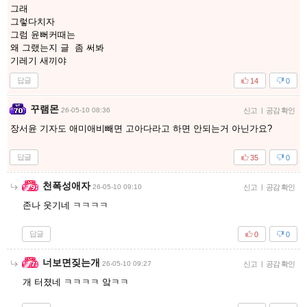
그래
그렇다치자
그럼 윤뻐커때는
왜 그랬는지 글 좀 써봐
기레기 새끼야
답글
14
0
꾸램몬
26-05-10 08:36
신고
|
공감 확인
장서윤 기자도 애미애비빼면 고아다라고 하면 안되는거 아닌가요?
답글
35
0
천폭성애자
26-05-10 09:10
신고
|
공감 확인
존나 웃기네 ㅋㅋㅋㅋ
답글
0
0
너보면짖는개
26-05-10 09:27
신고
|
공감 확인
개 터졌네 ㅋㅋㅋㅋ 앜ㅋㅋ