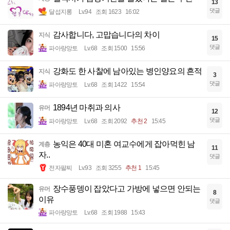
13
댓글
달섭지롱
Lv.94
조회 1623
16:02
감사합니다, 고맙습니다의 차이
지식
15
댓글
파아랑망토
Lv.68
조회 1500
15:56
강화도 한 사찰에 남아있는 병인양요의 흔적
지식
3
댓글
파아랑망토
Lv.68
조회 1422
15:54
1894년 마취과 의사
유머
12
댓글
파아랑망토
Lv.68
조회 2092
추천 2
15:45
농익은 40대 미혼 여교수에게 잡아먹힌 남
계층
11
자..
댓글
전자팔찌
Lv.93
조회 3255
추천 1
15:45
장수풍뎅이 잡았다고 가방에 넣으면 안되는
유머
8
이유
댓글
파아랑망토
Lv.68
조회 1988
15:43