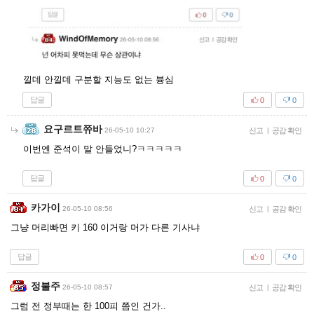
낄데 안낄데 구분할 지능도 없는 븅심
답글
0
0
요구르트쮸바
26-05-10 10:27
신고
|
공감 확인
이번엔 준석이 말 안들었니?ㅋㅋㅋㅋㅋ
답글
0
0
카가이
26-05-10 08:56
신고
|
공감 확인
그냥 머리빠면 키 160 이거랑 머가 다른 기사냐
답글
0
0
정불주
26-05-10 08:57
신고
|
공감 확인
그럼 전 정부때는 한 100피 쯤인 건가..