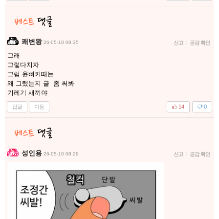
쾌변왕
26-05-10 08:35
신고
|
공감 확인
그래
그렇다치자
그럼 윤뻐커때는
왜 그랬는지 글 좀 써봐
기레기 새끼야
답글
이동
14
0
성인용
26-05-10 08:29
신고
|
공감 확인