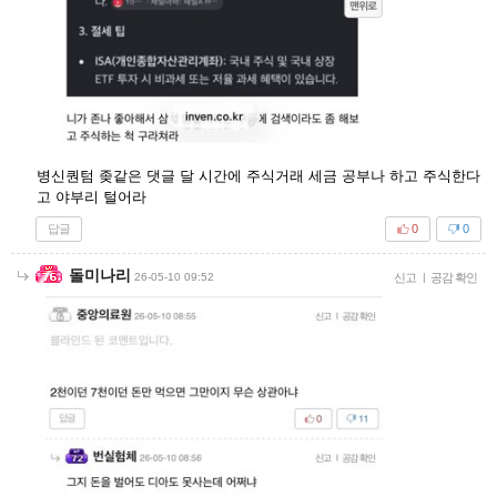
병신퀀텀 좆같은 댓글 달 시간에 주식거래 세금 공부나 하고 주식한다
고 야부리 털어라
답글
0
0
돌미나리
26-05-10 09:52
신고
|
공감 확인