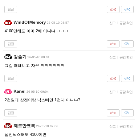
답글
0
0
WindOfMemory
26-05-10 08:57
신고
|
공감 확인
4100만해도 이미 2배 아니냐 ㅋㅋㅋ
답글
0
0
강슬기
26-05-10 09:01
신고
|
공감 확인
그걸 왜빼냐고 자꾸 ㅋㅋㅋㅋㅋㅋ
답글
0
0
Kanel
26-05-10 09:04
신고
|
공감 확인
2천일때 삼전이랑 닉스빼면 1천대 아니냐?
답글
0
0
제르만크록
26-05-10 09:06
신고
|
공감 확인
삼전닉스빼도 4100이면