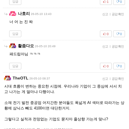
답글
1
0
나효리
26-05-10 13:43
신고
|
공감 확인
너 어 는 진 짜
답글
0
0
활좀다오
26-05-10 20:49
신고
|
공감 확인
패드립아님 ㅋㅋㅋ
답글
0
0
TheOTL
26-05-10 08:37
신고
|
공감 확인
시대 흐름이 변하는 중요한 시점에. 우리나라 기업이 그 중심에 서서 치
고 나가는 게 얼마냐 다행이냐.
소재 전기 발전 중공업 어지간한 분야들도 폭넓게 AI 섹터로 따라가는 상
황에 삼닉스 빼도 4100이면 대단한거지.
그렇다고 실적과 전망없는 기업도 묻지마 줄상향 가는게 맞나?