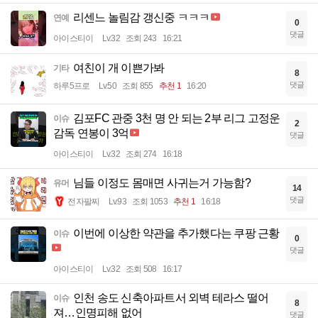
리센느 놀림감 갱신중 ㅋㅋㅋ
연예
0
댓글
아이스티이
Lv.32
조회 243
16:21
여친이 개 이쁜가봐
기타
8
댓글
하루5프로
Lv.50
조회 855
추천 1
16:20
김포FC 관중 3천 명 안 되는 2부 리그 고정운
이슈
2
감독 연봉이 3억
댓글
아이스티이
Lv.32
조회 274
16:18
님들 이정도 몸매면 사귀는거 가능함?
유머
14
댓글
전자팔찌
Lv.93
조회 1053
추천 1
16:18
이번에 이상한 약관을 추가했다는 쿠팡 근황
이슈
0
댓글
아이스티이
Lv.32
조회 508
16:17
인천 송도 신축아파트서 외벽 테라스 떨어
이슈
8
져…인명피해 없어
댓글