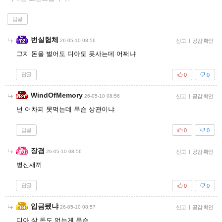
답글
번실험체
26-05-10 08:56
신고
|
공감 확인
그지 돈을 벌어도 디아도 못사는데 어쩌냐
답글
0
0
WindOfMemory
26-05-10 08:56
신고
|
공감 확인
넌 어차피 못먹는데 무슨 상관이냐
답글
0
0
장겸
26-05-10 08:56
신고
|
공감 확인
병신새끼
답글
0
0
입금됐냐
26-05-10 08:57
신고
|
공감 확인
디아 살 돈도 없는게 무슨