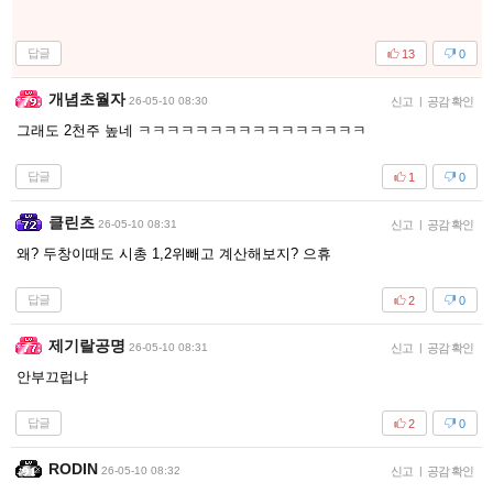
답글
13
0
개념초월자
26-05-10 08:30
신고
|
공감 확인
그래도 2천주 높네 ㅋㅋㅋㅋㅋㅋㅋㅋㅋㅋㅋㅋㅋㅋㅋㅋ
답글
1
0
클린츠
26-05-10 08:31
신고
|
공감 확인
왜? 두창이때도 시총 1,2위빼고 계산해보지? 으휴
답글
2
0
제기랄공명
26-05-10 08:31
신고
|
공감 확인
안부끄럽냐
답글
2
0
RODIN
26-05-10 08:32
신고
|
공감 확인