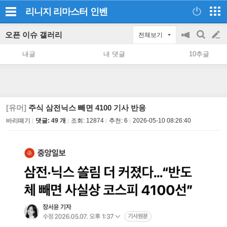
리니지 리마스터
인벤
오픈 이슈 갤러리
전체보기
공
검
글
지
색
내글
내 댓글
10추글
on/off
쓰
기
[유머]
주식 삼전닉스 빼면 4100 기사 반응
바리떼기
댓글: 49 개
조회:
12874
추천:
6
2026-05-10 08:26:40