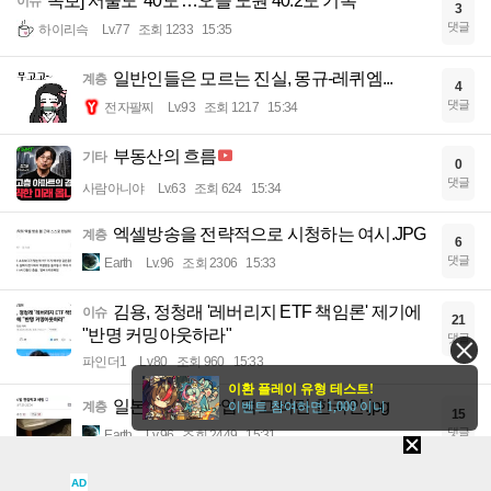
속보] 서울도 '40도'…오늘 노원 40.2도 기록
이슈
3
댓글
하이리슥
Lv.77
조회 1233
15:35
일반인들은 모르는 진실, 몽규-레퀴엠...
계층
4
댓글
전자팔찌
Lv.93
조회 1217
15:34
부동산의 흐름
기타
0
댓글
사람아니야
Lv.63
조회 624
15:34
엑셀방송을 전략적으로 시청하는 여시.JPG
계층
6
댓글
Earth
Lv.96
조회 2306
15:33
김용, 정청래 '레버리지 ETF 책임론' 제기에
이슈
21
"반명 커밍아웃하라"
댓글
파인더1
Lv.80
조회 960
15:33
이환 플레이 유형 테스트!
일본 음식을 한입 먹고 버린 한국인.jpg
이벤트 참여하면 1,000 이니
계층
15
댓글
Earth
Lv.96
조회 2449
15:31
AD
최근
다음
검색
글쓰기