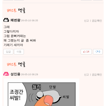
쾌변왕
26-05-10 08:35
신고
|
공감 확인
그래
그렇다치자
그럼 윤뻐커때는
왜 그랬는지 글 좀 써봐
기레기 새끼야
답글
이동
14
0
성인용
26-05-10 08:29
신고
|
공감 확인