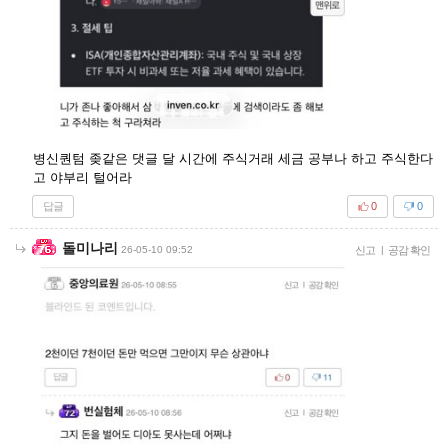
병신퀀텀 좆같은 댓글 달 시간에 주식거래 세금 공부나 하고 주식한다
고 야부리 털어라
답글
0
0
돌미나리
26-05-10 09:52
신고
|
공감 확인