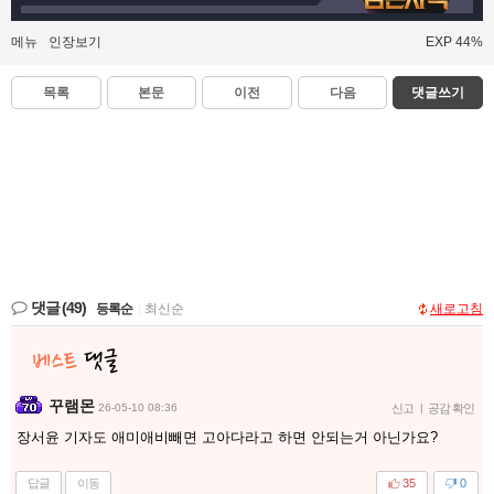
메뉴
인장보기
EXP 44%
목록
본문
이전
다음
댓글쓰기
댓글
(49)
등록순
|
최신순
새로고침
꾸램몬
26-05-10 08:36
신고
|
공감 확인
장서윤 기자도 애미애비빼면 고아다라고 하면 안되는거 아닌가요?
답글
이동
35
0