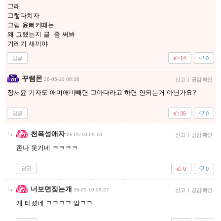
그래
그렇다치자
그럼 윤뻐커때는
왜 그랬는지 글 좀 써봐
기레기 새끼야
답글
14
0
꾸램몬
26-05-10 08:36
신고
|
공감 확인
장서윤 기자도 애미애비빼면 고아다라고 하면 안되는거 아닌가요?
답글
35
0
천폭성애자
26-05-10 09:10
신고
|
공감 확인
존나 웃기네 ㅋㅋㅋㅋ
답글
0
0
너보면짖는개
26-05-10 09:27
신고
|
공감 확인
개 터졌네 ㅋㅋㅋㅋ 앜ㅋㅋ