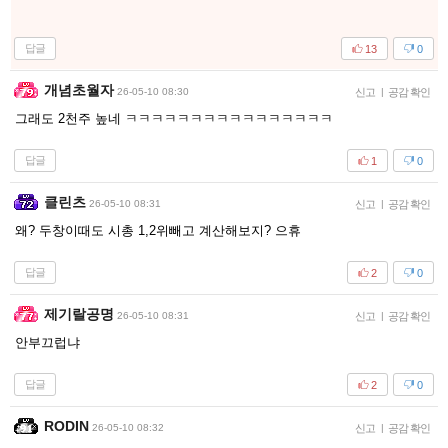
답글
13
0
개념초월자
26-05-10 08:30
신고
|
공감 확인
그래도 2천주 높네 ㅋㅋㅋㅋㅋㅋㅋㅋㅋㅋㅋㅋㅋㅋㅋㅋ
답글
1
0
클린츠
26-05-10 08:31
신고
|
공감 확인
왜? 두창이때도 시총 1,2위빼고 계산해보지? 으휴
답글
2
0
제기랄공명
26-05-10 08:31
신고
|
공감 확인
안부끄럽냐
답글
2
0
RODIN
26-05-10 08:32
신고
|
공감 확인