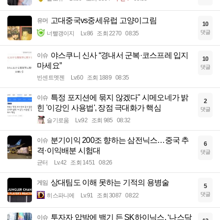
고대중국vs중세유럽 고양이그림
유머
10
댓글
너빨갱이지
Lv.86
조회 2270
08:35
야스쿠니 신사 “경내서 군복·코스프레 입지
이슈
10
마세요”
댓글
빈센트멧젠
Lv.60
조회 1889
08:35
특정 포지션에 묶지 않겠다" 시메오네가 밝
이슈
2
힌 '이강인 사용법', 장점 극대화가 핵심
댓글
슬기로움
Lv.92
조회 985
08:32
분기이익 200조 향하는 삼전닉스…중국 추
이슈
6
격·이익배분 시험대
댓글
균터
Lv.42
조회 1451
08:26
상대팀도 이해 못하는 기적의 용병술
게임
5
댓글
히스파니에
Lv.91
조회 3087
08:22
투자자 압박에 백기 든 SK하이닉스, ‘나스닥
이슈