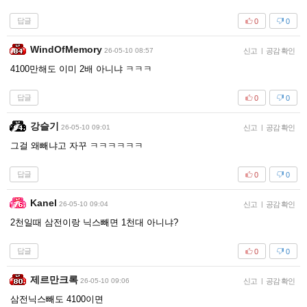
답글
0
0
WindOfMemory
26-05-10 08:57
신고
|
공감 확인
4100만해도 이미 2배 아니냐 ㅋㅋㅋ
답글
0
0
강슬기
26-05-10 09:01
신고
|
공감 확인
그걸 왜빼냐고 자꾸 ㅋㅋㅋㅋㅋㅋ
답글
0
0
Kanel
26-05-10 09:04
신고
|
공감 확인
2천일때 삼전이랑 닉스빼면 1천대 아니냐?
답글
0
0
제르만크록
26-05-10 09:06
신고
|
공감 확인
삼전닉스빼도 4100이면