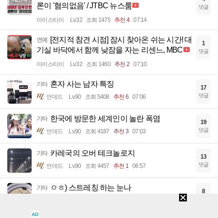
론이 '혐의없음' / JTBC 뉴스룸
댓글
아이스티이
Lv.32
조회 1475
추천 4
07:14
[전지적 참견 시점] 잠시 찾아온 쉬는 시간! 대
연예
1
기실 바닥에서 함께 낮잠을 자는 리센느, MBC
댓글
아이스티이
Lv.32
조회 1460
추천 2
07:10
혼자 사는 남자 특징
기타
17
댓글
언데드
Lv.90
조회 5408
추천 6
07:06
한국에 방문한 세계인이 놀란 폭염
기타
19
댓글
언데드
Lv.90
조회 4187
추천 3
07:03
카레국의 오버 테크놀로지
기타
13
댓글
언데드
Lv.90
조회 4457
추천 1
06:57
ㅇㅎ) 스트레칭 하는 눈나
기타
8
댓글
스팀팩
Lv.88
조회 6807
추천 3
06:39
AD