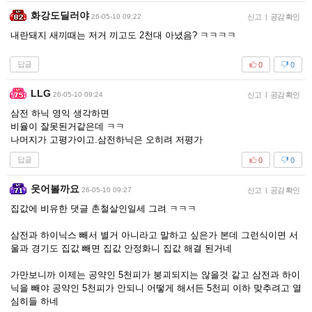
화강도딜러야
26-05-10 09:22
신고
|
공감 확인
내란돼지 새끼때는 저거 끼고도 2천대 아녔음? ㅋㅋㅋㅋ
답글
0
0
LLG
26-05-10 09:24
신고
|
공감 확인
삼전 하닉 영익 생각하면
비율이 잘못된거같은데 ㅋㅋ
나머지가 고평가이고.삼전하닉은 오히려 저평가
답글
0
0
웃어볼까요
26-05-10 09:27
신고
|
공감 확인
집값에 비유한 댓글 촌철살인일세 그려 ㅋㅋㅋ
삼전과 하이닉스 빼서 별거 아니라고 말하고 싶은가 본데 그런식이면 서
울과 경기도 집값 빼면 집값 안정화니 집값 해결 된거네
가만보니까 이제는 공약인 5천피가 붕괴되지는 않을것 같고 삼전과 하이
닉을 빼야 공약인 5천피가 안되니 어떻게 해서든 5천피 이하 맞추려고 열
심히들 하네