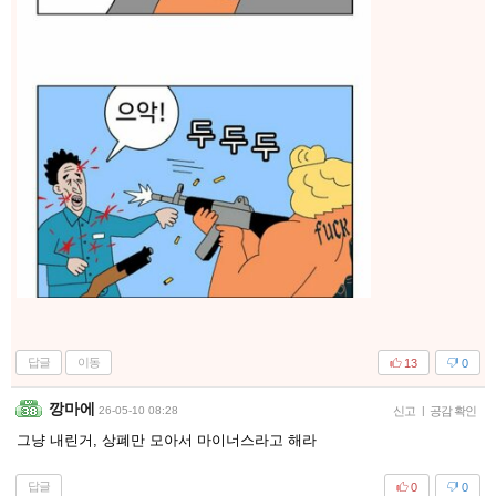
답글
이동
13
0
깡마에
26-05-10 08:28
신고
|
공감 확인
그냥 내린거, 상폐만 모아서 마이너스라고 해라
답글
0
0