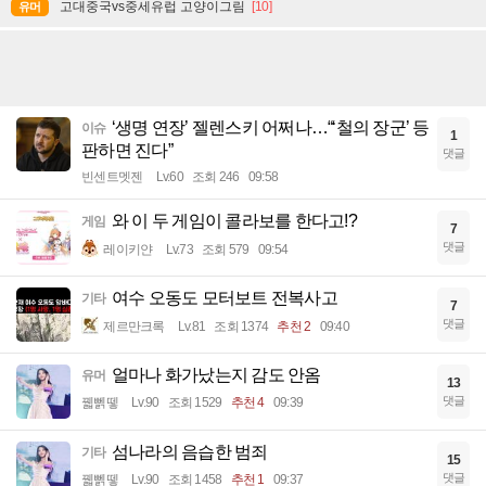
고대중국vs중세유럽 고양이그림
[10]
유머
‘생명 연장’ 젤렌스키 어쩌나…“‘철의 장군’ 등
이슈
1
판하면 진다”
댓글
빈센트멧젠
Lv.60
조회 246
09:58
와 이 두 게임이 콜라보를 한다고!?
게임
7
댓글
레이키얀
Lv.73
조회 579
09:54
여수 오동도 모터보트 전복사고
기타
7
댓글
제르만크록
Lv.81
조회 1374
추천 2
09:40
얼마나 화가났는지 감도 안옴
유머
13
댓글
꿻뻵뗗
Lv.90
조회 1529
추천 4
09:39
섬나라의 음습한 범죄
기타
15
댓글
꿻뻵뗗
Lv.90
조회 1458
추천 1
09:37