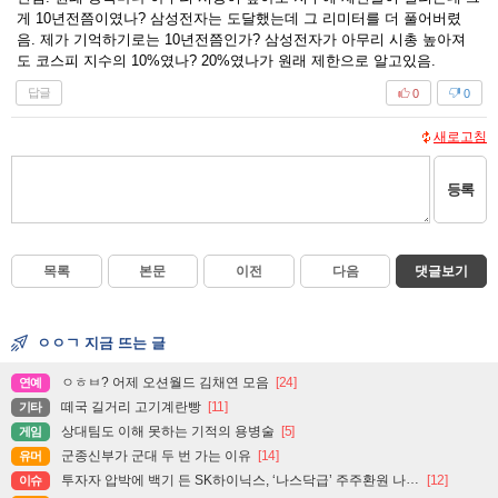
게 10년전쯤이였나? 삼성전자는 도달했는데 그 리미터를 더 풀어버렸
음. 제가 기억하기로는 10년전쯤인가? 삼성전자가 아무리 시총 높아져
도 코스피 지수의 10%였나? 20%였나가 원래 제한으로 알고있음.
답글
0
0
새로고침
등록
목록
본문
이전
다음
댓글보기
ㅇㅇㄱ 지금 뜨는 글
ㅇㅎㅂ? 어제 오션월드 김채연 모음
[24]
연예
떼국 길거리 고기계란빵
[11]
기타
상대팀도 이해 못하는 기적의 용병술
[5]
게임
군종신부가 군대 두 번 가는 이유
[14]
유머
투자자 압박에 백기 든 SK하이닉스, ‘나스닥급’ 주주환원 나설까
[12]
이슈