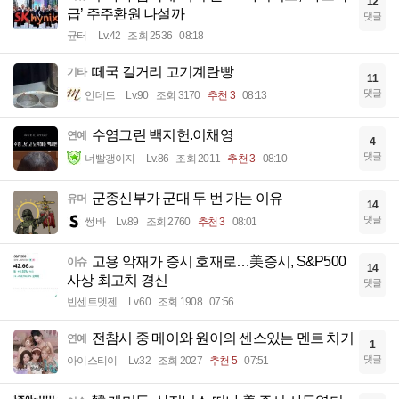
12
급’ 주주환원 나설까
댓글
균터
Lv.42
조회 2536
08:18
떼국 길거리 고기계란빵
기타
11
댓글
언데드
Lv.90
조회 3170
추천 3
08:13
수염그린 백지헌.이채영
연예
4
댓글
너빨갱이지
Lv.86
조회 2011
추천 3
08:10
군종신부가 군대 두 번 가는 이유
유머
14
댓글
썽바
Lv.89
조회 2760
추천 3
08:01
고용 악재가 증시 호재로…美증시, S&P500
이슈
14
사상 최고치 경신
댓글
빈센트멧젠
Lv.60
조회 1908
07:56
전참시 중 메이와 원이의 센스있는 멘트 치기
연예
1
댓글
아이스티이
Lv.32
조회 2027
추천 5
07:51