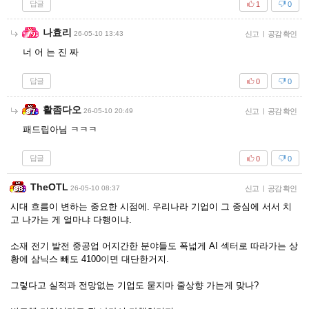
답글
1
0
나효리
26-05-10 13:43
신고
|
공감 확인
너 어 는 진 짜
답글
0
0
활좀다오
26-05-10 20:49
신고
|
공감 확인
패드립아님 ㅋㅋㅋ
답글
0
0
TheOTL
26-05-10 08:37
신고
|
공감 확인
시대 흐름이 변하는 중요한 시점에. 우리나라 기업이 그 중심에 서서 치
고 나가는 게 얼마냐 다행이냐.
소재 전기 발전 중공업 어지간한 분야들도 폭넓게 AI 섹터로 따라가는 상
황에 삼닉스 빼도 4100이면 대단한거지.
그렇다고 실적과 전망없는 기업도 묻지마 줄상향 가는게 맞나?