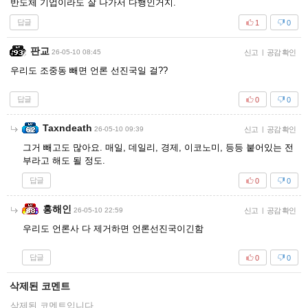
반도체 기업이라도 잘 나가서 다행인거지.
답글
1
0
판교
26-05-10 08:45
신고
|
공감 확인
우리도 조중동 빼면 언론 선진국일 걸??
답글
0
0
Taxndeath
26-05-10 09:39
신고
|
공감 확인
그거 빼고도 많아요. 매일, 데일리, 경제, 이코노미, 등등 붙어있는 전
부라고 해도 될 정도.
답글
0
0
홍해인
26-05-10 22:59
신고
|
공감 확인
우리도 언론사 다 제거하면 언론선진국이긴함
답글
0
0
삭제된 코멘트
삭제된 코멘트입니다.