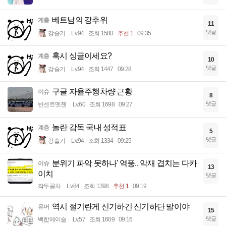
베트남의 강추위
계층
11
댓글
강슬기
Lv.94
조회 1580
추천 1
09:35
혹시 싱글이세요?
계층
10
댓글
강슬기
Lv.94
조회 1447
09:28
구글 자율주행차량 근황
이슈
8
댓글
빈센트멧젠
Lv.60
조회 1698
09:27
놀란 감독 국내 성적표
계층
5
댓글
강슬기
Lv.94
조회 1334
09:25
분위기 파악 못하나' 역풍.. 악재 겹치는 다카
이슈
13
이치
댓글
작두콩차
Lv.84
조회 1398
추천 1
09:19
역시 절기란게 신기하긴 신기하단 말이야
유머
15
댓글
백합에이슬
Lv.57
조회 1609
09:16