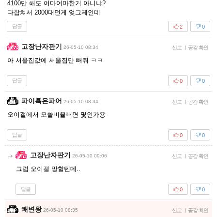
4100만 해도 어마어마한거 아니냐?
다합쳐서 2000대던게 엊그제인데
답글
2
0
고장난자판기
26-05-10 08:34
신고
|
공감 확인
아 서울집값에 서울집만 빼줘 ㅋㅋ
답글
0
0
파이혹은파어
26-05-10 08:34
신고
|
공감 확인
오이갤에서 모쏠비율빼면 몇인가용
답글
0
0
고장난자판기
26-05-10 09:06
신고
|
공감 확인
그럼 오이갤 망할텐데..
답글
0
0
쾌변왕
26-05-10 08:35
신고
|
공감 확인