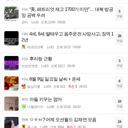
“美, 패트리엇 재고 1700기 미만”… 대북 방공
이슈
5
망 공백 우려
댓글
균터
Lv.42
조회 1049
09:08
4세, 6세 딸태우고 음주운전 사망사고, 징역 1
기타
28
2년
댓글
제르만크록
Lv.81
조회 1615
09:08
후리링 근황
이슈
3
댓글
빈센트멧젠
Lv.60
조회 1622
09:08
8월 9일 일요일 날씨 + 운세
지식
6
댓글
달섭지롱
Lv.94
조회 621
추천 3
09:03
아들 키우는 엄마
유머
10
댓글
너빨갱이지
Lv.86
조회 2208
08:42
ㅇㅎㅂ? 어제 오션월드 김채연 모음
연예
24
댓글
풀소유
Lv.86
조회 3864
추천 7
08:38