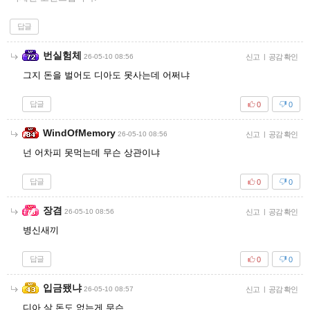
답글
번실험체
26-05-10 08:56
신고
|
공감 확인
그지 돈을 벌어도 디아도 못사는데 어쩌냐
답글
0
0
WindOfMemory
26-05-10 08:56
신고
|
공감 확인
넌 어차피 못먹는데 무슨 상관이냐
답글
0
0
장겸
26-05-10 08:56
신고
|
공감 확인
병신새끼
답글
0
0
입금됐냐
26-05-10 08:57
신고
|
공감 확인
디아 살 돈도 없는게 무슨