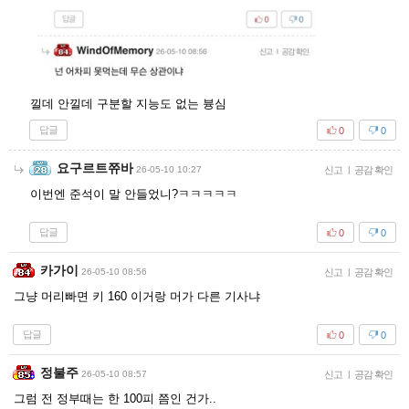
낄데 안낄데 구분할 지능도 없는 븅심
답글
0
0
요구르트쮸바
26-05-10 10:27
신고
|
공감 확인
이번엔 준석이 말 안들었니?ㅋㅋㅋㅋㅋ
답글
0
0
카가이
26-05-10 08:56
신고
|
공감 확인
그냥 머리빠면 키 160 이거랑 머가 다른 기사냐
답글
0
0
정불주
26-05-10 08:57
신고
|
공감 확인
그럼 전 정부때는 한 100피 쯤인 건가..