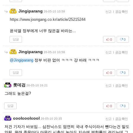
Jingiparang
26-05-10 10:58
신고
|
공감 확인
https://www.joongang.co.kr/article/25215244
윤석열 정부에게 너무 많은걸 바라는...
답글
0
0
Jingiparang
26-05-10 10:58
신고
|
공감 확인
@Jingiparang
정부 비판 없어 ㅋㅋㅋ 걍 바래 ㅋㅋㅋ
답글
0
0
롯데검
26-05-10 16:21
신고
|
공감 확인
그래도 높은걸?
답글
0
0
coolcoolcool
26-05-10 20:35
신고
|
공감 확인
저건 기자가 바보임... 삼전닉스도 엄연히 국내 주식이라서 뺀다는건 말도
안됨. 원래 종목마다 아무리 시총이 높아도 지수에 제한률이 걸리는데 그