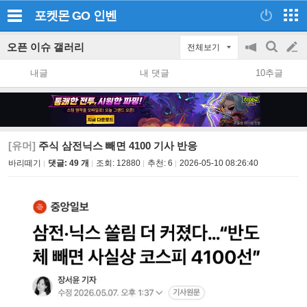
포켓몬 GO
인벤
오픈 이슈 갤러리
전체보기
공
검
글
지
색
내글
내 댓글
10추글
on/off
쓰
기
[유머]
주식 삼전닉스 빼면 4100 기사 반응
바리떼기
댓글: 49 개
조회:
12880
추천:
6
2026-05-10 08:26:40