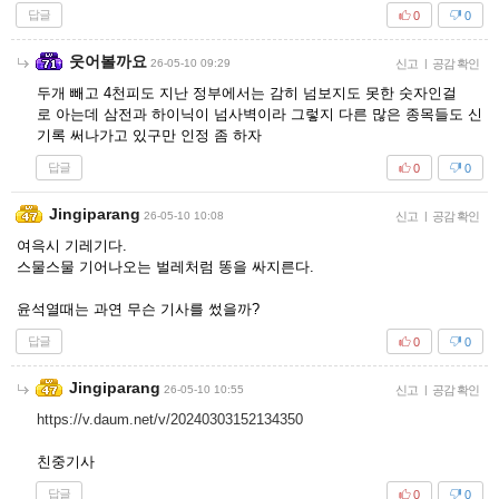
답글
0
0
웃어볼까요
26-05-10 09:29
신고
|
공감 확인
두개 빼고 4천피도 지난 정부에서는 감히 넘보지도 못한 숫자인걸
로 아는데 삼전과 하이닉이 넘사벽이라 그렇지 다른 많은 종목들도 신
기록 써나가고 있구만 인정 좀 하자
답글
0
0
Jingiparang
26-05-10 10:08
신고
|
공감 확인
여윽시 기레기다.
스물스물 기어나오는 벌레처럼 똥을 싸지른다.
윤석열때는 과연 무슨 기사를 썼을까?
답글
0
0
Jingiparang
26-05-10 10:55
신고
|
공감 확인
https://v.daum.net/v/20240303152134350
친중기사
답글
0
0