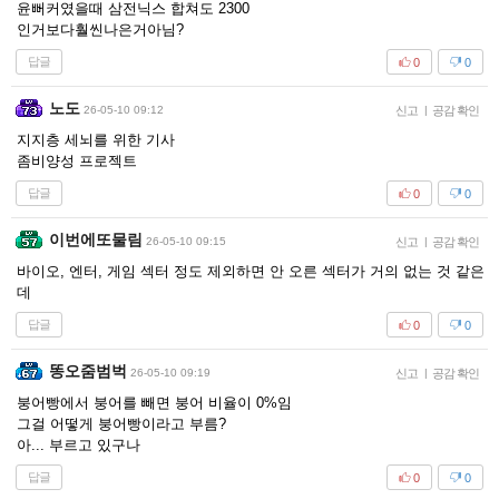
윤뻐커였을때 삼전닉스 합쳐도 2300
인거보다훨씬나은거아님?
답글
0
0
노도
26-05-10 09:12
신고
|
공감 확인
지지층 세뇌를 위한 기사
좀비양성 프로젝트
답글
0
0
이번에또물림
26-05-10 09:15
신고
|
공감 확인
바이오, 엔터, 게임 섹터 정도 제외하면 안 오른 섹터가 거의 없는 것 같은
데
답글
0
0
똥오줌범벅
26-05-10 09:19
신고
|
공감 확인
붕어빵에서 붕어를 빼면 붕어 비율이 0%임
그걸 어떻게 붕어빵이라고 부름?
아... 부르고 있구나
답글
0
0