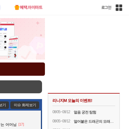
혜택.아이마트
로그인
인
벤
전
체
사
이
트
맵
리니지M 오늘의 이벤트!
보기
이슈 화제보기
08/05~08/12
얼음 궁전 탐험
08/05~08/12
얼어붙은 드래곤의 모래시계
잡는 어머님
[17]