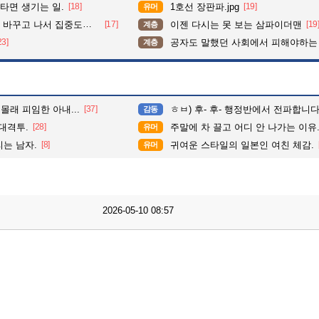
타면 생기는 일.
[18]
1호선 장판파.jpg
[19]
유머
가 확 올라갔다는 한 아파트의 안내방송
[17]
이젠 다시는 못 보는 삼파이더맨
[19
계층
23]
공자도 말했던 사회에서 피해야하는
계층
몰래 피임한 아내...
[37]
ㅎㅂ) 후- 후- 행정반에서 전파합니
감동
대격투.
[28]
주말에 차 끌고 어디 안 나가는 이유
유머
리는 남자.
[8]
귀여운 스타일의 일본인 여친 체감.
유머
2026-05-10 08:57