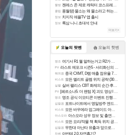
젠레스 존 제로 캐릭터 코스프레한 꽁주
짤방
풍월량) 물소는 왜 물소라고 하는거야? 아! 그만 ㅋㅋ
클립
치지직 애플TV 앱 출시
정보
룩삼 니니 초대석 안내
정보
더보기+
오늘의 팟벤
오늘의 핫벤
여기서 R1 뭘 말하는거고 R2가 뭘말하는걸까요?
명조
라스트 에포크 시즌5 - 서리화신의 분노 티저
PV
중국 CXMT, D램 매출 점유율 7%…글로벌 4위로 부상
해외겜
모든 엘리트 골렘 위치 공략 (30개) - 방랑 결투가
비스트
실버 팰리스 CBT 화제의 순간·후기 모음
실팰
[페르소나5: 더 팬텀 X] 괴도 영상 l 타카마키 안·댄싱 스타
PV
명조 공식 이모티콘 이벤트 진행해봤습니다! 참여부터 추첨까지????
명조
포트나이트에서 명일방주 엔드필드 [펠리카] 판매 예정
섭컬겜
모든 바우에라 업그레이드 아이템 획득 위치 공략 (89개)
비스트
아스오라 성우 정보 및 출연작 모음
아스오라
모든 요리/작물 책 획득 위치 공략 (36개) - 미식가 도전과제
비스트
무한대 아난타 유출과 앞으로의 예상 (루머)
섭컬겜
아반테 2.0 자연흡기?
차벤