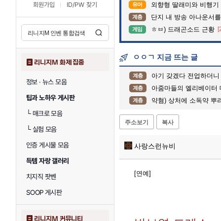
회원가입
ID/PW 찾기
외향형 딸래미와 비행기 
유머
단지 내 방송 아나운서를 바꾸고 나서 집중도
계층
ㅎㅂ) 드래곤소드 근황
[
게임
ㅇㅇㄱ 지금 뜨는 글
리니지M 화제 집중
아기 갖겠다 전업하더니 
계층
정보 · 뉴스 모음
아줌마들의 엘리베이터 
계층
팁과 노하우 게시판
약혐) 상처에 소독약 뿌
계층
└
매크로 모음
주소보기
복사
└
실험 모음
인증 게시물 모음
사랑스런뉴비
득템 자랑 갤러리
[연예]
치지직 팟벤
SOOP 게시판
리니지M 커뮤니티