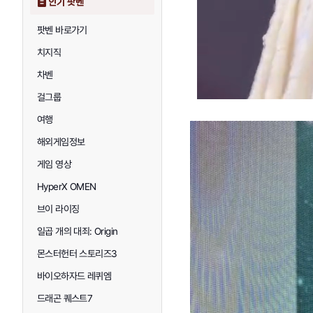
인기 팟벤
팟벤 바로가기
치지직
차벤
걸그룹
여행
해외게임정보
게임 영상
HyperX OMEN
브이 라이징
일곱 개의 대죄: Origin
몬스터헌터 스토리즈3
바이오하자드 레퀴엠
드래곤 퀘스트7