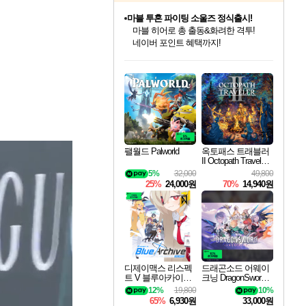
귀무자: 검의 길 예약 판매 중!
10% 할인과
이니&베니 혜택까지!
인벤게임즈 8월 특별 할인!
드래곤소드: 어웨이크닝 입점!
문명 7 특별 할인!
마블 투혼 파이팅 소울즈 정식출시!
비스트 오브 리인카네이션 정식 출시!
커세어 코브 출시 기념 할인!
더 렐릭 퍼스트 가디언 정식 출시
베데스다 40주년 기념 할인 중!
캡콤 프렌차이즈 할인 진행 중!
캡콤 일부 상품 상시 할인
스타워즈 은하계 레이서
로블록스 기프트 카드 공식 입점
인기 퍼블리셔 모음!
스팀으로 만나는 드래곤소드!
조선&고려 DLC 출시 예정
마블 히어로 총 출동&화려한 격투!
게임프릭 신작 IP
해적'섬'을 발전시키자!
설화x하드코어 액션!
베데스다의 명작들을
몬헌, 바하 등 인기 IP를
몬헌 와일즈 & 드래곤즈 도그마2
인벤게임즈에서 10% 추가 적립
Robux를 가장 안전하고
최대 90% 할인가를 만나보세요!
네이버혜택과 함께 만나보세요!
50%할인&추가 적립까지!
네이버 포인트 혜택까지!
네이버 혜택가와 함께 예약하세요!
할인&네이버혜택으로 만나보세요!
네이버페이 혜택과 만나보세요!
40주년 프로모션으로 만나보세요!
할인가에 만나보세요!
일부 에디션 상시 할인!
혜택으로 예약 판매 중
편안하게 충전하세요
팰월드 Palworld
옥토패스 트래블러
II Octopath Traveler I
I
5%
32,000
49,800
25%
24,000원
70%
14,940원
디제이맥스 리스펙
드래곤소드 어웨이
트 V 블루아카이브
크닝 DragonSword A
팩 DJMAX RESPE
wakening
12%
19,800
10%
CT V Blue Archive P
65%
6,930원
33,000원