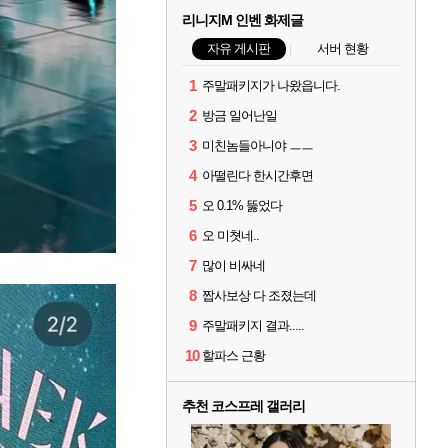
리니지M 인벤 화제글
자유 게시판
서버 현황
1
주말패키지가 나왔읍니다.
2
방금 일어난일
3
미친놈들아니야 ㅡㅡ
4
아떨린다 한시간후면
5
오 0.1% 뚫었다
6
오 미쳣네..
7
많이 비싸네
8
짭사보상 다 조졌는데
9
주말패키지 결과.....
10
할파스 근황
추천 코스프레 갤러리