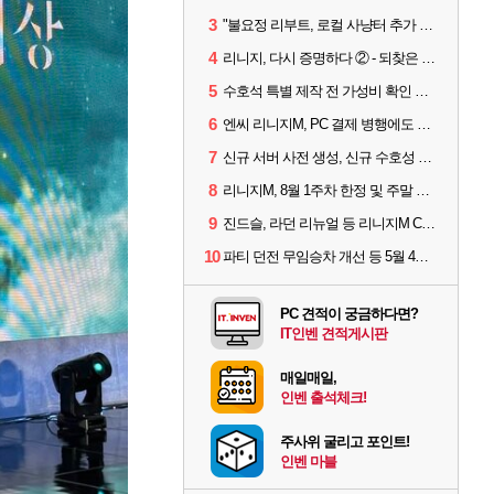
3
"불요정 리부트, 로컬 사냥터 추가 예정" 리니지M 9주년 업데이트 예고
4
리니지, 다시 증명하다 ② - 되찾은 모바일 왕좌
5
수호석 특별 제작 전 가성비 확인 필수! 3월 2주차 업데이트 이슈
6
엔씨 리니지M, PC 결제 병행에도 모바일 '매출 1위' 탈환
7
신규 서버 사전 생성, 신규 수호성 추가 등 3월 1주차 업데이트 이슈
8
리니지M, 8월 1주차 한정 및 주말 제작 정보
9
진드슬, 라던 리뉴얼 등 리니지M ContiNew 업데이트 핵심 요약
10
파티 던전 무임승차 개선 등 5월 4주차 업데이트 이슈
PC 견적이 궁금하다면?
IT인벤 견적게시판
매일매일,
인벤 출석체크!
주사위 굴리고 포인트!
인벤 마블