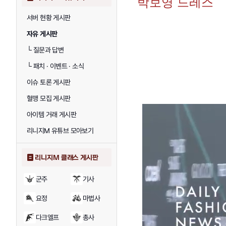
박보영 드레스
서버 현황 게시판
자유 게시판
└
질문과 답변
└
패치 · 이벤트 · 소식
이슈 토론 게시판
혈맹 모집 게시판
아이템 거래 게시판
리니지M 유튜브 모아보기
리니지M 클래스 게시판
군주
기사
요정
마법사
다크엘프
총사