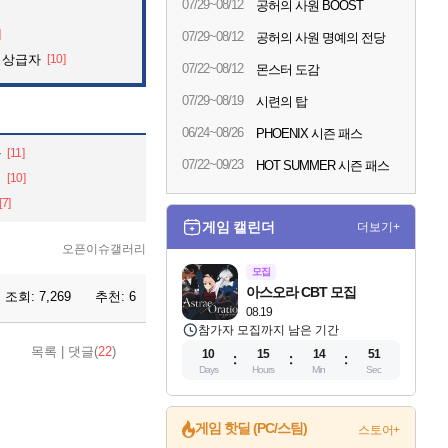
07/29~08/12
공허의 사원 BOOST
]
07/29~08/12
공허의 사원 명예의 전당
 상급자
[10]
07/22~08/12
몬스터 도감
07/29~08/19
시련의 탑
06/24~08/26
PHOENIX 시즌 패스
다
[11]
07/22~09/23
HOT SUMMER 시즌 패스
.
[10]
[7]
게임 캘린더
더보기+
오픈이슈갤러리
모집
아스오라 CBT 모집
조회:
7,269
추천:
6
08.19
참가자 모집까지 남은 기간
목록
|
댓글(
22
)
10
15
14
49
Days
Hours
Min
Sec
게임 핫딜 (PC/스팀)
스토어+