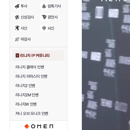
투사
암흑기사
신성검사
광전사
사신
뇌신
마검사
리니지 IP 커뮤니티
리니지 클래식 인벤
리니지 리마스터 인벤
리니지2 인벤
리니지2M 인벤
리니지W 인벤
저니 오브 모나크 인벤