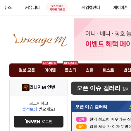
로스트아크
뉴스
커뮤니티
게임캘린더
게이머존
기대평 이벤트
정보 모음
아이템
몬스터
스킬
퀘스트
변신
리니지M 인벤
오픈 이슈 갤러리
같이
로그인하고
오픈 이슈 갤러리
출석보상
받으세요!
현역 최고령 배우라는 신구
연예
로그인
캠핑 처음 간 여자 두명이
유머