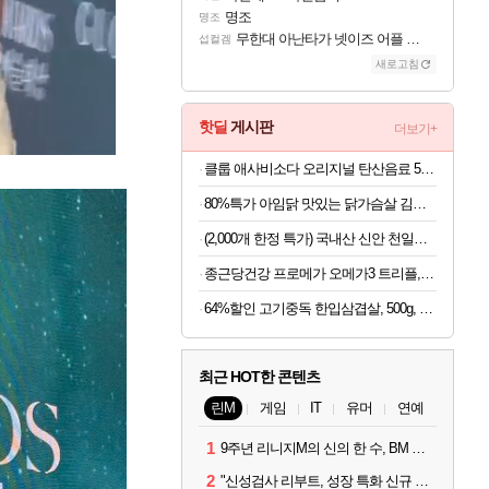
명조
명조
무한대 아난타가 넷이즈 어플 달력에 일정 등록
섭컬겜
새로고침
핫딜
게시판
더보기+
클룹 애사비소다 오리지널 탄산음료 500ml x 12개
80%특가 아임닭 맛있는 닭가슴살 김치 볶음밥, 200g, 20개
(2,000개 한정 특가) 국내산 신안 천일염 5kg
종근당건강 프로메가 오메가3 트리플, 60정, 2
64%할인 고기중독 한입삼겹살, 500g, 4개
최근 HOT한 콘텐츠
린M
게임
IT
유머
연예
1
9주년 리니지M의 신의 한 수, BM 장비 아데나 판매 예고
2
"신성검사 리부트, 성장 특화 신규 서버" 리니지M 3월 업데이트 예고