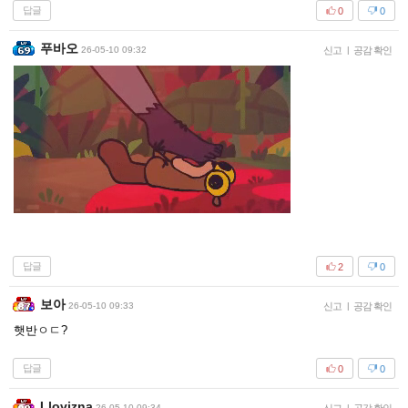
답글
0
0
푸바오
26-05-10 09:32
신고
|
공감 확인
답글
2
0
보아
26-05-10 09:33
신고
|
공감 확인
햇반ㅇㄷ?
답글
0
0
Llovizna
26-05-10 09:34
|