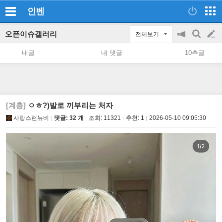
인벤
오픈이슈갤러리
전체보기
공
검
글
지
색
내글
내 댓글
10추글
on/off
쓰
기
[계층]
ㅇㅎ?)발로 끼부리는 처자
사랑스런뉴비
댓글: 32 개
조회:
11321
추천:
1
2026-05-10 09:05:30