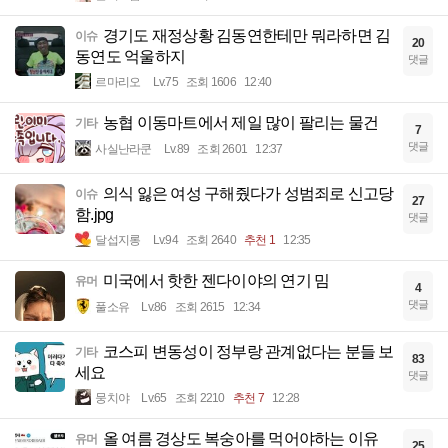
경기도 재정상황 김동연한테만 뭐라하면 김
이슈
20
동연도 억울하지
댓글
르마리오
Lv.75
조회 1606
12:40
농협 이동마트에서 제일 많이 팔리는 물건
기타
7
댓글
사실난라쿤
Lv.89
조회 2601
12:37
의식 잃은 여성 구해줬다가 성범죄로 신고당
이슈
27
함.jpg
댓글
달섭지롱
Lv.94
조회 2640
추천 1
12:35
미국에서 핫한 젠다이야의 연기 밈
유머
4
댓글
풀소유
Lv.86
조회 2615
12:34
코스피 변동성이 정부랑 관계없다는 분들 보
기타
83
세요
댓글
뭉치야
Lv.65
조회 2210
추천 7
12:28
올 여름 경상도 복숭아를 먹어야하는 이유
유머
25