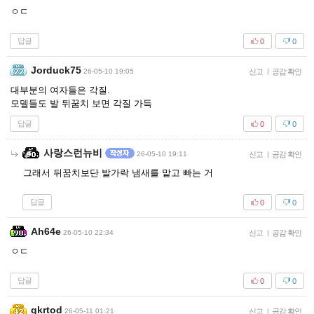
ㅇㄷ
답글
0
0
Jorduck75
26-05-10 19:05
신고
|
공감 확인
대부분의 여자들은 각질.
모델들도 발 뒤꿈치 보면 각질 가득
답글
0
0
사랑스런뉴비
26-05-10 19:11
신고
|
공감 확인
그래서 뒤꿈치보단 발가락 냄새를 맡고 빠는 거
답글
0
0
Ah64e
26-05-10 22:34
신고
|
공감 확인
ㅇㄷ
답글
0
0
gkrtod
26-05-11 01:21
신고
|
공감 확인