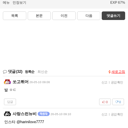
메뉴
인장보기
EXP 67%
목록
본문
이전
다음
댓글쓰기
댓글
(32)
등록순
|
최신순
새로고침
쏘고튀어
26-05-10 09:06
신고
|
공감 확인
발 ㅇㄷ
답글
0
0
사랑스런뉴비
26-05-10 09:10
신고
|
공감 확인
인스타 @harinilove7777