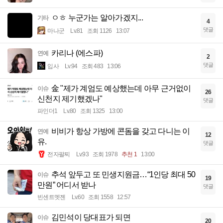
ㅇㅎ 누군가는 알아가겠지...
기타
4
댓글
마나군
Lv.81
조회 1126
13:07
카리나 (에스파)
연예
2
댓글
입사
Lv.94
조회 483
13:06
金 "제가 계엄도 예상했는데 아무 근거없이
이슈
26
신천지 제기했겠나"
댓글
파인더1
Lv.80
조회 1325
13:00
비비가 항상 가방에 콘돔을 갖고 다니는 이
연예
12
유.
댓글
전자팔찌
Lv.93
조회 1978
추천 1
13:00
추석 앞두고 또 민생지원금…“1인당 최대 50
이슈
19
만원” 어디서 받나
댓글
빈센트멧젠
Lv.60
조회 1558
12:57
김민석이 당대표가 되면
이슈
20