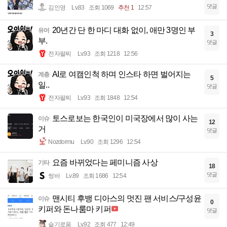
댓글
김인영
Lv.83
조회 1069
추천 1
12:57
20년간 단 한 마디 대화 없이, 애만 3명인 부
유머
3
부.
댓글
전자팔찌
Lv.93
조회 1218
12:56
AI로 여캠인척 하며 인스타 하면 벌어지는
계층
5
일..
댓글
전자팔찌
Lv.93
조회 1848
12:54
토스로보는 한국인이 미국장에서 많이 사는
이슈
12
거
댓글
Nozdormu
Lv.90
조회 1296
12:54
요즘 바뀌었다는 페미니즘 사상
기타
18
댓글
썽바
Lv.89
조회 1686
12:54
맨시티 후뱅 디아스의 멋진 팬 서비스/구성윤
이슈
0
키퍼와 돈나룸마 키퍼
댓글
슬기로움
Lv.92
조회 477
12:49