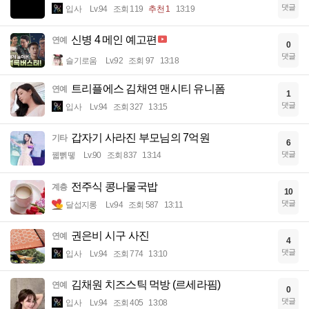
댓글
입사
Lv.94
조회 119
추천 1
13:19
신병 4 메인 예고편
연예
0
댓글
슬기로움
Lv.92
조회 97
13:18
트리플에스 김채연 맨시티 유니폼
연예
1
댓글
입사
Lv.94
조회 327
13:15
갑자기 사라진 부모님의 7억원
기타
6
댓글
꿻뻵뗗
Lv.90
조회 837
13:14
전주식 콩나물국밥
계층
10
댓글
달섭지롱
Lv.94
조회 587
13:11
권은비 시구 사진
연예
4
댓글
입사
Lv.94
조회 774
13:10
김채원 치즈스틱 먹방 (르세라핌)
연예
0
댓글
입사
Lv.94
조회 405
13:08