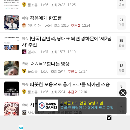
댓글
풀소유
Lv.86
조회 2482
12:25
김용에게 한표를
이슈
21
댓글
미니미아
Lv.54
조회 1315
추천 2
12:24
[단독] 김민석, 당대표 되면 광화문에 ‘제2당
이슈
35
사’ 추진
댓글
옆사마
Lv.87
조회 1597
12:19
ㅇㅎㅂ? 힘나는 영상
유머
12
댓글
풀소유
Lv.86
조회 2947
추천 1
12:17
따뜻한 포옹으로 총기 사고를 막아낸 스승
이슈
5
댓글
풀소유
Lv.86
조회 2234
추천 2
12:16
드래곤소드 '압긍' 달성 기념
사람과 몸의 털 분쟁
유머
5
축하 댓글달면 10 명에게 코드 증정
댓글
사실난라쿤
Lv.89
조회 1933
12:15
트럼프 : 합의해줘
이슈
6
AD