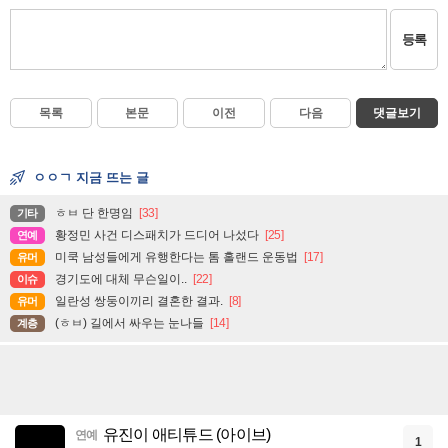
등록
목록
본문
이전
다음
댓글보기
ㅇㅇㄱ 지금 뜨는 글
ㅎㅂ 단 한명임
[33]
기타
황정민 사건 디스패치가 드디어 나섰다
[25]
연예
미쿡 남성들에게 유행한다는 톰 홀랜드 운동법
[17]
유머
경기도에 대체 무슨일이..
[22]
이슈
일란성 쌍둥이끼리 결혼한 결과.
[8]
유머
(ㅎㅂ) 길에서 싸우는 눈나들
[14]
계층
유진이 애티튜드 (아이브)
연예
1