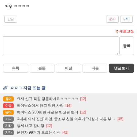
어우 ㅋㅋㅋㅋ
답글
0
0
새로고침
등록
목록
본문
이전
다음
댓글보기
ㅇㅇㄱ 지금 뜨는 글
요새 신규 직원 당돌하네요ㅋㅋㅋㅋㅋ
[12]
유머
하이닉스에서 해고 당한 사람
[14]
이슈
하이닉스 200만원 새로운 빙고판 떴다
[12]
유머
'4대째 의사 집안' 하영, 증조부 친일 의혹에 "사실과 다른 부분 있어"
[45]
기타
방세 내고 갑니당
[12]
기타
운전자 99퍼가 모르는 상식
[42]
기타