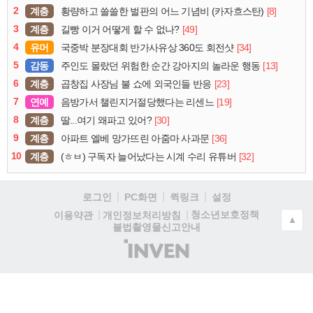
2
계층
[8]
황량하고 쓸쓸한 벌판의 어느 기념비 (카자흐스탄)
3
계층
[49]
길빵 이거 어떻게 할 수 없나?
4
유머
[34]
국중박 분장대회 반가사유상 360도 회전샷
5
감동
[13]
주인도 몰랐던 위험한 순간 강아지의 놀라운 행동
6
계층
[23]
곱창집 사장님 불 쇼에 외국인들 반응
7
연예
[19]
음방가서 챌린지거절당했다는 리센느
8
계층
[30]
딸...여기 왜파고 있어?
9
계층
[36]
아파트 엘베 망가뜨린 아줌마 사과문
10
계층
[32]
(ㅎㅂ) 구독자 늘어났다는 시계 수리 유튜버
로그인
PC화면
퀵링크
설정
청소년보호정책
이용약관
개인정보처리방침
▲
불법촬영물신고안내
(주)
인
벤