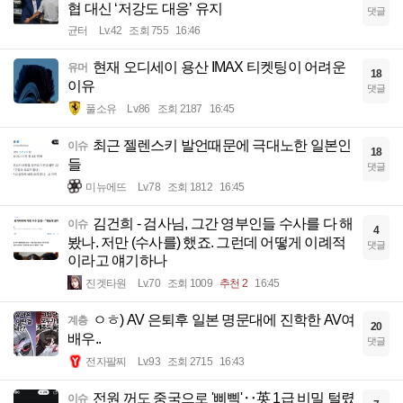
협 대신 ‘저강도 대응’ 유지
댓글
균터
Lv.42
조회 755
16:46
현재 오디세이 용산 IMAX 티켓팅이 어려운
유머
18
이유
댓글
풀소유
Lv.86
조회 2187
16:45
최근 젤렌스키 발언때문에 극대노한 일본인
이슈
18
들
댓글
미뉴에뜨
Lv.78
조회 1812
16:45
김건희 - 검사님, 그간 영부인들 수사를 다 해
이슈
4
봤나. 저만 (수사를) 했죠. 그런데 어떻게 이례적
댓글
이라고 얘기하나
진겟타원
Lv.70
조회 1009
추천 2
16:45
ㅇㅎ) AV 은퇴후 일본 명문대에 진학한 AV여
계층
20
배우..
댓글
전자팔찌
Lv.93
조회 2715
16:43
전원 꺼도 중국으로 '삐삑'‥英 1급 비밀 털렸
이슈