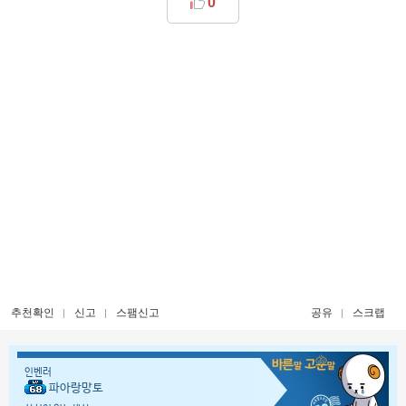
0
추천확인
신고
스팸신고
공유
스크랩
인벤러
파아랑망토