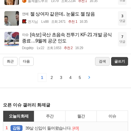
돌체콜드부르
Lv.79
조회 2234
추천 1
16:35
젤 상여자 같은데.. 눈물도 젤 많음
연예
3
댓글
겐지님
Lv.88
조회 2471
추천 1
16:35
[속보] 국산 초음속 전투기 KF-21 개발 공식
이슈
7
종료…9월께 공군 인도
댓글
Dogdrip
Lv.22
조회 1653
추천 2
16:29
최근
다음
검색
글쓰기
1
2
3
4
5
오픈 이슈 갤러리 화제글
오늘의 화제
주간
월간
이슈
1
감동
[49]
39살 신입이 들어왔습니다.