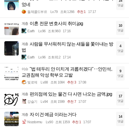
14
었네
댓글
돌체콜드부르
Lv.79
조회 1266
추천 1
17:17
이혼 전문 변호사의 취미.jpg
계층
10
댓글
Earth
Lv.96
조회 960
17:16
사람을 무서워하지 않는 새들을 쫓아내는 방
계층
4
법
댓글
Earth
Lv.96
조회 812
17:14
"법 테두리 안 미치게 괴롭히겠다"‥안민석,
이슈
9
교권침해 악성 학부모 고발
댓글
빛로제
Lv.88
조회 1084
추천 3
17:08
편의점에 있는 물건 다 사면 나오는 금액.jpg
계층
17
댓글
강슬기
Lv.94
조회 1599
추천 7
17:07
자 이건 예금 이라는거다
계층
14
댓글
Nozdormu
Lv.90
조회 1359
추천 1
17:07