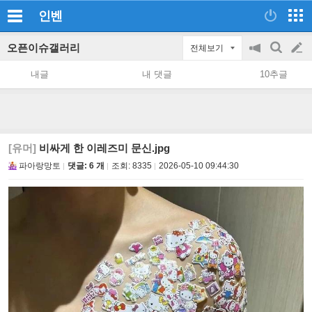
인벤
오픈이슈갤러리
전체보기
공
검
글
지
색
내글
내 댓글
10추글
on/off
쓰
기
[유머]
비싸게 한 이레즈미 문신.jpg
파아랑망토
댓글: 6 개
조회:
8335
2026-05-10 09:44:30