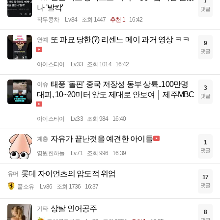
7
나 '발칵'
댓글
작두콩차
Lv.84
조회 1447
추천 1
16:42
또 파묘 당한(?) 리센느 메이 과거 영상 ㅋㅋ
연예
9
댓글
아이스티이
Lv.33
조회 1014
16:42
태풍 '돌핀' 중국 저장성 동부 상륙..100만명
이슈
3
대피, 10~20미터 앞도 제대로 안보여 │ 제주MBC
댓글
아이스티이
Lv.33
조회 984
16:40
자유가 끝난것을 예견한 아이들
계층
1
댓글
영원한하늘
Lv.71
조회 996
16:39
롯데 자이언츠의 압도적 위엄
유머
17
댓글
풀소유
Lv.86
조회 1736
16:37
상탈 인어공주
기타
8
댓글