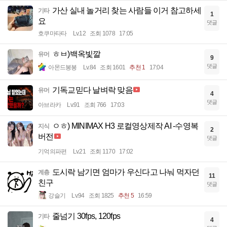
가산 실내 놀거리 찾는 사람들 이거 참고하세
기타
1
요
댓글
호쿠마타타
Lv.12
조회 1078
17:05
ㅎㅂ)백옥빛깔
유머
9
댓글
아몬드봉봉
Lv.84
조회 1601
추천 1
17:04
기독교믿다 날벼락 맞음
유머
4
댓글
아브라카
Lv.91
조회 766
17:03
ㅇㅎ) MINIMAX H3 로컬영상제작 AI -수영복
지식
2
버전
댓글
기억의파편
Lv.21
조회 1170
17:02
도시락 남기면 엄마가 우신다고 나눠 먹자던
계층
11
친구
댓글
강슬기
Lv.94
조회 1825
추천 5
16:59
줄넘기 30fps, 120fps
기타
4