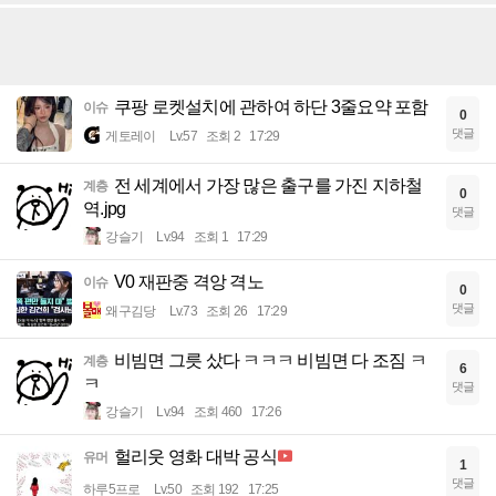
쿠팡 로켓설치에 관하여 하단 3줄요약 포함
이슈
0
댓글
게토레이
Lv.57
조회 2
17:29
전 세계에서 가장 많은 출구를 가진 지하철
계층
0
역.jpg
댓글
강슬기
Lv.94
조회 1
17:29
V0 재판중 격앙 격노
이슈
0
댓글
왜구김당
Lv.73
조회 26
17:29
비빔면 그릇 샀다 ㅋㅋㅋ 비빔면 다 조짐 ㅋ
계층
6
ㅋ
댓글
강슬기
Lv.94
조회 460
17:26
헐리웃 영화 대박 공식
유머
1
댓글
하루5프로
Lv.50
조회 192
17:25