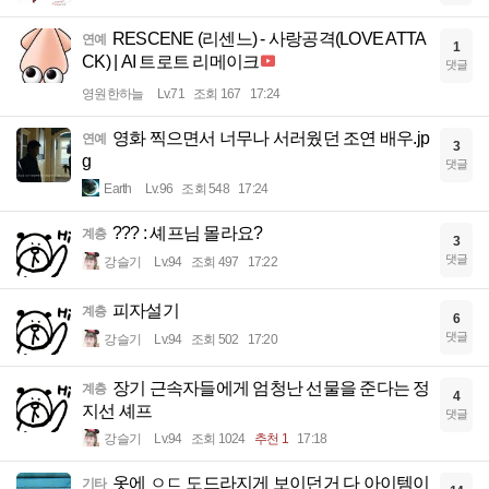
RESCENE (리센느) - 사랑공격(LOVE ATTA
연예
1
CK) | AI 트로트 리메이크
댓글
영원한하늘
Lv.71
조회 167
17:24
영화 찍으면서 너무나 서러웠던 조연 배우.jp
연예
3
g
댓글
Earth
Lv.96
조회 548
17:24
??? : 셰프님 몰라요?
계층
3
댓글
강슬기
Lv.94
조회 497
17:22
피자설기
계층
6
댓글
강슬기
Lv.94
조회 502
17:20
장기 근속자들에게 엄청난 선물을 준다는 정
계층
4
지선 셰프
댓글
강슬기
Lv.94
조회 1024
추천 1
17:18
옷에 ㅇㄷ 도드라지게 보이던거 다 아이템이
기타