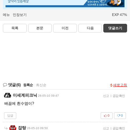
상식이 있는세상
메뉴
인장보기
EXP 47%
목록
본문
이전
다음
댓글쓰기
댓글
(6)
등록순
|
최신순
새로고침
이세계피크닉
26-05-10 09:47
신고
|
공감 확인
배꼽에 흰수염이?
답글
0
0
잡탕
26-05-10 09:50
신고
|
공감 확인