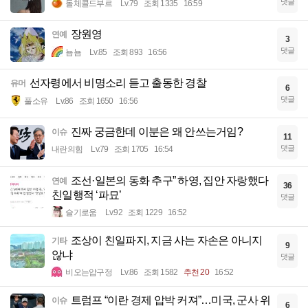
댓글
돌체콜드부르
Lv.79
조회 1335
16:59
장원영
연예
3
댓글
뇸뇸
Lv.85
조회 893
16:56
선자령에서 비명소리 듣고 출동한 경찰
유머
6
댓글
풀소유
Lv.86
조회 1650
16:56
진짜 궁금한데 이분은 왜 안쓰는거임?
이슈
11
댓글
내란의힘
Lv.79
조회 1705
16:54
조선·일본의 동화 추구” 하영, 집안 자랑했다
연예
36
친일행적 ‘파묘’
댓글
슬기로움
Lv.92
조회 1229
16:52
조상이 친일파지, 지금 사는 자손은 아니지
기타
9
않냐
댓글
비오는압구정
Lv.86
조회 1582
추천 20
16:52
트럼프 “이란 경제 압박 커져”…미국, 군사 위
이슈
6