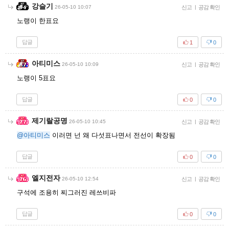
강슬기
26-05-10 10:07
신고
|
공감 확인
노랭이 한표요
답글
1
0
아티미스
26-05-10 10:09
신고
|
공감 확인
노랭이 5표요
답글
0
0
제기랄공명
26-05-10 10:45
신고
|
공감 확인
@아티미스
이러면 넌 왜 다섯표나면서 전선이 확장됨
답글
0
0
엘지전자
26-05-10 12:54
신고
|
공감 확인
구석에 조용히 찌그러진 레쓰비파
답글
0
0