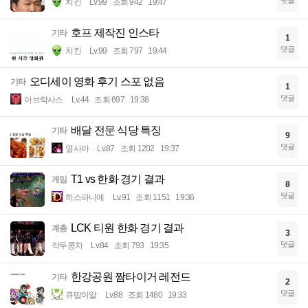
댓글
치킨
Lv.99
조회 942
19:47
호프 제작진 인스타
기타
1
댓글
치킨
Lv.99
조회 797
19:44
오디세이 영화 후기 스포 없음
기타
1
댓글
아브락사스
Lv.44
조회 697
19:38
배달 전문 식당 특징
기타
9
댓글
옆사마
Lv.87
조회 1202
19:37
T1 vs 한화 경기 결과
게임
8
댓글
히스파니에
Lv.91
조회 1151
19:36
LCK 티원 한화 경기 결과
계층
3
댓글
작두콩차
Lv.84
조회 793
19:35
한강공원 짬타이거 레전드
기타
2
댓글
큐땁이알
Lv.88
조회 1480
19:33