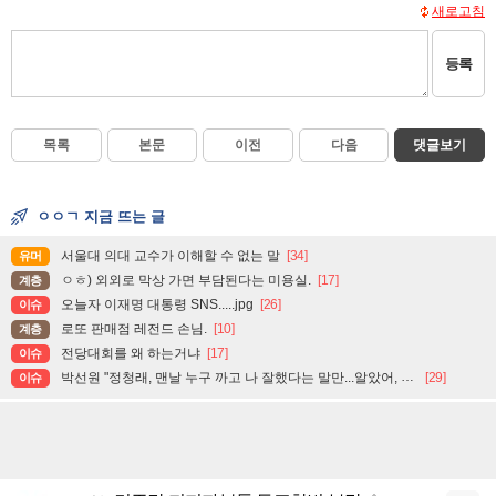
새로고침
등록
목록
본문
이전
다음
댓글보기
ㅇㅇㄱ 지금 뜨는 글
서울대 의대 교수가 이해할 수 없는 말
[34]
유머
ㅇㅎ) 외외로 막상 가면 부담된다는 미용실.
[17]
계층
오늘자 이재명 대통령 SNS.....jpg
[26]
이슈
로또 판매점 레전드 손님.
[10]
계층
전당대회를 왜 하는거냐
[17]
이슈
박선원 "정청래, 맨날 누구 까고 나 잘했다는 말만...알았어, 잘했어, 그러니까 이제 그만, 끝"
[29]
이슈