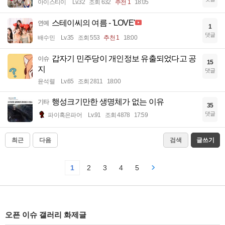
아이스티이
Lv.32
조회 632
추천 1
18:05
스테이씨의 여름 - 'LOVE'
연예
1
댓글
배수민
Lv.35
조회 553
추천 1
18:00
갑자기 민주당이 개인정보 유출되었다고 공
이슈
15
지
댓글
윤석렬
Lv.65
조회 2811
18:00
행성크기만한 생명체가 없는 이유
기타
35
댓글
파이혹은파어
Lv.91
조회 4878
17:59
최근
다음
검색
글쓰기
1
2
3
4
5
오픈 이슈 갤러리 화제글