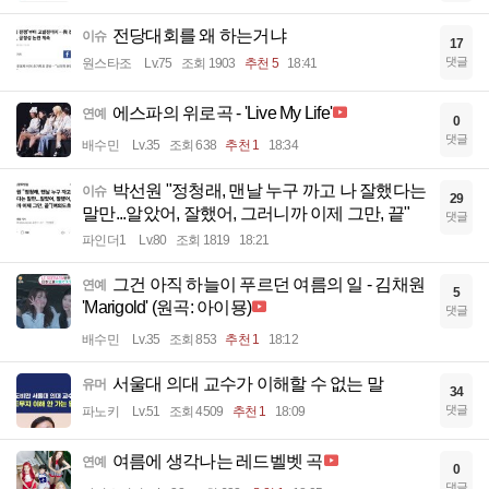
전당대회를 왜 하는거냐
이슈
17
댓글
원스타조
Lv.75
조회 1903
추천 5
18:41
에스파의 위로곡 - 'Live My Life'
연예
0
댓글
배수민
Lv.35
조회 638
추천 1
18:34
박선원 "정청래, 맨날 누구 까고 나 잘했다는
이슈
29
말만...알았어, 잘했어, 그러니까 이제 그만, 끝"
댓글
파인더1
Lv.80
조회 1819
18:21
그건 아직 하늘이 푸르던 여름의 일 - 김채원
연예
5
'Marigold' (원곡: 아이묭)
댓글
배수민
Lv.35
조회 853
추천 1
18:12
서울대 의대 교수가 이해할 수 없는 말
유머
34
댓글
파노키
Lv.51
조회 4509
추천 1
18:09
여름에 생각나는 레드벨벳 곡
연예
0
댓글