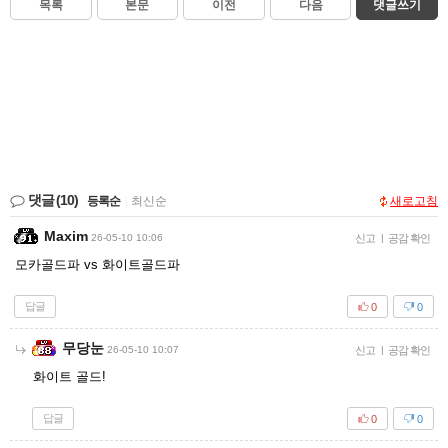
목록
본문
이전
다음
댓글쓰기
댓글
(10)
등록순
|
최신순
새로고침
Maxim
26-05-10 10:06
신고
|
공감 확인
모카골드파 vs 화이트골드파
답글
0
0
무당눈
26-05-10 10:07
신고
|
공감 확인
화이트 골드!
답글
0
0