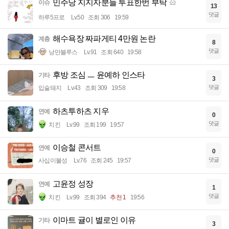
민주당 지지자분들 투표한번 부탁
이슈
13
댓글
하루5프로
Lv.50
조회 306
19:59
해수욕장 짜파게티 4만원 논란
계층
8
댓글
낭만블루스
Lv.91
조회 640
19:58
후방 조심 ㅡ 윤예하 인스타
기타
3
댓글
입술돼지
Lv.43
조회 309
19:58
하츠투하츠 지우
연예
0
댓글
치킨
Lv.99
조회 199
19:57
이승철 콘서트
연예
0
댓글
사십이불성
Lv.76
조회 245
19:57
고윤정 성장
연예
1
댓글
치킨
Lv.99
조회 394
추천 1
19:56
이마트 귤이 별로인 이유
기타
3