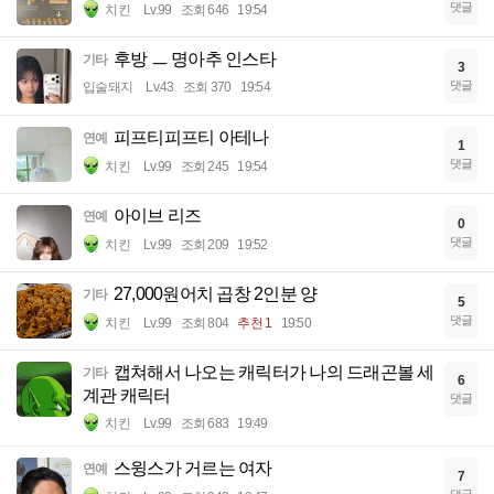
댓글
치킨
Lv.99
조회 646
19:54
후방 ㅡ 명아추 인스타
기타
3
댓글
입술돼지
Lv.43
조회 370
19:54
피프티피프티 아테나
연예
1
댓글
치킨
Lv.99
조회 245
19:54
아이브 리즈
연예
0
댓글
치킨
Lv.99
조회 209
19:52
27,000원어치 곱창 2인분 양
기타
5
댓글
치킨
Lv.99
조회 804
추천 1
19:50
캡쳐해서 나오는 캐릭터가 나의 드래곤볼 세
기타
6
계관 캐릭터
댓글
치킨
Lv.99
조회 683
19:49
스윙스가 거르는 여자
연예
7