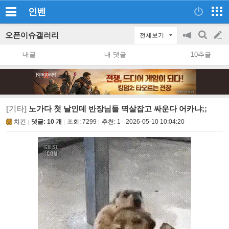
인벤
오픈이슈갤러리
전체보기
공
검
글
지
색
내글
내 댓글
10추글
on/off
쓰
기
[기타]
노가다 첫 날인데 반장님들 멱살잡고 싸운다 어카냐;;
치킨
댓글: 10 개
조회:
7299
추천:
1
2026-05-10 10:04:20