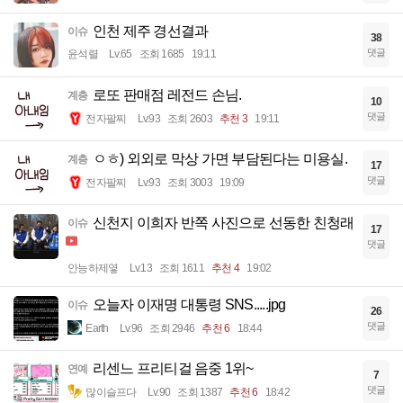
인천 제주 경선결과
이슈
38
댓글
윤석렬
Lv.65
조회 1685
19:11
로또 판매점 레전드 손님.
계층
10
댓글
전자팔찌
Lv.93
조회 2603
추천 3
19:11
ㅇㅎ) 외외로 막상 가면 부담된다는 미용실.
계층
17
댓글
전자팔찌
Lv.93
조회 3003
19:09
신천지 이희자 반쪽 사진으로 선동한 친청래
이슈
17
댓글
안능하제옇
Lv.13
조회 1611
추천 4
19:02
오늘자 이재명 대통령 SNS.....jpg
이슈
26
댓글
Earth
Lv.96
조회 2946
추천 6
18:44
리센느 프리티걸 음중 1위~
연예
7
댓글
많이슬프다
Lv.90
조회 1387
추천 6
18:42