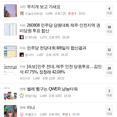
무지개 보고 가세요
사진
4
댓글
오늘도피씨방
Lv.86
조회 720
추천 3
19:31
260808 민주당 당원대회 제주·인천지역 권
이슈
18
리당원 투표 합산
댓글
진겟타원
Lv.70
조회 970
19:30
민주당 전당대회 8/8일자 합산결과
이슈
12
댓글
옆사마
Lv.87
조회 1470
19:22
[속보] 민주 전대, 제주·인천 당원투표…김민
이슈
29
석 47.75%, 정청래 42.08%
댓글
파인더1
Lv.80
조회 1128
19:22
벌레 튕구는 QWER 냥뇽타워
연예
1
댓글
큐땁이알
Lv.88
조회 1042
19:18
미나
연예
4
댓글
케를로스
Lv.86
조회 652
추천 1
19:16