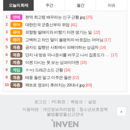
오늘의 화제
주간
월간
이슈
1
연예
[25]
현역 최고령 배우라는 신구 근황.jpg
2
유머
[41]
대한민국 군종신부의 위엄
3
유머
[22]
외향형 딸래미와 비행기 타면 생기는 일.
4
유머
[17]
고백하고 차인 딸이 불평하자 바로잡는 어머님
5
계층
[14]
공자도 말했던 사회에서 피해야하는 상급자
6
계층
[17]
단지 내 방송 아나운서를 바꾸고 나서 집중도가 확 올라갔다는 한 아파트의 안내방송
7
계층
[19]
이젠 다시는 못 보는 삼파이더맨
8
게임
[24]
ㅎㅂ) 드래곤소드 근황
9
계층
[22]
태풍 돌핀 말고 이주은 돌핀
10
계층
[89]
팩트로 영포티 후려치는 20대녀.jpg
로그인
PC화면
퀵링크
설정
청소년보호정책
이용약관
개인정보처리방침
▲
불법촬영물신고안내
(주)
인