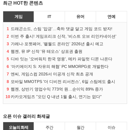
최근 HOT한 콘텐츠
게임
IT
유머
연예
1
드래곤소드, 스팀 '압긍'…축하 댓글 달고 게임 코드 받자!
2
이번 주 출시! 게임프리크 신작, '비스트 오브 리인카네이션'
3
가레나·포켓페어, ‘팰월드 온라인’ 2026년 출시 예고
4
웹젠, 뮤 IP 신작 '뮤 테오스' 상표권 출원
5
디바 잇는 '오버워치 한국 영웅', 메카 파일럿 디몬 나온다
6
‘아키에이지 S: 자유의 해협’ PC MMORPG로 개발한다
7
엔씨, 게임스컴 2026서 미공개 신작 최초 공개
8
모바일 MMOTPS '더 디비전 리서전스', 6일 스팀에도 출시
9
웹젠, 상반기 영업수익 773억 원…순이익 89% 증가
10
카카오게임즈 "오딘 Q 내년 1월 출시, 연기는 없다"
오픈 이슈 갤러리 화제글
오늘의 화제
주간
월간
이슈