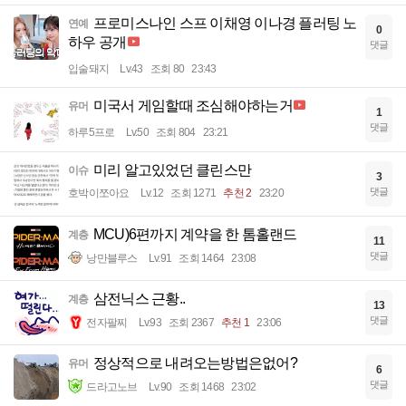
프로미스나인 스프 이채영 이나경 플러팅 노
연예
0
하우 공개
댓글
입술돼지
Lv.43
조회 80
23:43
미국서 게임할때 조심해야하는거
유머
1
댓글
하루5프로
Lv.50
조회 804
23:21
미리 알고있었던 클린스만
이슈
3
댓글
호박이쪼아요
Lv.12
조회 1271
추천 2
23:20
MCU)6편까지 계약을 한 톰홀랜드
계층
11
댓글
낭만블루스
Lv.91
조회 1464
23:08
삼전닉스 근황..
계층
13
댓글
전자팔찌
Lv.93
조회 2367
추천 1
23:06
정상적으로 내려오는방법은없어?
유머
6
댓글
드라고노브
Lv.90
조회 1468
23:02