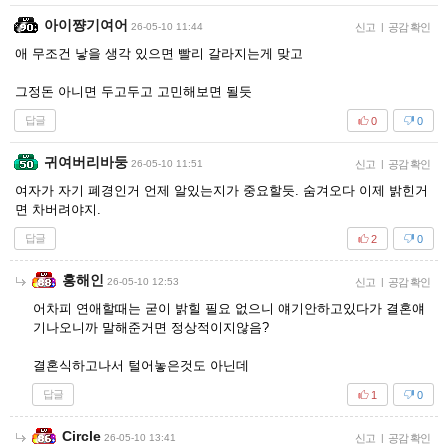
아이쨩기여어
26-05-10 11:44
신고
|
공감 확인
애 무조건 낳을 생각 있으면 빨리 갈라지는게 맞고
그정돈 아니면 두고두고 고민해보면 될듯
답글
0
0
귀여버리바둥
26-05-10 11:51
신고
|
공감 확인
여자가 자기 폐경인거 언제 알있는지가 중요할듯. 숨겨오다 이제 밝힌거
면 차버려야지.
답글
2
0
홍해인
26-05-10 12:53
신고
|
공감 확인
어차피 연애할때는 굳이 밝힐 필요 없으니 얘기안하고있다가 결혼얘
기나오니까 말해준거면 정상적이지않음?
결혼식하고나서 털어놓은것도 아닌데
답글
1
0
Circle
26-05-10 13:41
신고
|
공감 확인