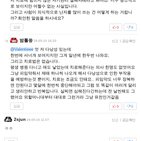
서 치료에 힘쓰지 않은 자기관리 실패사례라고 봐야죠. 너무 냉소적으
로 보이지만 어쩔수 없는 사실입니다.
그리고 사람이 의식적으로 난자를 많이 쓰는 건 어떻게 하는 거랍니
까? 희안한 말씀을 하시네요?
답글
0
0
밤톨쏭
26-05-10 16:20
신고
|
공감 확인
@Valentieee
엇 저 다낭성 있는데
한번에 서너개 보여지지만 그게 일년에 한두번 나와요;
그리고 치료법은 없습니다..
평생 병원 다니고 애도 낳았는데 치료해준다는 의사 한명도 없엇어요
그냥 피임약줘서 제때 하나씩 나오게 해서 다낭성으로 인한 부작용
을 예방하는것 뿐이지, 치료는 조금도 안돼요.. 피임약도 너무 장복하
면 안된다고 몇달에 한번씩 중단해야되고 그럼 또 똑같이 여러개 달리
고 생리안하고 반복입니다. 살찌면 심해진다긴하는데 전 날씬해도 그
랬어요 외할머니대부터 대대로 그런거라 그냥 유전인거같음
답글
0
0
2sjun
26-05-10 11:07
신고
|
공감 확인
ㅇㅇ