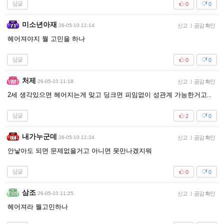
답글
0
0
미소년아재
26-05-10 11:14
신고
|
공감 확인
헤어져야지 뭘 고민을 하나
답글
0
0
처제
26-05-10 11:18
신고
|
공감 확인
2세 생각있으면 헤어지는게 맞고 딩크면 피임없이 성관계 가능한거고..
답글
2
0
내가누군데
26-05-10 11:24
신고
|
공감 확인
안낳아도 되면 문제없을거고 아니면 못만나겠지뭐
답글
0
0
삼조
26-05-10 11:25
신고
|
공감 확인
헤어져라 뭘고민하나