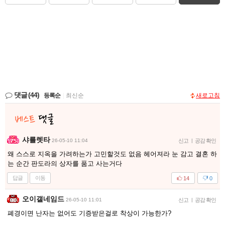
댓글
(44)
등록순
|
최신순
새로고침
샤를렛타
26-05-10 11:04
신고
|
공감 확인
왜 스스로 지옥을 가려하는가 고민할것도 없음 헤어져라 눈 감고 결혼 하
는 순간 판도라의 상자를 품고 사는거다
답글
이동
14
0
오이갤네임드
26-05-10 11:01
신고
|
공감 확인
폐경이면 난자는 없어도 기증받은걸로 착상이 가능한가?