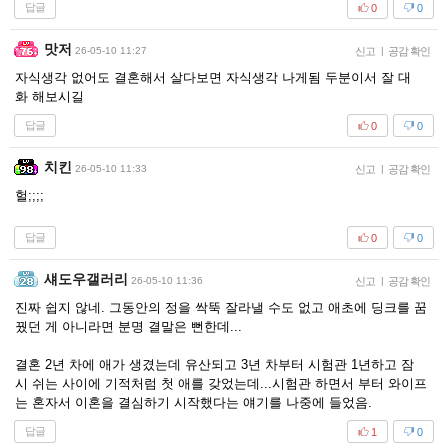
답글
0
0
맛저
26-05-10 11:27
신고
|
공감 확인
자식생각 없어도 결혼해서 살다보면 자식생각 나게됨 두분이서 잘 대
화 해보시길
답글
0
0
치킨
26-05-10 11:33
신고
|
공감 확인
헐;;;;
답글
0
0
섀도우갤러리
26-05-10 11:36
신고
|
공감 확인
진짜 쉽지 않네. 그동안의 정을 싹뚝 잘라낼 수도 없고 애초에 딩크를 꿈
꿨던 게 아니라면 분명 결말은 뻔한데...
결혼 2년 차에 애가 생겼는데 유산되고 3년 차부터 시험관 1년하고 잠
시 쉬는 사이에 기적처럼 첫 애를 갖었는데...시험관 하면서 부터 와이프
는 혼자서 이혼을 결심하기 시작했다는 얘기를 나중에 들었음.
답글
1
0