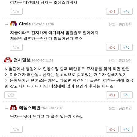
여자는 미안해서 남자는 조심스러워서
답글
1
0
Circle
26-05-10 13:39
신고
|
공감 확인
지금이라도 진지하게 얘기해서 멈출줄도 알아야지
저러면 결혼하는순간 다 함들어진다 ㄹㅇ
답글
0
0
전사말보
26-05-10 11:07
신고
|
공감 확인
시험관이나 병원에서 인공수정 할때 배란유도 주사등을 맞게 되면 한번
에 여러개가 배란됨.. 난자는 원초적으로 갖고있는 개수가 정해져있기
에 은해우예금 땡겨쓰는 개념.. 다쓰면 폐경인데 글쓴이 여친은 원래 조금
만 갖고 태어나거나 아님 이십대때 많이 쓴건가 후자는 아니길
답글
1
0
에델스테인
26-05-10 12:10
신고
|
공감 확인
난자는 많이 쓴다고 다 쓸수 있는게 아님..
답글
0
0