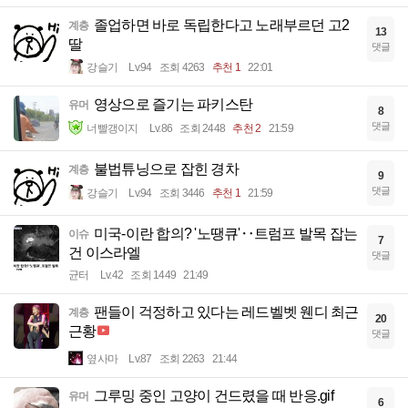
졸업하면 바로 독립한다고 노래부르던 고2
계층
13
딸
댓글
강슬기
Lv.94
조회 4263
추천 1
22:01
영상으로 즐기는 파키스탄
유머
8
댓글
너빨갱이지
Lv.86
조회 2448
추천 2
21:59
불법튜닝으로 잡힌 경차
계층
9
댓글
강슬기
Lv.94
조회 3446
추천 1
21:59
미국-이란 합의? '노땡큐'‥트럼프 발목 잡는
이슈
7
건 이스라엘
댓글
균터
Lv.42
조회 1449
21:49
팬들이 걱정하고 있다는 레드벨벳 웬디 최근
계층
20
근황
댓글
옆사마
Lv.87
조회 2263
21:44
그루밍 중인 고양이 건드렸을 때 반응.gif
유머
6