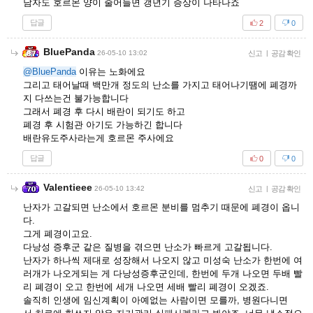
남자도 호르몬 양이 줄어들면 갱년기 증상이 나타나죠
답글
2
0
BluePanda
26-05-10 13:02
신고
|
공감 확인
@BluePanda
이유는 노화에요
그리고 태어날때 백만개 정도의 난소를 가지고 태어나기땜에 폐경까
지 다쓰는건 불가능합니다
그래서 폐경 후 다시 배란이 되기도 하고
폐경 후 시험관 아기도 가능하긴 합니다
배란유도주사라는게 호르몬 주사에요
답글
0
0
Valentieee
26-05-10 13:42
신고
|
공감 확인
난자가 고갈되면 난소에서 호르몬 분비를 멈추기 때문에 폐경이 옵니
다.
그게 폐경이고요.
다낭성 증후군 같은 질병을 겪으면 난소가 빠르게 고갈됩니다.
난자가 하나씩 제대로 성장해서 나오지 않고 미성숙 난소가 한번에 여
러개가 나오게되는 게 다낭성증후군인데, 한번에 두개 나오면 두배 빨
리 폐경이 오고 한번에 세개 나오면 세배 빨리 폐경이 오겠죠.
솔직히 인생에 임신계획이 아예없는 사람이면 모를까, 병원다니면