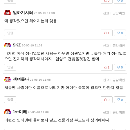
답글
0
0
일하기시러
26-05-10 11:08
신고
|
공감 확인
애 생각있으면 헤어지는게 맞음
답글
1
0
SKZ
26-05-10 11:08
신고
|
공감 확인
나처럼 자식 생각없었던 사람은 아무런 상관없지만 ,, 둘다 애기 생각있었
으면 진지하게 생각해봐야지.. 입양도 괜찮을것같긴 한데
답글
1
0
잼며들다
26-05-10 11:08
신고
|
공감 확인
처음엔 사랑이란 이름으로 버티지만 아이란 축복이 없으면 만만치 않음
답글
0
0
1st미레
26-05-10 11:09
신고
|
공감 확인
이런건 인터넷에 물어보지 말고 전문가랑 부모님과 상의해야지...