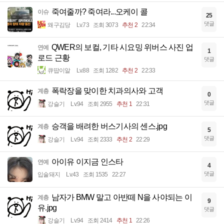
죽여줄까? 죽여라...오케이 콜
이슈
25
댓글
왜구김당
Lv.73
조회 3073
추천 2
22:34
QWER의 보컬, 기타 시요밍 위버스 사진 업
연예
1
로드 근황
댓글
큐땁이알
Lv.88
조회 1282
추천 2
22:33
폭락장을 맞이한 치과의사와 고객
계층
0
댓글
강슬기
Lv.94
조회 2955
추천 1
22:31
승객을 배려한 버스기사의 센스.jpg
계층
5
댓글
강슬기
Lv.94
조회 2333
추천 2
22:29
아이유 이지금 인스타
연예
4
댓글
입술돼지
Lv.43
조회 1535
22:27
남자가 BMW 말고 아반떼 N을 사야되는 이
계층
9
유.jpg
댓글
강슬기
Lv.94
조회 2414
추천 1
22:26