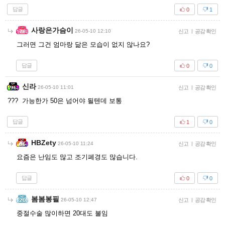
답글
0
1
사랑은가슴이
26-05-10 12:10
신고
|
공감 확인
그러면 그건 엄마랑 닮은 모습이 없지 않나요?
답글
0
0
신라
26-05-10 11:01
신고
|
공감 확인
??? 가능한가 50은 넘어야 될텐데 보통
답글
1
0
HBZety
26-05-10 11:24
신고
|
공감 확인
요즘은 난임도 많고 조기폐경도 많습니다.
답글
0
0
봄봄봉필
26-05-10 12:47
신고
|
공감 확인
중절수술 많이하면 20대도 불임