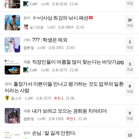
댓글
Earth
Lv.96
조회 2618
21:44
ㅎㅂ)사상 최강의 낚시 패션
유머
20
댓글
슬기로움
Lv.92
조회 5894
21:41
??? : 학생은 제외
기타
3
댓글
꿻뻵뗗
Lv.90
조회 2053
21:40
직장인들이 여름철 많이 찾는다는 바닷가.jpg
계층
3
댓글
Earth
Lv.96
조회 2973
21:39
출장가서 이쁜이들 만나고 평가하는 것도 업무의 일환
유머
8
이라는 사람
댓글
풀소유
Lv.86
조회 2573
추천 1
21:38
내가 보려고 모으는 권희원 치어리더
계층
9
댓글
꿻뻵뗗
Lv.90
조회 1918
추천 1
21:36
손님 : 말 길게 안한다.
유머
13