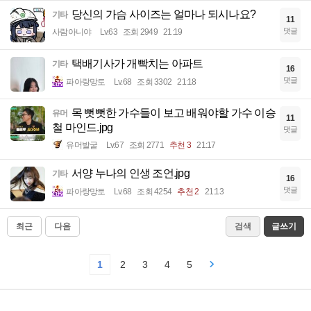
당신의 가슴 사이즈는 얼마나 되시나요?
기타
11
댓글
사람아니야
Lv.63
조회 2949
21:19
택배기사가 개빡치는 아파트
기타
16
댓글
파아랑망토
Lv.68
조회 3302
21:18
목 뻣뻣한 가수들이 보고 배워야할 가수 이승
유머
11
철 마인드.jpg
댓글
유머발굴
Lv.67
조회 2771
추천 3
21:17
서양 누나의 인생 조언.jpg
기타
16
댓글
파아랑망토
Lv.68
조회 4254
추천 2
21:13
최근
다음
검색
글쓰기
1
2
3
4
5