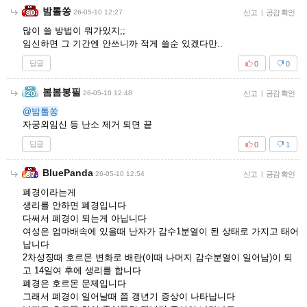
밤톨쏭
26-05-10 12:27
신고
|
공감 확인
많이 쓸 방법이 뭐가있지;;
임신하면 그 기간엔 안쓰니까 적게 쓸순 있겠다만..
답글
0
0
봄봄봉필
26-05-10 12:48
신고
|
공감 확인
@밤톨쏭
자궁외임신 등 난소 제거 되면 끝
답글
0
1
BluePanda
26-05-10 12:54
신고
|
공감 확인
폐경이라는게
생리를 안하면 폐경입니다
다써서 폐경이 되는게 아닙니다
여성은 엄마배속에 있을때 난자가 감수1분열이 된 상태로 가지고 태어
납니다
2차성징때 호르몬 변화로 배란(이때 나머지 감수분열이 일어남)이 되
고 14일여 후에 생리를 합니다
폐경은 호르몬 문제입니다
그래서 폐경이 일어날때 쯤 갱년기 증상이 나타납니다