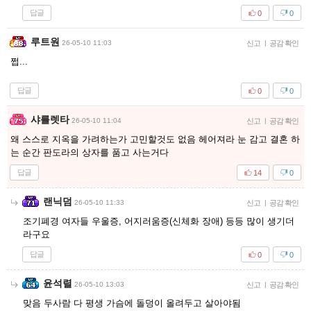
답글
0
0
루트원
26-05-10 11:03
신고
|
공감 확인
쩝...
답글
0
0
샤를렛타
26-05-10 11:04
신고
|
공감 확인
왜 스스로 지옥을 가려하는가 고민할것도 없음 헤어져라 눈 감고 결혼 하
는 순간 판도라의 상자를 품고 사는거다
답글
14
0
랜닉덤
26-05-10 11:33
신고
|
공감 확인
조기폐경 여자들 우울증, 어지러움증(신체화 장애) 등등 많이 생기더
라구요
답글
0
0
윤석렬
26-05-10 13:03
신고
|
공감 확인
맞음 두사람 다 평생 가슴에 돌덩이 올려두고 살아야됨