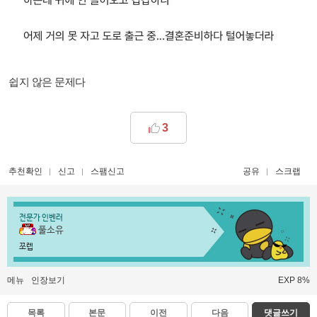
쉽지 않은 문제다
3
추천확인
신고
스팸신고
공유
스크랩
전문가 인벤러
풀소유
쪼렙
메뉴
인장보기
EXP 8%
목록
본문
이전
다음
댓글쓰기