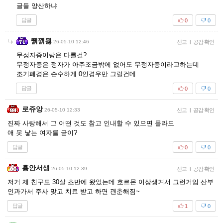
글들 양산하냐
답글
0
0
뛝껡믫
26-05-10 12:46
신고
|
공감 확인
무정자증이랑은 다를걸?
무정자증은 정자가 아주조금밖에 없어도 무정자증이라고하는데
조기폐경은 순수하게 0인경우만 그럴건데
답글
0
0
로쥬앙
26-05-10 12:33
신고
|
공감 확인
진짜 사랑해서 그 어떤 것도 참고 인내할 수 있으면 몰라도
애 못 낳는 여자를 굳이?
답글
0
0
홍안서생
26-05-10 12:39
신고
|
공감 확인
저거 제 친구도 30살 초반에 왔었는데 호르몬 이상생겨서 그런거임 산부
인과가서 주사 맞고 치료 받고 하면 괜춘해짐~
답글
1
0