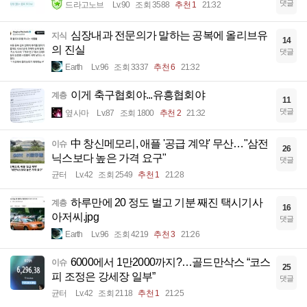
댓글
드라고노브
Lv.90
조회 3588
추천 1
21:32
심장내과 전문의가 말하는 공복에 올리브유
지식
14
의 진실
댓글
Earth
Lv.96
조회 3337
추천 6
21:32
이게 축구협회야...유흥협회야
계층
11
댓글
옆사마
Lv.87
조회 1800
추천 2
21:32
中 창신메모리, 애플 '공급 계약' 무산…"삼전
이슈
26
닉스보다 높은 가격 요구"
댓글
균터
Lv.42
조회 2549
추천 1
21:28
하루만에 20 정도 벌고 기분 째진 택시기사
계층
16
아저씨.jpg
댓글
Earth
Lv.96
조회 4219
추천 3
21:26
6000에서 1만2000까지?…골드만삭스 “코스
이슈
25
피 조정은 강세장 일부”
댓글
균터
Lv.42
조회 2118
추천 1
21:25