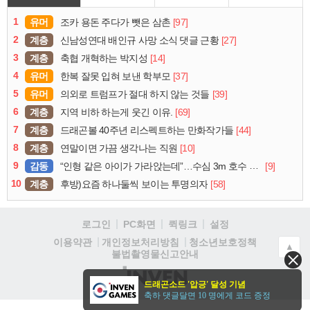
1
유머
[97]
조카 용돈 주다가 뺏은 삼촌
2
계층
[27]
신남성연대 배인규 사망 소식 댓글 근황
3
계층
[14]
축협 개혁하는 박지성
4
유머
[37]
한복 잘못 입혀 보낸 학부모
5
유머
[39]
의외로 트럼프가 절대 하지 않는 것들
6
계층
[69]
지역 비하 하는게 웃긴 이유.
7
계층
[44]
드래곤볼 40주년 리스펙트하는 만화작가들
8
계층
[10]
연말이면 가끔 생각나는 직원
9
감동
[9]
“인형 같은 아이가 가라앉는데”…수심 3m 호수 뛰어든 60대 의인
10
계층
[58]
후방)요즘 하나둘씩 보이는 투명의자
로그인
PC화면
퀵링크
설정
청소년보호정책
이용약관
개인정보처리방침
▲
불법촬영물신고안내
(주)
드래곤소드 '압긍' 달성 기념
인
축하 댓글달면 10 명에게 코드 증정
벤