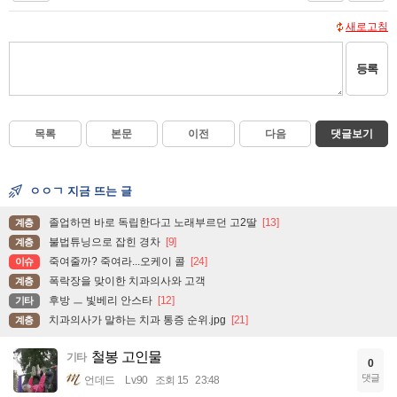
새로고침
등록
목록
본문
이전
다음
댓글보기
ㅇㅇㄱ 지금 뜨는 글
졸업하면 바로 독립한다고 노래부르던 고2딸
[13]
계층
불법튜닝으로 잡힌 경차
[9]
계층
죽여줄까? 죽여라...오케이 콜
[24]
이슈
폭락장을 맞이한 치과의사와 고객
계층
후방 ㅡ 빛베리 안스타
[12]
기타
치과의사가 말하는 치과 통증 순위.jpg
[21]
계층
철봉 고인물
기타
0
댓글
언데드
Lv.90
조회 15
23:48