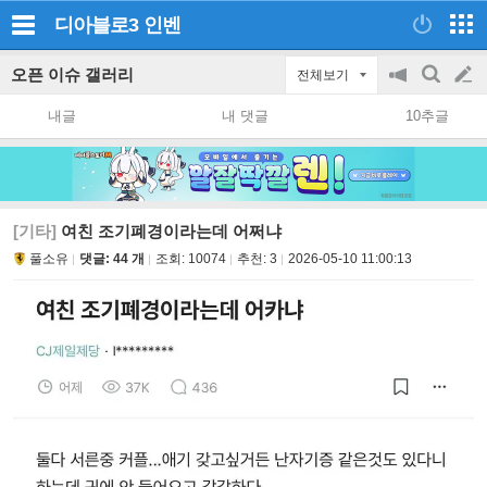
디아블로3
인벤
오픈 이슈 갤러리
전체보기
공
검
글
지
색
내글
내 댓글
10추글
on/off
쓰
기
[기타]
여친 조기폐경이라는데 어쩌냐
풀소유
댓글: 44 개
조회:
10074
추천:
3
2026-05-10 11:00:13