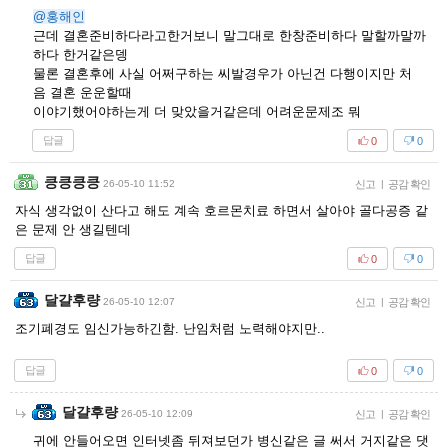
@홍해인
근데 결혼준비하다라고한거보니 말그대로 한창준비하다 말할까말까
하다 한거같은뎅
물론 결혼후에 사실 어쩌구하는 씨발경우가 아닌건 다행이지만 처
음 결혼 운운할때
이야기했어야하는게 더 맞았을거같은데 어려운문제조 뭐
답글
0
0
킁킁킁킁
26-05-10 11:52
신고
|
공감 확인
자식 생각없이 산다고 해도 계속 호르몬치료 하면서 살아야 골다공증 같
은 문제 안 생길텐데
답글
0
0
달걀후량
26-05-10 12:07
신고
|
공감 확인
조기폐경도 임신가능하긴함. 난임처럼 노력해야지만..
답글
0
0
달걀후량
26-05-10 12:09
신고
|
공감 확인
귀에 안들어오면 인터넷좀 뒤져보던가 병신같은 글 써서 거지같은 댓