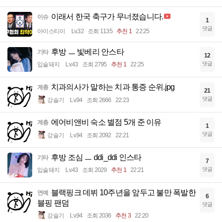
이래서 한국 축구가 무너졌습니다.
이슈
1
댓글
아이스티이
Lv.32
조회 1135
추천 1
22:25
후방 ㅡ 빛베리 안스타
기타
12
댓글
입술돼지
Lv.43
조회 2795
추천 1
22:25
치과의사가 말하는 치과 통증 순위.jpg
계층
21
댓글
강슬기
Lv.94
조회 2666
22:23
에어비앤비 숙소 별점 5개 준 이유
계층
1
댓글
강슬기
Lv.94
조회 2092
22:21
후방 조심 ㅡ ddi_ddi 인스타
기타
7
댓글
입술돼지
Lv.43
조회 2029
추천 1
22:21
블랙핑크 데뷔 10주년을 앞두고 불만 폭발한
연예
6
블핑 팬덤
댓글
강슬기
Lv.94
조회 2036
추천 3
22:20