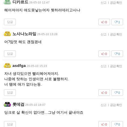
디카르드
26-05-10 12:47
신고
|
공감 확인
헤어져야지 애도못낳는여자 뭣하러데리고사냐
답글
0
1
노사나노라잎
26-05-10 13:28
신고
|
공감 확인
어?맘껏 해도 괜찮겠네
답글
0
0
asdfga
26-05-10 15:23
신고
|
공감 확인
자녀 생각있으면 빨리헤어져야지.
나중에 탓하는 인생이면 서로 불행하지.
너 땜에 애가 없다는둥.
답글
0
0
롯데검
26-05-10 18:07
신고
|
공감 확인
딩크로 살 확신이 없다면...그냥 여기서 끝내야죠
답글
0
0