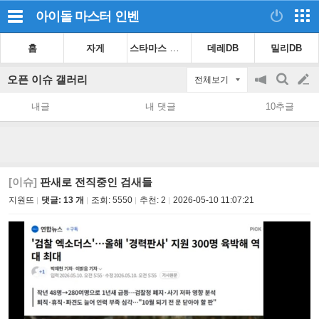
아이돌 마스터
인벤
스타마스 가이드
홈
자게
데레DB
밀리DB
오픈 이슈 갤러리
전체보기
공
검
글
지
색
내글
내 댓글
10추글
on/off
쓰
기
[이슈]
판새로 전직중인 검새들
지원뜨
댓글: 13 개
조회:
5550
추천:
2
2026-05-10 11:07:21