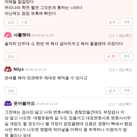
저애들 칼갈았다
우리나라 학연 혈연 그모든게 통하는 나라다
아닌애도 점점 유혹에 빠진다
답글
이동
5
0
샤를렛타
26-05-10 11:10
신고
|
공감 확인
솔직히 단두대 쇼 한번 싹 해서 갈아치우고 해야 좋을텐데 걱정이다
답글
12
0
Nilys
26-05-10 11:13
신고
|
공감 확인
판새를 해야 전관예우 제대로 해먹을 수 있다고
답글
1
0
웃어볼까요
26-05-10 11:15
신고
|
공감 확인
그전에는 검사만 달고 나와 변호사해도 괜찮았을건데도 부장검사 이
상 달고 나오면 대형로펌에 갈 수도 있을거고 대표변호사로 변호사사무
실 개업도 할 정도이니 별 걱정이 없었을텐데 요즘은 경쟁이 빡세서 평검
사만 하다가 나오면 명함에 박아넣을 이력이 좀 부족하니 지원자가 엄
청 몰리나 보네