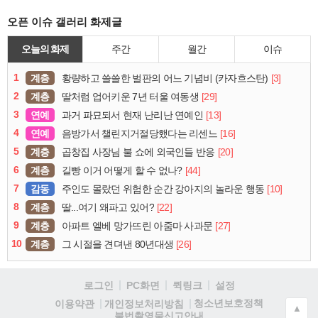
오픈 이슈 갤러리 화제글
오늘의 화제
주간
월간
이슈
1
계층
[3]
황량하고 쓸쓸한 벌판의 어느 기념비 (카자흐스탄)
2
계층
[29]
딸처럼 업어키운 7년 터울 여동생
3
연예
[13]
과거 파묘되서 현재 난리난 연예인
4
연예
[16]
음방가서 챌린지거절당했다는 리센느
5
계층
[20]
곱창집 사장님 불 쇼에 외국인들 반응
6
계층
[44]
길빵 이거 어떻게 할 수 없나?
7
감동
[10]
주인도 몰랐던 위험한 순간 강아지의 놀라운 행동
8
계층
[22]
딸...여기 왜파고 있어?
9
계층
[27]
아파트 엘베 망가뜨린 아줌마 사과문
10
계층
[26]
그 시절을 견뎌낸 80년대생
로그인
PC화면
퀵링크
설정
청소년보호정책
이용약관
개인정보처리방침
▲
불법촬영물신고안내