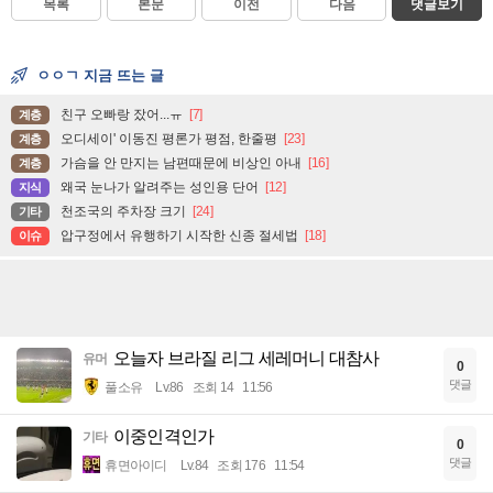
목록
본문
이전
다음
댓글보기
ㅇㅇㄱ 지금 뜨는 글
친구 오빠랑 잤어...ㅠ
[7]
계층
오디세이' 이동진 평론가 평점, 한줄평
[23]
계층
가슴을 안 만지는 남편때문에 비상인 아내
[16]
계층
왜국 눈나가 알려주는 성인용 단어
[12]
지식
천조국의 주차장 크기
[24]
기타
압구정에서 유행하기 시작한 신종 절세법
[18]
이슈
오늘자 브라질 리그 세레머니 대참사
유머
0
댓글
풀소유
Lv.86
조회 14
11:56
이중인격인가
기타
0
댓글
휴면아이디
Lv.84
조회 176
11:54