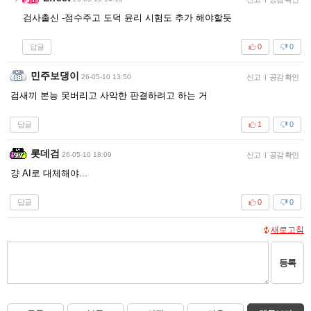
검사출신 -점수주고 도덕 윤리 시험도 추가 해야할듯
답글
0
0
민주보댕이
26-05-10 13:50
신고
|
공감 확인
검새끼 본능 못버리고 사악한 판결하려고 하는 거
답글
1
0
롯데검
26-05-10 18:09
신고
|
공감 확인
걍 AI로 대체해야...
답글
0
0
새로고침
등록