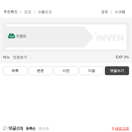
추천확인
신고
스팸신고
공유
스크랩
지원뜨
메뉴
인장보기
EXP 3%
목록
본문
이전
다음
댓글쓰기
댓글
(13)
등록순
|
최신순
새로고침