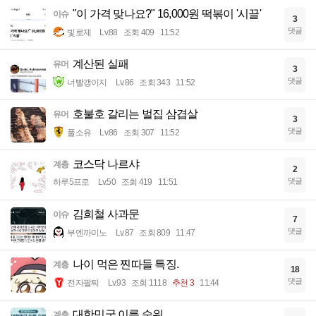
"이 가격 맞나요?" 16,000원 떡볶이 '시끌'
이슈
3
댓글
빛로제
Lv.88
조회 409
11:52
계산된 실패
유머
3
댓글
너빨갱이지
Lv.86
조회 343
11:52
호불호 갈리는 벌집 삼겹살
유머
3
댓글
풀소유
Lv.86
조회 307
11:52
코스닥 나르샤
계층
2
댓글
하루5프로
Lv.50
조회 419
11:51
김희철 사과문
이슈
7
댓글
부엔까미노
Lv.87
조회 809
11:47
나이 먹은 찐따들 특징.
계층
18
댓글
전자팔찌
Lv.93
조회 1118
추천 3
11:44
대한민국 이름 순위
계층