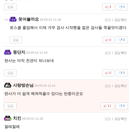
답글
3
0
웃어볼까요
26-05-10 11:18
신고
|
공감 확인
로스클 졸업해서 이제 겨우 검사 시작했을 젊은 검사들 죽을맛이겠다
답글
0
0
둥단지
26-05-10 11:18
신고
|
공감 확인
판사는 아직 전관이 되나보네
답글
0
0
사랑방손님
26-05-10 11:21
신고
|
공감 확인
판사가 더 쉽게 해쳐먹을수 있다는 반증이군요
답글
11
0
치킨
26-05-10 11:32
신고
|
공감 확인
절레절레