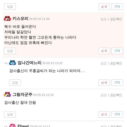
답글
0
0
키스모리
26-05-10 11:34
신고
|
공감 확인
복수 바로 들어온다
저애들 칼갈았다
우리나라 학연 혈연 그모든게 통하는 나라다
아닌애도 점점 유혹에 빠진다
답글
5
0
집나간며느리
26-05-10 13:32
신고
|
공감 확인
검사출신이 주홍글씨가 되는 나라가 되어야....
답글
0
0
그림자군주
26-05-10 12:19
신고
|
공감 확인
검사출신 절대 안됨
답글
1
0
Efreet
26-05-10 14:13
신고
|
공감 확인