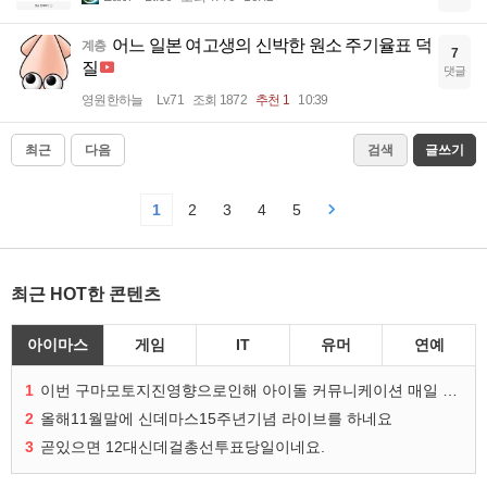
어느 일본 여고생의 신박한 원소 주기율표 덕
계층
7
질
댓글
영원한하늘
Lv.71
조회 1872
추천 1
10:39
최근
다음
검색
글쓰기
1
2
3
4
5
최근 HOT한 콘텐츠
아이마스
게임
IT
유머
연예
1
이번 구마모토지진영향으로인해 아이돌 커뮤니케이션 매일 게시물이 중단된다고하네요ㅠ
2
올해11월말에 신데마스15주년기념 라이브를 하네요
3
곧있으면 12대신데걸총선투표당일이네요.