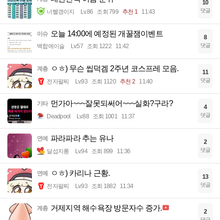
10
댓글
너빨갱이지
Lv.86
조회 799
추천 1
11:43
오늘 14:00에 예정된 개꿀잼이벤트
이슈
8
댓글
백합에이슬
Lv.57
조회 1222
11:42
ㅇㅎ) 무슨 씹덕겜 2주년 코스프레 모음.
계층
11
댓글
전자팔찌
Lv.93
조회 1120
추천 2
11:40
먼가아~~~잘못되써어~~~실화?구라?
기타
4
댓글
Deadpool
Lv.88
조회 1001
11:37
파라파라 추는 유나
연예
2
댓글
달섭지롱
Lv.94
조회 899
11:36
ㅇㅎ) 카리나 근황.
연예
13
댓글
전자팔찌
Lv.93
조회 1882
11:34
거제지역 해수욕장 방문자수 증가.
계층
2
댓글