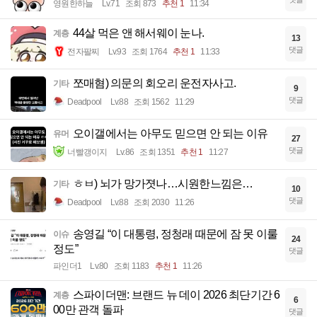
영원한하늘
Lv.71
조회 873
추천 1
11:34
44살 먹은 앤 해서웨이 눈나.
계층
13
댓글
전자팔찌
Lv.93
조회 1764
추천 1
11:33
쪼매혐) 의문의 회오리 운전자사고.
기타
9
댓글
Deadpool
Lv.88
조회 1562
11:29
오이갤에서는 아무도 믿으면 안 되는 이유
유머
27
댓글
너빨갱이지
Lv.86
조회 1351
추천 1
11:27
ㅎㅂ) 뇌가 망가졋나…시원한느낌은…
기타
10
댓글
Deadpool
Lv.88
조회 2030
11:26
송영길 “이 대통령, 정청래 때문에 잠 못 이룰
이슈
24
정도”
댓글
파인더1
Lv.80
조회 1183
추천 1
11:26
스파이더맨: 브랜드 뉴 데이 2026 최단기간 6
계층
6
00만 관객 돌파
댓글