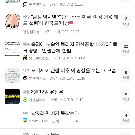
부엔까미노
Lv.87
조회 742
11:26
"남성 역차별?" 안 봐주는 미국..여성 전용 제
이슈
2
도 '철퇴'에 한국도 '비상
댓글
영원한하늘
Lv.71
조회 1039
11:23
폭염에 노숙인 몰리자 인천공항 "나가라" 퇴
이슈
12
거 명령…인권단체 '반발'
댓글
월급루팡전문
Lv.91
조회 987
11:20
오디세이 관람 이후 이 영상을 보는 내 모습
계층
6
댓글
부엔까미노
Lv.87
조회 1646
11:19
8월 12일 유성우
계층
6
댓글
너빨갱이지
Lv.86
조회 916
11:19
남자라면 이거 못참는다
유머
4
댓글
Maxim
Lv.91
조회 1585
11:16
개조된 동물들
유머