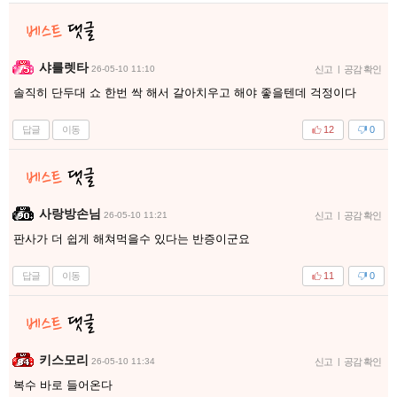
샤를렛타
26-05-10 11:10
신고
|
공감 확인
솔직히 단두대 쇼 한번 싹 해서 갈아치우고 해야 좋을텐데 걱정이다
답글
이동
12
0
사랑방손님
26-05-10 11:21
신고
|
공감 확인
판사가 더 쉽게 해쳐먹을수 있다는 반증이군요
답글
이동
11
0
키스모리
26-05-10 11:34
신고
|
공감 확인
복수 바로 들어온다