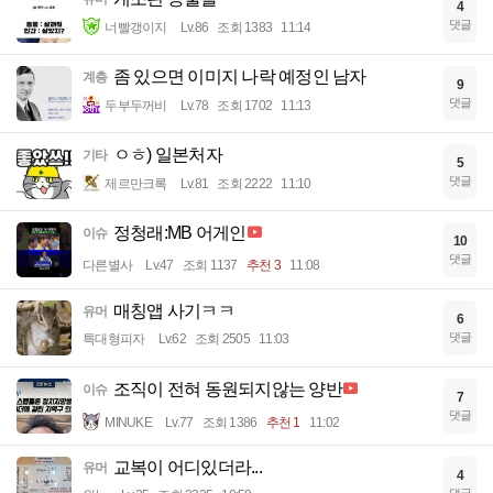
4
댓글
너빨갱이지
Lv.86
조회 1383
11:14
좀 있으면 이미지 나락 예정인 남자
계층
9
댓글
두부두꺼비
Lv.78
조회 1702
11:13
ㅇㅎ) 일본처자
기타
5
댓글
제르만크록
Lv.81
조회 2222
11:10
정청래:MB 어게인
이슈
10
댓글
다른별사
Lv.47
조회 1137
추천 3
11:08
매칭앱 사기ㅋㅋ
유머
6
댓글
특대형피자
Lv.62
조회 2505
11:03
조직이 전혀 동원되지않는 양반
이슈
7
댓글
MINUKE
Lv.77
조회 1386
추천 1
11:02
교복이 어디있더라...
유머
4
댓글