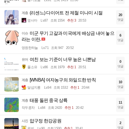
(리센느) 다이어트 전 제철 미나미 시절
계층
20
댓글
옆사마
Lv.87
조회 1554
추천 3
20:53
미군 무기 고갈과 미국에게 배상금 내어 놓으
이슈
6
라는 이란.
댓글
영원한하늘
Lv.71
조회 947
20:52
여친 보는 기준이 너무 높은 니뽄남
유머
0
댓글
풀소유
Lv.86
조회 1979
추천 1
20:51
[WNBA] 여자농구의 와일드한 반칙
계층
10
댓글
달섭지롱
Lv.94
조회 1532
추천 1
20:44
태풍 돌핀 중국 상륙
계층
11
댓글
작두콩차
Lv.84
조회 2420
추천 1
20:42
압구정 한강공원
사진
2
댓글
윈빈
Lv.90
조회 1500
추천 1
20:41