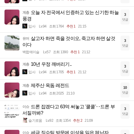
오늘 자 전국에서 인증하고 있는 신기한 하늘
계층
3
풍경
댓글
입사
Lv.94
조회 1764
추천 1
21:15
살고자 하면 죽을 것이오, 죽고자 하면 살것
유머
3
이다
댓글
백합에이슬
Lv.57
조회 1390
추천 1
21:12
10년 우정 깨버리기..
계층
3
댓글
입사
Lv.94
조회 1705
추천 1
21:12
제주산 옥돔 레전드
계층
10
댓글
입사
Lv.94
조회 2025
21:10
드론 잡겠다고 63억 써놓고 '쿨쿨'‥드론 부
이슈
3
서질까봐?
댓글
슬기로움
Lv.92
조회 1354
추천 2
21:09
세금 징수팀 방문에 이성을 잃은 체납자
이슈