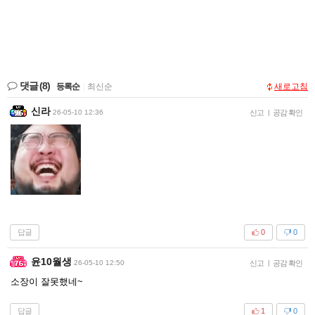
댓글
(8)
등록순
|
최신순
새로고침
신라
26-05-10 12:36
신고
|
공감 확인
답글
0
0
윤10월생
26-05-10 12:50
신고
|
공감 확인
소장이 잘못했네~
답글
1
0