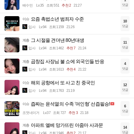
댓글
배수민
Lv.35
조회 551
추천 2
21:27
요즘 촉법소년 범죄자 수준
이슈
10
댓글
입사
Lv.94
조회 1159
21:26
그 시절을 견뎌낸 80년대생
계층
11
댓글
입사
Lv.94
조회 1462
추천 7
21:24
곱창집 사장님 불 쇼에 외국인들 반응
계층
4
댓글
입사
Lv.94
조회 1613
추천 4
21:22
해외 공항에서 또 사고 친 중국인
이슈
12
댓글
입사
Lv.94
조회 1763
21:19
즙짜는 윤석열의 수족 '여인형' 선즙필승!
이슈
6
댓글
조졋네이거
Lv.37
조회 727
추천 3
21:18
아파트 엘베 망가뜨린 아줌마 사과문
계층
14
댓글
입사
Lv.94
조회 1946
추천 2
21:17