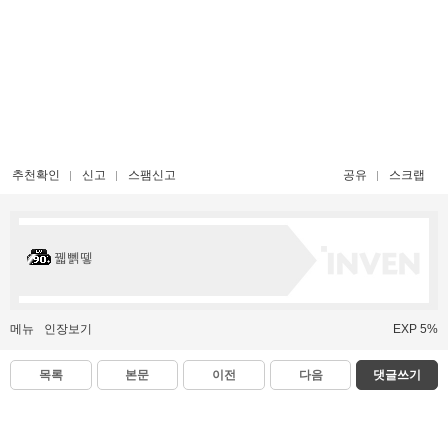
추천확인
신고
스팸신고
공유
스크랩
꿻뻵뗗
메뉴
인장보기
EXP 5%
목록
본문
이전
다음
댓글쓰기