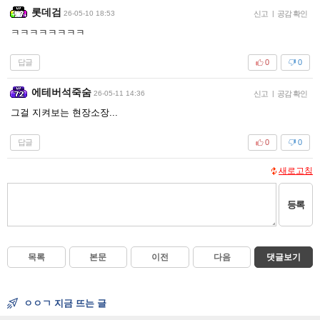
롯데검
26-05-10 18:53
신고
|
공감 확인
ㅋㅋㅋㅋㅋㅋㅋㅋ
답글
0
0
에테버석죽숨
26-05-11 14:36
신고
|
공감 확인
그걸 지켜보는 현장소장...
답글
0
0
새로고침
등록
목록
본문
이전
다음
댓글보기
ㅇㅇㄱ 지금 뜨는 글