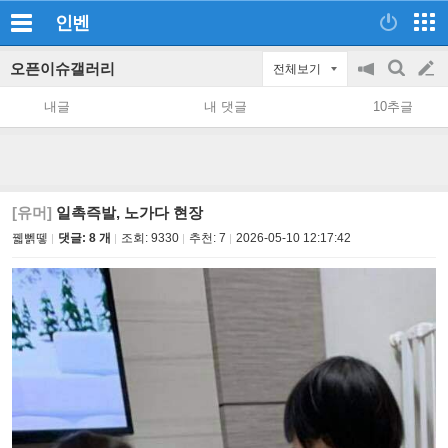
인벤
오픈이슈갤러리
전체보기
공
검
글
지
색
내글
내 댓글
10추글
on/off
쓰
기
[유머]
일촉즉발, 노가다 현장
꿻뻵뗗
댓글: 8 개
조회:
9330
추천:
7
2026-05-10 12:17:42