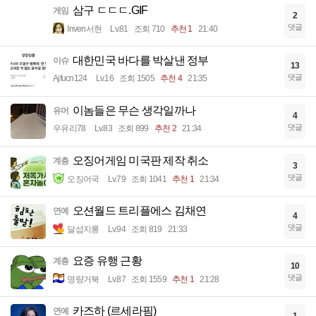
삼구 ㄷㄷㄷ.GIF
게임
2
댓글
Inven서현
Lv.81
조회 710
추천 1
21:40
대한민국 바다를 박살낸 정부
이슈
13
댓글
Ajfucn124
Lv.16
조회 1505
추천 4
21:35
이놈들은 무슨 생각일까나
유머
4
댓글
우유리78
Lv.83
조회 899
추천 2
21:34
오징어게임 미국판 제작 취소
계층
3
댓글
오징어국
Lv.79
조회 1041
추천 1
21:34
오션월드 트리플에스 김채연
연예
4
댓글
달섭지롱
Lv.94
조회 819
21:33
요증 유행 근황
계층
10
댓글
명량거북
Lv.87
조회 1559
추천 1
21:28
카즈하 (르세라핌)
연예
1