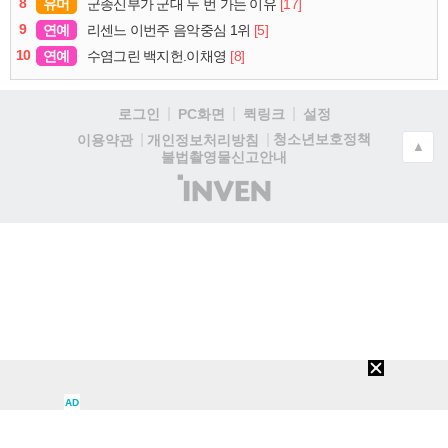
8
유머
[17]
군종신부가 군대 두 번 가는 이유
9
연예
[5]
리센느 이번주 음악중심 1위
10
연예
[8]
수염그린 백지헌.이채영
로그인
PC화면
퀵링크
설정
청소년보호정책
이용약관
개인정보처리방침
▲
불법촬영물신고안내
(주)
인
벤
AD