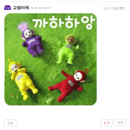
교범바제
26-05-10 14:07
신고
|
공감 확인
답글
0
0