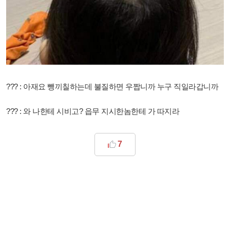
??? : 아재요 뺑끼칠하는데 불질하면 우짭니까 누구 직일라갑니까
??? : 와 나한테 시비고? 읍무 지시한놈한테 가 따지라
7