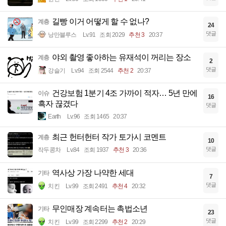
길빵 이거 어떻게 할 수 없나?
계층
24
댓글
낭만블루스
Lv.91
조회 2029
추천 3
20:37
야외 촬영 좋아하는 유재석이 꺼리는 장소
계층
2
댓글
강슬기
Lv.94
조회 2544
추천 2
20:37
건강보험 1분기 4조 가까이 적자… 5년 만에
이슈
16
흑자 끊겼다
댓글
Earth
Lv.96
조회 1465
20:37
최근 헌터헌터 작가 토가시 코멘트
계층
10
댓글
작두콩차
Lv.84
조회 1937
추천 3
20:36
역사상 가장 나약한 세대
기타
7
댓글
치킨
Lv.99
조회 2491
추천 4
20:32
무인매장 계속터는 촉법소년
기타
23
댓글
치킨
Lv.99
조회 2299
추천 2
20:29