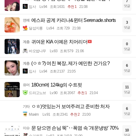
7
댓글
입사
Lv.94
조회 1631
추천 1
21:08
에스파 공계 카리나&윈터 Serenade.shorts
연예
3
댓글
달섭지롱
Lv.94
조회 729
21:08
귀여운 KIA 이예은 치어리더
계층
0
댓글
바오밥나무
Lv.83
조회 579
21:06
(ㅇㅎ?) 여친 복장, 제가 예민한 건가요?
계층
6
댓글
입사
Lv.94
조회 2137
21:05
180cm에 124kg의 수트핏
유머
11
댓글
드라고노브
Lv.90
조회 2067
추천 1
21:04
ㅇㅎ)멋있는거 보여주려고 준비한 처자
기타
6
댓글
Maxim
Lv.91
조회 2341
추천 2
21:00
문 닫으면 손님 뚝"‥폭염 속 '개문냉방' 70%
이슈
10
댓글
슬기로움
Lv.92
조회 1419
21:00