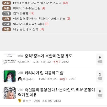
(ㅎㅂ) 호불호 갈리는 헬스장 옷 스타일
[12]
계층
하이닉스 주주들 근황
[4]
계층
김가네 근황
[19]
기타
야외 촬영 좋아하는 유재석이 꺼리는 장소
[2]
계층
역사상 가장 나약한 세대
[7]
기타
태풍 돌핀 중국 상륙
[11]
계층
충격! 정부가 북한과 전쟁 유도
이슈
0
댓글
Ajfucn124
Lv.16
조회 172
추천 2
21:52
카리나가 입 다물라고 함
계층
2
댓글
부엔까미노
Lv.87
조회 371
추천 1
21:50
흑인들의 동양인 대하는 마인드, BLM 운동이
기타
8
역겨운 이유
댓글
풀소유
Lv.86
조회 800
21:43