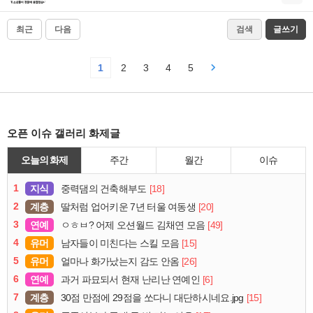
최근
다음
검색
글쓰기
1
2
3
4
5
오픈 이슈 갤러리 화제글
오늘의 화제
주간
월간
이슈
1
지식
[18]
중력댐의 건축해부도
2
계층
[20]
딸처럼 업어키운 7년 터울 여동생
3
연예
[49]
ㅇㅎㅂ? 어제 오션월드 김채연 모음
4
유머
[15]
남자들이 미친다는 스킬 모음
5
유머
[26]
얼마나 화가났는지 감도 안옴
6
연예
[6]
과거 파묘되서 현재 난리난 연예인
7
계층
[15]
30점 만점에 29점을 쏘다니 대단하시네요.jpg