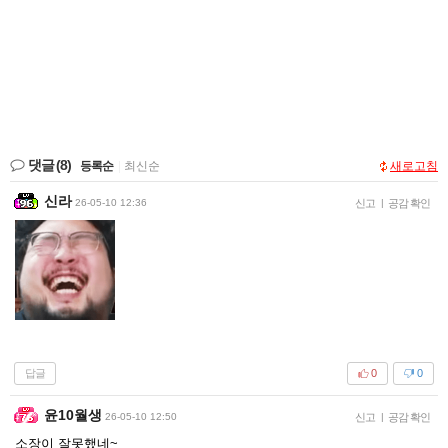
댓글
(8)
등록순
|
최신순
새로고침
신라
26-05-10 12:36
신고
|
공감 확인
답글
0
0
윤10월생
26-05-10 12:50
신고
|
공감 확인
소장이 잘못했네~