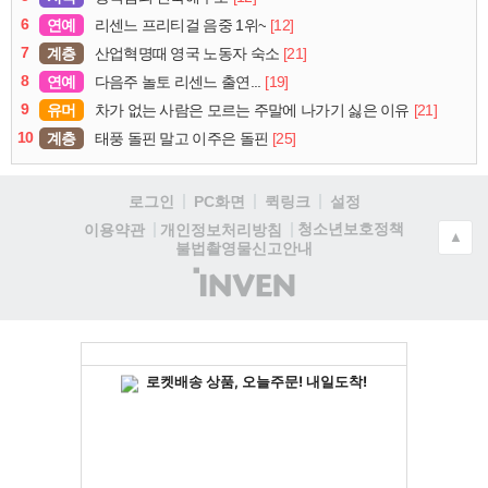
6
연예
[12]
리센느 프리티걸 음중 1위~
7
계층
[21]
산업혁명때 영국 노동자 숙소
8
연예
[19]
다음주 놀토 리센느 출연...
9
유머
[21]
차가 없는 사람은 모르는 주말에 나가기 싫은 이유
10
계층
[25]
태풍 돌핀 말고 이주은 돌핀
로그인
PC화면
퀵링크
설정
청소년보호정책
이용약관
개인정보처리방침
▲
불법촬영물신고안내
(주)
인
벤