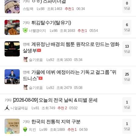
ㅇㅎ) 스파이더걸
기타
0
댓글
스팀팩
Lv.88
조회 1463
추천 1
06:34
튀김탈수기(탈유기)
기타
6
댓글
너빨갱이지
Lv.86
조회 1683
추천 1
05:54
계유정난 배경의 웹툰 원작으로 만드는 영화
연예
13
살생부
댓글
슬기로움
Lv.92
조회 1630
05:34
가을에 데뷔 예정이라는 기독교 걸그룹 "위
연예
25
드니스"
댓글
슬기로움
Lv.92
조회 2479
05:08
[2026-08-09] 오늘의 전국 날씨 & 띠별 운세
기타
1
댓글
니얼굴제길
Lv.81
조회 749
추천 2
05:02
한국의 전통적 지역 구분
기타
1
댓글
치킨
Lv.99
조회 1889
추천 1
04:59