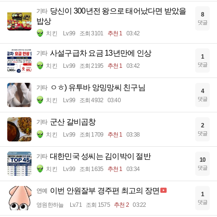
당신이 300년전 왕으로 태어났다면 받았을
기타
8
밥상
댓글
치킨
Lv.99
조회 3101
추천 1
03:42
사설구급차 요금 13년만에 인상
기타
1
댓글
치킨
Lv.99
조회 2195
추천 1
03:42
ㅇㅎ) 유투바 앙밍망씨 친구님
기타
4
댓글
치킨
Lv.99
조회 4932
03:40
군산 갈비곱창
기타
2
댓글
치킨
Lv.99
조회 1709
추천 1
03:38
대한민국 성씨는 김이박이 절반
기타
10
댓글
치킨
Lv.99
조회 1635
추천 1
03:34
이번 안원잘부 경주편 최고의 장면
연예
1
댓글
영원한하늘
Lv.71
조회 1575
추천 2
03:22