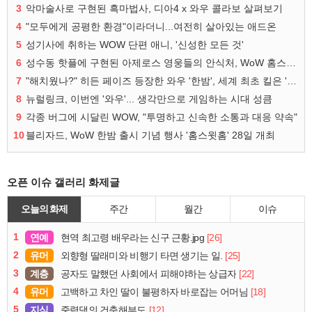
3
악마술사로 구현된 흑마법사, 디아4 x 와우 콜라보 살펴보기
4
"모두에게 공평한 환경"이라더니...여전히 살아있는 애드온
5
성기사에 취하는 WOW 단편 애니, '신성한 모든 것'
6
성수동 핫플에 구현된 아제로스 영웅들의 안식처, WoW 홈스윗홈
7
"해치웠나?" 히든 페이즈 등장한 와우 '한밤', 세계 최초 킬은 '팀 리퀴드'
8
뉴럴링크, 이번엔 '와우'... 생각만으로 게임하는 시대 성큼
9
각종 버그에 시달린 WOW, "투명하고 신속한 소통과 대응 약속"
10
블리자드, WoW 한밤 출시 기념 행사 '홈스윗홈' 28일 개최
오픈 이슈 갤러리 화제글
오늘의 화제
주간
월간
이슈
1
연예
[26]
현역 최고령 배우라는 신구 근황.jpg
2
유머
[25]
외향형 딸래미와 비행기 타면 생기는 일.
3
계층
[22]
공자도 말했던 사회에서 피해야하는 상급자
4
유머
[18]
고백하고 차인 딸이 불평하자 바로잡는 어머님
5
지식
[12]
중력댐의 건축해부도