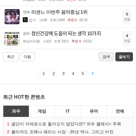
리센느 이번주 음악중심 1위
연예
5
댓글
입사
Lv.94
조회 2469
추천 4
00:33
정신건강에 도움이 되는 생각 10가지
유머
4
댓글
분당리자몽
Lv.62
조회 3101
추천 4
00:33
최근
다음
검색
글쓰기
1
2
3
4
5
최근 HOT한 콘텐츠
와우
게임
IT
유머
연예
1
굴단이 아제로스로 돌아오지 않았다면? 와우 클래식+ 주목
2
블리자드 조해나 패리스 사장 - 35년 역사, 그리고 비전