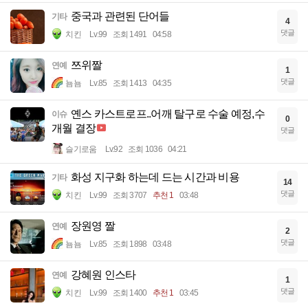
중국과 관련된 단어들
기타
4
댓글
치킨
Lv.99
조회 1491
04:58
쯔위짤
연예
1
댓글
뇸뇸
Lv.85
조회 1413
04:35
옌스 카스트로프..어깨 탈구로 수술 예정,수
이슈
0
개월 결장
댓글
슬기로움
Lv.92
조회 1036
04:21
화성 지구화 하는데 드는 시간과 비용
기타
14
댓글
치킨
Lv.99
조회 3707
추천 1
03:48
장원영 짤
연예
2
댓글
뇸뇸
Lv.85
조회 1898
03:48
강혜원 인스타
연예
1
댓글
치킨
Lv.99
조회 1400
추천 1
03:45