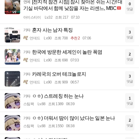
[전지적 참견 시점] 잠시 찾아온 쉬는 시간! 대
연예
0
기실 바닥에서 함께 낮잠을 자는 리센느, MBC
댓글
아이스티이
Lv.32
조회 217
07:10
혼자 사는 남자 특징
기타
3
댓글
언데드
Lv.90
조회 708
추천 2
07:06
한국에 방문한 세계인이 놀란 폭염
기타
2
댓글
언데드
Lv.90
조회 698
07:03
카레국의 오버 테크놀로지
기타
3
댓글
언데드
Lv.90
조회 909
06:57
ㅇㅎ) 스트레칭 하는 눈나
기타
1
댓글
스팀팩
Lv.88
조회 1389
06:39
ㅇㅎ) 더워서 땀이 많이 났다는 일본 눈나
기타
2
댓글
스팀팩
Lv.88
조회 1550
06:38