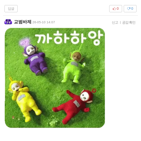
답글
0
0
교범바제
26-05-10 14:07
신고
|
공감 확인