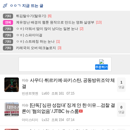
ㅇㅇㄱ 지금 뜨는 글
튀김탈수기(탈유기)
[6]
기타
계유정난 배경의 웹툰 원작으로 만드는 영화 살생부
[13]
연예
ㅇㅎ) 더워서 땀이 많이 났다는 일본 눈나
[2]
기타
ㅇㅎ) 스파이더걸
기타
ㅇㅎ) 스트레칭 하는 눈나
[1]
기타
카레국의 오버 테크놀로지
[3]
기타
사우디·튀르키예·파키스탄, 공동방위조약 체
이슈
1
결
댓글
빈센트멧젠
Lv.60
조회 161
07:15
[단독] '심판 성접대' 징계 안 한 이유…검찰 결
이슈
0
론이 '혐의없음' / JTBC 뉴스룸
댓글
아이스티이
Lv.32
조회 154
07:14