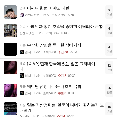
어쩌다 한번 미야오 나린
연예
0
댓글
어쩌다한번
Lv.77
조회 2265
00:58
스페인과 솅겐 조약을 중단한 이탈리아 근황
이슈
4
댓글
빈센트멧젠
Lv.60
조회 3847
00:46
수상한 장면을 목격한 택배기사
이슈
4
댓글
입사
Lv.94
조회 4030
추천 20
00:43
(ㅇㅎ?) 현재 한국에 있는 일본 그라비아 누
계층
12
나
댓글
입사
Lv.94
조회 6203
추천 2
00:39
웨이팅 엄청나다는 애호박 국밥
계층
36
댓글
입사
Lv.94
조회 5402
추천 3
00:36
일본 기상청피셜 :한국아 니네가 원하는거 보
사진
15
내줄게
댓글
Dogdrip
Lv.22
조회 5308
추천 4
00:34