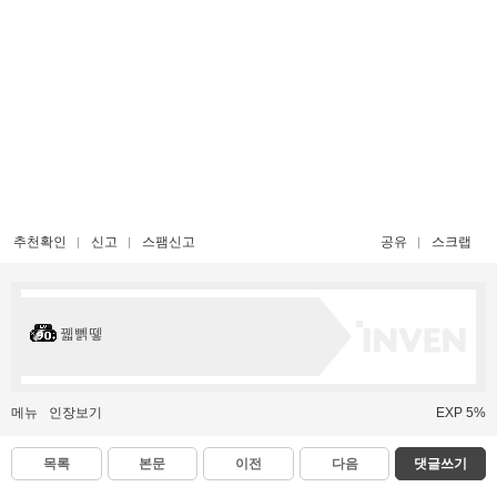
추천확인
신고
스팸신고
공유
스크랩
꿻뻵뗗
메뉴
인장보기
EXP 5%
목록
본문
이전
다음
댓글쓰기