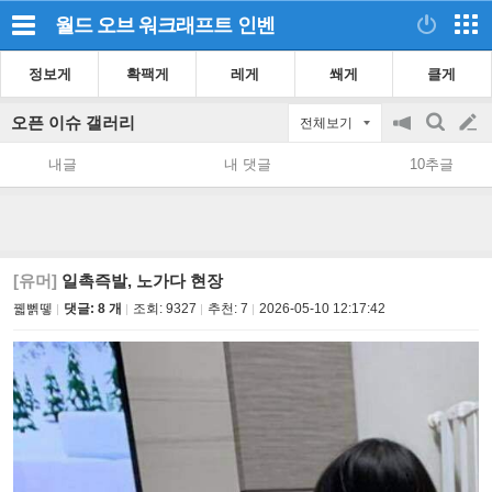
월드 오브 워크래프트
인벤
정보게
확팩게
레게
쐐게
클게
오픈 이슈 갤러리
전체보기
공
검
글
지
색
내글
내 댓글
10추글
on/off
쓰
기
[유머]
일촉즉발, 노가다 현장
꿻뻵뗗
댓글: 8 개
조회:
9327
추천:
7
2026-05-10 12:17:42