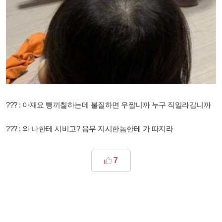
??? : 아재요 뺑끼칠하는데 불질하면 우짭니까 누구 직일라갑니까
??? : 와 나한테 시비고? 읍무 지시한놈한테 가 따지라
7