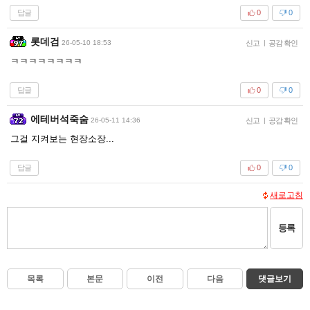
답글
0
0
롯데검
26-05-10 18:53
신고
|
공감 확인
ㅋㅋㅋㅋㅋㅋㅋㅋ
답글
0
0
에테버석죽숨
26-05-11 14:36
신고
|
공감 확인
그걸 지켜보는 현장소장...
답글
0
0
새로고침
등록
목록
본문
이전
다음
댓글보기