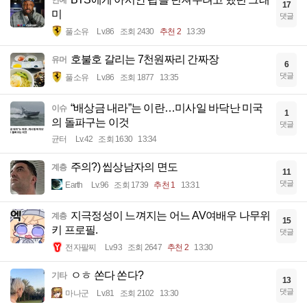
연예
17
미
댓글
풀소유
Lv.86
조회 2430
추천 2
13:39
호불호 갈리는 7천원짜리 간짜장
유머
6
댓글
풀소유
Lv.86
조회 1877
13:35
“배상금 내라”는 이란…미사일 바닥난 미국
이슈
1
의 돌파구는 이것
댓글
균터
Lv.42
조회 1630
13:34
주의?) 씹상남자의 면도
계층
11
댓글
Earth
Lv.96
조회 1739
추천 1
13:31
지극정성이 느껴지는 어느 AV여배우 나무위
계층
15
키 프로필.
댓글
전자팔찌
Lv.93
조회 2647
추천 2
13:30
ㅇㅎ 쏜다 쏜다?
기타
13
댓글
마나군
Lv.81
조회 2102
13:30