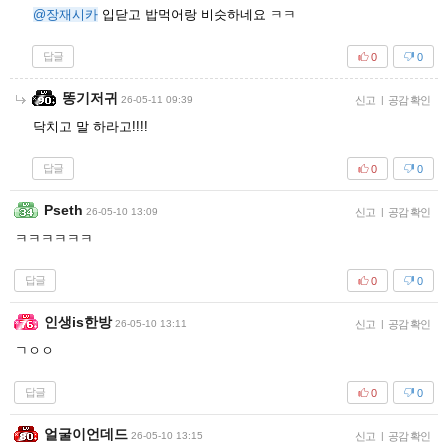
@장재시카
입닫고 밥먹어랑 비슷하네요 ㅋㅋ
답글
0
0
똥기저귀
26-05-11 09:39
신고
|
공감 확인
닥치고 말 하라고!!!!
답글
0
0
Pseth
26-05-10 13:09
신고
|
공감 확인
ㅋㅋㅋㅋㅋㅋ
답글
0
0
인생is한방
26-05-10 13:11
신고
|
공감 확인
ㄱㅇㅇ
답글
0
0
얼굴이언데드
26-05-10 13:15
신고
|
공감 확인