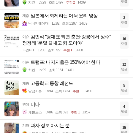
댓글
치킨
Lv.99
조회 1497
추천 2
14:09
일본에서 화제라는 어묵 요리 영상
계층
3
댓글
닉네임해야대
Lv.82
조회 1297
14:09
김민석 “당대표 되면 춘천·강릉에서 상주”…
이슈
16
정청래 “분열 끝내고 힘 모아야”
댓글
파인더1
Lv.80
조회 727
추천 1
14:08
트럼프: 내지지율은 150%여야 한다
이슈
12
댓글
치킨
Lv.99
조회 1161
14:01
고등학교 동창 레전드
계층
5
댓글
달섭지롱
Lv.94
조회 1734
추천 1
14:00
미나
연예
4
댓글
케를로스
Lv.86
조회 693
추천 1
13:57
과자 정보 아시는 분
기타
15
댓글