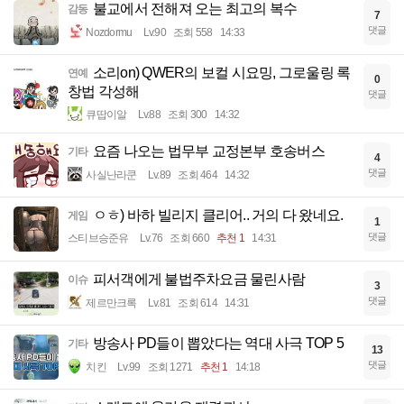
불교에서 전해져 오는 최고의 복수
감동
7
댓글
Nozdormu
Lv.90
조회 558
14:33
소리on) QWER의 보컬 시요밍, 그로울링 록
연예
0
창법 각성해
댓글
큐땁이알
Lv.88
조회 300
14:32
요즘 나오는 법무부 교정본부 호송버스
기타
4
댓글
사실난라쿤
Lv.89
조회 464
14:32
ㅇㅎ) 바하 빌리지 클리어.. 거의 다 왔네요.
게임
1
댓글
스티브승준유
Lv.76
조회 660
추천 1
14:31
피서객에게 불법주차요금 물린사람
이슈
3
댓글
제르만크록
Lv.81
조회 614
14:31
방송사 PD들이 뽑았다는 역대 사극 TOP 5
기타
13
댓글
치킨
Lv.99
조회 1271
추천 1
14:18