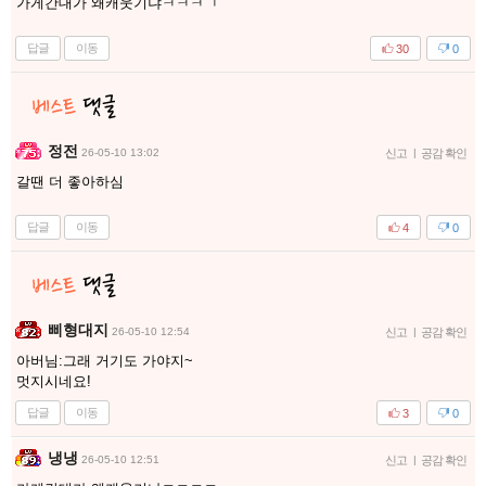
가게간대가 왜캐웃기냐ㅋㅋㅋㄱ
답글
이동
30
0
정전
26-05-10 13:02
신고
|
공감 확인
갈땐 더 좋아하심
답글
이동
4
0
삐형대지
26-05-10 12:54
신고
|
공감 확인
아버님:그래 거기도 가야지~
멋지시네요!
답글
이동
3
0
냉냉
26-05-10 12:51
신고
|
공감 확인