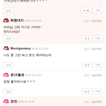
가게간대가 왜캐웃기냐ㅋㅋㅋㄱ
답글
30
0
삐형대지
26-05-10 12:54
신고
|
공감 확인
아버님:그래 거기도 가야지~
멋지시네요!
답글
3
0
Montgomery
26-05-10 12:57
신고
|
공감 확인
나도 똥 그만 싸고 효도 해야하는데
답글
0
0
윤10월생
26-05-10 13:01
신고
|
공감 확인
엄청 좋아하시넼ㅋㅋㅋ
답글
0
0
정전
26-05-10 13:02
신고
|
공감 확인