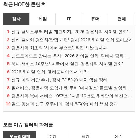
최근 HOT한 콘텐츠
검사
게임
IT
유머
연예
1
신규 클래스부터 레벨 개편까지, '2026 검은사막 하이델 연회' 총정리
2
신캐 출시와 경험치/만렙 개편! 검사 2026 하이델 연회 모아보기
3
검은사막 최초의 '하이퍼 부스트', 직접 해봤습니다
4
넨도로이드로 만나는 우사! '2026 하이델 연회' 막바지 깜짝 공개
5
북미 서비스 10주년! 미국에서 열린 '검은사막 하이델 연회'
6
2026 하이델 연회, 캘리포니아에서 개최
7
신규 피의 제단 추가, 검사 7/15(수) 패치 핵심 정리
8
펄어비스, 검은사막 모험가 팬 무비 '마디걸스' 글로벌 상영회 개최
9
검은사막 북미 서비스 10주년, "다음 10년도 우리만의 액션으로"
10
길드 명성과 신규 우두머리! 검사 8/5(수) 패치 핵심 정리
오픈 이슈 갤러리 화제글
오늘의 화제
주간
월간
이슈