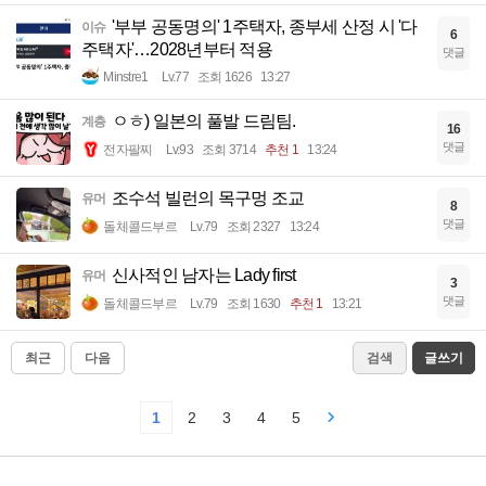
'부부 공동명의' 1주택자, 종부세 산정 시 '다
이슈
6
주택자'…2028년부터 적용
댓글
Minstre1
Lv.77
조회 1626
13:27
ㅇㅎ) 일본의 풀발 드림팀.
계층
16
댓글
전자팔찌
Lv.93
조회 3714
추천 1
13:24
조수석 빌런의 목구멍 조교
유머
8
댓글
돌체콜드부르
Lv.79
조회 2327
13:24
신사적인 남자는 Lady first
유머
3
댓글
돌체콜드부르
Lv.79
조회 1630
추천 1
13:21
최근
다음
검색
글쓰기
1
2
3
4
5