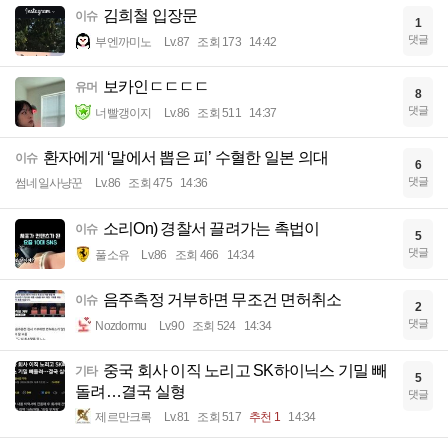
김희철 입장문
이슈
1
댓글
부엔까미노
Lv.87
조회 173
14:42
보카인ㄷㄷㄷㄷ
유머
8
댓글
너빨갱이지
Lv.86
조회 511
14:37
환자에게 ‘말에서 뽑은 피’ 수혈한 일본 의대
이슈
6
댓글
썸네일사냥꾼
Lv.86
조회 475
14:36
소리On) 경찰서 끌려가는 촉법이
이슈
5
댓글
풀소유
Lv.86
조회 466
14:34
음주측정 거부하면 무조건 면허취소
이슈
2
댓글
Nozdormu
Lv.90
조회 524
14:34
중국 회사 이직 노리고 SK하이닉스 기밀 빼
기타
5
돌려…결국 실형
댓글
제르만크록
Lv.81
조회 517
추천 1
14:34