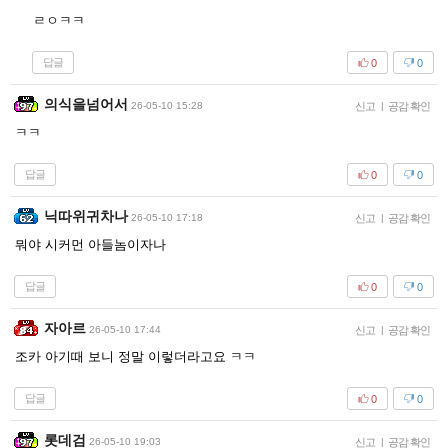
ㄹㅇㅋㅋ
답글
0
0
의식을넘어서
26-05-10 15:28
신고
|
공감 확인
ㅋㅋ
답글
0
0
닉따위귀차나
26-05-10 17:18
신고
|
공감 확인
뭐야 시커먼 아들놈이자나
답글
0
0
자아르
26-05-10 17:44
신고
|
공감 확인
조카 아기때 보니 정말 이렇더라고요 ㅋㅋ
답글
0
0
롯데검
26-05-10 19:03
신고
|
공감 확인