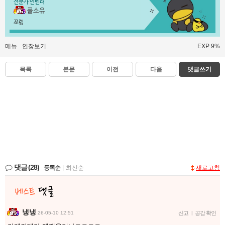
전문가 인벤러
풀소유
쪼렙
메뉴
인장보기
EXP 9%
목록
본문
이전
다음
댓글쓰기
댓글
(28)
등록순
|
최신순
새로고침
냉냉
26-05-10 12:51
신고
|
공감 확인