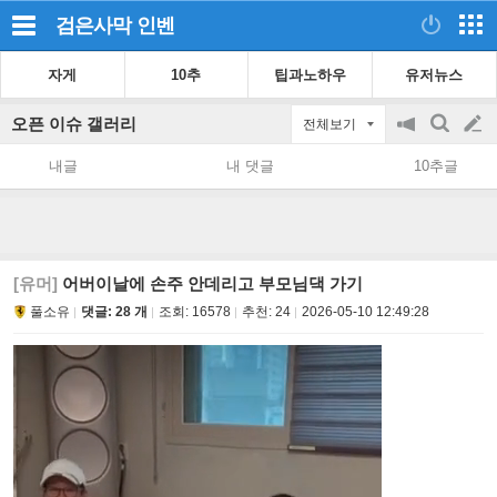
검은사막
인벤
자게
10추
팁과노하우
유저뉴스
오픈 이슈 갤러리
전체보기
공
검
글
지
색
내글
내 댓글
10추글
on/off
쓰
기
[유머]
어버이날에 손주 안데리고 부모님댁 가기
풀소유
댓글: 28 개
조회:
16578
추천:
24
2026-05-10 12:49:28