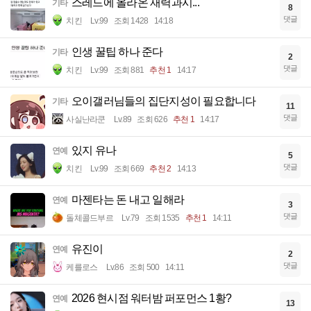
스레드에 올라온 재력과시...
기타
8
댓글
치킨
Lv.99
조회 1428
14:18
인생 꿀팁 하나 준다
기타
2
댓글
치킨
Lv.99
조회 881
추천 1
14:17
오이갤러님들의 집단지성이 필요합니다
기타
11
댓글
사실난라쿤
Lv.89
조회 626
추천 1
14:17
있지 유나
연예
5
댓글
치킨
Lv.99
조회 669
추천 2
14:13
마젠타는 돈 내고 일해라
연예
3
댓글
돌체콜드부르
Lv.79
조회 1535
추천 1
14:11
유진이
연예
2
댓글
케를로스
Lv.86
조회 500
14:11
2026 현시점 워터밤 퍼포먼스 1황?
연예
13