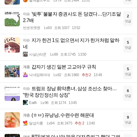
돌체콜드부르
Lv.79
조회 1484
13:52
'빚투' 불붙자 증권사도 돈 당겼다…단기조달
이슈
2
2.7배
댓글
빈센트멧젠
Lv.60
조회 1037
13:52
지가 한건 1도 없으면서 지가 한거처럼 말하
이슈
5
네
댓글
사실난라쿤
Lv.89
조회 1745
13:50
갑자기 생긴 일본 고교야구 규칙
계층
5
댓글
닉네임해야대
Lv.82
조회 1860
추천 2
13:49
트럼프 장남 前약혼녀, 삼성 조선소 찾아…
이슈
6
“한국 장인정신의 상징”
댓글
Earth
Lv.96
조회 1274
13:45
(ㅎㅂ) 뀨냥냥, 수련수련 해운대
계층
9
댓글
달섭지롱
Lv.94
조회 2475
추천 2
13:40
BTS에게 아시안 팝을 던져주려고 했던 그래