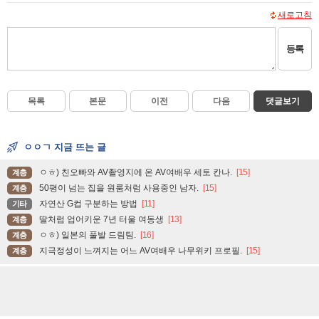
새로고침
등록
목록
본문
이전
다음
댓글보기
ㅇㅇㄱ 지금 뜨는 글
ㅇㅎ) 친오빠와 AV촬영지에 온 AV여배우 세토 칸나.
[15]
계층
50평이 넘는 집을 원룸처럼 사용중인 남자.
[15]
계층
자연산 G컵 구분하는 방법
[11]
기타
딸처럼 업어키운 7년 터울 여동생
[13]
계층
ㅇㅎ) 일본의 풀발 드림팀.
[16]
계층
지극정성이 느껴지는 어느 AV여배우 나무위키 프로필.
[15]
계층