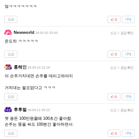
엌ㅋㅋㅋㅋㅋㅋㅋ
답글
0
0
Newworld
26-05-10 20:43
신고
|
공감 확인
온도차 ㅋㅋㅋㅋㅋ
답글
0
0
홍해인
26-05-10 22:18
신고
|
공감 확인
아 손주거치대면 손주를 데리고와야지
거치대는 필요없다고 ㅋㅋㅋ
답글
0
0
후후럴
26-05-11 05:23
신고
|
공감 확인
쳇 용돈 100만원줄때 100초간 좋아함.
손주는 똥을 싸도 100분간 좋아하면서.
답글
0
0