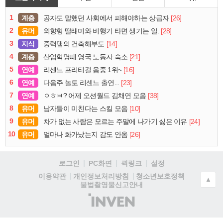
1
계층
[26]
공자도 말했던 사회에서 피해야하는 상급자
2
유머
[28]
외향형 딸래미와 비행기 타면 생기는 일.
3
지식
[14]
중력댐의 건축해부도
4
계층
[21]
산업혁명때 영국 노동자 숙소
5
연예
[16]
리센느 프리티걸 음중 1위~
6
연예
[23]
다음주 놀토 리센느 출연...
7
연예
[38]
ㅇㅎㅂ? 어제 오션월드 김채연 모음
8
유머
[10]
남자들이 미친다는 스킬 모음
9
유머
[24]
차가 없는 사람은 모르는 주말에 나가기 싫은 이유
10
유머
[26]
얼마나 화가났는지 감도 안옴
로그인
PC화면
퀵링크
설정
청소년보호정책
이용약관
개인정보처리방침
▲
불법촬영물신고안내
(주)
인
벤