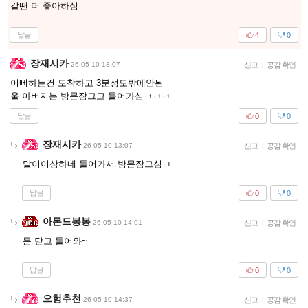
갈땐 더 좋아하심
답글
4
0
장재시카
26-05-10 13:07
신고
|
공감 확인
이뻐하는건 도착하고 3분정도밖에안됨
울 아버지는 방문잠그고 들어가심ㅋㅋㅋ
답글
0
0
장재시카
26-05-10 13:07
신고
|
공감 확인
말이이상하네 들어가서 방문잠그심ㅋ
답글
0
0
아몬드봉봉
26-05-10 14:01
신고
|
공감 확인
문 닫고 들어와~
답글
0
0
으헝추천
26-05-10 14:37
신고
|
공감 확인