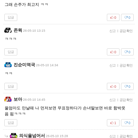
그래 손주가 최고지 ㅋㅋ
답글
0
0
존윅
26-05-10 13:15
신고
|
공감 확인
ㅋㅋㅋ
답글
0
0
진순미역국
26-05-10 14:34
신고
|
공감 확인
ㅋㅋ
답글
0
0
보아
26-05-10 14:45
신고
|
공감 확인
울엄마도 만날때 나 먼저보면 무표정하다가 손녀딸보면 바로 함박웃
음 핌ㅋㅋㅋ
답글
1
0
의식을넘어서
26-05-10 15:28
신고
|
공감 확인