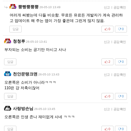
뿡빵뿡뿡뿡
26-05-10 13:49
신고
|
공감 확인
여러개 써봤는데 다들 비슷함. 무료든 유료든 개발자가 계속 관리하
고 업데이트 해 주는 앱이 가장 좋은데 그런게 많지 않음.
답글
0
0
청청루
26-05-10 13:41
신고
|
공감 확인
부자되는 소비는 공기만 마시고 사나
답글
2
0
천안문탱크맨
26-05-10 13:43
신고
|
공감 확인
오른쪽은 소비가 아니라ㅋㅋㅋ
110은 걍 저축이잖어
답글
0
0
사랑방손님
26-05-10 13:45
신고
|
공감 확인
오른쪽은 인생 존나 재미없게 사네 ㅋㅋㅋ
답글
0
0