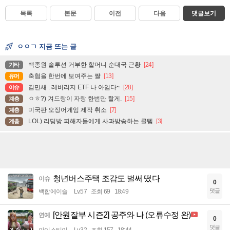
목록
본문
이전
다음
댓글보기
ㅇㅇㄱ 지금 뜨는 글
백종원 솔루션 거부한 할머니 순대국 근황
[24]
기타
축협을 한번에 보여주는 짤
[13]
유머
김민새 : 레버리지 ETF 나 아임다~
[28]
이슈
ㅇㅎ?) 겨드랑이 자랑 한번만 할게.
[15]
계층
미국판 오징어게임 제작 취소
[7]
계층
LOL) 리딩방 피해자들에게 사과방송하는 클템
[3]
계층
청년버스주택 조감도 벌써 떴다
이슈
0
댓글
백합에이슬
Lv.57
조회 69
18:49
[안원잘부 시즌2] 공주와 나 (오류수정 완)
연예
0
댓글