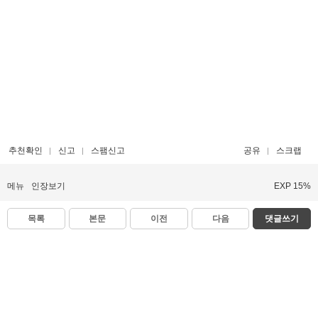
추천확인
신고
스팸신고
공유
스크랩
메뉴
인장보기
EXP 15%
목록
본문
이전
다음
댓글쓰기