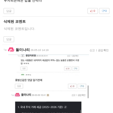
부자되는애는 밥을 안먹냐
답글
0
0
삭제된 코멘트
삭제된 코멘트입니다.
답글
돌미나리
26-05-10 14:16
신고
|
공감 확인