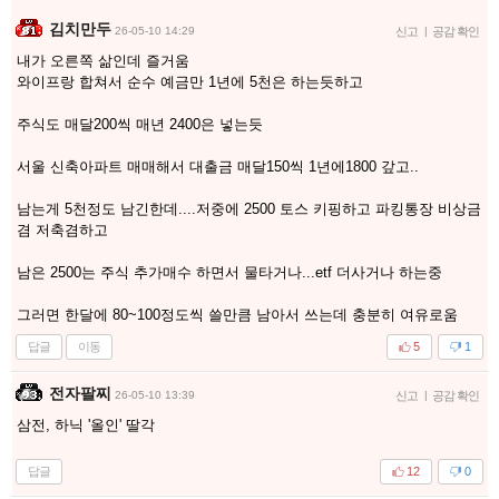
김치만두
26-05-10 14:29
신고
|
공감 확인
내가 오른쪽 삶인데 즐거움
와이프랑 합쳐서 순수 예금만 1년에 5천은 하는듯하고
주식도 매달200씩 매년 2400은 넣는듯
서울 신축아파트 매매해서 대출금 매달150씩 1년에1800 갚고..
남는게 5천정도 남긴한데....저중에 2500 토스 키핑하고 파킹통장 비상금
겸 저축겸하고
남은 2500는 주식 추가매수 하면서 물타거나...etf 더사거나 하는중
그러면 한달에 80~100정도씩 쓸만큼 남아서 쓰는데 충분히 여유로움
답글
이동
5
1
전자팔찌
26-05-10 13:39
신고
|
공감 확인
삼전, 하닉 '올인' 딸각
답글
12
0