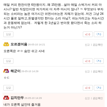
매일 커피 한잔이면 6만원이지..왜 15만원...설마 매일 스벅가서 커피 마
시나? 일반 직장인이면 저가커피 더 자주 마시지 않나? ㅋ 무엇보다 부자
되는 소비라는 놈은 여가시간 쉬면서쓰는돈 자체가 없는데..저건 그냥 24
시간 풀로 일하고,돈벌생각만 한다는 소리 아님?; 쉬는거라고는 자는시간
과 운동밖에 없는데.. 저렇게 한 1년살고 번아웃 왔다면서 죽는 소리 하
는거 아닌가?
답글
0
0
모르겠어욤
26-05-10 14:21
신고
|
공감 확인
오른쪽은 ㄹㅇ 숨만 쉬고 사네
답글
0
0
해군이
26-05-10 14:29
신고
|
공감 확인
ㅇㄷ
답글
0
0
김치만두
26-05-10 14:29
신고
|
공감 확인
내가 오른쪽 삶인데 즐거움