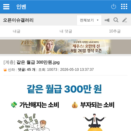
인벤
오픈이슈갤러리
전체보기
공
검
글
지
색
내글
내 댓글
10추글
on/off
쓰
기
[계층]
같은 월급 300만원.jpg
신라
댓글: 45 개
조회:
10073
2026-05-10 13:37:37