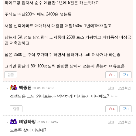
와이프랑 합쳐서 순수 예금만 1년에 5천은 하는듯하고
주식도 매달200씩 매년 2400은 넣는듯
서울 신축아파트 매매해서 대출금 매달150씩 1년에1800 갚고..
남는게 5천정도 남긴한데....저중에 2500 토스 키핑하고 파킹통장 비상금
겸 저축겸하고
남은 2500는 주식 추가매수 하면서 물타거나...etf 더사거나 하는중
그러면 한달에 80~100정도씩 쓸만큼 남아서 쓰는데 충분히 여유로움
답글
5
1
백종원
26-05-10 14:33
신고
|
공감 확인
선생님은 그냥 와이프분과 넉넉하게 버시는거 아니예요? ㄷㄷ
답글
4
0
삐잉빠앙
26-05-10 14:57
신고
|
공감 확인
오른쪽 삶이 아닌데?