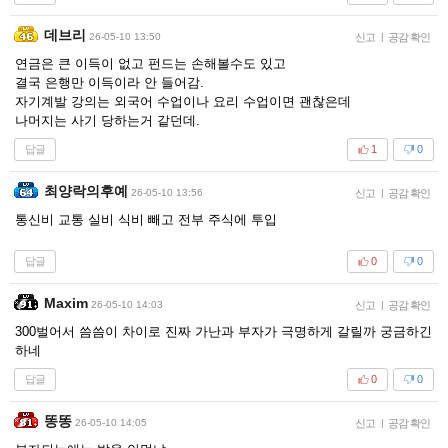
데브리
26-05-10 13:50
신고
|
공감 확인
연금은 큰 이득이 없고 펀드는 손해볼수도 있고
결국 은행만 이득이라 안 들어감.
자기계발 강의는 외국어 수업이나 요리 수업이면 괜찮은데
나머지는 사기 당하는거 같던데.
답글
1
0
최양락의후예
26-05-10 13:56
신고
|
공감 확인
통신비 교통 실비 식비 빼고 전부 주식에 투입
답글
0
0
Maxim
26-05-10 14:03
신고
|
공감 확인
300벌어서 씀씀이 차이로 진짜 가난과 부자가 극명하게 갈릴까 궁금하긴
하네
답글
0
0
똥똥
26-05-10 14:05
신고
|
공감 확인