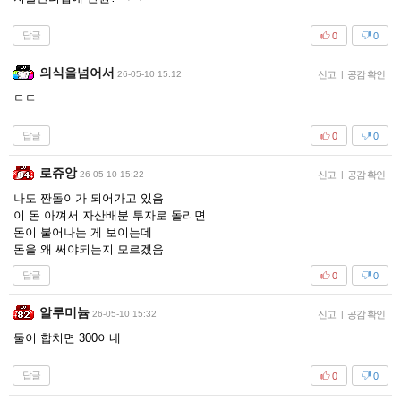
답글
0
0
의식을넘어서
26-05-10 15:12
신고
|
공감 확인
ㄷㄷ
답글
0
0
로쥬앙
26-05-10 15:22
신고
|
공감 확인
나도 짠돌이가 되어가고 있음
이 돈 아껴서 자산배분 투자로 돌리면
돈이 불어나는 게 보이는데
돈을 왜 써야되는지 모르겠음
답글
0
0
알루미늄
26-05-10 15:32
신고
|
공감 확인
둘이 합치면 300이네
답글
0
0