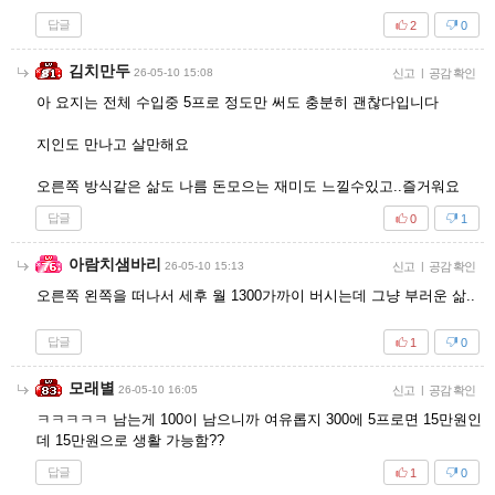
답글
2
0
김치만두
26-05-10 15:08
신고
|
공감 확인
아 요지는 전체 수입중 5프로 정도만 써도 충분히 괜찮다입니다
지인도 만나고 살만해요
오른쪽 방식같은 삶도 나름 돈모으는 재미도 느낄수있고..즐거워요
답글
0
1
아람치샘바리
26-05-10 15:13
신고
|
공감 확인
오른쪽 왼쪽을 떠나서 세후 월 1300가까이 버시는데 그냥 부러운 삶..
답글
1
0
모래별
26-05-10 16:05
신고
|
공감 확인
ㅋㅋㅋㅋㅋ 남는게 100이 남으니까 여유롭지 300에 5프로면 15만원인
데 15만원으로 생활 가능함??
답글
1
0