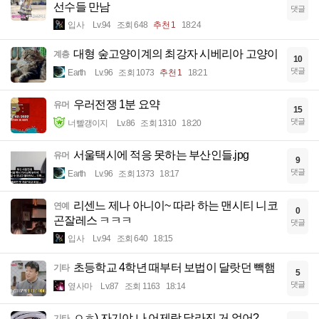
선수들 만남
댓글
입사
Lv.94
조회 648
추천 1
18:24
대형 숲고양이계의 최강자 시베리아 고양이
계층
10
댓글
Earth
Lv.96
조회 1073
추천 1
18:21
우러전쟁 1분 요약
유머
15
댓글
너빨갱이지
Lv.86
조회 1310
18:20
서울택시에 적응 못하는 부산인들.jpg
유머
9
댓글
Earth
Lv.96
조회 1373
18:17
리센느 제나 아니이~ 따라 하는 맨시티 니코
연예
0
곤잘레스 ㅋㅋㅋ
댓글
입사
Lv.94
조회 640
18:15
초등학교 4학년 때부터 보법이 달랏던 빽햄
기타
5
댓글
옆사마
Lv.87
조회 1163
18:14
ㅇㅎ) 자기야 나 어제랑 달라진 거 없어?
기타