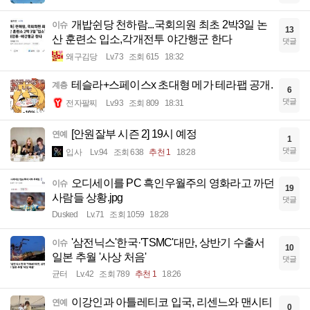
개밥쉰당 천하람...국회의원 최초 2박3일 논
이슈
13
산 훈련소 입소,각개전투 야간행군 한다
댓글
왜구김당
Lv.73
조회 615
18:32
테슬라+스페이스x 초대형 메가 테라팹 공개.
계층
6
댓글
전자팔찌
Lv.93
조회 809
18:31
[안원잘부 시즌 2] 19시 예정
연예
1
댓글
입사
Lv.94
조회 638
추천 1
18:28
오디세이를 PC 흑인우월주의 영화라고 까던
이슈
19
사람들 상황.jpg
댓글
Dusked
Lv.71
조회 1059
18:28
'삼전닉스'한국·'TSMC'대만, 상반기 수출서
이슈
10
일본 추월 '사상 처음'
댓글
균터
Lv.42
조회 789
추천 1
18:26
이강인과 아틀레티코 입국, 리센느와 맨시티
연예
0