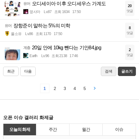
오디세이아 이후 오디세우스 가계도
유머
20
댓글
옆사마
Lv.87
조회 1634
17:50
장항준이 말하는 5%의 미학
유머
8
댓글
풀소유
Lv.86
조회 1170
17:50
20일 안에 10kg 뺀다는 기안84.jpg
계층
2
댓글
Earth
Lv.96
조회 2138
17:46
최근
다음
검색
글쓰기
1
2
3
4
5
오픈 이슈 갤러리 화제글
오늘의 화제
주간
월간
이슈