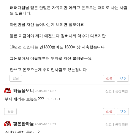
패러다임님 믿든 안믿든 자유지만 아끼고 돈모으는 재미로 사는 사람
도 있습니다.
아낀만큼 자산 늘어나는게 보이면 잘모여요
물론 지금이야 제가 예전보다 잘버니까 액수가 다르지만
10년전 신입때는 연1800벌어도 1600이상 저축했습니다
그돈모아서 어릴때부터 투자로 자산 불려왔구요
안쓰고 돈모으는게 취미인사람도 있는겁니다
답글
0
0
하늘을보니
26-05-10 14:37
신고
|
공감 확인
부자 새끼는 로봇임??? ㅋㅋㅋㅋ
답글
0
0
평온한하늘
26-05-10 14:53
신고
|
공감 확인
소비가 뭔지 몰라...?