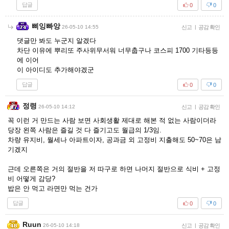
답글
0
0
삐잉빠앙
26-05-10 14:55
신고
|
공감 확인
댓글만 봐도 누군지 알겠다
차단 이유에 뿌리또 주사위무서워 너무춥구나 코스피 1700 기타등등
에 이어
이 아이디도 추가해야겠군
답글
0
0
정령
26-05-10 14:12
신고
|
공감 확인
꼭 이런 거 만드는 사람 보면 사회생활 제대로 해본 적 없는 사람이더라
당장 왼쪽 사람은 즐길 것 다 즐기고도 월급의 1/3임.
차량 유지비, 월세나 아파트이자, 공과금 외 고정비 지출해도 50~70은 남
기겠지
근데 오른쪽은 거의 절반을 저 따구로 하면 나머지 절반으로 식비 + 고정
비 어떻게 감당?
밥은 안 먹고 라면만 먹는 건가
답글
0
0
Ruun
26-05-10 14:18
신고
|
공감 확인