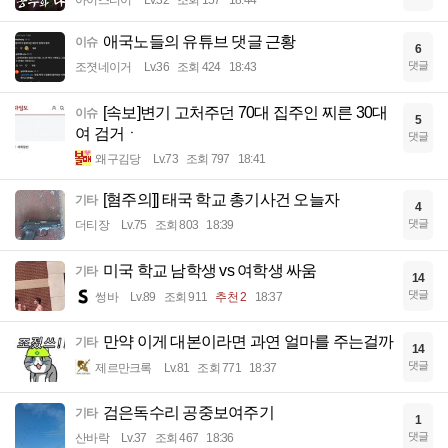
아이스티이
Lv.32
조회 157
18:44
애국노들의 유튜브 댓글 근황
이슈
6
댓글
조졋네이거
Lv.36
조회 424
18:43
[속보]변기 고처주던 70대 집주인 찌른 30대
이슈
5
여 검거ㆍ
댓글
왜구김당
Lv.73
조회 797
18:41
[혐주의]] 태국 학교 총기사건 오늘자
기타
4
댓글
더티장
Lv.75
조회 803
18:39
미국 학교 남학생 vs 여학생 싸움
기타
14
댓글
썽바
Lv.89
조회 911
추천 2
18:37
만약 이게 대본이라면 과연 얼마를 주는걸까
기타
14
댓글
제르만크록
Lv.81
조회 771
18:37
검은독수리 공중보여주기
기타
1
댓글
산바락
Lv.37
조회 467
18:36