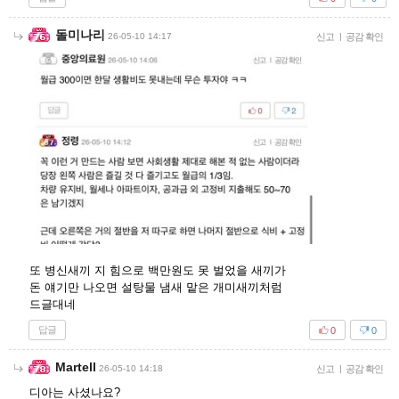
돌미나리
26-05-10 14:17
신고
|
공감 확인
또 병신새끼 지 힘으로 백만원도 못 벌었을 새끼가
돈 얘기만 나오면 설탕물 냄새 맡은 개미새끼처럼
드글대네
답글
0
0
Martell
26-05-10 14:18
신고
|
공감 확인
디아는 사셨나요?