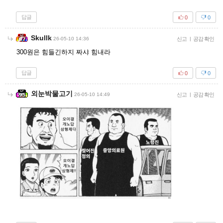
답글
0
0
Skullk
26-05-10 14:36
신고
|
공감 확인
300원은 힘들긴하지 짜샤 힘내라
답글
0
0
외눈박물고기
26-05-10 14:49
신고
|
공감 확인