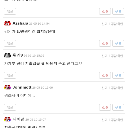
답글
0
0
Azshara
26-05-10 14:54
신고
|
공감 확인
강의가 10만원이긴 쉽지않은데
답글
0
0
워러9
26-05-10 15:05
신고
|
공감 확인
가계부 관리 지출앱을 월 만원씩 주고 쓴다고??
답글
0
0
Johnmott
26-05-10 15:06
신고
|
공감 확인
경조사비 어디에...
답글
0
0
디비전
26-05-10 15:07
신고
|
공감 확인
지출관리앱에 만원? ㅋㅋ