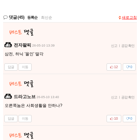
댓글
(45)
등록순
|
최신순
새로고침
전자팔찌
26-05-10 13:39
신고
|
공감 확인
삼전, 하닉 '올인' 딸각
답글
이동
12
0
드라고노브
26-05-10 13:40
신고
|
공감 확인
오른쪽놈은 사회생활을 안하나?
답글
이동
10
0