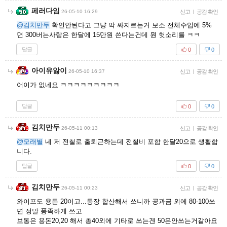
페러다임
26-05-10 16:29
신고
|
공감 확인
@김치만두
확인안된다고 그냥 막 싸지르는거 보소 전체수입에 5%
면 300버는사람은 한달에 15만원 쓴다는건데 뭔 헛소리를 ㅋㅋ
답글
0
0
아이유앓이
26-05-10 16:37
신고
|
공감 확인
어이가 없네요 ㅋㅋㅋㅋㅋㅋㅋㅋㅋ
답글
0
0
김치만두
26-05-11 00:13
신고
|
공감 확인
@모래별
네 저 전철로 출퇴근하는데 전철비 포함 한달20으로 생활합
니다.
답글
0
0
김치만두
26-05-11 00:23
신고
|
공감 확인
와이프도 용돈 20이고...통장 합산해서 쓰니까 공과금 외에 80-100쓰
면 정말 풍족하게 쓰고
보통은 용돈20,20 해서 총40외에 기타로 쓰는겐 50은안쓰는거같아요