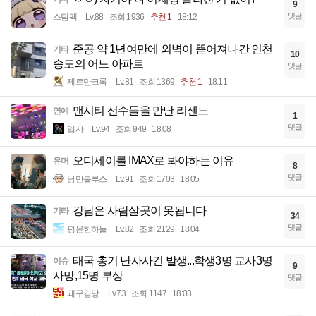
9
댓글
스팀팩
Lv.88
조회 1936
추천 1
18:12
준공 약 1년여만에 외벽이 뜯어져나간 인천
기타
10
송도의 어느 아파트
댓글
제르만크록
Lv.81
조회 1369
추천 1
18:11
맨시티 선수들을 만난 리센느
연예
1
댓글
입사
Lv.94
조회 949
18:08
오디세이를 IMAX로 봐야하는 이유
유머
8
댓글
낭만블루스
Lv.91
조회 1703
18:05
강남은 사람살곳이 못됩니다
기타
34
댓글
평온한하늘
Lv.82
조회 2129
18:04
태국 총기 난사사건 발생...학생3명 교사3명
이슈
9
사망,15명 부상
댓글
왜구김당
Lv.73
조회 1147
18:03