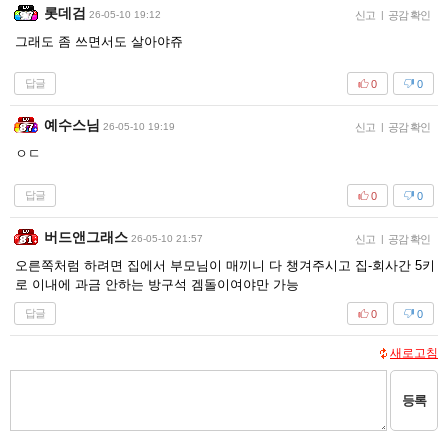
롯데검
26-05-10 19:12
신고
|
공감 확인
그래도 좀 쓰면서도 살아야쥬
답글
0
0
예수스님
26-05-10 19:19
신고
|
공감 확인
ㅇㄷ
답글
0
0
버드앤그래스
26-05-10 21:57
신고
|
공감 확인
오른쪽처럼 하려면 집에서 부모님이 매끼니 다 챙겨주시고 집-회사간 5키
로 이내에 과금 안하는 방구석 겜돌이여야만 가능
답글
0
0
새로고침
등록