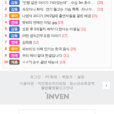
1
감동
[20]
“인형 같은 아이가 가라앉는데”…수심 3m 호수 뛰어든 60대 의인
2
감동
[23]
슥오더니 촤악.. 연기 뚫고는 가슴 툭툭.. 지나가던 아재의 정체
3
유머
[25]
나영석 피디가 1박2일때 출연자들을 굴린 배경
4
연예
[29]
뜻밖의 연예인 미담..jpg
5
감동
[11]
오픈 후 3개월치 예약 다 찼다는 미용실
6
감동
[17]
어떤 공익근무요원 이야기
7
연예
[12]
김채원
8
유머
[29]
파브리도 이해 안가는 한국 음식
9
연예
[11]
우리 메이 절대 핫걸입니다.
10
계층
[19]
ㅇㅎ?) 순수 골반 재능녀.
로그인
PC화면
퀵링크
설정
청소년보호정책
이용약관
개인정보처리방침
▲
불법촬영물신고안내
(주)
인
벤