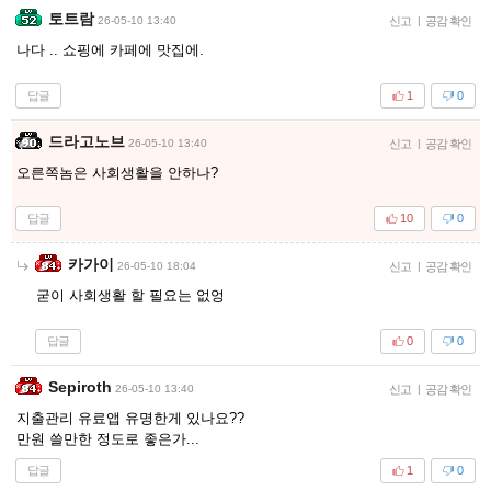
토트람
26-05-10 13:40
신고
|
공감 확인
나다 .. 쇼핑에 카페에 맛집에.
답글
1
0
드라고노브
26-05-10 13:40
신고
|
공감 확인
오른쪽놈은 사회생활을 안하나?
답글
10
0
카가이
26-05-10 18:04
신고
|
공감 확인
굳이 사회생활 할 필요는 없엉
답글
0
0
Sepiroth
26-05-10 13:40
신고
|
공감 확인
지출관리 유료앱 유명한게 있나요??
만원 쓸만한 정도로 좋은가...
답글
1
0