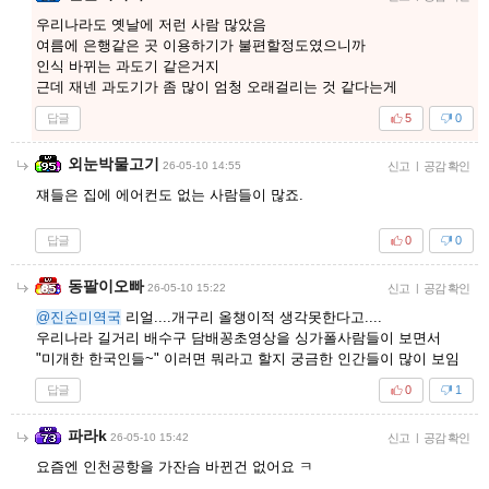
우리나라도 옛날에 저런 사람 많았음
여름에 은행같은 곳 이용하기가 불편할정도였으니까
인식 바뀌는 과도기 같은거지
근데 재넨 과도기가 좀 많이 엄청 오래걸리는 것 같다는게
답글
5
0
외눈박물고기
26-05-10 14:55
신고
|
공감 확인
쟤들은 집에 에어컨도 없는 사람들이 많죠.
답글
0
0
동팔이오빠
26-05-10 15:22
신고
|
공감 확인
@진순미역국
리얼....개구리 올챙이적 생각못한다고....
우리나라 길거리 배수구 담배꽁초영상을 싱가폴사람들이 보면서
"미개한 한국인들~" 이러면 뭐라고 할지 궁금한 인간들이 많이 보임
답글
0
1
파라k
26-05-10 15:42
신고
|
공감 확인
요즘엔 인천공항을 가잔슴 바뀐건 없어요 ㅋ