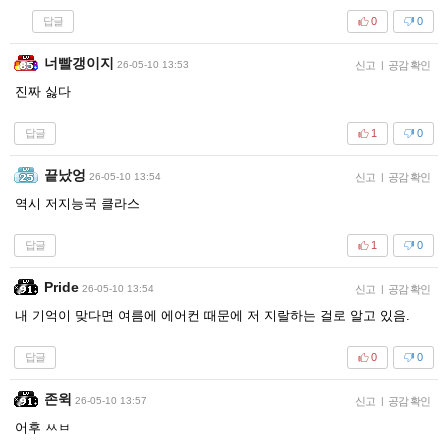
답글
0
0
너빨갱이지
26-05-10 13:53
신고
|
공감 확인
진짜 싫다
답글
1
0
끝났엉
26-05-10 13:54
신고
|
공감 확인
역시 저지능국 클라스
답글
1
0
Pride
26-05-10 13:54
신고
|
공감 확인
내 기억이 맞다면 여름에 에어컨 때문에 저 지랄하는 걸로 알고 있음.
답글
0
0
존윅
26-05-10 13:57
신고
|
공감 확인
어후 ㅆㅂ