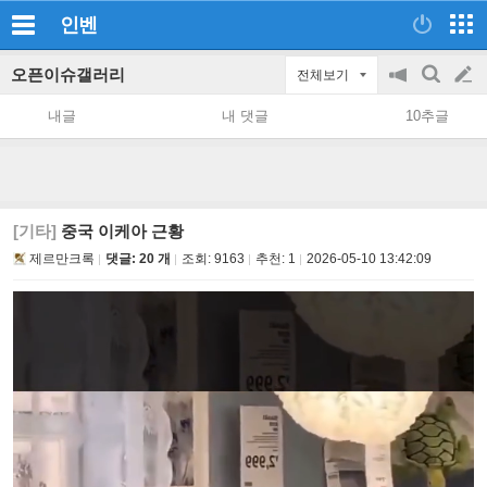
인벤
오픈이슈갤러리
전체보기
공
검
글
지
색
내글
내 댓글
10추글
on/off
쓰
기
[기타]
중국 이케아 근황
제르만크록
댓글: 20 개
조회:
9163
추천:
1
2026-05-10 13:42:09