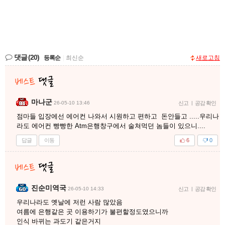
댓글
(20)
등록순
|
최신순
새로고침
마나군
26-05-10 13:46
신고
|
공감 확인
점마들 입장에선 에어컨 나와서 시원하고 편하고 돈안들고 .....우리나
라도 에어컨 빵빵한 Atm은행창구에서 술쳐먹던 놈들이 있으니....
답글
이동
6
0
진순미역국
26-05-10 14:33
신고
|
공감 확인
우리나라도 옛날에 저런 사람 많았음
여름에 은행같은 곳 이용하기가 불편할정도였으니까
인식 바뀌는 과도기 같은거지