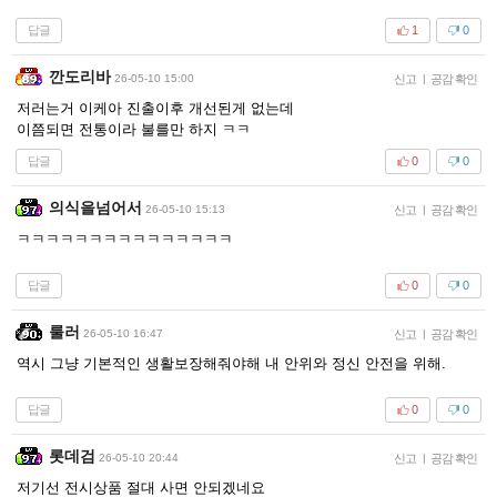
답글
1
0
깐도리바
26-05-10 15:00
신고
|
공감 확인
저러는거 이케아 진출이후 개선된게 없는데
이쯤되면 전통이라 불를만 하지 ㅋㅋ
답글
0
0
의식을넘어서
26-05-10 15:13
신고
|
공감 확인
ㅋㅋㅋㅋㅋㅋㅋㅋㅋㅋㅋㅋㅋㅋㅋ
답글
0
0
룰러
26-05-10 16:47
신고
|
공감 확인
역시 그냥 기본적인 생활보장해줘야해 내 안위와 정신 안전을 위해.
답글
0
0
롯데검
26-05-10 20:44
신고
|
공감 확인
저기선 전시상품 절대 사면 안되겠네요