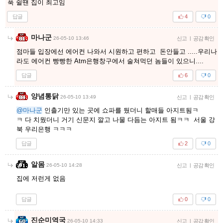
푹 쉴땐 집이 최고임
답글
4
0
마나군
26-05-10 13:46
신고
|
공감 확인
점마들 입장에선 에어컨 나와서 시원하고 편하고 돈안들고 .....우리나
라도 에어컨 빵빵한 Atm은행창구에서 술쳐먹던 놈들이 있으니....
답글
6
0
양념통닭
26-05-10 13:49
신고
|
공감 확인
@마나군
인출기만 있는 곳에 쇼파를 뒀더니 할매들 아지트됨ㅋ
ㅋ 다 치웠더니 거기 신문지 깔고 나물 다듬는 아지트 됨ㅋㅋ 서울 강
북 우리은행 ㅋㅋㅋ
답글
2
0
알몸
26-05-10 14:28
신고
|
공감 확인
집에 저런게 없음
답글
0
0
진순미역국
26-05-10 14:33
신고
|
공감 확인