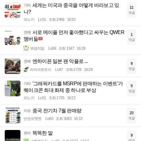
세계는 미국과 중국을 어떻게 바라보고 있
기타
11
나?
댓글
파노키
Lv.51
조회 2469
16:32
서로 메이플 먼저 좋아했다고 싸우는 QWER
연예
1
멤버들
댓글
큐땁이알
Lv.88
조회 1347
16:29
엔하이픈 일본 팬 악플로 ...
연예
9
댓글
라라크로포드
Lv.87
조회 2729
16:28
'그래픽카드를 MSRP에 판매하는 이벤트'가
기타
5
퀘이크콘 최대 화제 중 하나로 부상
댓글
파노키
Lv.51
조회 1725
16:22
중국 전기차 7월 판매량
이슈
23
댓글
빈센트멧젠
Lv.60
조회 3093
16:15
똑똑한 말
유머
9
댓글