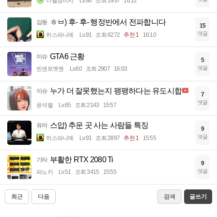
너빨갱이지
Lv.86
조회 1937
16:12
ㅎㅂ) 후- 후- 행정반에서 전파합니다
감동
15
댓글
히스파니에
Lv.91
조회 6272
추천 1
16:10
GTA6 근황
이슈
5
댓글
빈센트멧젠
Lv.60
조회 2907
16:03
누가 더 잘못했는지 팽팽하다는 유도시합
이슈
7
댓글
윤석렬
Lv.65
조회 2143
15:57
스압) 추운 곳 사는 사람들 특징
유머
9
댓글
히스파니에
Lv.91
조회 2897
추천 1
15:55
부활한 RTX 2080 Ti
기타
9
댓글
파노키
Lv.51
조회 3415
15:55
최근
다음
검색
글쓰기