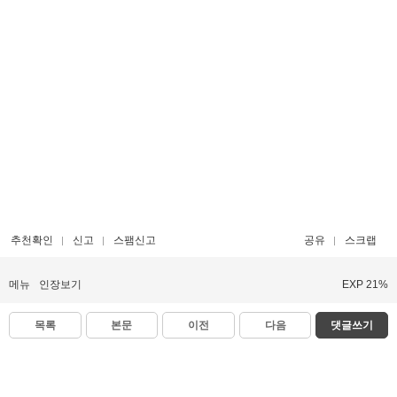
추천확인
신고
스팸신고
공유
스크랩
메뉴
인장보기
EXP 21%
목록
본문
이전
다음
댓글쓰기