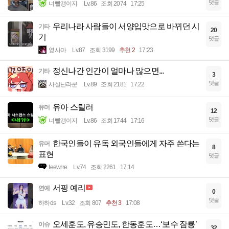
댓글
너빨갱이지
Lv.86
조회 2074
17:25
우리나라 사람들이 서양입맛으로 바뀌던 시
기타
20
기
댓글
옆사마
Lv.87
조회 3199
추천 2
17:23
정신나간 인간이 얼마나 많으면...
기타
3
댓글
사실난라쿤
Lv.89
조회 2181
17:22
유아 스릴러
유머
12
댓글
너빨갱이지
Lv.86
조회 1744
17:16
한국인들이 유독 외국인들에게 자주 쓴다는
유머
8
표현
댓글
Ieewrre
Lv.74
조회 2261
17:14
서핑 예리
연예
0
댓글
하하ds
Lv.32
조회 807
추천 3
17:08
오세훈도, 유승민도, 한동훈도…‘보수 잠룡’
이슈
32