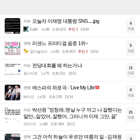
오늘자 이재명 대통령 SNS.....jpg
이슈
4
댓글
Earth
Lv.96
조회 620
추천 2
18:44
리센느 프리티걸 음중 1위~
연예
5
댓글
많이슬프다
Lv.90
조회 403
추천 3
18:42
전당대회를 왜 하는거냐
이슈
11
댓글
원스타조
Lv.75
조회 531
18:41
에스파의 위로곡 - 'Live My Life'
연예
0
댓글
배수민
Lv.35
조회 293
18:34
박선원 "정청래, 맨날 누구 까고 나 잘했다는
이슈
21
말만...알았어, 잘했어, 그러니까 이제 그만, 끝"
댓글
파인더1
Lv.80
조회 994
18:21
그건 아직 하늘이 푸르던 여름의 일 - 김채원
연예
3