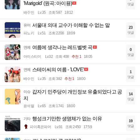
'Marigold' (원곡: 아이묭)
댓글
배수민
Lv.35
조회 587
18:12
서울대 의대 교수가 이해할 수 없는 말
유머
23
댓글
파노키
Lv.51
조회 2208
18:09
여름에 생각나는 레드벨벳 곡
연예
0
댓글
아이스티이
Lv.32
조회 408
추천 1
18:05
스테이씨의 여름 - 'LOVE'
연예
1
댓글
배수민
Lv.35
조회 382
추천 1
18:00
갑자기 민주당이 개인정보 유출되었다고 공
이슈
14
지
댓글
윤석렬
Lv.65
조회 1741
18:00
행성크기만한 생명체가 없는 이유
기타
19
댓글
파이혹은파어
Lv.91
조회 2450
17:59