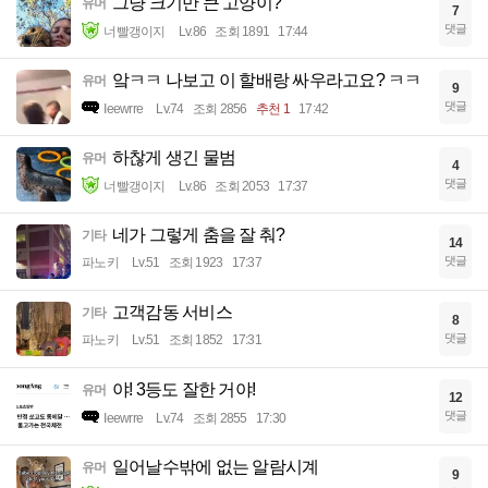
그냥 크기만 큰 고양이?
유머
7
댓글
너빨갱이지
Lv.86
조회 1891
17:44
앜ㅋㅋ 나보고 이 할배랑 싸우라고요? ㅋㅋ
유머
9
댓글
Ieewrre
Lv.74
조회 2856
추천 1
17:42
하찮게 생긴 물범
유머
4
댓글
너빨갱이지
Lv.86
조회 2053
17:37
네가 그렇게 춤을 잘 춰?
기타
14
댓글
파노키
Lv.51
조회 1923
17:37
고객감동 서비스
기타
8
댓글
파노키
Lv.51
조회 1852
17:31
야! 3등도 잘한 거야!
유머
12
댓글
Ieewrre
Lv.74
조회 2855
17:30
일어날수밖에 없는 알람시계
유머
9