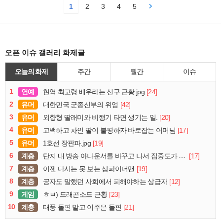
1
2
3
4
5
오픈 이슈 갤러리 화제글
오늘의 화제
주간
월간
이슈
1
연예
[24]
현역 최고령 배우라는 신구 근황.jpg
2
유머
[42]
대한민국 군종신부의 위엄
3
유머
[20]
외향형 딸래미와 비행기 타면 생기는 일.
4
유머
[17]
고백하고 차인 딸이 불평하자 바로잡는 어머님
5
유머
[19]
1호선 장판파.jpg
6
계층
[17]
단지 내 방송 아나운서를 바꾸고 나서 집중도가 확 올라갔다는 한 아파트의 안내방송
7
계층
[19]
이젠 다시는 못 보는 삼파이더맨
8
계층
[12]
공자도 말했던 사회에서 피해야하는 상급자
9
게임
[23]
ㅎㅂ) 드래곤소드 근황
10
계층
[21]
태풍 돌핀 말고 이주은 돌핀