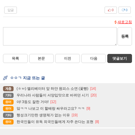
답글
0
0
새로고침
등록
목록
본문
이전
다음
댓글보기
ㅇㅇㄱ 지금 뜨는 글
(ㅎㅂ) 엘리베이터 앞 하얀 원피스 소연 (꽃빵)
[14]
계층
우리나라 사람들이 서양입맛으로 바뀌던 시기
[20]
기타
야! 3등도 잘한 거야!
[12]
유머
앜ㅋㅋ 나보고 이 할배랑 싸우라고요? ㅋㅋ
[9]
유머
행성크기만한 생명체가 없는 이유
[19]
기타
한국인들이 유독 외국인들에게 자주 쓴다는 표현
[8]
유머