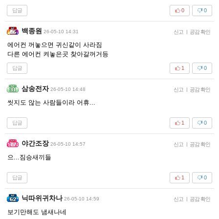
답글
0
0
백종원
26-05-10 14:31
신고
|
공감 확인
에어컨 꺼놓으면 귀신같이 사라짐
다른 에어컨 켜놓은곳 찾아갈꺼거등
답글
1
0
삼송전자
26-05-10 14:48
신고
|
공감 확인
씻지도 않는 사람들이라 어휴...
답글
1
0
야간조장
26-05-10 14:57
신고
|
공감 확인
으...짐승새끼들
답글
1
0
닉따위귀차나
26-05-10 14:59
신고
|
공감 확인
보기만해도 냄새나네