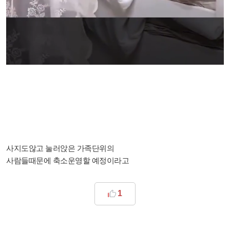
사지도않고 눌러앉은 가족단위의
사람들때문에 축소운영할 예정이라고
1