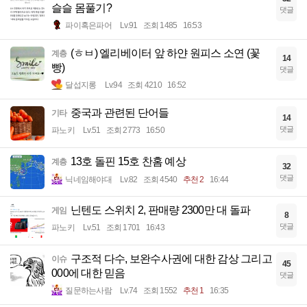
슬슬 몸풀기?
댓글
파이혹은파어
Lv.91
조회 1485
16:53
(ㅎㅂ) 엘리베이터 앞 하얀 원피스 소연 (꽃
계층
14
빵)
댓글
달섭지롱
Lv.94
조회 4210
16:52
중국과 관련된 단어들
기타
14
댓글
파노키
Lv.51
조회 2773
16:50
13호 돌핀 15호 찬홈 예상
계층
32
댓글
닉네임해야대
Lv.82
조회 4540
추천 2
16:44
닌텐도 스위치 2, 판매량 2300만 대 돌파
게임
8
댓글
파노키
Lv.51
조회 1701
16:43
구조적 다수, 보완수사권에 대한 감상 그리고
이슈
45
000에 대한 믿음
댓글
질문하는사람
Lv.74
조회 1552
추천 1
16:35