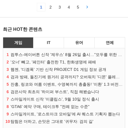
1
2
3
4
5
최근 HOT한 콘텐츠
게임
IT
유머
연예
1
컴투스-에이버튼 신작 '제우스' 8월 26일 출시…"모두를 위한 경쟁"
2
'오너' 빼고, '페인터' 출전한 T1, 한화생명에 패배
3
웹젠, '디겜폭' 기반 신작 PROJECT D1 게임 정보 공개
4
검과 방패, 돌진기에 원거리 공격까지? 오버워치 '디몬' 플레이 영상
5
잔홍, 링코와 여름 이벤트, 수영복까지 총출동! '이환' 1.3 버전 방송 정리
6
검은사막 최초의 '하이퍼 부스트', 직접 해봤습니다
7
스마일게이트 신작 '이클립스', 9월 10일 정식 출시
8
'GTA6' 예약 구매, 테이크투 "전례 없는 수준"
9
스마일게이트, '로스트아크 모바일'에 AI 퀘스트 기획자 뽑는다
10
탐험은 더하고, 손맛은 그대로 '귀무자: 검의 길'