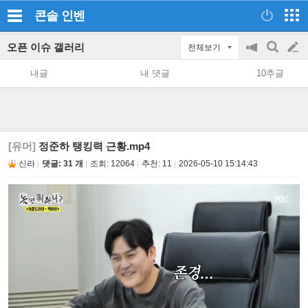
콘솔
인벤
오픈 이슈 갤러리
전체보기
공
검
글
지
색
내글
내 댓글
10추글
on/off
쓰
기
[유머]
정준하 탱킹력 근황.mp4
신라
댓글: 31 개
조회:
12064
추천:
11
2026-05-10 15:14:43