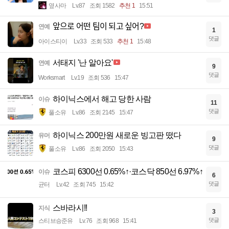
옆사마
Lv.87
조회 1582
추천 1
15:51
앞으로 어떤 팀이 되고 싶어?
연예
1
댓글
아이스티이
Lv.33
조회 533
추천 1
15:48
서태지 '난 알아요'
연예
9
댓글
Worksmart
Lv.19
조회 536
15:47
하이닉스에서 해고 당한 사람
이슈
11
댓글
풀소유
Lv.86
조회 2145
15:47
하이닉스 200만원 새로운 빙고판 떴다
유머
9
댓글
풀소유
Lv.86
조회 2050
15:43
코스피 6300선 0.65%↑·코스닥 850선 6.97%↑
이슈
6
댓글
균터
Lv.42
조회 745
15:42
스바라시!!
지식
3
댓글
스티브승준유
Lv.76
조회 968
15:41