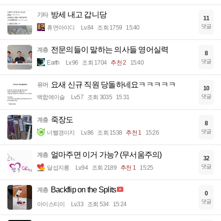
방세 내고 갑니당
기타
11
댓글
휴면아이디
Lv.84
조회 1759
15:40
전문의들이 말하는 의사들 영어실력
계층
8
댓글
Earth
Lv.96
조회 1704
추천 2
15:40
요새 신규 직원 당돌하네요ㅋㅋㅋㅋㅋ
유머
10
댓글
백합에이슬
Lv.57
조회 3035
15:31
죽장도
계층
8
댓글
너빨갱이지
Lv.86
조회 1538
추천 1
15:26
얼마주면 이거 가능? (무서움주의)
계층
32
댓글
달섭지롱
Lv.94
조회 2189
추천 1
15:25
Backflip on the Splits
계층
0
댓글
아이스티이
Lv.33
조회 534
15:24