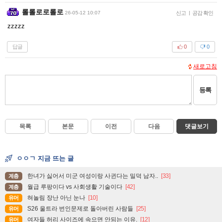
롤롤로로롤로
26-05-12 10:07
신고
|
공감 확인
zzzzz
답글
0
0
새로고침
등록
목록
본문
이전
다음
댓글보기
ㅇㅇㄱ 지금 뜨는 글
한녀가 싫어서 미군 여성이랑 사귄다는 밀덕 남자..
[33]
계층
월급 루팡이다 vs 사회생활 기술이다
[42]
계층
혀놀림 장난 아닌 눈나
[10]
유머
S26 울트라 번인문제로 돌아버린 사람들
[25]
유머
여자들 허리 사이즈에 속으면 안되는 이유.
[12]
유머