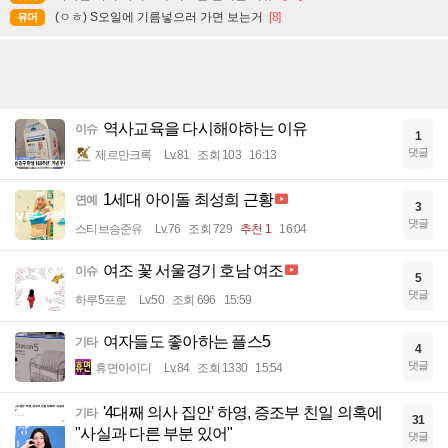
(ㅇㅎ) S오일에 기름넣으러 가면 보는거
[8]
유머
역사교육을 다시해야하는 이유
이슈
1
댓글
제르만크록
Lv.81
조회 103
16:13
1세대 아이돌 최성희 근황
연예
3
댓글
스티브승준유
Lv.76
조회 729
추천 1
16:04
여조 꽃 서울경기 호남 여조
이슈
5
댓글
하루5프로
Lv.50
조회 696
15:59
여자들도 좋아하는 플스5
기타
4
댓글
휴면아이디
Lv.84
조회 1330
15:54
'4대째 의사 집안' 하영, 증조부 친일 의혹에
기타
31
"사실과 다른 부분 있어"
댓글