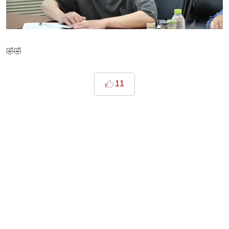
🤣🤣
11