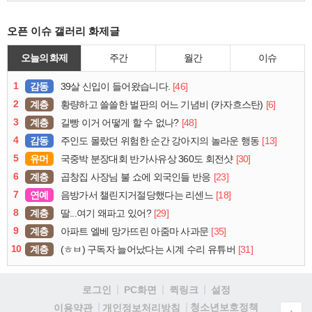
오픈 이슈 갤러리 화제글
오늘의 화제
주간
월간
이슈
1
감동
[46]
39살 신입이 들어왔습니다.
2
계층
[6]
황량하고 쓸쓸한 벌판의 어느 기념비 (카자흐스탄)
3
계층
[48]
길빵 이거 어떻게 할 수 없나?
4
감동
[13]
주인도 몰랐던 위험한 순간 강아지의 놀라운 행동
5
유머
[30]
국중박 분장대회 반가사유상 360도 회전샷
6
계층
[23]
곱창집 사장님 불 쇼에 외국인들 반응
7
연예
[18]
음방가서 챌린지거절당했다는 리센느
8
계층
[29]
딸...여기 왜파고 있어?
9
계층
[35]
아파트 엘베 망가뜨린 아줌마 사과문
10
계층
[31]
(ㅎㅂ) 구독자 늘어났다는 시계 수리 유튜버
로그인
PC화면
퀵링크
설정
청소년보호정책
이용약관
개인정보처리방침