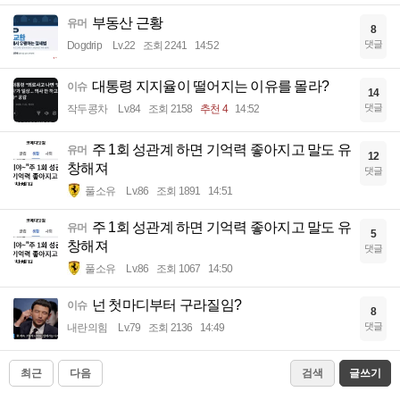
부동산 근황
유머
8
댓글
Dogdrip
Lv.22
조회 2241
14:52
대통령 지지율이 떨어지는 이유를 몰라?
이슈
14
댓글
작두콩차
Lv.84
조회 2158
추천 4
14:52
주 1회 성관계 하면 기억력 좋아지고 말도 유
유머
12
창해져
댓글
풀소유
Lv.86
조회 1891
14:51
주 1회 성관계 하면 기억력 좋아지고 말도 유
유머
5
창해져
댓글
풀소유
Lv.86
조회 1067
14:50
넌 첫마디부터 구라질임?
이슈
8
댓글
내란의힘
Lv.79
조회 2136
14:49
최근
다음
검색
글쓰기