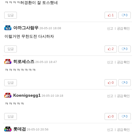
ㅋㅋㅋㅋ허경환이 잘 토스했네
답글
1
0
아까그사람우
26-05-10 18:08
신고
|
공감 확인
이럴거면 무한도전 다시하자
답글
2
0
히로세스즈
26-05-10 18:47
신고
|
공감 확인
ㅋㅋㅋㅋㅋㅋㅋㅋ
답글
0
0
Koenigsegg1
26-05-10 19:18
신고
|
공감 확인
ㅋㅋㅋㅋㅋ
답글
0
0
롯데검
26-05-10 20:56
신고
|
공감 확인