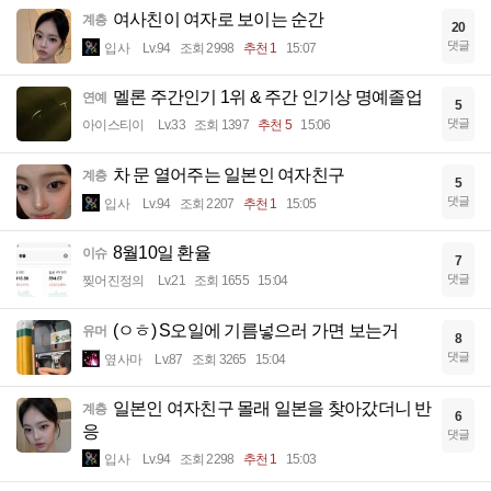
여사친이 여자로 보이는 순간
계층
20
댓글
입사
Lv.94
조회 2998
추천 1
15:07
멜론 주간인기 1위 & 주간 인기상 명예졸업
연예
5
댓글
아이스티이
Lv.33
조회 1397
추천 5
15:06
차 문 열어주는 일본인 여자친구
계층
5
댓글
입사
Lv.94
조회 2207
추천 1
15:05
8월10일 환율
이슈
7
댓글
찢어진정의
Lv.21
조회 1655
15:04
(ㅇㅎ) S오일에 기름넣으러 가면 보는거
유머
8
댓글
옆사마
Lv.87
조회 3265
15:04
일본인 여자친구 몰래 일본을 찾아갔더니 반
계층
6
응
댓글
입사
Lv.94
조회 2298
추천 1
15:03