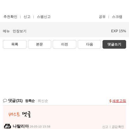
추천확인
신고
스팸신고
공유
스크랩
메뉴
인장보기
EXP 15%
목록
본문
이전
다음
댓글쓰기
댓글
(31)
등록순
|
최신순
새로고침
나탈리아
26-05-10 15:58
신고
|
공감 확인