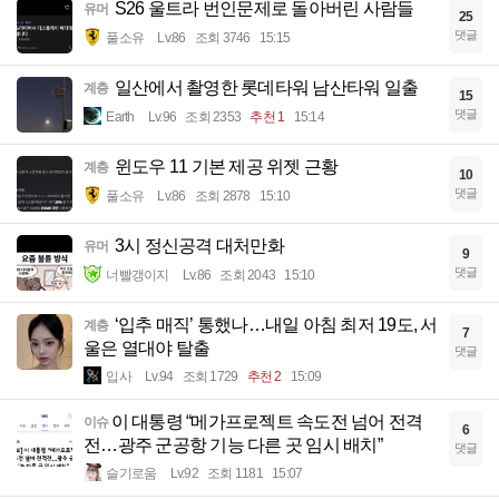
S26 울트라 번인문제로 돌아버린 사람들
유머
25
댓글
풀소유
Lv.86
조회 3746
15:15
일산에서 촬영한 롯데타워 남산타워 일출
계층
15
댓글
Earth
Lv.96
조회 2353
추천 1
15:14
윈도우 11 기본 제공 위젯 근황
계층
10
댓글
풀소유
Lv.86
조회 2878
15:10
3시 정신공격 대처만화
유머
9
댓글
너빨갱이지
Lv.86
조회 2043
15:10
‘입추 매직’ 통했나…내일 아침 최저 19도, 서
계층
7
울은 열대야 탈출
댓글
입사
Lv.94
조회 1729
추천 2
15:09
​이 대통령 “메가프로젝트 속도전 넘어 전격
이슈
6
전…광주 군공항 기능 다른 곳 임시 배치”
댓글
슬기로움
Lv.92
조회 1181
15:07