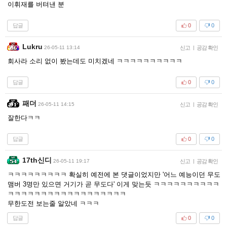
이휘재를 버텨낸 분
답글
0
0
Lukru
26-05-11 13:14
신고
|
공감 확인
회사라 소리 없이 봤는데도 미치겠네 ㅋㅋㅋㅋㅋㅋㅋㅋㅋㅋ
답글
0
0
패더
26-05-11 14:15
신고
|
공감 확인
잘한다ㅋㅋ
답글
0
0
17th신디
26-05-11 19:17
신고
|
공감 확인
ㅋㅋㅋㅋㅋㅋㅋㅋㅋ 확실히 예전에 본 댓글이었지만 '어느 예능이던 무도
맴버 3명만 있으면 거기가 곧 무도다' 이게 맞는듯 ㅋㅋㅋㅋㅋㅋㅋㅋㅋㅋ
ㅋㅋㅋㅋㅋㅋㅋㅋㅋㅋㅋㅋㅋㅋㅋㅋㅋㅋ
무한도전 보는줄 알았네 ㅋㅋㅋ
답글
0
0