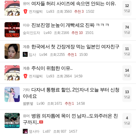
여자들 허리 사이즈에 속으면 안되는 이유.
유머
12
댓글
전자팔찌
Lv.93
조회 3560
추천 3
15:02
진보진영 눈높이 개빡세요 진짜 ㅋㅋㅋ
이슈
74
댓글
숲의인도자
Lv.40
조회 2166
추천 10
15:01
한국에서 첫 간장게장 먹는 일본인 여자친구
계층
11
댓글
입사
Lv.94
조회 2255
추천 1
15:00
주식이 위험한 이유..
계층
14
댓글
전자팔찌
Lv.93
조회 2664
14:59
다자녀 통행료 할인, 2인자녀 오늘 부터 신청
기타
13
이네요
댓글
꿻뻵뗗
Lv.90
조회 1671
추천 1
14:58
병원 의자틈에 목이 낀 남자...도와주러온 친
유머
4
구까지..
댓글
옆사마
Lv.87
조회 937
14:57