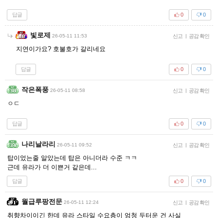
답글
0
0
빛로제
26-05-11 11:53
신고
|
공감 확인
지연이가요? 호불호가 갈리네요
답글
0
0
작은폭풍
26-05-11 08:58
신고
|
공감 확인
ㅇㄷ
답글
0
0
나리날라리
26-05-11 09:52
신고
|
공감 확인
탑이었는줄 알았는데 탑은 아니더라 수준 ㅋㅋ
근데 유라가 더 이쁜거 같은데...
답글
0
0
월급루팡전문
26-05-11 12:24
신고
|
공감 확인
취향차이이긴 한데 유라 스타일 수요층이 엄청 두터운 건 사실