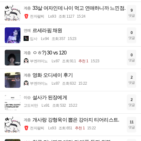
33살 여자인데 나이 먹고 연애하니까 느낀점.
계층
9
댓글
전자팔찌
Lv.93
조회 1127
15:24
르세라핌 채원
연예
0
댓글
입사
Lv.94
조회 357
15:23
ㅇㅎ?) 30 vs 120
계층
0
댓글
부엔까미노
Lv.87
조회 911
추천 1
15:23
영화 오디세이 후기
계층
2
댓글
부엔까미노
Lv.87
조회 632
15:22
설사가 된장에게
이슈
2
댓글
고도비만
Lv.91
조회 532
15:22
개사랑 강형욱이 뽑은 강아지 티어리스트.
계층
11
댓글
전자팔찌
Lv.93
조회 651
추천 1
15:22