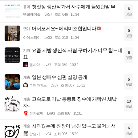
첫짓장 생산직가서 사수에게 들었던말.txt
유머
6
댓글
백합에이슬
Lv.57
조회 646
15:34
어서오세요~ 메리미조합입니다
연예
0
댓글
아이스티이
Lv.32
조회 210
15:34
요즘 지방 생산직 사람 구하기가 너무 힘드네
기타
6
요
댓글
옆사마
Lv.87
조회 630
15:34
일본 성매수 심판 실명 공개
계층
5
댓글
부엔까미노
Lv.87
조회 607
15:32
고속도로 미납 통행료 징수에 개빡친 체납
계층
13
자..
댓글
전자팔찌
Lv.93
조회 807
15:31
치과갔는데 원장이 남친 있냐고 물어봐서
계층
6
댓글
강슬기
Lv.94
조회 906
15:29