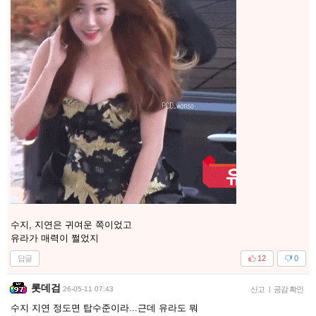
수지, 지연은 귀여운 쪽이었고
유라가 매력이 쩔었지
답글
12
0
롯데검
26-05-11 07:43
신고
|
공감 확인
수지 지연 정도면 탑수준이라...근데 유라도 뭐