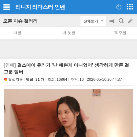
리니지 리마스터
인벤
오픈 이슈 갤러리
전체보기
공
검
글
지
색
내글
내 댓글
10추글
on/off
쓰
기
[연예]
걸스데이 유라가 '난 예쁜게 아니었어' 생각하게 만든 걸
그룹 멤버
달섭지롱
댓글: 31 개
조회:
16864
추천:
16
2026-05-10 20:44:37