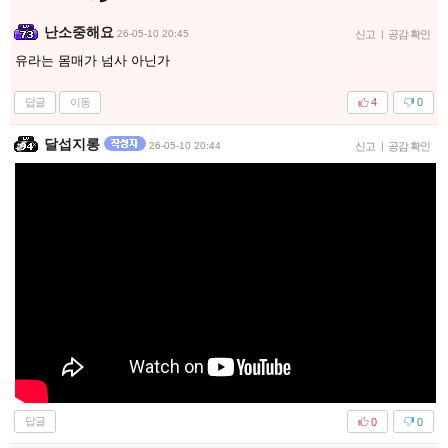
난소중해요
26-05-10 20:45
신고
|
공감 확인
유라는 몸매가 넘사 아닌가
답글
이동
4
0
달섭지롱
26-05-10 20:44
신고
|
공감 확인
답글
0
0