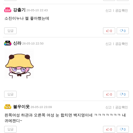
강촐기
26-05-10 22:43
신고
|
공감 확인
소진이누나 젤 좋아했는데
답글
0
0
신라
26-05-10 22:50
신고
|
공감 확인
답글
0
0
불우이웃
26-05-10 23:09
신고
|
공감 확인
왼쪽여성 하관과 오른쪽 여성 눈 합치면 백지영이네 ㅋㅋㅋㅋㅋㅋㅋ 내
귀에캔디~
답글
0
0