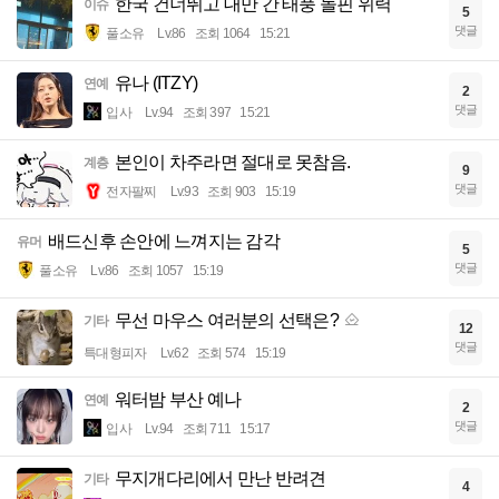
한국 건너뛰고 대만 간 태풍 돌핀 위력
이슈
5
댓글
풀소유
Lv.86
조회 1064
15:21
유나 (ITZY)
연예
2
댓글
입사
Lv.94
조회 397
15:21
본인이 차주라면 절대로 못참음.
계층
9
댓글
전자팔찌
Lv.93
조회 903
15:19
배드신후 손안에 느껴지는 감각
유머
5
댓글
풀소유
Lv.86
조회 1057
15:19
무선 마우스 여러분의 선택은?
기타
12
댓글
특대형피자
Lv.62
조회 574
15:19
워터밤 부산 예나
연예
2
댓글
입사
Lv.94
조회 711
15:17
무지개다리에서 만난 반려견
기타
4