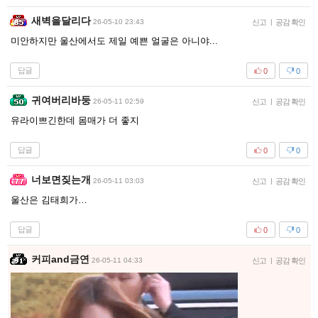
새벽을달리다
26-05-10 23:43
신고
|
공감 확인
미안하지만 울산에서도 제일 예쁜 얼굴은 아니야...
답글
0
0
귀여버리바둥
26-05-11 02:59
신고
|
공감 확인
유라이쁘긴한데 몸매가 더 좋지
답글
0
0
너보면짖는개
26-05-11 03:03
신고
|
공감 확인
울산은 김태희가…
답글
0
0
커피and금연
26-05-11 04:33
신고
|
공감 확인