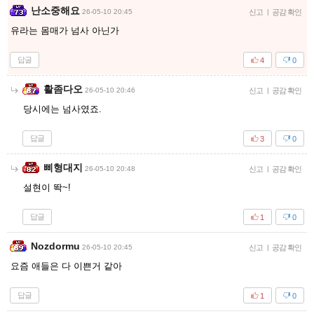
난소중해요
26-05-10 20:45
신고
|
공감 확인
유라는 몸매가 넘사 아닌가
답글
4
0
활좀다오
26-05-10 20:46
신고
|
공감 확인
당시에는 넘사였죠.
답글
3
0
삐형대지
26-05-10 20:48
신고
|
공감 확인
설현이 똭~!
답글
1
0
Nozdormu
26-05-10 20:45
신고
|
공감 확인
요즘 애들은 다 이쁜거 같아
답글
1
0