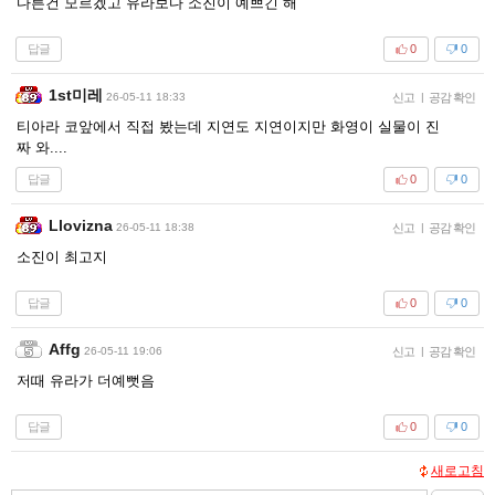
다른건 모르겠고 유라보다 소진이 예쁘긴 해
답글
0
0
1st미레
26-05-11 18:33
신고
|
공감 확인
티아라 코앞에서 직접 봤는데 지연도 지연이지만 화영이 실물이 진
짜 와....
답글
0
0
Llovizna
26-05-11 18:38
신고
|
공감 확인
소진이 최고지
답글
0
0
Affg
26-05-11 19:06
신고
|
공감 확인
저때 유라가 더예뻣음
답글
0
0
새로고침