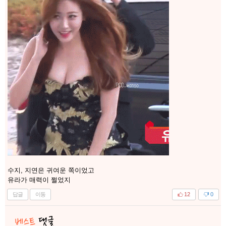
수지, 지연은 귀여운 쪽이었고
유라가 매력이 쩔었지
답글
이동
12
0