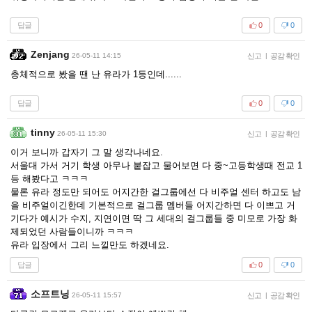
답글
0
0
Zenjang
26-05-11 14:15
신고
|
공감 확인
총체적으로 봤을 땐 난 유라가 1등인데......
답글
0
0
tinny
26-05-11 15:30
신고
|
공감 확인
이거 보니까 갑자기 그 말 생각나네요.
서울대 가서 거기 학생 아무나 붙잡고 물어보면 다 중~고등학생때 전교 1
등 해봤다고 ㅋㅋㅋ
물론 유라 정도만 되어도 어지간한 걸그룹에선 다 비주얼 센터 하고도 남
을 비주얼이긴한데 기본적으로 걸그룹 멤버들 어지간하면 다 이쁘고 거
기다가 예시가 수지, 지연이면 딱 그 세대의 걸그룹들 중 미모로 가장 화
제되었던 사람들이니까 ㅋㅋㅋ
유라 입장에서 그리 느낄만도 하겠네요.
답글
0
0
소프트닝
26-05-11 15:57
신고
|
공감 확인