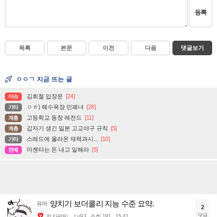
등록
목록
본문
이전
다음
댓글보기
ㅇㅇㄱ 지금 뜨는 글
김희철 입장문
[24]
이슈
ㅇㅎ) 해수욕장 민폐녀
[28]
기타
고등학교 동창 레전드
[11]
계층
갑자기 생긴 일본 고교야구 규칙
[5]
계층
스레드에 올라온 재력과시...
[10]
기타
마젠타는 돈 내고 일해라
[5]
연예
양치기 보더콜리 지능 수준 요약.
유머
2
댓글
전자팔찌
Lv.93
조회 181
15:41