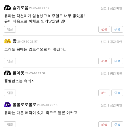
슬기로움
26-05-10 21:19
신고
|
공감 확인
유라는 각선미가 엄청났고 비주얼도 너무 좋았음!
유이 다음으로 하체로 인기많았던 멤버
답글
0
0
雲
26-05-10 21:57
신고
|
공감 확인
그래도 몸매는 압도적으로 더 좋잖아..
답글
0
0
폴아웃
26-05-10 21:59
신고
|
공감 확인
풀밸런스는 유라지
답글
1
0
롤롤로로롤로
26-05-10 22:15
신고
|
공감 확인
유라는 다른 매력이 있지 외모도 물론 이쁘고
답글
0
0