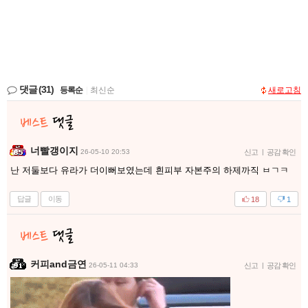
댓글
(31)
등록순
|
최신순
새로고침
너빨갱이지
26-05-10 20:53
신고
|
공감 확인
난 저둘보다 유라가 더이뻐보였는데 흰피부 자본주의 하제까직 ㅂㄱㅋ
답글
이동
18
1
커피and금연
26-05-11 04:33
신고
|
공감 확인