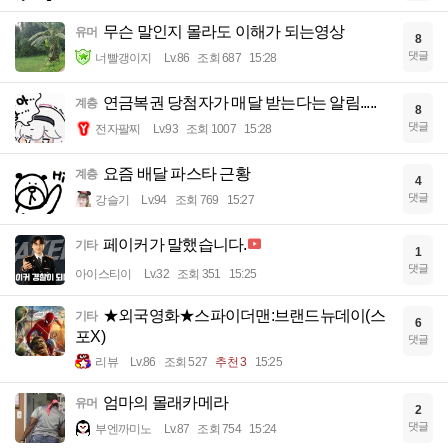
무슨 말인지 몰라도 이해가 되는영상
유머
8
댓글
너빨갱이지
Lv.86
조회 687
15:28
연금복권 당첨자가 매달 받는다는 알림.....
계층
8
댓글
전자팔찌
Lv.93
조회 1007
15:28
요즘 배달 파스타 근황
계층
4
댓글
강슬기
Lv.94
조회 769
15:27
페이커가 말했습니다.
기타
1
댓글
아이스티이
Lv.32
조회 351
15:25
★외국영화★스파이더맨:브랜드뉴데이(스
기타
6
포X)
댓글
리뷰
Lv.86
조회 527
추천 3
15:25
엄마의 몰래카메라
유머
2
댓글
부엔까미노
Lv.87
조회 754
15:24