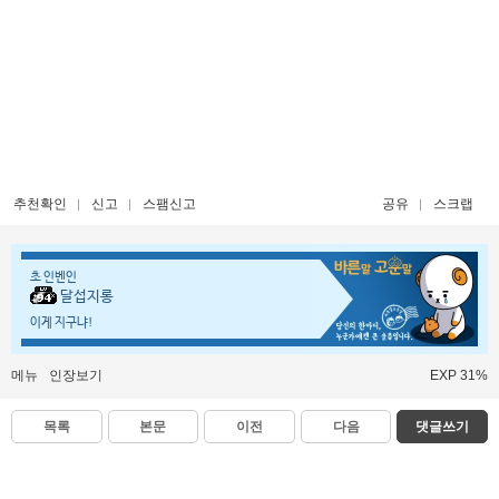
추천확인
신고
스팸신고
공유
스크랩
초 인벤인
달섭지롱
이게 지구냐!
메뉴
인장보기
EXP 31%
목록
본문
이전
다음
댓글쓰기