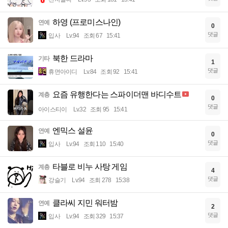
하영 (프로미스나인)
연예
0
댓글
입사
Lv.94
조회 67
15:41
북한 드라마
기타
1
댓글
휴면아이디
Lv.84
조회 92
15:41
요즘 유행한다는 스파이더맨 바디수트
계층
0
댓글
아이스티이
Lv.32
조회 95
15:41
엔믹스 설윤
연예
0
댓글
입사
Lv.94
조회 110
15:40
타블로 비누 사탕 게임
계층
4
댓글
강슬기
Lv.94
조회 278
15:38
클라씨 지민 워터밤
연예
2
댓글
입사
Lv.94
조회 329
15:37