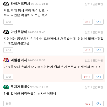
타이거즈만세
26-05-10 20:46
신고
|
공감 확인
저도 저때 당시 유라 팬이었으나
수지 지연은 확실히 이쁘긴 했죠
답글
0
0
마산호랑이
26-05-10 20:48
신고
|
공감 확인
지연이는 공부의신 인가하는 드라마에서 처음봤는데 인형이 말하는것같
이 예뻤던것같았음
답글
0
0
너빨갱이지
26-05-10 20:53
신고
|
공감 확인
난 저둘보다 유라가 더이뻐보였는데 흰피부 자본주의 하제까직 ㅂㄱㅋ
답글
18
1
무지개를찾아
26-05-10 21:01
신고
|
공감 확인
하필 같이한 케릭터들이 넘사벽이였네
답글
0
0