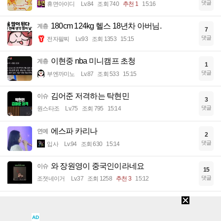
댓글
휴면아이디
Lv.84
조회 740
추천 1
15:16
180cm 124kg 헬스 18년차 아버님.
계층
7
댓글
전자팔찌
Lv.93
조회 1353
15:15
이현중 nba 미니캠프 초청
계층
1
댓글
부엔까미노
Lv.87
조회 533
15:15
김어준 저격하는 탁현민
이슈
3
댓글
원스타조
Lv.75
조회 795
15:14
에스파 카리나
연예
2
댓글
입사
Lv.94
조회 630
15:14
와 장원영이 중국인이라네요
이슈
15
댓글
조졋네이거
Lv.37
조회 1258
추천 3
15:12
아이들 잘 다루는 어른들 특징
유머
5
댓글
Ieewrre
Lv.74
조회 1051
15:11
AD